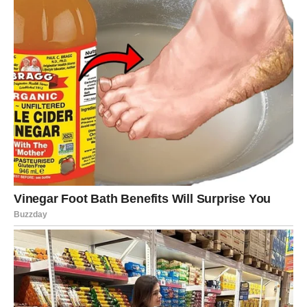
IZ PROŠLOSTI I GURA U
BUDUĆNOST
Strelac je znak koji se uvek diže. Ali čak i Strelac, koliko
god delovao jak, ponekad se slomi u tišini. U poslednje
vreme delovalo je kao da ga nešto stalno vraća nazad:
emocije, prošlost, nerešeni odnosi, neizgovorene
rečenice.
Ali sada dolazi faza u kojoj se sve raspetljava. Sudbina mu
donosi jasnoću – i to je najveći poklon.
Ljubav: “Zatvara se jedno
poglavlje, otvara se bolje”