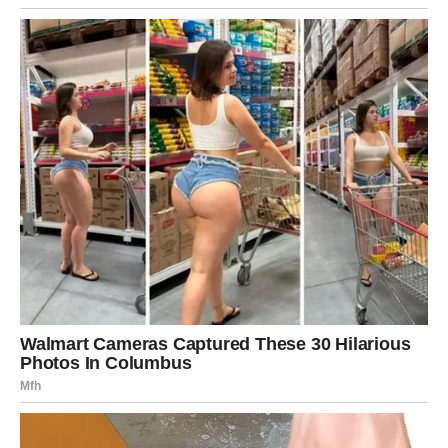
dobiti pohvalu, priznanje, povišicu,
dobiti novu ponudu,
ili prelomiti i krenuti putem koji mu donosi veće
samopouzdanje i veću zaradu.
Lav ponovo oseća onu svoju energiju:
“Ja mogu.”
I kada Lav to oseti – niko ga ne zaustavlja.
Poruka sudbine za Lava:
“Prestani da umanjuješ sebe da bi se drugi osećali bolje.
Tvoje vreme je.”
STRELAC – SUDBINA GA VADI