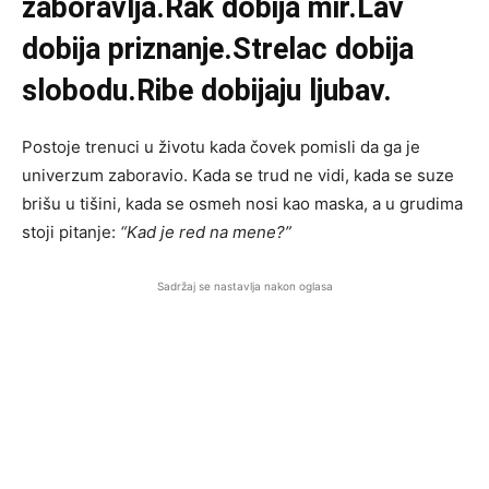
zaboravlja.Rak dobija mir.Lav
dobija priznanje.
Strelac dobija
slobodu.Ribe dobijaju ljubav.
Postoje trenuci u životu kada čovek pomisli da ga je
univerzum zaboravio. Kada se trud ne vidi, kada se suze
brišu u tišini, kada se osmeh nosi kao maska, a u grudima
stoji pitanje:
“Kad je red na mene?”
Sadržaj se nastavlja nakon oglasa