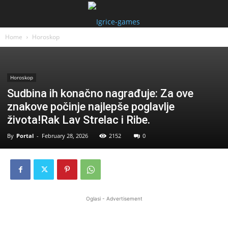
Home
Horoskop
Horoskop
Sudbina ih konačno nagrađuje: Za ove
znakove počinje najlepše poglavlje
života!Rak Lav Strelac i Ribe.
By
Portal
-
February 28, 2026
2152
0
Oglasi - Advertisement