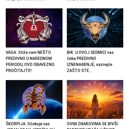
VAGA: Stiže vam NEŠTO
BIK: U OVOJ SEDMICI vas
PREDIVNO U NAREDNOM
čeka PREDIVNO
PERIODU, OVO OBAVEZNO
IZNENAĐENJE, saznajte
PROČITAJTE!
ZAŠTO STE...
ŠKORPIJA: Očekuje vas
OVIM ZNAKOVIMA SE BIVŠI