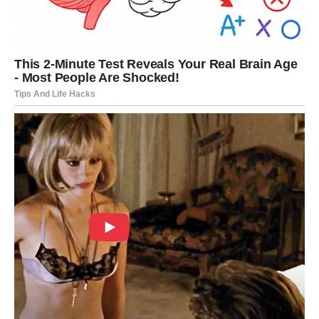
Ribe su znak koji najviše oseća. One ponekad ne pate
zato što su slabe, već zato što vole duboko. Ribe često
idealizuju, praštaju, daju šanse… i posle se pitaju zašto ih
zaboli.
Ali sudbina sve pamti.
I sada dolazi period u kojem Ribe dobijaju ono što su
mislile da više ne postoji:
nežnost bez bola.
Ljubav: “Neko te vidi – stvarno te
vidi”
Ribe ulaze u fazu u kojoj:
se pojavljuje osoba koja ne traži da se Ribe menjaju,