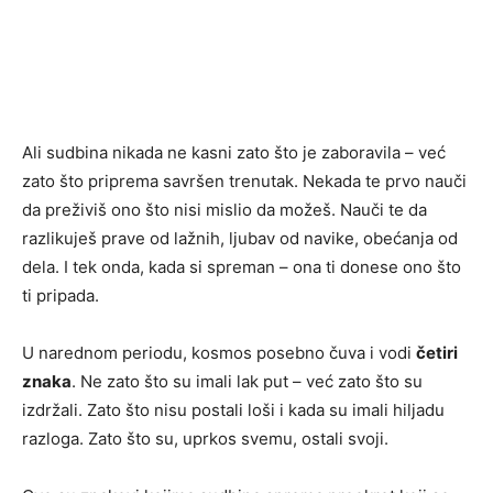
Ali sudbina nikada ne kasni zato što je zaboravila – već
zato što priprema savršen trenutak. Nekada te prvo nauči
da preživiš ono što nisi mislio da možeš. Nauči te da
razlikuješ prave od lažnih, ljubav od navike, obećanja od
dela. I tek onda, kada si spreman – ona ti donese ono što
ti pripada.
U narednom periodu, kosmos posebno čuva i vodi
četiri
znaka
. Ne zato što su imali lak put – već zato što su
izdržali. Zato što nisu postali loši i kada su imali hiljadu
razloga. Zato što su, uprkos svemu, ostali svoji.