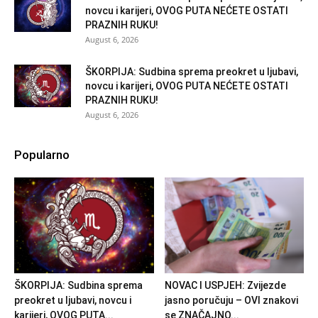
novcu i karijeri, OVOG PUTA NEĆETE OSTATI
PRAZNIH RUKU!
August 6, 2026
ŠKORPIJA: Sudbina sprema preokret u ljubavi,
novcu i karijeri, OVOG PUTA NEĆETE OSTATI
PRAZNIH RUKU!
August 6, 2026
Popularno
ŠKORPIJA: Sudbina sprema
NOVAC I USPJEH: Zvijezde
preokret u ljubavi, novcu i
jasno poručuju – OVI znakovi
karijeri, OVOG PUTA...
se ZNAČAJNO...