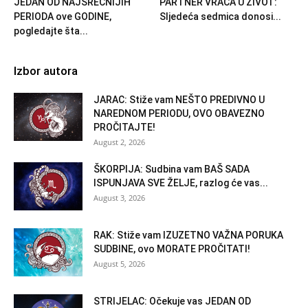
JEDAN OD NAJSREĆNIJIH
PARTNER VRAĆA U ŽIVOT:
PERIODA ove GODINE,
Sljedeća sedmica donosi...
pogledajte šta...
Izbor autora
JARAC: Stiže vam NEŠTO PREDIVNO U
NAREDNOM PERIODU, OVO OBAVEZNO
PROČITAJTE!
August 2, 2026
ŠKORPIJA: Sudbina vam BAŠ SADA
ISPUNJAVA SVE ŽELJE, razlog će vas...
August 3, 2026
RAK: Stiže vam IZUZETNO VAŽNA PORUKA
SUDBINE, ovo MORATE PROČITATI!
August 5, 2026
STRIJELAC: Očekuje vas JEDAN OD