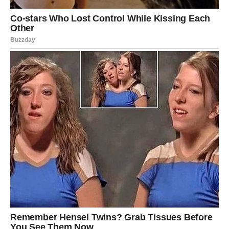
neko ko ih ne gasi, nego pojačava,
neko ko donosi sigurnost, pažnju, prisutnost.
A za Ribe koje su već u vezi – dolazi period jačanja,
iskrenog razgovora, planova, više bliskosti. Ribe se
vraćaju sebi.
Posao i duša: “Tvoj talenat
donosi novac”
Ribe dobijaju:
inspiraciju,
novu ideju,