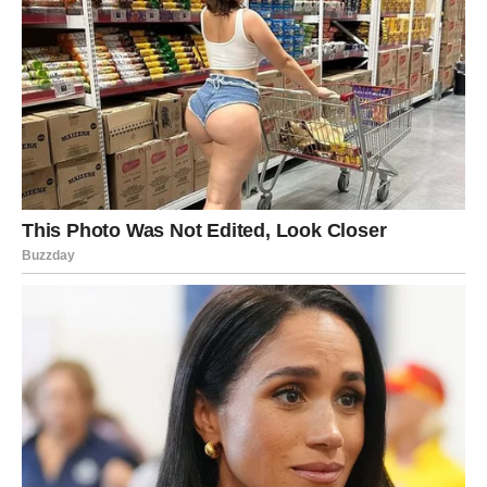
Strelac ulazi u period u kojem:
neko iz prošlosti može pokušati da se vrati,
ali Strelac sada vidi ono što ranije nije video,
i bira sebe.
I dok jedno poglavlje odlazi, dolazi novo poznanstvo,
nova emocija, nova priča. Ne ona koja guši, nego ona koja
širi krila.
Novac i prilike: “Kad se pokreneš
– sve se pokrene”
Strelac u narednom periodu dobija: