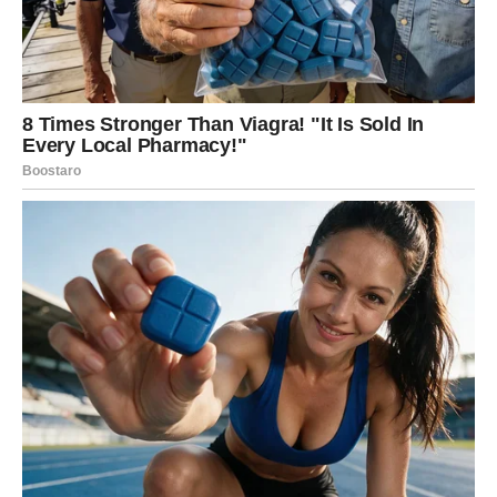
prilika da zaradi više ili da mu se vrati nešto što mu
pripada,
pomoć ili podrška kroz porodicu, posao ili iznenadnu
priliku.
Rak ulazi u fazu u kojoj se oseća stabilnije – i to mu vraća
snagu.
Poruka sudbine za Raka:
“Preživeo si ono što te je lomilo. Sada dolazi ono što te
gradi.”