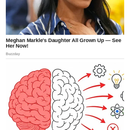
priliku za put, posao, saradnju, projekat,
ili preokret koji ga vodi ka većoj zaradi.
Ali ključ je: Strelac mora verovati svojoj intuiciji.
Sudbina mu daje priliku, ali Strelac mora reći:
da.
Poruka sudbine za Strelca:
“Nisi ti izgubljen. Samo si čekao pravi pravac. Sada ga
vidiš.”
RIBE – MAGIJA, LJUBAV I
NAGRADA ZA ČISTO SRCE