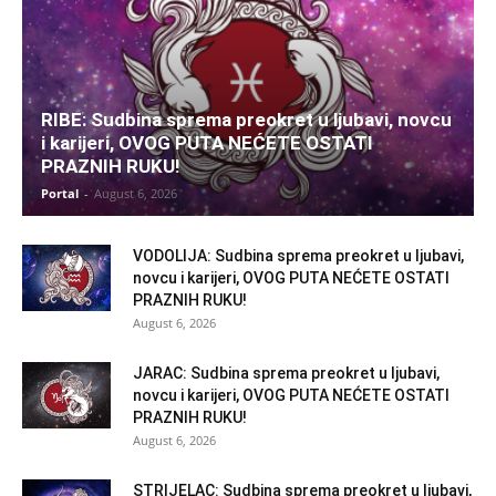
RIBE: Sudbina sprema preokret u ljubavi, novcu
i karijeri, OVOG PUTA NEĆETE OSTATI
PRAZNIH RUKU!
Portal
-
August 6, 2026
VODOLIJA: Sudbina sprema preokret u ljubavi,
novcu i karijeri, OVOG PUTA NEĆETE OSTATI
PRAZNIH RUKU!
August 6, 2026
JARAC: Sudbina sprema preokret u ljubavi,
novcu i karijeri, OVOG PUTA NEĆETE OSTATI
PRAZNIH RUKU!
August 6, 2026
STRIJELAC: Sudbina sprema preokret u ljubavi,