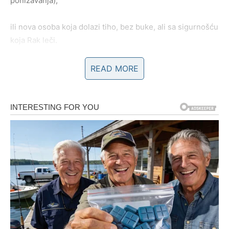
ponižavanja),
ili nova osoba koja dolazi tiho, bez buke, ali sa sigurnošću
koja Rak leči.
Rak više ne pristaje na veze u kojima stalno mora da
READ MORE
dokazuje vrednost. Sudbina mu vraća ljubav koja nije
borba nego mir.
Novac i posao: nagrada za
strpljenje
Rak nije znak koji juri, ali kada radi – radi srcem. U
narednom periodu sledi:
rešavanje jednog finansijskog problema,