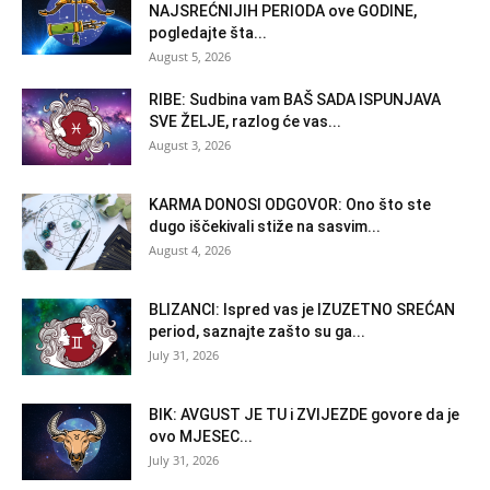
NAJSREĆNIJIH PERIODA ove GODINE,
pogledajte šta...
August 5, 2026
RIBE: Sudbina vam BAŠ SADA ISPUNJAVA
SVE ŽELJE, razlog će vas...
August 3, 2026
KARMA DONOSI ODGOVOR: Ono što ste
dugo iščekivali stiže na sasvim...
August 4, 2026
BLIZANCI: Ispred vas je IZUZETNO SREĆAN
period, saznajte zašto su ga...
July 31, 2026
BIK: AVGUST JE TU i ZVIJEZDE govore da je
ovo MJESEC...
July 31, 2026