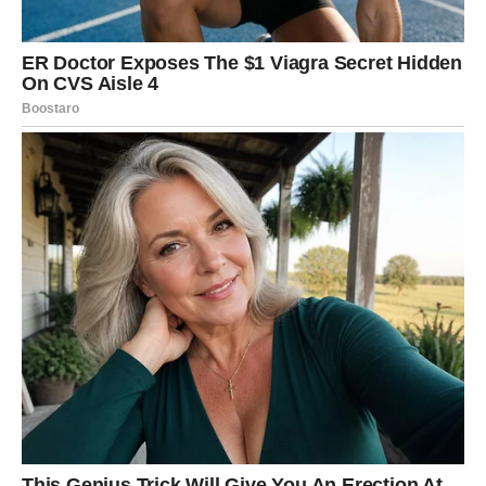
LAV – VREME JE DA SJAJI BEZ
IZVINJAVANJA
Lav je rođen da bude sunce. Ali čak i sunce ponekad
zalazi, umori se, izgubi sjaj. U poslednje vreme Lav je
imao osećaj da mora da bude jak stalno – čak i kada mu
se unutra sve ruši.
Lav često nosi ponos kao štit, ali iza tog štita stoji srce
koje želi samo jedno:
da bude voljeno iskreno,
poštovano i prepoznato.
Sada sudbina otvara vrata. I ono što je Lav dugo čekao –
kreće.
Ljubav: “Priznaće ti ono što je