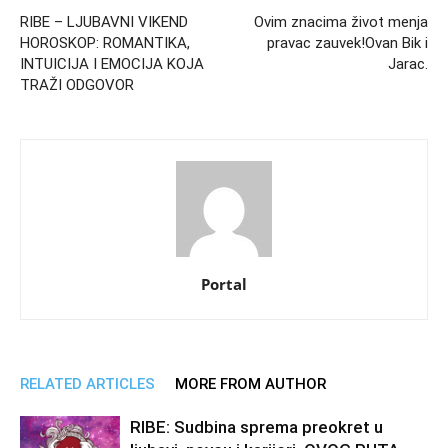
RIBE – LJUBAVNI VIKEND
Ovim znacima život menja
HOROSKOP: ROMANTIKA,
pravac zauvek!Ovan Bik i
INTUICIJA I EMOCIJA KOJA
Jarac.
TRAŽI ODGOVOR
Portal
RELATED ARTICLES
MORE FROM AUTHOR
RIBE: Sudbina sprema preokret u