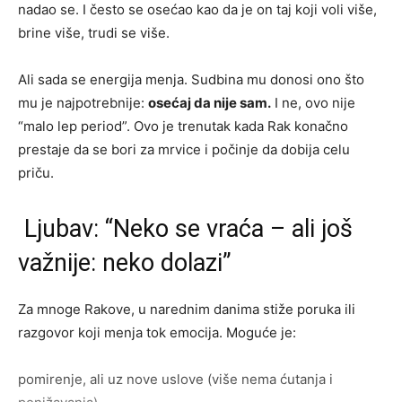
nadao se. I često se osećao kao da je on taj koji voli više,
brine više, trudi se više.
Ali sada se energija menja. Sudbina mu donosi ono što
mu je najpotrebnije:
osećaj da nije sam.
I ne, ovo nije
“malo lep period”. Ovo je trenutak kada Rak konačno
prestaje da se bori za mrvice i počinje da dobija celu
priču.
Ljubav: “Neko se vraća – ali još
važnije: neko dolazi”
Za mnoge Rakove, u narednim danima stiže poruka ili
razgovor koji menja tok emocija. Moguće je:
pomirenje, ali uz nove uslove (više nema ćutanja i