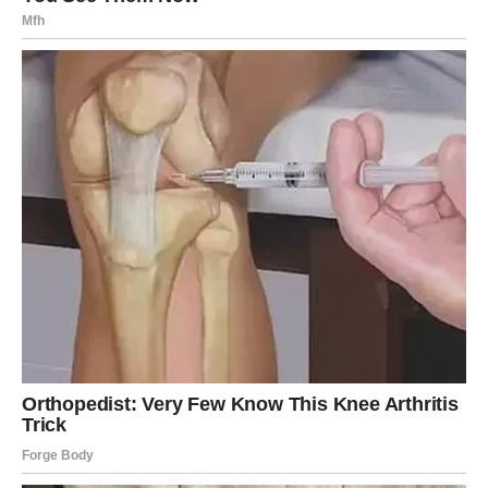
podršku,
ili neočekivanu priliku da naplate ono što znaju i umeju.
Ovo je period kada Ribe prestaju da sumnjaju u sebe.
Poruka sudbine za Ribe:
“Tvoja dobrota nije bila slabost. Bila je dokaz da si
poseban. Sada dolazi nagrada.”