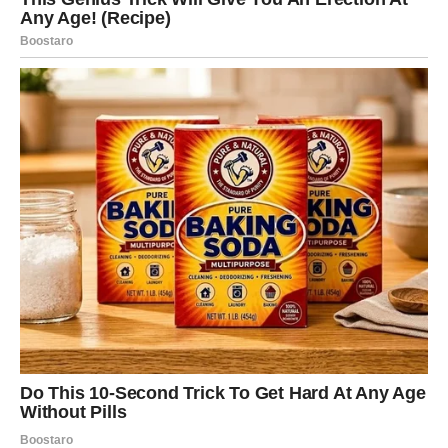
dugo ćutao”
U narednom periodu Lav može doživeti:
ozbiljan razgovor u vezi koji vraća strast i jasnoću,
priznanje osećanja od osobe koja se dugo pravila hladna,
ili potpuno novo poznanstvo koje ga obara s nogu jer je
drugačije: iskreno, direktno, stabilno.
Lav više ne želi da bude opcija. I sudbina mu sada daje
šansu da bude izbor.
Karijera i status: vraća se moć
Ovo je period u kojem Lav može: