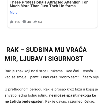
RAK – SUDBINA MU VRAĆA
MIR, LJUBAV I SIGURNOST
Rak je znak koji nosi srce u rukama. I kad ćuti – oseća. I
kad se smeje – pamti. I kad kaže “dobro sam” – često nije.
U prethodnom periodu Rak je prošao kroz fazu u kojoj je
shvatio jednu bolnu istinu:
ne možeš spasiti nekoga ko
ne želi da bude spašen.
Rak je davao, razumeo, čekao,