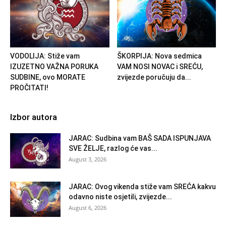
VODOLIJA: Stiže vam
ŠKORPIJA: Nova sedmica
IZUZETNO VAŽNA PORUKA
VAM NOSI NOVAC i SREĆU,
SUDBINE, ovo MORATE
zvijezde poručuju da...
PROČITATI!
Izbor autora
JARAC: Sudbina vam BAŠ SADA ISPUNJAVA
SVE ŽELJE, razlog će vas...
August 3, 2026
JARAC: Ovog vikenda stiže vam SREĆA kakvu
odavno niste osjetili, zvijezde...
August 6, 2026