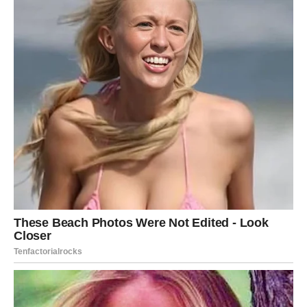
ne bežite od ozbiljnih tema. Slobodni Strelčevi mogu
upoznati nekoga na neobičan način.
Razmišljate o putovanjima, planovima i novim iskustvima.
Finansije su stabilne, ali izbegavajte rizične odluke.
Zdravlje je dobro, ali vam prija fizička aktivnost.
JARAC
Ovo je dan kada spuštate gard. U ljubavi ste ozbiljni, ali
danas pokazujete emocije više nego inače. Ako ste u
vezi, partner ceni vašu posvećenost. Slobodni Jarčevi
razmišljaju o stabilnoj vezi.
Finansije su u fokusu – pravite planove za budućnost.
Posao vam je u mislima, ali danas birate mir. Zdravlje je
stabilno, ali vam je potreban odmor.