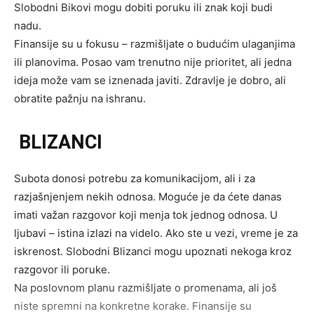
Slobodni Bikovi mogu dobiti poruku ili znak koji budi
nadu.
Finansije su u fokusu – razmišljate o budućim ulaganjima
ili planovima. Posao vam trenutno nije prioritet, ali jedna
ideja može vam se iznenada javiti. Zdravlje je dobro, ali
obratite pažnju na ishranu.
BLIZANCI
Subota donosi potrebu za komunikacijom, ali i za
razjašnjenjem nekih odnosa. Moguće je da ćete danas
imati važan razgovor koji menja tok jednog odnosa. U
ljubavi – istina izlazi na videlo. Ako ste u vezi, vreme je za
iskrenost. Slobodni Blizanci mogu upoznati nekoga kroz
razgovor ili poruke.
Na poslovnom planu razmišljate o promenama, ali još
niste spremni na konkretne korake. Finansije su