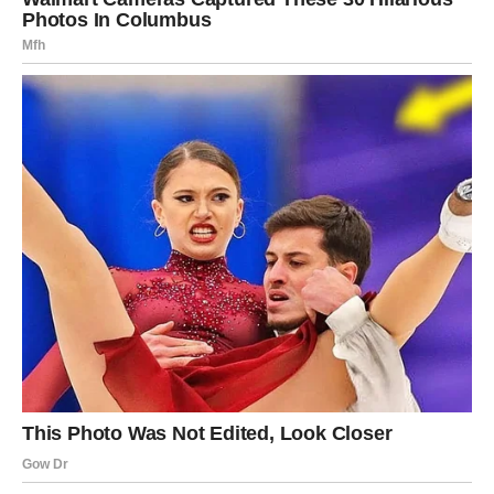
ŠKORPIJA
Duboke misli i snažne emocije obeležavaju vašu subotu.
U ljubavi osećate potrebu za potpunom iskrenošću. Ako
ste u vezi, moguće je razotkrivanje nečega što je dugo
bilo prećutano. Slobodne Škorpije privlače intenzivne
osobe.
Finansije vas brinu više nego inače – razmišljate
dugoročno. Posao vam nije prioritet danas, ali intuicija
vam govori mnogo. Zdravlje zahteva emotivno
rasterećenje.
STRELAC
Subota donosi potrebu za slobodom i promenom rutine.
U ljubavi želite lakoću i smeh. Ako ste u vezi, važno je da