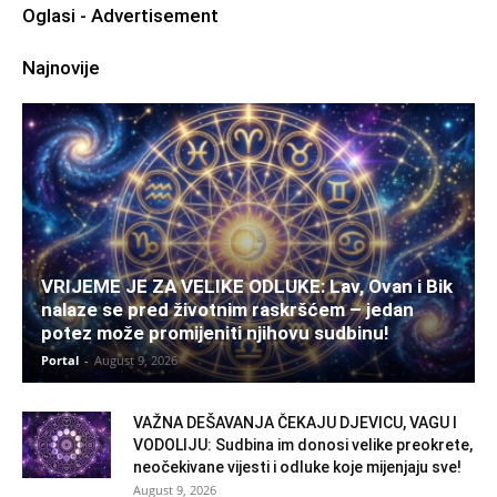
Oglasi - Advertisement
Najnovije
VRIJEME JE ZA VELIKE ODLUKE: Lav, Ovan i Bik
nalaze se pred životnim raskršćem – jedan
potez može promijeniti njihovu sudbinu!
Portal
-
August 9, 2026
VAŽNA DEŠAVANJA ČEKAJU DJEVICU, VAGU I
VODOLIJU: Sudbina im donosi velike preokrete,
neočekivane vijesti i odluke koje mijenjaju sve!
August 9, 2026