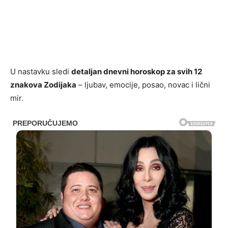
U nastavku sledi
detaljan dnevni horoskop za svih 12
znakova Zodijaka
– ljubav, emocije, posao, novac i lični
mir.