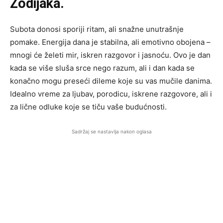
Zodijaka.
Subota donosi sporiji ritam, ali snažne unutrašnje
pomake. Energija dana je stabilna, ali emotivno obojena –
mnogi će želeti mir, iskren razgovor i jasnoću. Ovo je dan
kada se više sluša srce nego razum, ali i dan kada se
konačno mogu preseći dileme koje su vas mučile danima.
Idealno vreme za ljubav, porodicu, iskrene razgovore, ali i
za lične odluke koje se tiču vaše budućnosti.
Sadržaj se nastavlja nakon oglasa