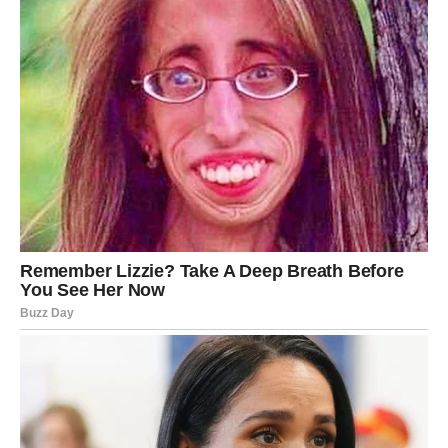
VODOLIJA
Subota vam donosi potrebu za distancom i slobodom. U
ljubavi ne volite pritisak – važno je da imate prostor. Ako
ste u vezi, razgovor o granicama je moguć. Slobodne
Vodolije uživaju u nezavisnosti.
Kreativne ideje vam dolaze spontano. Finansije su
promenljive. Zdravlje je dobro, ali mentalni odmor je
neophodan.
RIBE
Intuicija vam je danas izuzetno jaka. Subota je idealna za
duhovni mir, ljubav i tišinu. Ako ste u vezi, osećate
duboku povezanost. Slobodne Ribe mogu sanjati o velikoj
ljubavi – ili je prepoznati u stvarnosti.
Finansije su u drugom planu. Posao vas ne opterećuje