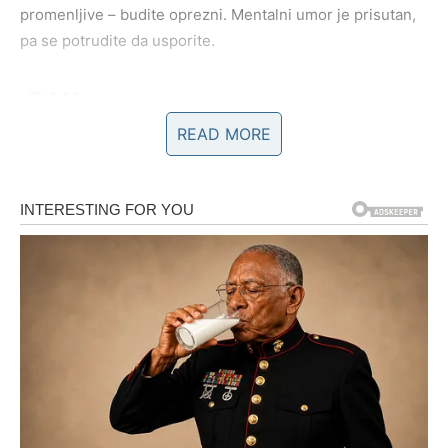
promenljive – budite oprezni. Mentalni umor je prisutan,
pa se potrudite da usporite.
RAK
READ MORE
Emocije su danas naglašene i duboke. Subota vas poziva
da se posvetite sebi i svojim osećanjima. U ljubavi ste
ranjivi, ali iskreni. Ako ste u vezi, moguće je emotivno
zbližavanje kroz razgovor. Slobodni Rakovi osećaju
nostalgiju i sećaju se prošlih ljubavi.
Porodica igra važnu ulogu danas – moguće je okupljanje
ili razgovor koji donosi olakšanje. Finansije su stabilne, ali
ne razmišljate previše o novcu. Zdravlje zahteva emotivni
balans – izbegavajte stres.
LAV