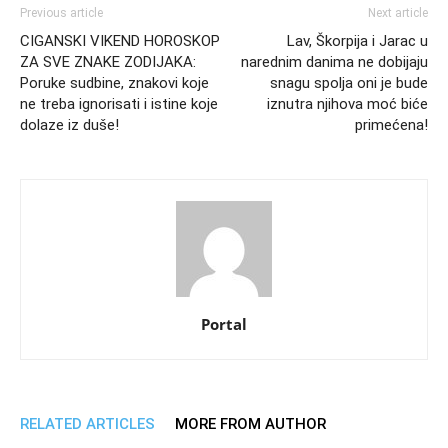
Previous article
Next article
CIGANSKI VIKEND HOROSKOP
Lav, Škorpija i Jarac u
ZA SVE ZNAKE ZODIJAKA:
narednim danima ne dobijaju
Poruke sudbine, znakovi koje
snagu spolja oni je bude
ne treba ignorisati i istine koje
iznutra njihova moć biće
dolaze iz duše!
primećena!
Portal
RELATED ARTICLES
MORE FROM AUTHOR