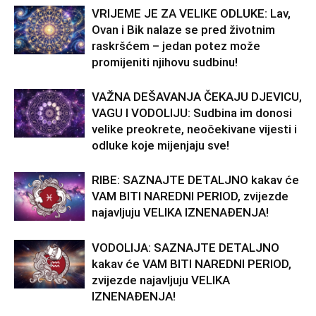
VRIJEME JE ZA VELIKE ODLUKE: Lav,
Ovan i Bik nalaze se pred životnim
raskršćem – jedan potez može
promijeniti njihovu sudbinu!
VAŽNA DEŠAVANJA ČEKAJU DJEVICU,
VAGU I VODOLIJU: Sudbina im donosi
velike preokrete, neočekivane vijesti i
odluke koje mijenjaju sve!
RIBE: SAZNAJTE DETALJNO kakav će
VAM BITI NAREDNI PERIOD, zvijezde
najavljuju VELIKA IZNENAĐENJA!
VODOLIJA: SAZNAJTE DETALJNO
kakav će VAM BITI NAREDNI PERIOD,
zvijezde najavljuju VELIKA
IZNENAĐENJA!