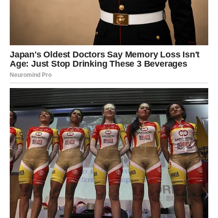
Subota vam donosi potrebu za pažnjom, ali i za potvrdom.
U ljubavi želite da budete viđeni i cenjeni. Ako ste u vezi,
partner može očekivati više topline s vaše strane.
Slobodni Lavovi mogu privući pažnju gde god da se
pojave.
Iako je vikend, razmišljate o karijeri i budućim potezima.
Finansije su solidne, ali troškovi mogu porasti zbog želje
za uživanjem. Zdravlje je dobro, ali povedite računa o
energiji – ne trošite se previše.
DEVICA
Ovo je dan za unutrašnje sređivanje. Subota vam donosi
potrebu da dovedete misli u red. U ljubavi ste rezervisani,
ali iskreni. Ako ste u vezi, razgovor o budućnosti može
biti aktuelan. Slobodne Device ne žele površne kontakte.