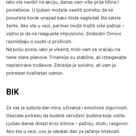
Iako ste navikli na akciju, danas vam više prija tišina i
povlačenje. U ljubavi možete osetiti potrebu da se
povučete korak unazad kako biste sagledali šta zaista
želite. Ako ste u vezi, partner može tražiti više pažnje –
važno je da ne reagujete impulsivno. Slobodni Ovnovi
razmišljaju o osobi iz prošlosti.
Na polju posla, iako je vikend, misli vam se vraćaju na
neke stare planove. Finansije su stabilne, ali izbegavajte
neplanirane troškove. Zdravlje je solidno, ali vam je
potreban kvalitetan odmor.
BIK
Za vas je subota dan mira, uživanja i emotivne sigurnosti.
Osećate potrebu da budete okruženi ljudima koje volite.
Ljubav danas dolazi kroz sitnice – pažnju, dodir, razgovor.
Ako ste u vezi, ovo je idealan dan za jačanje bliskosti.