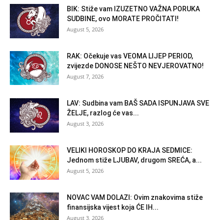
BIK: Stiže vam IZUZETNO VAŽNA PORUKA
SUDBINE, ovo MORATE PROČITATI!
August 5, 2026
RAK: Očekuje vas VEOMA LIJEP PERIOD,
zvijezde DONOSE NEŠTO NEVJEROVATNO!
August 7, 2026
LAV: Sudbina vam BAŠ SADA ISPUNJAVA SVE
ŽELJE, razlog će vas...
August 3, 2026
VELIKI HOROSKOP DO KRAJA SEDMICE:
Jednom stiže LJUBAV, drugom SREĆA, a...
August 5, 2026
NOVAC VAM DOLAZI: Ovim znakovima stiže
finansijska vijest koja ĆE IH...
August 3, 2026