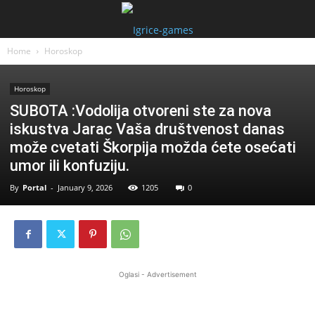
Home
Horoskop
Horoskop
SUBOTA :Vodolija otvoreni ste za nova
iskustva Jarac Vaša društvenost danas
može cvetati Škorpija možda ćete osećati
umor ili konfuziju.
By
Portal
-
January 9, 2026
1205
0
Oglasi - Advertisement