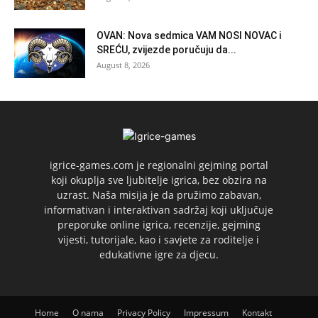
OVAN: Nova sedmica VAM NOSI NOVAC i
SREĆU, zvijezde poručuju da...
August 8, 2026
igrice-games.com je regionalni gejming portal
koji okuplja sve ljubitelje igrica, bez obzira na
uzrast. Naša misija je da pružimo zabavan,
informativan i interaktivan sadržaj koji uključuje
preporuke online igrica, recenzije, gejming
vijesti, tutorijale, kao i savjete za roditelje i
edukativne igre za djecu.
Home
O nama
Privacy Policy
Impressum
Kontakt