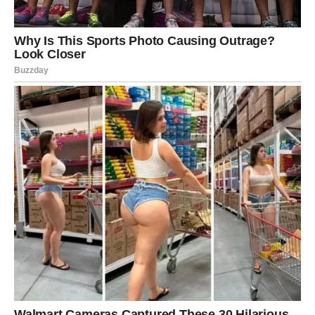
Posao vam je trenutno u drugom planu, ali razmišljate o
unapređenju ili promenama. Finansije su stabilne.
Zdravlje zahteva više pažnje – telo vam šalje signale da
usporite.
VAGA
Subota vam donosi želju za harmonijom i lepotom. U
ljubavi želite ravnotežu i mir. Ako ste u vezi, dan je
idealan za zajedničke aktivnosti. Slobodne Vage mogu
privući osobu sličnih vrednosti.
Društveni život je naglašen – poziv ili susret može vam
popraviti raspoloženje. Finansije su u balansu. Zdravlje je
dobro, ali vam prija boravak u prirodi ili umetničke
aktivnosti.