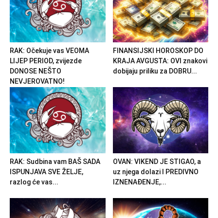
RAK: Očekuje vas VEOMA
FINANSIJSKI HOROSKOP DO
LIJEP PERIOD, zvijezde
KRAJA AVGUSTA: OVI znakovi
DONOSE NEŠTO
dobijaju priliku za DOBRU...
NEVJEROVATNO!
RAK: Sudbina vam BAŠ SADA
OVAN: VIKEND JE STIGAO, a
ISPUNJAVA SVE ŽELJE,
uz njega dolazi I PREDIVNO
razlog će vas...
IZNENAĐENJE,...