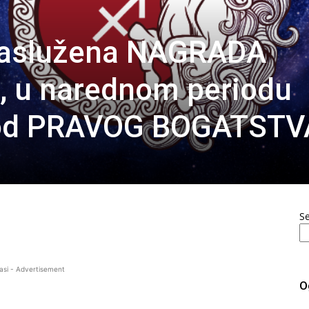
Zaslužena NAGRADA
, u narednom periodu
riod PRAVOG BOGATSTV
S
asi - Advertisement
O