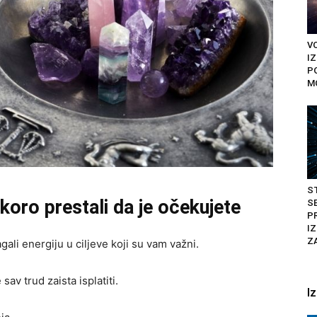
VO
I
P
M
S
koro prestali da je očekujete
SE
P
IZ
Z
ali energiju u ciljeve koji su vam važni.
 sav trud zaista isplatiti.
I