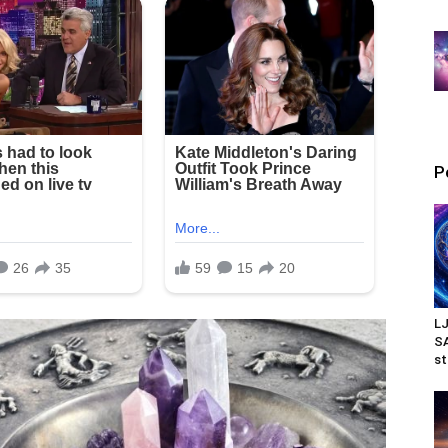
P
L
SA
st