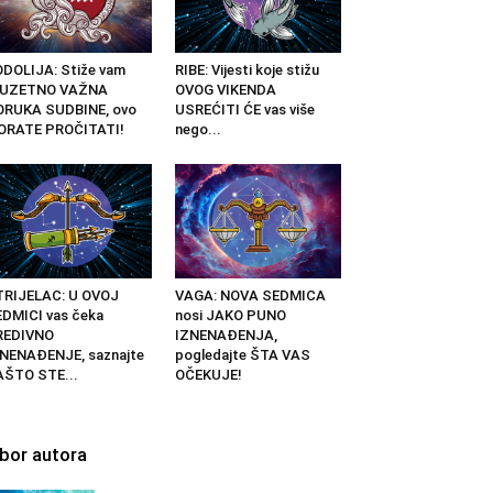
DOLIJA: Stiže vam
RIBE: Vijesti koje stižu
ZUZETNO VAŽNA
OVOG VIKENDA
ORUKA SUDBINE, ovo
USREĆITI ĆE vas više
ORATE PROČITATI!
nego...
TRIJELAC: U OVOJ
VAGA: NOVA SEDMICA
DMICI vas čeka
nosi JAKO PUNO
REDIVNO
IZNENAĐENJA,
NENAĐENJE, saznajte
pogledajte ŠTA VAS
AŠTO STE...
OČEKUJE!
zbor autora