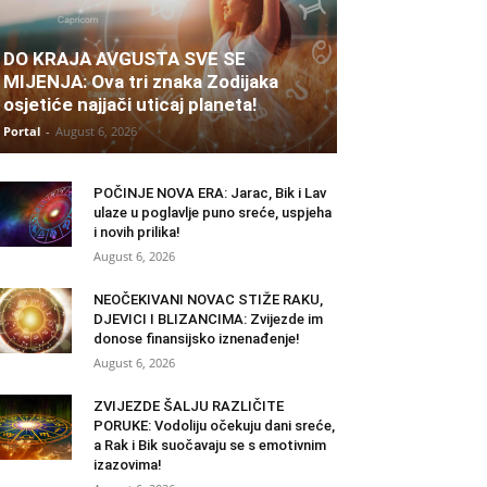
DO KRAJA AVGUSTA SVE SE
MIJENJA: Ova tri znaka Zodijaka
osjetiće najjači uticaj planeta!
Portal
-
August 6, 2026
POČINJE NOVA ERA: Jarac, Bik i Lav
ulaze u poglavlje puno sreće, uspjeha
i novih prilika!
August 6, 2026
NEOČEKIVANI NOVAC STIŽE RAKU,
DJEVICI I BLIZANCIMA: Zvijezde im
donose finansijsko iznenađenje!
August 6, 2026
ZVIJEZDE ŠALJU RAZLIČITE
PORUKE: Vodoliju očekuju dani sreće,
a Rak i Bik suočavaju se s emotivnim
izazovima!