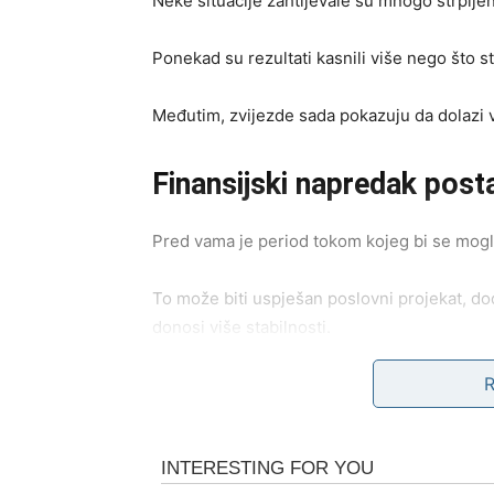
Neke situacije zahtijevale su mnogo strpljen
Ponekad su rezultati kasnili više nego što ste
Međutim, zvijezde sada pokazuju da dolazi vr
Finansijski napredak postaj
Pred vama je period tokom kojeg bi se mogla
To može biti uspješan poslovni projekat, dod
donosi više stabilnosti.
Mnogi Strijelčevi će osjetiti da konačno mo
Ono što je nekada djelovalo kao dalek cilj s