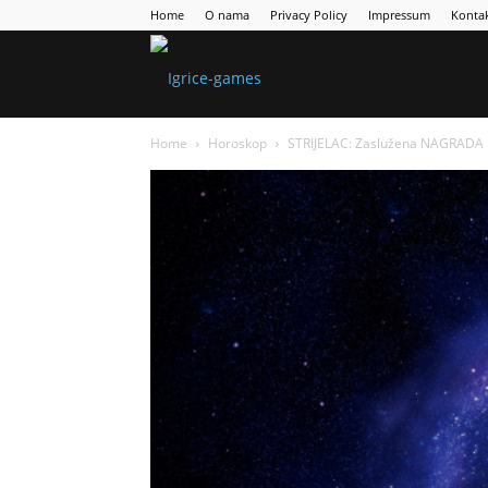
Home
O nama
Privacy Policy
Impressum
Konta
Games
Home
Horoskop
STRIJELAC: Zaslužena NAGRADA na
Portal