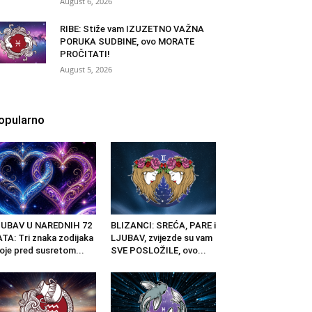
August 6, 2026
RIBE: Stiže vam IZUZETNO VAŽNA
PORUKA SUDBINE, ovo MORATE
PROČITATI!
August 5, 2026
opularno
JUBAV U NAREDNIH 72
BLIZANCI: SREĆA, PARE i
TA: Tri znaka zodijaka
LJUBAV, zvijezde su vam
oje pred susretom...
SVE POSLOŽILE, ovo...