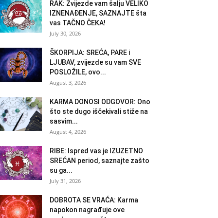
RAK: Zvijezde vam šalju VELIKO
IZNENAĐENJE, SAZNAJTE šta
vas TAČNO ČEKA!
July 30, 2026
ŠKORPIJA: SREĆA, PARE i
LJUBAV, zvijezde su vam SVE
POSLOŽILE, ovo...
August 3, 2026
KARMA DONOSI ODGOVOR: Ono
što ste dugo iščekivali stiže na
sasvim...
August 4, 2026
RIBE: Ispred vas je IZUZETNO
SREĆAN period, saznajte zašto
su ga...
July 31, 2026
DOBROTA SE VRAĆA: Karma
napokon nagrađuje ove