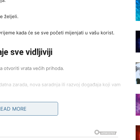
ja.
 željeli.
ijeme kada će se sve početi mijenjati u vašu korist.
e sve vidljiviji
 otvoriti vrata većih prihoda.
atna zarada, nova saradnja ili razvoj događaja koji vam
READ MORE
gu planirati budućnost sa mnogo više optimizma.
ada postaje mnogo bliže.