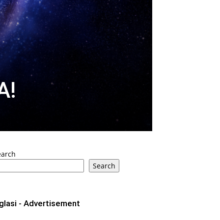
A!
earch
Search
glasi - Advertisement