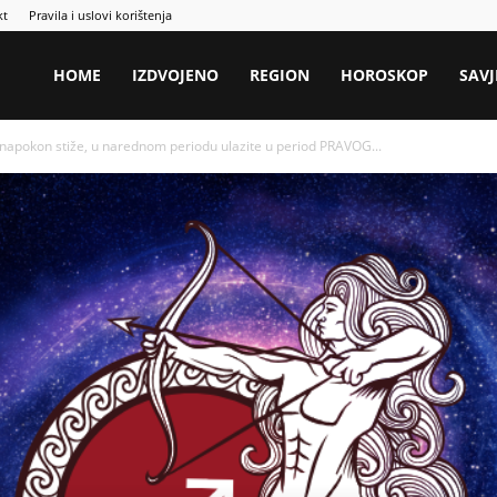
kt
Pravila i uslovi korištenja
HOME
IZDVOJENO
REGION
HOROSKOP
SAVJ
pokon stiže, u narednom periodu ulazite u period PRAVOG...