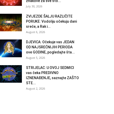
znakove za sve što...
July 30, 2026
ZVIJEZDE ŠALJU RAZLIČITE
PORUKE: Vodoliju očekuju dani
sreće, a Rak i...
August 6, 2026
DJEVICA: Očekuje vas JEDAN
OD NAJSREĆNIJIH PERIODA
ove GODINE, pogledajte šta...
August 5, 2026
STRIJELAC: U OVOJ SEDMICI
vas čeka PREDIVNO
IZNENAĐENJE, saznajte ZAŠTO
STE...
August 2, 2026