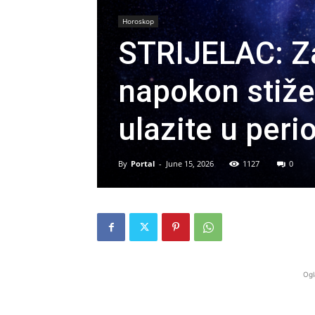
Horoskop
STRIJELAC: 
napokon stiže
ulazite u pe
By
Portal
-
June 15, 2026
1127
0
Ogl