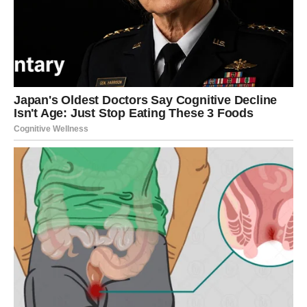
Slobodni Strijelčevi mogli bi upoznati nekoga ko će ih
odmah privući posebnom energijom i načinom
razmišljanja, dok oni koji su u vezi ulaze u mnogo mirniji i
srećniji period.
Vaša intuicija sada vidi ono što
drugi ne primjećuju
Ono što je posebno važno jeste činjenica da će vaša
intuicija narednih dana biti nevjerovatno jaka.
Mnogi Strijelčevi će tačno osjetiti kome mogu vjerovati, a
ko im ne želi dobro. Zvijezde vas upozoravaju da ne
pričate svima svoje planove jer postoji osoba koja vam
zavidi više nego što mislite.