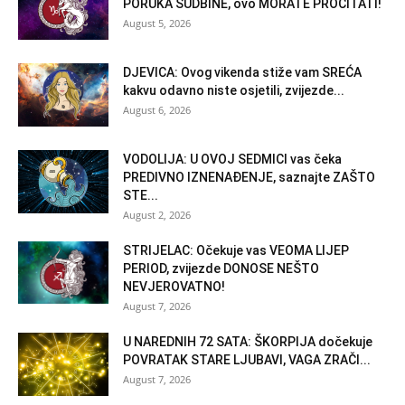
PORUKA SUDBINE, ovo MORATE PROČITATI!
August 5, 2026
DJEVICA: Ovog vikenda stiže vam SREĆA
kakvu odavno niste osjetili, zvijezde...
August 6, 2026
VODOLIJA: U OVOJ SEDMICI vas čeka
PREDIVNO IZNENAĐENJE, saznajte ZAŠTO
STE...
August 2, 2026
STRIJELAC: Očekuje vas VEOMA LIJEP
PERIOD, zvijezde DONOSE NEŠTO
NEVJEROVATNO!
August 7, 2026
U NAREDNIH 72 SATA: ŠKORPIJA dočekuje
POVRATAK STARE LJUBAVI, VAGA ZRAČI...
August 7, 2026