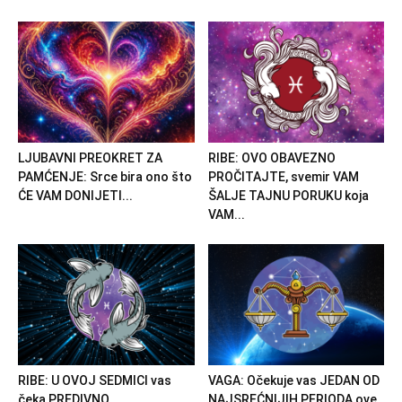
LJUBAVNI PREOKRET ZA
RIBE: OVO OBAVEZNO
PAMĆENJE: Srce bira ono što
PROČITAJTE, svemir VAM
ĆE VAM DONIJETI...
ŠALJE TAJNU PORUKU koja
VAM...
RIBE: U OVOJ SEDMICI vas
VAGA: Očekuje vas JEDAN OD
čeka PREDIVNO
NAJSREĆNIJIH PERIODA ove