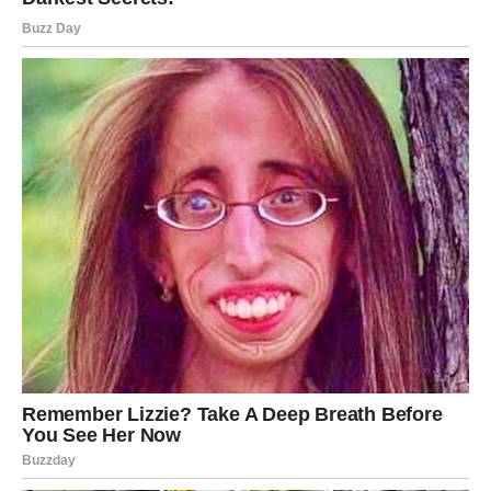
Sudbina vam sada šalje znak da dolazi vrijeme tokom
kojeg biste mogli ostvariti ono o čemu ste dugo maštali.
Ali potrebno je da vjerujete sebi više nego ikada prije jer
upravo sada počinje period koji bi mogao promijeniti cijeli
vaš život.