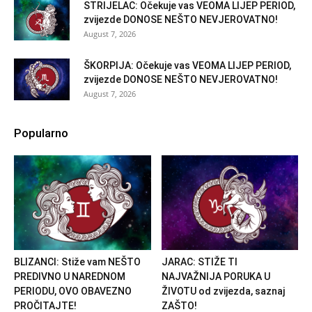
STRIJELAC: Očekuje vas VEOMA LIJEP PERIOD,
zvijezde DONOSE NEŠTO NEVJEROVATNO!
August 7, 2026
ŠKORPIJA: Očekuje vas VEOMA LIJEP PERIOD,
zvijezde DONOSE NEŠTO NEVJEROVATNO!
August 7, 2026
Popularno
BLIZANCI: Stiže vam NEŠTO
JARAC: STIŽE TI
PREDIVNO U NAREDNOM
NAJVAŽNIJA PORUKA U
PERIODU, OVO OBAVEZNO
ŽIVOTU od zvijezda, saznaj
PROČITAJTE!
ZAŠTO!