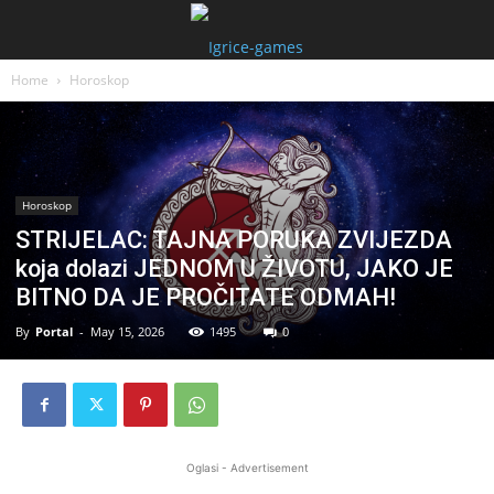
Home
Horoskop
Horoskop
STRIJELAC: TAJNA PORUKA ZVIJEZDA
koja dolazi JEDNOM U ŽIVOTU, JAKO JE
BITNO DA JE PROČITATE ODMAH!
By
Portal
-
May 15, 2026
1495
0
Oglasi - Advertisement