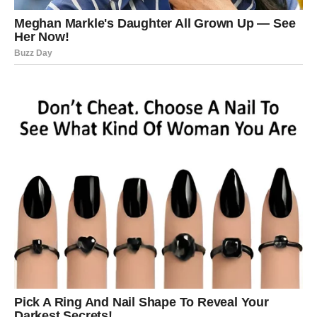
Sudbina vam sada vraća ono što
ste zaslužili
Sve ono dobro što ste činili drugima sada vam se polako
vraća. Zvijezde pokazuju da ste prošli kroz težak period
upravo zato da biste sada mogli ući u mnogo srećniju
životnu fazu.
Pred vama su dani tokom kojih biste mogli upoznati
važne ljude, donijeti velike odluke i napraviti korak koji će
kasnije potpuno promijeniti vaš život.
Ovu poruku niste smjeli propustiti
Najvažnije od svega jeste da ne sumnjate u sebe i da ne
dozvolite prošlosti da vas zaustavi.