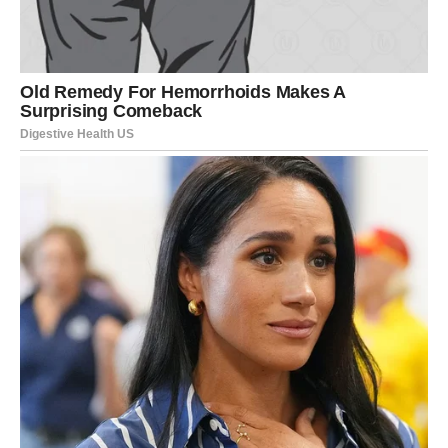
Slušajte svoj unutrašnji glas jer vas on sada može zaštititi
od velike greške.
Novac i uspjeh dolaze onda kada
ste skoro izgubili nadu
Iako ste u jednom trenutku imali osjećaj da se trudite bez
pravih rezultata, situacija se sada počinje mijenjati.
Zvijezde pokazuju da vam dolazi period tokom kojeg biste
mogli riješiti veliki finansijski problem ili dobiti priliku za
mnogo bolju zaradu.
Mnogi Strijelčevi će ostati iznenađeni koliko brzo bi se
stvari mogle okrenuti u njihovu korist.