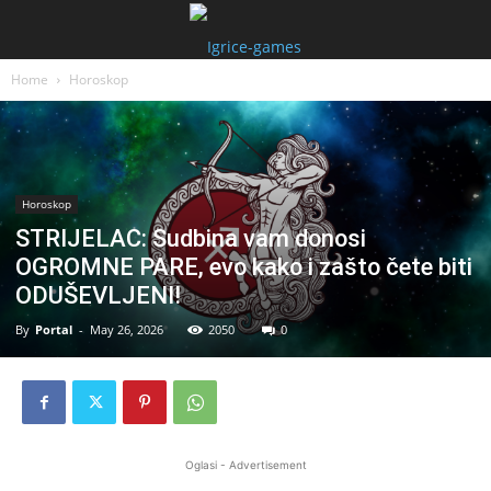
Home
Horoskop
Horoskop
STRIJELAC: Sudbina vam donosi
OGROMNE PARE, evo kako i zašto čete biti
ODUŠEVLJENI!
By
Portal
-
May 26, 2026
2050
0
Oglasi - Advertisement