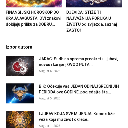
FINANSIJSKI HOROSKOP DO
DJEVICA: STIŽE TI
KRAJA AVGUSTA: OVI znakovi
NAJVAŽNIJA PORUKA U
dobijaju priliku za DOBRU...
ŽIVOTU od zvijezda, saznaj
ZAŠTO!
Izbor autora
JARAC: Sudbina sprema preokret u ljubavi,
novcu i karijeri, OVOG PUTA...
August 6, 2026
BIK: Očekuje vas JEDAN OD NAJSREĆNIJIH
PERIODA ove GODINE, pogledajte šta...
August 5, 2026
LJUBAV KOJA SVE MIJENJA: Kome stiže
veza koja mu život okreće...
August 1, 2026