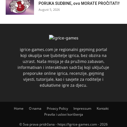
PORUKA SUDBINE, ovo MORATE PROČITATI!
August 5, 2026
igrice-games.com je regionalni gejming portal
koji okuplja sve ljubitelje igrica, bez obzira na
uzrast. Naša misija je da pružimo zabavan,
informativan i interaktivan sadržaj koji uključuje
preporuke online igrica, recenzije, gejming
vijesti, tutorijale, kao i savjete za roditelje i
edukativne igre za djecu.
Home
O nama
Privacy Policy
Impressum
Kontakt
Pravila i uslovi korištenja
© Sva prava pridržana - https://igrice-games.com - 2026