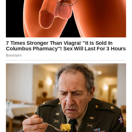
VRATA VELIKOG USPJEHA
Na poslovnom planu pred vama je veoma važan period.
Mnogi Strijelčevi će dobiti priliku da pokažu koliko
vrijede.
Ono što ste dugo pokušavali ostvariti sada bi konačno
moglo krenuti u pravom smjeru.
Moguće su veoma važne promjene povezane sa
karijerom, novim poslovnim kontaktima ili odlukom koja bi
vam mogla potpuno promijeniti život.
Posebno će sreće imati Strijelčevi koji planiraju pokrenuti
nešto svoje ili već dugo razmišljaju o velikoj promjeni.