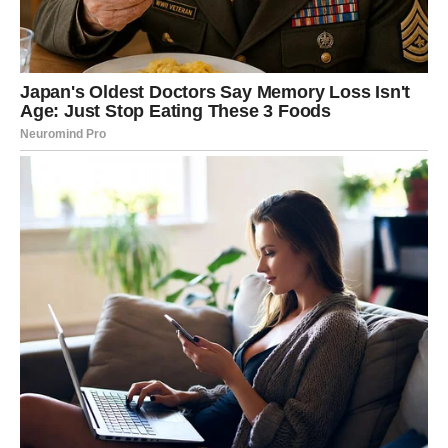
JEDNA OSOBA DONOSI VAM
SREĆU I NOVE PRILIKE
Zvijezde pokazuju da u vašem životu postoji osoba koja bi
vam mogla pomoći više nego što trenutno mislite.
Moguće je da će upravo zahvaljujući jednom razgovoru,
savjetu ili kontaktu pred vas doći prilika koja će vam
otvoriti vrata mnogo bolje budućnosti.
Nemojte ignorisati ljude koji vam iskreno žele dobro.
LJUBAV – MIR DOLAZI ZAJEDNO
SA USPJEHOM
Kada je ljubav u pitanju, pred vama je mnogo ljepši period