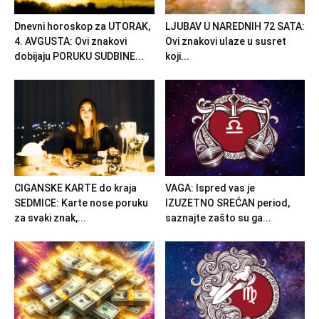
Dnevni horoskop za UTORAK,
LJUBAV U NAREDNIH 72 SATA:
4. AVGUSTA: Ovi znakovi
Ovi znakovi ulaze u susret
dobijaju PORUKU SUDBINE...
koji...
CIGANSKE KARTE do kraja
VAGA: Ispred vas je
SEDMICE: Karte nose poruku
IZUZETNO SREĆAN period,
za svaki znak,...
saznajte zašto su ga...