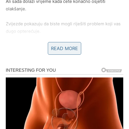
Ali sada dolazi vrijeme kada ćete konačno osjetiti
olakšanje.
Zvijezde pokazuju da biste mogli riješiti problem koji vas
dugo opterećuje.
READ MORE
POSAO – OTVARAJU VAM SE