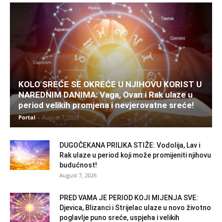
KOLO SREĆE SE OKREĆE U NJIHOVU KORIST U
NAREDNIM DANIMA: Vaga, Ovan i Rak ulaze u
period velikih promjena i nevjerovatne sreće!
Portal
-
August 7, 2026
DUGOČEKANA PRILIKA STIŽE: Vodolija, Lav i
Rak ulaze u period koji može promijeniti njihovu
budućnost!
August 7, 2026
PRED VAMA JE PERIOD KOJI MIJENJA SVE:
Djevica, Blizanci i Strijelac ulaze u novo životno
poglavlje puno sreće, uspjeha i velikih