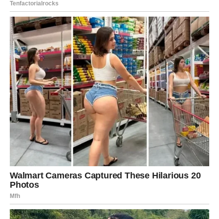
Svaka prepreka, svaka neprospavana noć i svaki trenutak
tokom kojeg ste mislili da više ne možete dalje pripremali
su vas za ono što sada dolazi.
A ono što dolazi moglo bi vam donijeti mnogo više novca,
sigurnosti i sreće nego što trenutno možete zamisliti.
Zvijezde vam donose priliku da konačno živite mirnije,
sretnije i bez stalnog straha za budućnost.
Zato ne sumnjajte u sebe.
Jer sudbina vam uskoro donosi ogromne pare i razlog da
konačno budete istinski zadovoljni svojim životom.