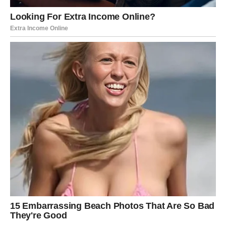
nego ranije.
Konačno ćete imati manje stresa i više energije za sebe i
ljude koje volite.
Ako ste slobodni, moguće je poznanstvo sa osobom koja
će vas osvojiti humorom, pažnjom i iskrenim emocijama.
Strijelčevi koji su zauzeti konačno će uspjeti riješiti
nesporazume koji ih dugo opterećuju.
SUDBINA VAM DONOSI ŽIVOT
KAKAV STE DUGO
PRIŽELJKIVALI
Sve kroz šta ste prošli nije bilo uzalud.