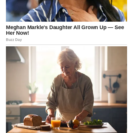
Pored finansija, velika promjena očekuje vas i na polju
emocija.
Ako ste dugo bili usamljeni ili razočarani, sada dolazi
vrijeme tokom kojeg biste mogli upoznati osobu koja će
vam potpuno promijeniti život.
Jedan susret mogao bi probuditi emocije kakve dugo
niste osjetili.
Strijelčevi koji su u vezi mogli bi konačno riješiti
probleme koji ih dugo muče. Pred vama su iskreni
razgovori, mnogo više razumijevanja i osjećaj da vas
partner konačno vidi onako kako ste oduvijek željeli.
Jedna osoba iz prošlosti mogla bi