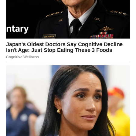
Finansijska situacija uskoro bi mogla postati mnogo bolja.
Pred vama su dani tokom kojih biste mogli dobiti novu
poslovnu ponudu, priliku za dodatnu zaradu ili pomoć
koja dolazi potpuno neočekivano.
Mnogi Strijelčevi će konačno uspjeti riješiti probleme koji
ih dugo opterećuju i prvi put nakon mnogo vremena
osjetiti sigurnost i mir.
Zvijezde pokazuju da vam dolazi period tokom kojeg biste
mogli ostvariti jedan veoma važan cilj.
Ljubav vam sprema veliko
iznenađenje