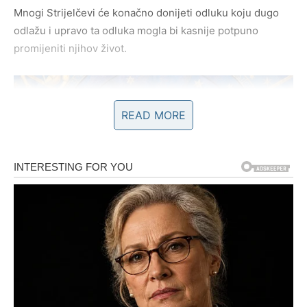
Mnogi Strijelčevi će konačno donijeti odluku koju dugo
odlažu i upravo ta odluka mogla bi kasnije potpuno
promijeniti njihov život.
READ MORE
Novac i uspjeh dolaze onda kada
skoro izgubite vjeru