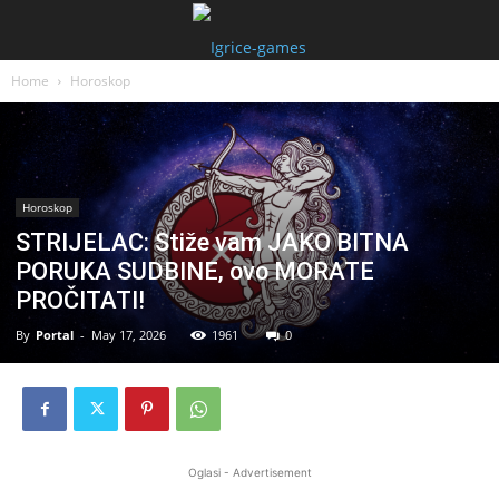
Home
Horoskop
Horoskop
STRIJELAC: Stiže vam JAKO BITNA
PORUKA SUDBINE, ovo MORATE
PROČITATI!
By
Portal
-
May 17, 2026
1961
0
Oglasi - Advertisement