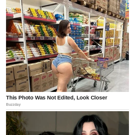
Svemir vam sada šalje poruku da ne odustajete od svojih
snova, čak i onda kada vam se čini da je put težak.
Pred vama su dani tokom kojih biste mogli shvatiti da je
sreća mnogo bliže nego što ste mislili i da vam sudbina
konačno sprema život kakav zaslužujete.