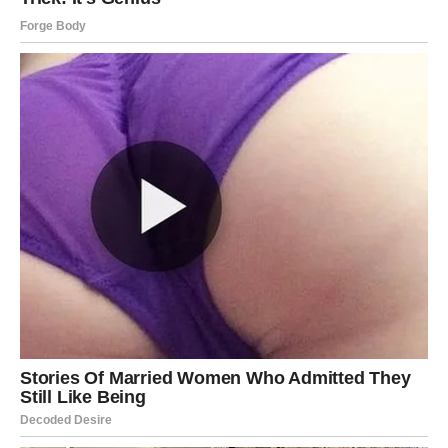
U narednim sedmicama osjećaćete mnogo više energije,
samopouzdanja i želje za uspjehom. Problemi koji su vas
ranije iscrpljivali polako gube svoju moć nad vama.
Konačno ćete početi vjerovati da možete ostvariti ono što
želite i da vas ništa više ne može zaustaviti.
Mnogi Strijelčevi će tokom ovog perioda napraviti korak
koji će kasnije potpuno promijeniti njihov život.
Sudbina vam konačno otvara
vrata sreće
Ovo nije običan period u vašem životu. Zvijezde pokazuju
da ste veoma blizu velikih promjena koje bi mogle
donijeti mnogo sreće, uspjeha i lijepih trenutaka.