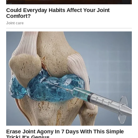
se ponovo pojaviti
Zvijezde pokazuju da bi neko iz vaše prošlosti uskoro
mogao ponovo ući u vaš život.
Ta osoba nije vas zaboravila i moguće je da će pokušati
ponovo uspostaviti kontakt s vama.
Za mnoge Strijelčeve upravo taj susret mogao bi donijeti
odgovore na pitanja koja ih dugo muče.
Ali sudbina vam poručuje da dobro razmislite prije nego
što donesete odluku.
Vaša energija postaje mnogo jača
Najveća promjena koja vam dolazi jeste ona unutrašnja.