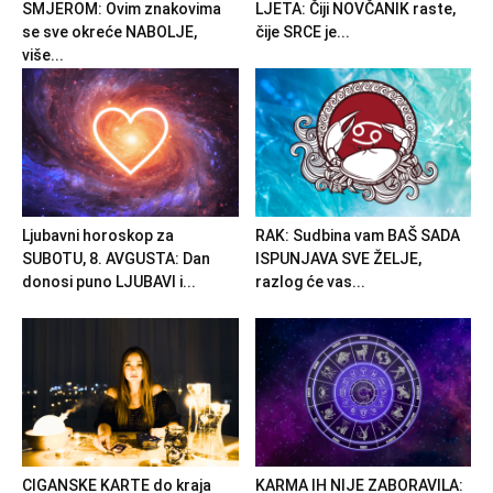
SMJEROM: Ovim znakovima
LJETA: Čiji NOVČANIK raste,
se sve okreće NABOLJE,
čije SRCE je...
više...
Ljubavni horoskop za
RAK: Sudbina vam BAŠ SADA
SUBOTU, 8. AVGUSTA: Dan
ISPUNJAVA SVE ŽELJE,
donosi puno LJUBAVI i...
razlog će vas...
CIGANSKE KARTE do kraja
KARMA IH NIJE ZABORAVILA: