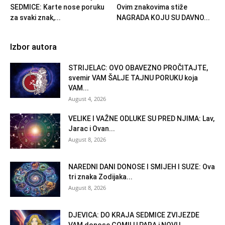
SEDMICE: Karte nose poruku
Ovim znakovima stiže
za svaki znak,...
NAGRADA KOJU SU DAVNO...
Izbor autora
STRIJELAC: OVO OBAVEZNO PROČITAJTE,
svemir VAM ŠALJE TAJNU PORUKU koja
VAM...
August 4, 2026
VELIKE I VAŽNE ODLUKE SU PRED NJIMA: Lav,
Jarac i Ovan...
August 8, 2026
NAREDNI DANI DONOSE I SMIJEH I SUZE: Ova
tri znaka Zodijaka...
August 8, 2026
DJEVICA: DO KRAJA SEDMICE ZVIJEZDE