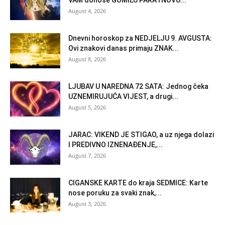
VAM donose GOMILU PARA i NOVU...
August 4, 2026
Dnevni horoskop za NEDJELJU 9. AVGUSTA:
Ovi znakovi danas primaju ZNAK...
August 8, 2026
LJUBAV U NAREDNA 72 SATA: Jednog čeka
UZNEMIRUJUĆA VIJEST, a drugi...
August 5, 2026
JARAC: VIKEND JE STIGAO, a uz njega dolazi
I PREDIVNO IZNENAĐENJE,...
August 7, 2026
CIGANSKE KARTE do kraja SEDMICE: Karte
nose poruku za svaki znak,...
August 3, 2026