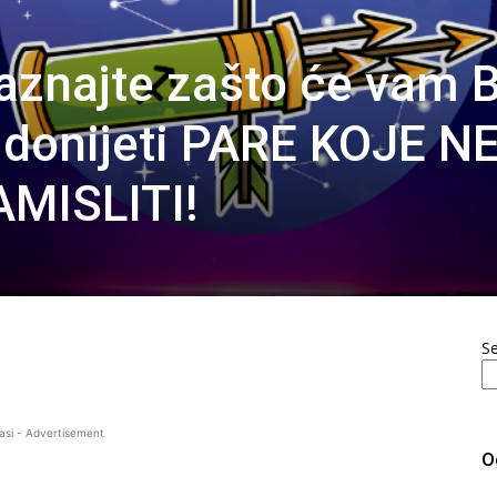
aznajte zašto će vam 
donijeti PARE KOJE N
MISLITI!
S
asi - Advertisement
O