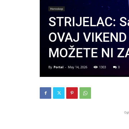
Horoskop
STRIJELAC: S
OVAJ VIKEND 
MOŽETE NI ZA
By
Portal
-
May 14, 2026
1303
0
Ogl