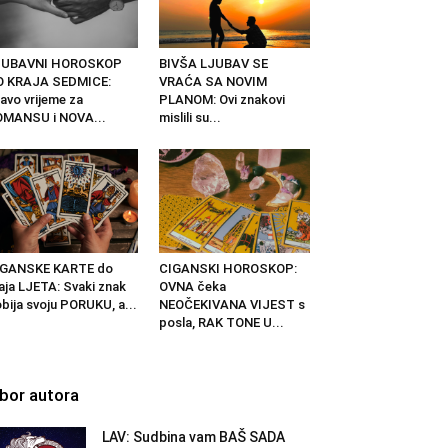
JUBAVNI HOROSKOP
BIVŠA LJUBAV SE
O KRAJA SEDMICE:
VRAĆA SA NOVIM
avo vrijeme za
PLANOM: Ovi znakovi
OMANSU i NOVA...
mislili su...
IGANSKE KARTE do
CIGANSKI HOROSKOP:
aja LJETA: Svaki znak
OVNA čeka
bija svoju PORUKU, a...
NEOČEKIVANA VIJEST s
posla, RAK TONE U...
zbor autora
LAV: Sudbina vam BAŠ SADA