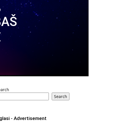
BAŠ
E
earch
Search
glasi - Advertisement