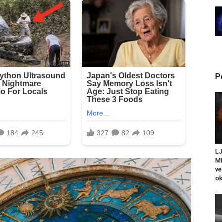
P
L
MI
ve
ok