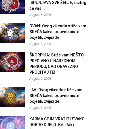
ISPUNJAVA SVE ŽELJE, razlog
će vas...
August 3, 2026
OVAN: Ovog vikenda stiže vam
SREĆA kakvu odavno niste
osjetili, zvijezde...
August 6, 2026
ŠKORPIJA: Stiže vam NEŠTO
PREDIVNO U NAREDNOM
PERIODU, OVO OBAVEZNO
PROČITAJTE!
August 2, 2026
LAV: Ovog vikenda stiže vam
SREĆA kakvu odavno niste
osjetili, zvijezde...
August 6, 2026
KARMA ĆE IM VRATITI SVAKO
DOBRO DJELO: Bik, Rak i