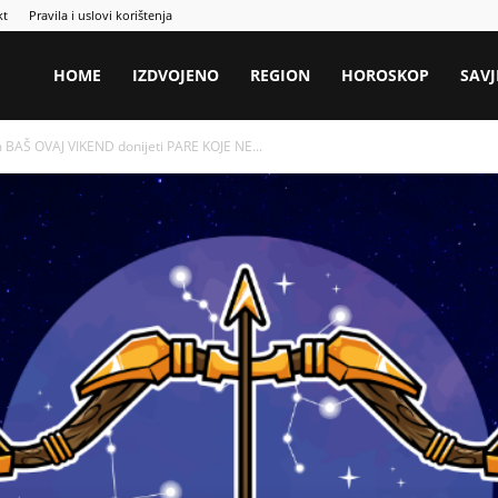
kt
Pravila i uslovi korištenja
HOME
IZDVOJENO
REGION
HOROSKOP
SAVJ
m BAŠ OVAJ VIKEND donijeti PARE KOJE NE...