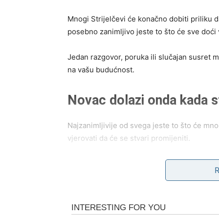
Mnogi Strijelčevi će konačno dobiti priliku d
posebno zanimljivo jeste to što će sve doć
Jedan razgovor, poruka ili slučajan susret m
na vašu budućnost.
Novac dolazi onda kada st
Najzanimljivije od svega jeste to što će mno
vjerovati da će se stvari promijeniti.
Neki će riješiti problem koji ih dugo finans
najmanje očekuju, dok će treći konačno pro
Zvijezde vam poručuju da tokom vikenda ne o
dobro da bi bile stvarne.