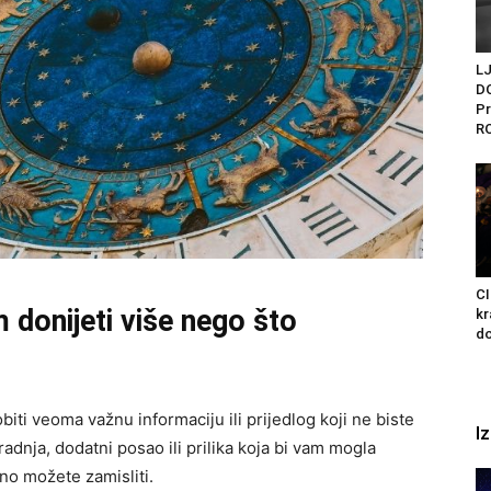
L
D
Pr
R
C
 donijeti više nego što
kr
do
ti veoma važnu informaciju ili prijedlog koji ne biste
I
radnja, dodatni posao ili prilika koja bi vam mogla
no možete zamisliti.