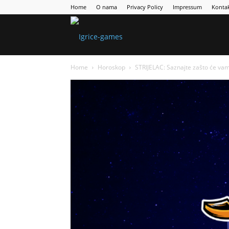
Home
O nama
Privacy Policy
Impressum
Konta
Games
Home
Horoskop
STRIJELAC: Saznajte zašto će va
Portal