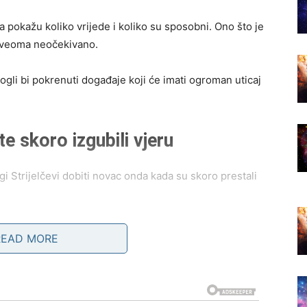
a pokažu koliko vrijede i koliko su sposobni. Ono što je
i veoma neočekivano.
ogli bi pokrenuti događaje koji će imati ogroman uticaj
e skoro izgubili vjeru
gi Strijelčevi dobiti novac onda kada su skoro prestali
ijski opterećuje, drugi će dobiti pomoć osobe od koje to
READ MORE
naći način da zarade mnogo više nego ranije.
dbijate prilike samo zato što vam djeluju previše