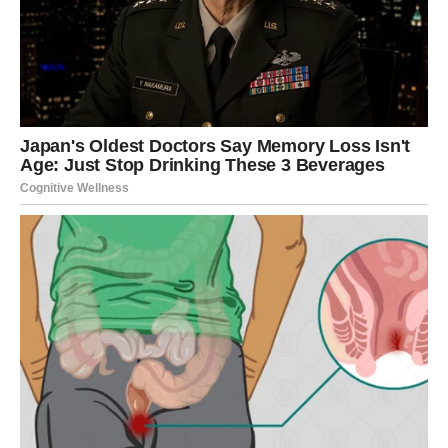
A osjećaj da se nešto lijepo razvija mogao bi vas veoma
obradovati.
Za Strijelčeve koji su u vezi ili braku dolaze trenuci
bliskosti i zajedničke sreće.
Mogući su izlasci.
Putovanja.
Romantični planovi.
I mnogo razloga za osmijeh.