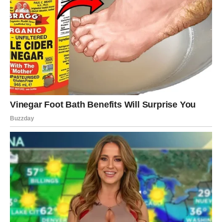
poziv koji ste prvobitno mislili odbiti, poslušajte taj
osjećaj.
Zvijezde pokazuju da vas upravo takve odluke mogu
dovesti do veoma lijepih događaja.
NAJVAŽNIJA PORUKA
ZVIJEZDA
Strijelčevi, pred vama je vikend koji donosi sreću kakvu
dugo niste osjetili.
Ljubav vam donosi uzbuđenje i lijepe emocije.
Ljudi oko vas donose radost.
Vijesti koje stižu donose optimizam.