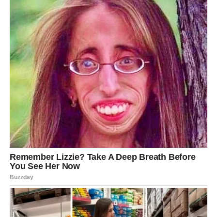
Možda ćete dobiti prijedlog koji vrijedi razmotriti.
Možda ćete dobiti inspiraciju za nešto što kasnije donosi
uspjeh.
Budite pažljivi prema svemu što vam dolazi ovih dana.
VRIJEME JE DA UŽIVATE BEZ
RAZMIŠLJANJA O PROBLEMIMA
U posljednje vrijeme mnogo ste razmišljali o obavezama i
planovima.
Ovaj vikend traži nešto drugo.