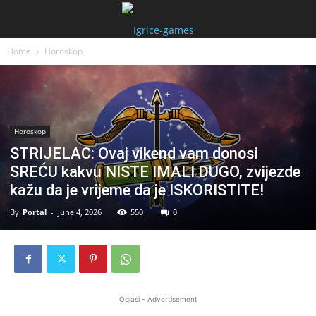
Home
Horoskop
Horoskop
STRIJELAC: Ovaj vikend vam donosi
SREĆU kakvu NISTE IMALI DUGO, zvijezde
kažu da je vrijeme da je ISKORISTITE!
By
Portal
-
June 4, 2026
550
0
Oglasi - Advertisement