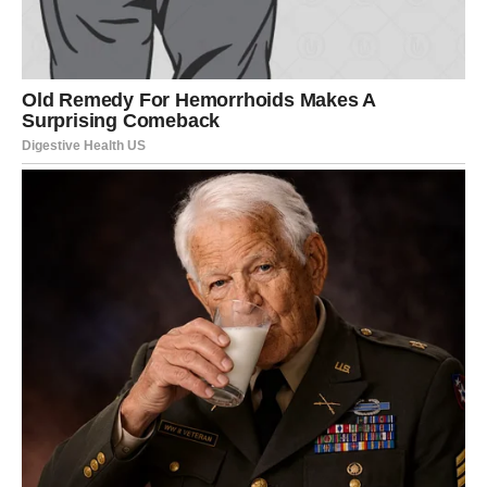
JEDNA VIJEST DONOSI
OLAKŠANJE
Zvijezde pokazuju da bi tokom vikenda mogla stići
informacija koju dugo čekate.
Možda nešto vezano za posao.
Možda za finansije.