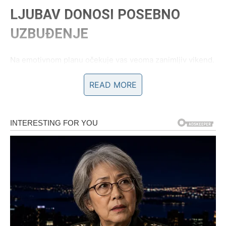
LJUBAV DONOSI POSEBNO
UZBUĐENJE
Na emotivnom planu očekuje vas veoma zanimljiv vikend.
READ MORE
Ako ste slobodni, postoji velika mogućnost novog
poznanstva koje počinje spontano, ali ostavlja snažan
utisak.
Neko bi mogao privući vašu pažnju energijom, osmijehom
i načinom razmišljanja.
Razgovori će teći lako.
Privlačnost će biti obostrana.