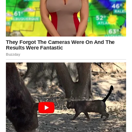
A prilike koje se pojavljuju otvaraju vrata prema nečemu
mnogo ljepšem.
Zato nemojte ostati zatvoreni u rutini.
Izađite.
Družite se.
Prihvatite nova iskustva.
Uživajte u svakom trenutku.
Jer zvijezde vam šalju veoma jasnu poruku:
Ovaj vikend ima moć da vam vrati osmijeh i donese