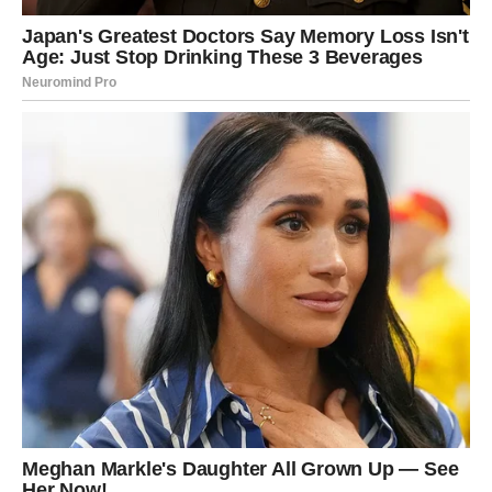
Možda za plan koji vam je važan.
Kada ta vijest stigne, osjetićete veliko olakšanje.
I shvatićete da se stvari razvijaju mnogo bolje nego što
ste mislili.
DRUŠTVENI ŽIVOT DONOSI
NAJVIŠE SREĆE
Vi ste znak koji voli slobodu, ljude i nova iskustva.
Zato nije slučajno što upravo kroz druženja dolazi najveća
radost.
Mogući su neočekivani susreti.