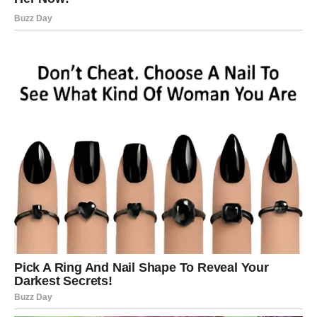
Pozivi.
Okupljanja.
I događaji koji vam popravljaju raspoloženje.
Nemojte odbijati priliku da budete među ljudima.
Zvijezde pokazuju da upravo tamo dolazi najviše
pozitivne energije.
NOVAC I NOVE IDEJE
Jedan razgovor mogao bi vam otvoriti zanimljivu
mogućnost za budućnost.
Možda ćete čuti korisnu informaciju.