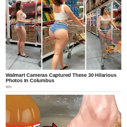
Traži da se opustite.
Da se nasmijete.
Da uživate u trenutku.
Da ne analizirate svaki detalj.
Jer upravo tada dolazi najviše radosti.
SLUŠAJTE SVOJ UNUTRAŠNJI
GLAS
Vaša intuicija biće posebno naglašena.
Ako osjetite da trebate otići na neko mjesto ili prihvatiti