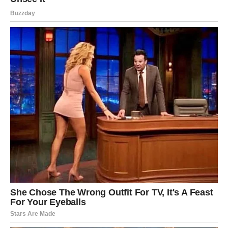
osjećaja da zajedno možete sve.
DOZVOLITE SEBI DA
VJERUJETE U ČUDA
Ponekad ste toliko zauzeti traženjem sljedećeg cilja da
zaboravite primijetiti koliko lijepih stvari već dolazi prema
vama.
Zvijezde vas sada podsjećaju da zastanete.
Pogledajte oko sebe.
Mnogo je znakova da se sreća približava.
PRED VAMA JE RAZDOBLJE