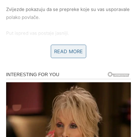
Zvijezde pokazuju da se prepreke koje su vas usporavale
polako povlače.
Put ispred vas postaje jasniji.
A vi konačno dobijate priliku da pokažete koliko možete.
READ MORE