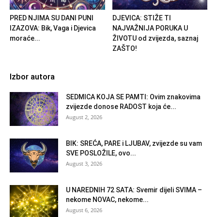
PRED NJIMA SU DANI PUNI
DJEVICA: STIŽE TI
IZAZOVA: Bik, Vaga i Djevica
NAJVAŽNIJA PORUKA U
moraće...
ŽIVOTU od zvijezda, saznaj
ZAŠTO!
Izbor autora
SEDMICA KOJA SE PAMTI: Ovim znakovima
zvijezde donose RADOST koja će...
August 2, 2026
BIK: SREĆA, PARE i LJUBAV, zvijezde su vam
SVE POSLOŽILE, ovo...
August 3, 2026
U NAREDNIH 72 SATA: Svemir dijeli SVIMA –
nekome NOVAC, nekome...
August 6, 2026