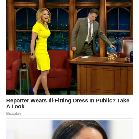
KOJE DONOSI RADOST
Strijelčevi, ova poruka nije slučajna.
Ona dolazi kao potvrda da ulazite u period tokom kojeg će
se mnoge stvari posložiti u vašu korist.
Blagoslov zvijezda dolazi kroz nove prilike, dobre ljude i
događaje koji vraćaju osmijeh na vaše lice.
Pred vama su dani kada ćete mnogo češće osjećati
zahvalnost nego brigu, mnogo češće radost nego
sumnju.
A ono što sada izgleda kao običan početak moglo bi se
pretvoriti u jedno od najsretnijih poglavlja vašeg života.