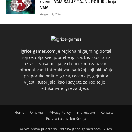
svemir VAM ŠALJE TAJNU PORUKU koja
VAM...
August 4, 2026
igrice-games.com je regionalni gejming portal
koji okuplja sve ljubitelje igrica, bez obzira na
uzrast. Naša misija je da pružimo zabavan,
informativan i interaktivan sadržaj koji uključuje
preporuke online igrica, recenzije, gejming
vijesti, tutorijale, kao i savjete za roditelje i
edukativne igre za djecu.
Home
O nama
Privacy Policy
Impressum
Kontakt
Pravila i uslovi korištenja
© Sva prava pridržana - https://igrice-games.com - 2026