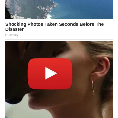
Nemojte podcjenjivati moć jednog iskrenog razgovora.
NOVAC DOLAZI KROZ HRABRE
ODLUKE
Strijelčevi često uspijevaju onda kada se usude pokušati
nešto novo.
Zvijezde pokazuju da bi naredni period mogao donijeti
finansijsku korist upravo kroz odluku koju drugi ne bi
imali hrabrosti donijeti.
Možda ćete prihvatiti izazov.
Možda pokrenuti nešto svoje.