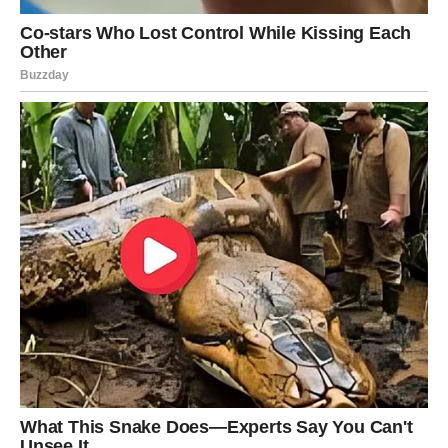
Možda se odlučiti za korak koji dugo odgađate.
I upravo tu leži vaša sreća.
LJUBAV DONOSI TOPLINU I
OSMIJEH
Ako ste slobodni, moguće je poznanstvo koje će vam
odmah probuditi interesovanje.
Privući će vas nečija energija, spontanost i način
razmišljanja.
Ako ste zauzeti, odnos sa partnerom ulazi u vedriju fazu.
Biće više zajedničkih trenutaka, više smijeha i više