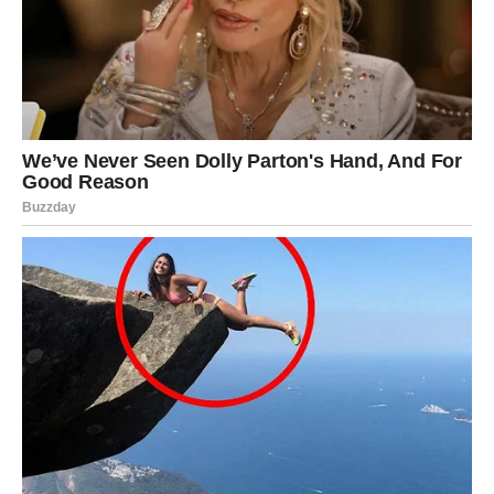
JEDNA OSOBA DONOSI
POSEBAN DAR SUDBINE
U narednom periodu važnu ulogu mogla bi imati osoba
koja nosi veoma pozitivnu energiju.
To može biti prijatelj.
Kolega.
Poznanik.
Ili neko koga tek upoznajete.
Njene riječi ili postupci mogli bi vas usmjeriti prema
nečemu što dugo tražite.