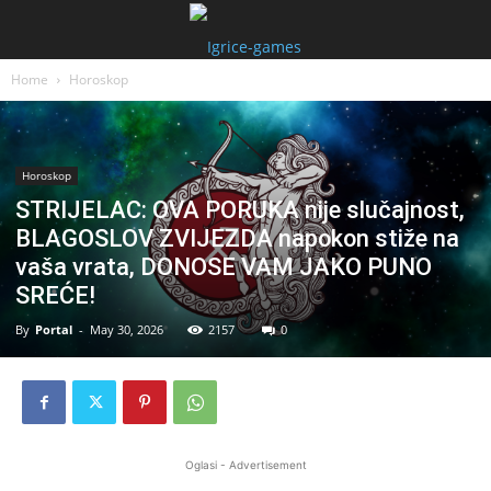
Home
Horoskop
Horoskop
STRIJELAC: OVA PORUKA nije slučajnost,
BLAGOSLOV ZVIJEZDA napokon stiže na
vaša vrata, DONOSE VAM JAKO PUNO
SREĆE!
By
Portal
-
May 30, 2026
2157
0
Oglasi - Advertisement