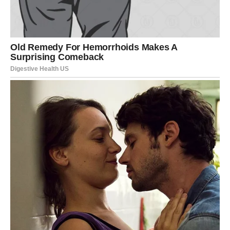
ili dobijete informaciju koja može imati veliki značaj za
vašu finansijsku budućnost.
Možda će sve početi sasvim spontano, kroz običan
razgovor ili situaciju kojoj ne pridajete mnogo pažnje.
Međutim, kasnije ćete shvatiti da je upravo taj trenutak
označio početak veoma važnih promjena.
Strijelčevi vole nova iskustva i upoznavanje ljudi, a
upravo će vam ta otvorenost sada donijeti najveću korist.
Nemojte odbijati pozive, sastanke ili prijedloge koji vam
djeluju zanimljivo.
Posao donosi napredak i