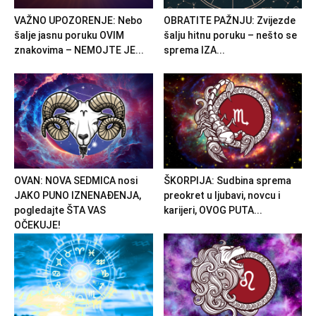
VAŽNO UPOZORENJE: Nebo
OBRATITE PAŽNJU: Zvijezde
šalje jasnu poruku OVIM
šalju hitnu poruku – nešto se
znakovima – NEMOJTE JE...
sprema IZA...
OVAN: NOVA SEDMICA nosi
ŠKORPIJA: Sudbina sprema
JAKO PUNO IZNENAĐENJA,
preokret u ljubavi, novcu i
pogledajte ŠTA VAS
karijeri, OVOG PUTA...
OČEKUJE!