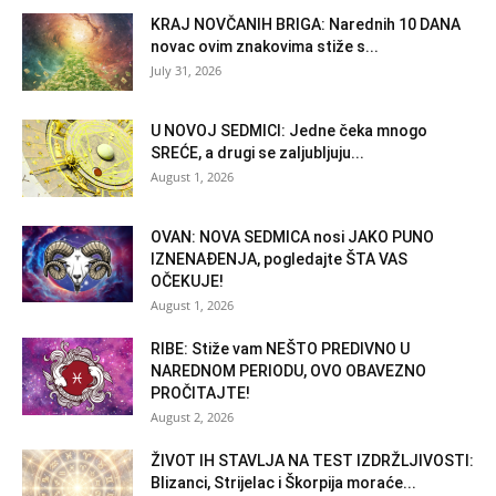
KRAJ NOVČANIH BRIGA: Narednih 10 DANA
novac ovim znakovima stiže s...
July 31, 2026
U NOVOJ SEDMICI: Jedne čeka mnogo
SREĆE, a drugi se zaljubljuju...
August 1, 2026
OVAN: NOVA SEDMICA nosi JAKO PUNO
IZNENAĐENJA, pogledajte ŠTA VAS
OČEKUJE!
August 1, 2026
RIBE: Stiže vam NEŠTO PREDIVNO U
NAREDNOM PERIODU, OVO OBAVEZNO
PROČITAJTE!
August 2, 2026
ŽIVOT IH STAVLJA NA TEST IZDRŽLJIVOSTI:
Blizanci, Strijelac i Škorpija moraće...