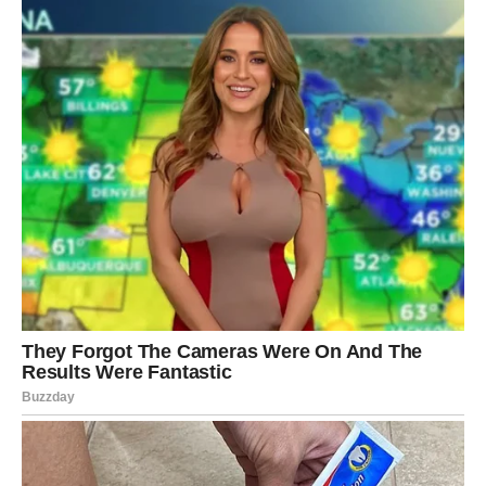
Zvijezde poručuju da je ovo
početak velikog prosperiteta
Najvažnija poruka za Strijelčeve jeste da novac koji dolazi
nije prolazna sreća. On predstavlja znak da ulazite u
period tokom kojeg će se otvarati nove mogućnosti za
napredak, zaradu i ostvarenje važnih ciljeva.
Mnoge stvari koje su vam nekada djelovale kao daleki
snovi sada će postati mnogo realnije. Pred vama su dani
tokom kojih ćete jasno vidjeti da se trud, vjera u sebe i
pozitivan pogled na život uvijek isplate.
Dragi Strijelčevi, nova sedmica donosi vam pare kakve
niste ni sanjali i prilike koje mogu promijeniti mnogo toga