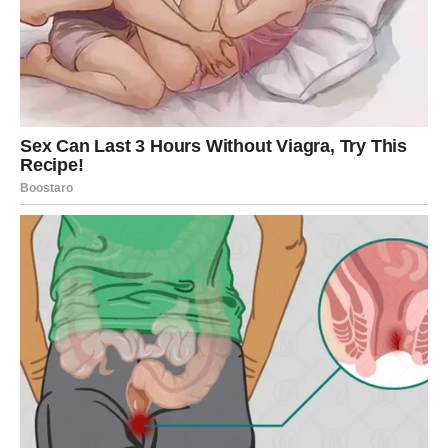
Ovo je period tokom kojeg ćete vidjeti da se optimizam
zaista isplati.
Jedan neočekivan susret donosi
veliku šansu
Nova sedmica donosi vam mogućnost da upoznate osobu