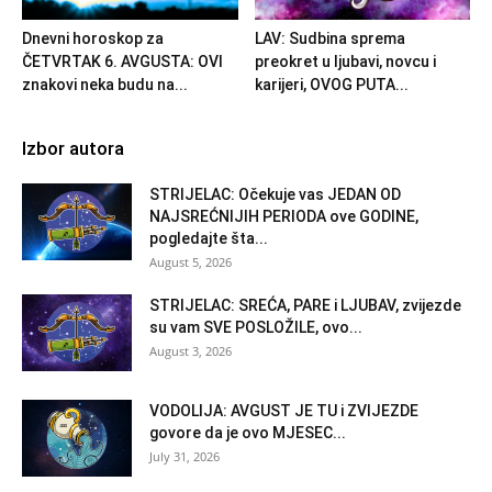
Dnevni horoskop za
LAV: Sudbina sprema
ČETVRTAK 6. AVGUSTA: OVI
preokret u ljubavi, novcu i
znakovi neka budu na...
karijeri, OVOG PUTA...
Izbor autora
STRIJELAC: Očekuje vas JEDAN OD
NAJSREĆNIJIH PERIODA ove GODINE,
pogledajte šta...
August 5, 2026
STRIJELAC: SREĆA, PARE i LJUBAV, zvijezde
su vam SVE POSLOŽILE, ovo...
August 3, 2026
VODOLIJA: AVGUST JE TU i ZVIJEZDE
govore da je ovo MJESEC...
July 31, 2026