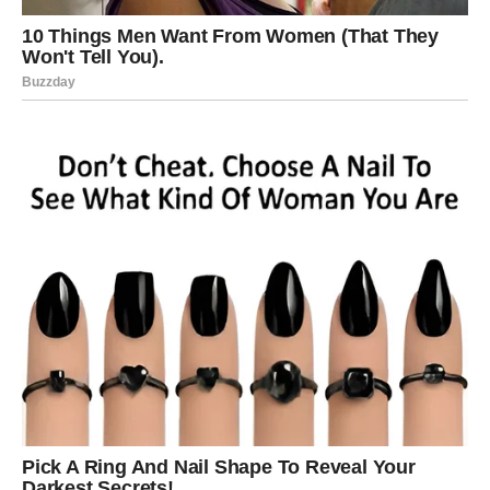
priznanje
Na profesionalnom planu očekuju vas veoma povoljni
događaji. Vaša energija, kreativnost i sposobnost da
pronađete rješenje tamo gdje drugi vide problem sada će
biti posebno cijenjeni.
Moguće je da ćete dobiti priliku da pokažete svoje
sposobnosti ili da budete uključeni u projekat koji donosi
značajnu finansijsku korist.
Ako razmišljate o promjeni posla, dodatnom angažmanu
ili pokretanju vlastite ideje, zvijezde vam šalju veoma
povoljne znakove.
Pred vama su okolnosti koje vam mogu pomoći da
ostvarite mnogo više nego što trenutno očekujete.