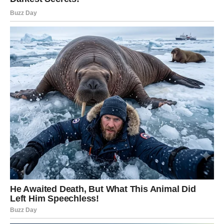
Ljubav prati finansijski uspjeh
Dok će novac biti jedna od glavnih tema sedmice, ni
emotivni život neće ostati po strani. Slobodni Strijelčevi
mogli bi upoznati osobu koja ih privlači energijom,
optimizmom i načinom razmišljanja.
Za zauzete pripadnike ovog znaka dolazi period tokom
kojeg će odnos sa partnerom biti ispunjen više
razumijevanja, podrške i zajedničkih planova.
Kada osjećate da vam život ide u dobrom pravcu, mnogo
lakše uživate u svim drugim segmentima svakodnevice.
Upravo zato će naredni dani donijeti mnogo razloga za
osmijeh.