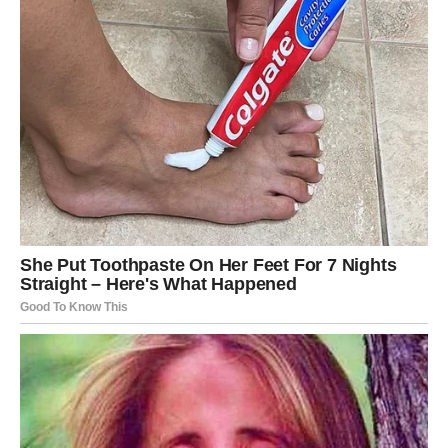
nabolje. Zvijezde pokazuju da dolazi vrijeme velikih
finansijskih pomaka, korisnih susreta i događaja koji će
vam dokazati da vas sudbina vodi prema mnogo
uspješnijem periodu. Ono što će vas posebno obradovati
jeste činjenica da ovo nije vrhunac dobrih dešavanja.
Naprotiv, sve što sada dolazi samo je početak jednog
mnogo bogatijeg, srećnijeg i uspješnijeg životnog
poglavlja.