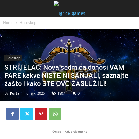
Home
Horoskop
Horoskop
STRIJELAC: Nova sedmica donosi VAM
PARE kakve NISTE NI SANJALI, saznajte
zašto i kako STE OVO ZASLUŽILI!
By
Portal
-
June 7, 2026
1907
0
Oglasi - Advertisement