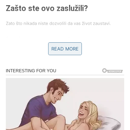
Zašto ste ovo zaslužili?
Zato što nikada niste dozvolili da vas život zaustavi.
Strijelčevi su poznati po tome što nakon svakog pada
pronađu način da ponovo ustanu. Čak i kada ste prolazili
READ MORE
kroz teške trenutke, niste izgubili vjeru da vas čekaju
bolji dani.
Mnogi ljudi vide vaš osmijeh i vedrinu, ali ne vide koliko
ste puta morali da krenete iz početka i koliko ste energije
ulagali da biste stigli tamo gdje ste danas.
Sudbina sada pokazuje da nijedan vaš korak nije bio
uzaludan. Sve ono što ste radili polako dolazi na naplatu u
pozitivnom smislu.