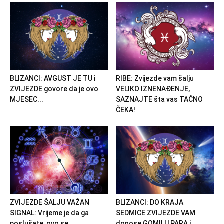
BLIZANCI: AVGUST JE TU i
RIBE: Zvijezde vam šalju
ZVIJEZDE govore da je ovo
VELIKO IZNENAĐENJE,
MJESEC...
SAZNAJTE šta vas TAČNO
ČEKA!
ZVIJEZDE ŠALJU VAŽAN
BLIZANCI: DO KRAJA
SIGNAL: Vrijeme je da ga
SEDMICE ZVIJEZDE VAM
poslušate, ovo se...
donose GOMILU PARA i