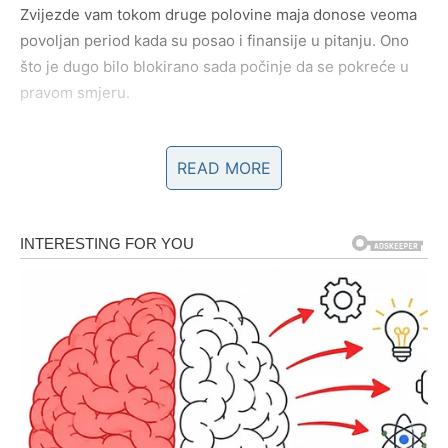
Zvijezde vam tokom druge polovine maja donose veoma
povoljan period kada su posao i finansije u pitanju. Ono
što je dugo bilo blokirano sada počinje da se pokreće u
pravom smjeru.
Mnogi Strijelčevi će dobiti priliku za dodatnu zaradu, novi
READ MORE
posao ili poslovnu saradnju koja bi mogla imati veliki
uticaj na njihovu budućnost. Neke stvari koje su vam
ranije djelovale daleko sada postaju mnogo bliže nego
što mislite.
Posebno će sreće imati oni Strijelčevi koji su već duže
vrijeme razmišljali o velikim promjenama i novim
planovima.