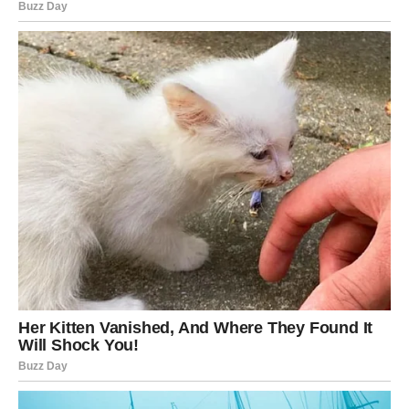
Ovo je period koji biste trebali
iskoristiti maksimalno
Zvijezde vam poručuju da ne sumnjate u sebe i da ne
dozvolite prošlosti da vas zaustavi. Pred vama su dani
puni važnih odluka, lijepih trenutaka i prilika koje bi mogle
potpuno promijeniti vaš život.
Druga polovina maja za vas neće biti običan period. Ovo
je vrijeme tokom kojeg biste mogli ostvariti ono o čemu
ste dugo maštali i konačno osjetiti koliko život može biti
lijep kada sreća odluči stati na vašu stranu.