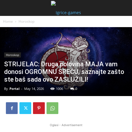
Home
Horoskop
Horoskop
STRIJELAC: Druga polovina MAJA vam
donosi OGROMNU SREĆU, saznajte zašto
ste baš sada ovo ZASLUŽILI!
By
Portal
-
May 14, 2026
1006
0
Oglasi - Advertisement