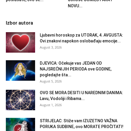
NOVU...
Izbor autora
Ljubavni horoskop za UTORAK, 4. AVGUSTA:
Ovi znakovi napokon oslobađaju emocije...
August 3, 2026
DJEVICA: Očekuje vas JEDAN OD
NAJSREĆNIJIH PERIODA ove GODINE,
pogledajte šta...
August 5, 2026
OVO SE MORA DESITI U NAREDNIM DANIMA:
Lavu, Vodoliji i Ribama...
August 1, 2026
STRIJELAC: Stiže vam IZUZETNO VAŽNA
PORUKA SUDBINE, ovo MORATE PROČITATI!