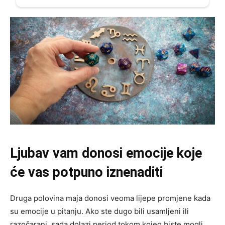
Ljubav vam donosi emocije koje
će vas potpuno iznenaditi
Druga polovina maja donosi veoma lijepe promjene kada
su emocije u pitanju. Ako ste dugo bili usamljeni ili
razočarani, sada dolazi period tokom kojeg biste mogli