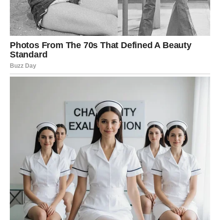
ćete mnogo lakše ostvariti ono što želite.
Zvijezde vam poručuju da ne ignorišete razgovore i nova
poznanstva jer upravo preko jedne neočekivane situacije
može doći velika sreća.
Počinjete mnogo više vjerovati
sebi
Najveća promjena koja vam dolazi nije samo u novcu ili
ljubavi, već i u vama samima. Tokom druge polovine maja
počećete mnogo više vjerovati sebi i svojim
sposobnostima.
Strahovi, nesigurnosti i razočaranja koja su vas pratila
polako ostaju iza vas. Konačno ćete osjetiti da imate