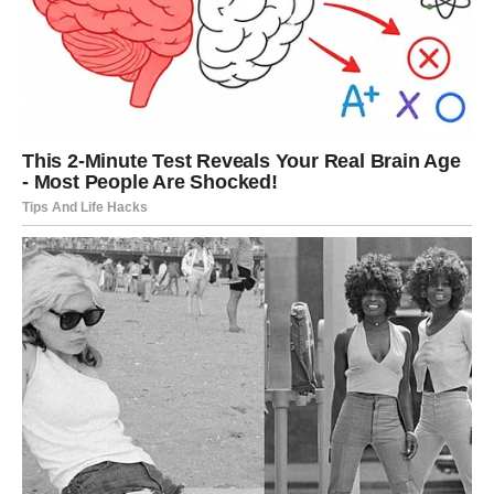
Jedna osoba mogla bi igrati veliku
ulogu u vašem životu
Veoma je moguće da će tokom druge polovine maja jedna
osoba imati veliki uticaj na događaje koji dolaze. To može
biti prijatelj, kolega ili neko koga ste skoro upoznali.
Ova osoba mogla bi vam pomoći važnim savjetom,
informacijom ili poslovnom prilikom zahvaljujući kojoj