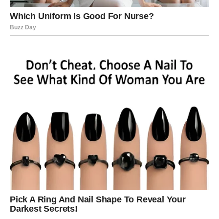
snagu da ostvarite ono što želite i da vas ništa više ne
može zaustaviti.
Zvijezde vam donose novu energiju, motivaciju i osjećaj
da ulazite u mnogo ljepšu životnu fazu.
Sreća vam dolazi onda kada ste
skoro izgubili vjeru
Mnogi Strijelčevi će tokom druge polovine maja ostati
iznenađeni koliko brzo bi se stvari mogle promijeniti
nabolje. Ono što vam dolazi moglo bi vam vratiti vjeru u
sreću i pokazati da ništa kroz šta ste prolazili nije bilo
uzalud.
Sudbina vam sada vraća osmijeh, mir i prilike koje ste
dugo čekali.