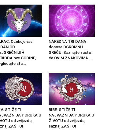
RAC: Očekuje vas
NAREDNA TRI DANA
EDAN OD
donose OGROMNU
AJSREĆNIJIH
SREĆU: Saznajte zašto
RIODA ove GODINE,
će OVIM ZNAKOVIMA...
gledajte šta...
V: STIŽE TI
RIBE: STIŽE TI
AJVAŽNIJA PORUKA U
NAJVAŽNIJA PORUKA U
VOTU od zvijezda,
ŽIVOTU od zvijezda,
znaj ZAŠTO!
saznaj ZAŠTO!