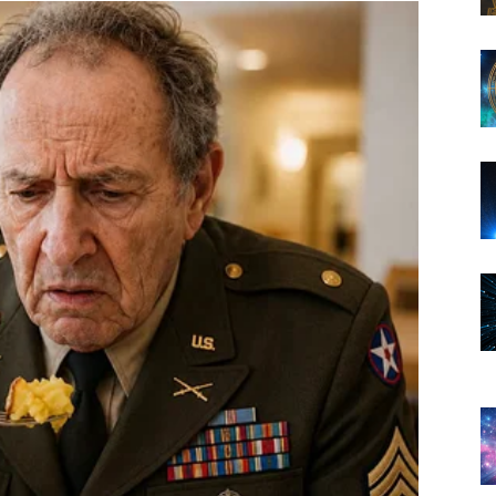
om kojeg ćete mnogo manje brinuti o novcu.