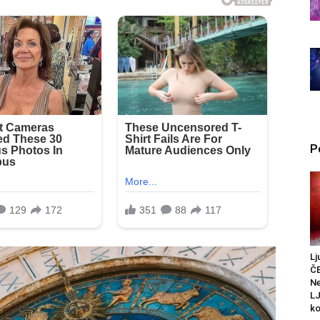
P
Lj
Č
Ne
L
ko