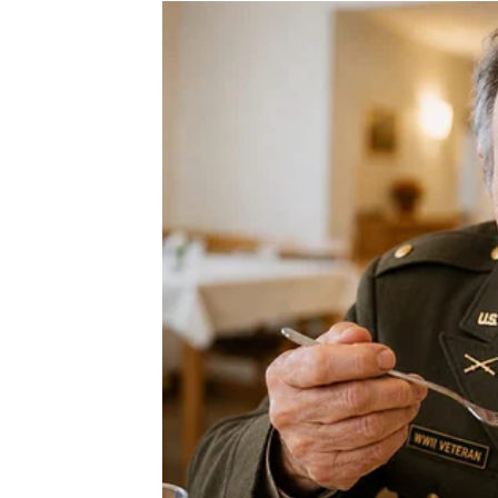
mogli biste napraviti veliki korak naprijed.
Zvijezde pokazuju da vam dolazi period tok