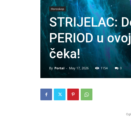
Horoskop
STRIJELAC: D
PERIOD u ovoj
čeka!
By
Portal
-
May 17, 2026
1154
0
Ogl