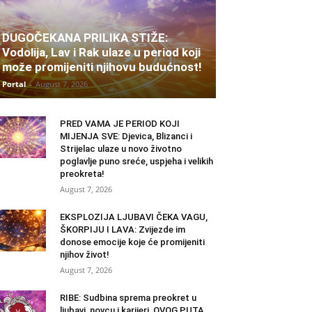
DUGOČEKANA PRILIKA STIŽE:
Vodolija, Lav i Rak ulaze u period koji
može promijeniti njihovu budućnost!
Portal
-
August 7, 2026
PRED VAMA JE PERIOD KOJI
MIJENJA SVE: Djevica, Blizanci i
Strijelac ulaze u novo životno
poglavlje puno sreće, uspjeha i velikih
preokreta!
August 7, 2026
EKSPLOZIJA LJUBAVI ČEKA VAGU,
ŠKORPIJU I LAVA: Zvijezde im
donose emocije koje će promijeniti
njihov život!
August 7, 2026
RIBE: Sudbina sprema preokret u
ljubavi, novcu i karijeri, OVOG PUTA