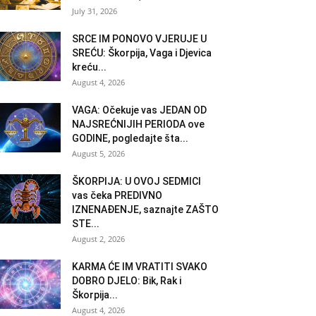
July 31, 2026
SRCE IM PONOVO VJERUJE U
SREĆU: Škorpija, Vaga i Djevica
kreću...
August 4, 2026
VAGA: Očekuje vas JEDAN OD
NAJSREĆNIJIH PERIODA ove
GODINE, pogledajte šta...
August 5, 2026
ŠKORPIJA: U OVOJ SEDMICI
vas čeka PREDIVNO
IZNENAĐENJE, saznajte ZAŠTO
STE...
August 2, 2026
KARMA ĆE IM VRATITI SVAKO
DOBRO DJELO: Bik, Rak i
Škorpija...
August 4, 2026