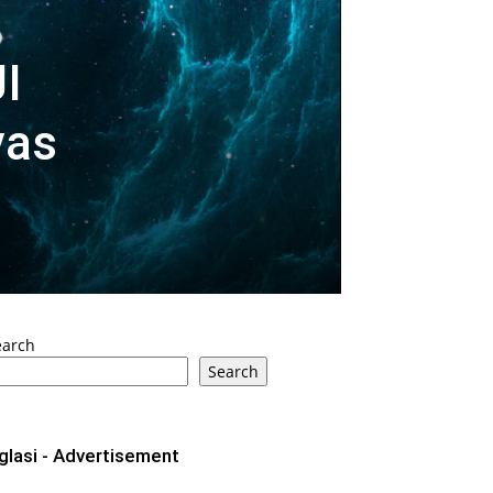
I
vas
earch
Search
glasi - Advertisement