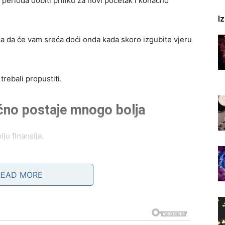
perioda dobiti priliku za novi početak i konačno
I
ca da će vam sreća doći onda kada skoro izgubite vjeru
trebali propustiti.
ačno postaje mnogo bolja
ju finansija.
me koji ih dugo opterećuju. Pred vama su dani tokom
READ MORE
u, dodatni izvor zarade ili priliku za posao koji će vam
e nego što očekujete i upravo zahvaljujući toj osobi