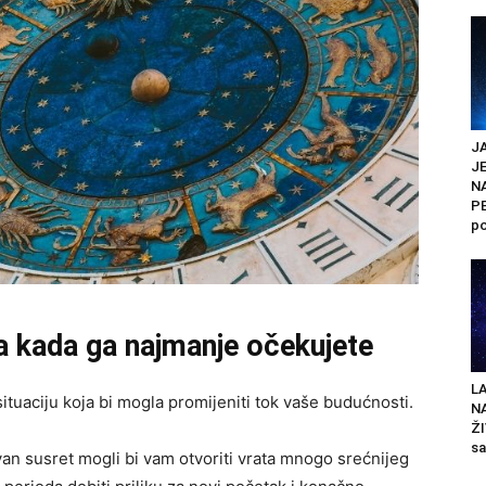
JA
J
N
PE
po
da kada ga najmanje očekujete
LA
ituaciju koja bi mogla promijeniti tok vaše budućnosti.
N
ŽI
sa
van susret mogli bi vam otvoriti vrata mnogo srećnijeg