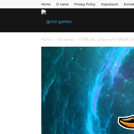
Home
O nama
Privacy Policy
Impressum
Konta
Games
Home
Horoskop
STRIJELAC: Dolazi vam NAJSREĆNIJ
Portal