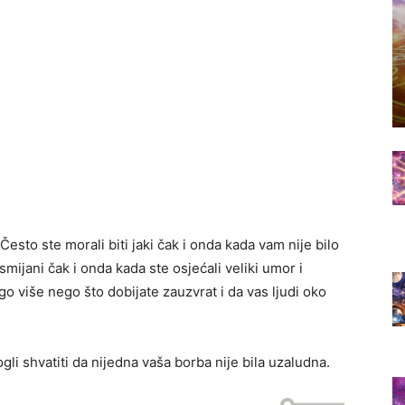
esto ste morali biti jaki čak i onda kada vam nije bilo
asmijani čak i onda kada ste osjećali veliki umor i
go više nego što dobijate zauzvrat i da vas ljudi oko
li shvatiti da nijedna vaša borba nije bila uzaludna.