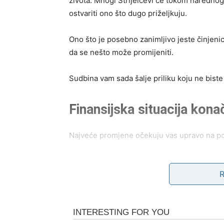
života. Mnogi Strijelčevi će tokom narednog 
ostvariti ono što dugo priželjkuju.
Ono što je posebno zanimljivo jeste činjeni
da se nešto može promijeniti.
Sudbina vam sada šalje priliku koju ne biste 
Finansijska situacija kon
Najveće promjene očekuju vas upravo na pol
Mnogi Strijelčevi će uspjeti riješiti proble
kojih biste mogli dobiti novu poslovnu ponud
donijeti mnogo više sigurnosti i stabilnosti.
Moguće je da će vam jedna osoba pomoći viš