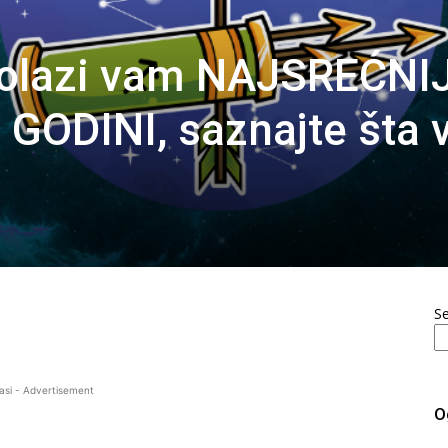
olazi vam NAJSREĆNIJ
 GODINI, saznajte šta 
S
asi - Advertisement
O