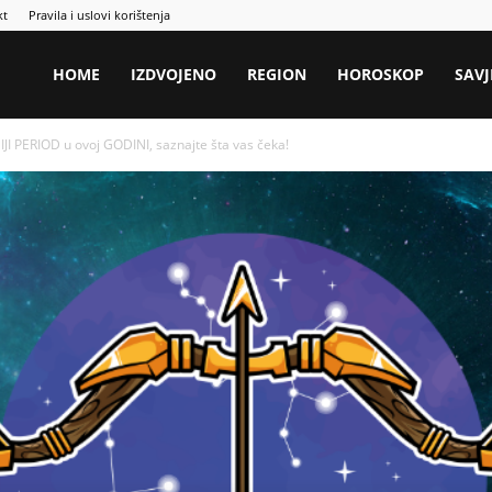
kt
Pravila i uslovi korištenja
HOME
IZDVOJENO
REGION
HOROSKOP
SAVJ
I PERIOD u ovoj GODINI, saznajte šta vas čeka!