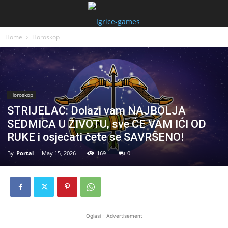
Home
Horoskop
Horoskop
STRIJELAC: Dolazi vam NAJBOLJA
SEDMICA U ŽIVOTU, sve ĆE VAM IĆI OD
RUKE i osjećati čete se SAVRŠENO!
By
Portal
-
May 15, 2026
169
0
Oglasi - Advertisement