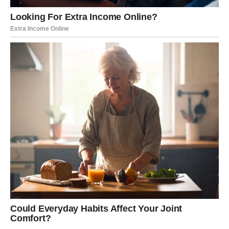
nabolje.
Ono što vam dolazi moglo bi vam vratiti vjeru u sreću i
pokazati da ništa kroz šta ste prolazili nije bilo uzalud.
Sudbina vam sada donosi dane tokom kojih ćete se
osjećati spokojno, zadovoljno i ispunjeno.
Ovo je sedmica koju ćete dugo
pamtiti
Zvijezde vam poručuju da ne sumnjate u sebe i da
maksimalno iskoristite period koji dolazi.
Pred vama su dani puni sreće, pozitivnih iznenađenja i
trenutaka koji bi mogli potpuno promijeniti vaš život.