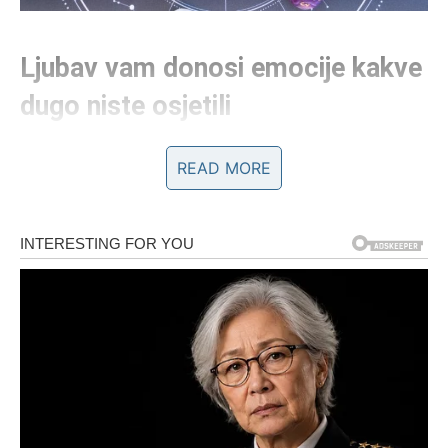
Ljubav vam donosi emocije kakve
dugo niste osjetili
Na polju emocija očekuju vas veoma lijepi trenuci.
READ MORE
Ako ste dugo bili razočarani ili usamljeni, sada dolazi
period tokom kojeg biste mogli upoznati osobu koja će
vam potpuno promijeniti pogled na ljubav.
Jedna poruka, susret ili razgovor mogli bi vam donijeti
osmijeh kakav dugo niste imali.
Strijelčevi koji su u vezi konačno će osjetiti više pažnje,
nježnosti i razumijevanja od partnera. Problemi koji su
vas ranije opterećivali polako ostaju iza vas.