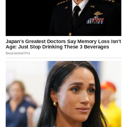
Osjećaćete se jače i srećnije nego
ikada prije
Najveća promjena koja vam dolazi jeste ona unutrašnja.
Tokom naredne sedmice osjećaćete mnogo više
energije, motivacije i samopouzdanja.
Konačno ćete imati osjećaj da možete ostvariti sve što
poželite.
Strahovi, nesigurnosti i negativne misli polako nestaju, a
vi počinjete vjerovati sebi više nego ikada prije.
Jedna osoba mogla bi vam