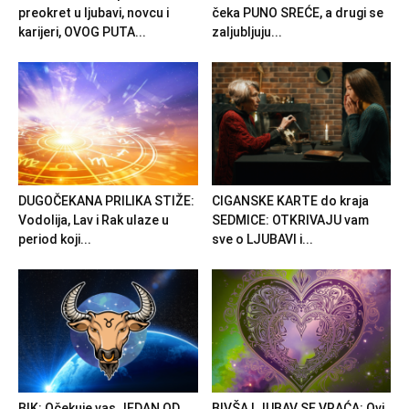
preokret u ljubavi, novcu i
čeka PUNO SREĆE, a drugi se
karijeri, OVOG PUTA...
zaljubljuju...
DUGOČEKANA PRILIKA STIŽE:
CIGANSKE KARTE do kraja
Vodolija, Lav i Rak ulaze u
SEDMICE: OTKRIVAJU vam
period koji...
sve o LJUBAVI i...
BIK: Očekuje vas JEDAN OD
BIVŠA LJUBAV SE VRAĆA: Ovi