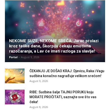
NEKOME SUZE, NEKOME SREĆA: Jarac prolazi
kroz teške dane, Škorpiju čekaju emotivna
razočaranja, a Lav će imati razloga za slavlje!
Portal
-
August 9, 2026
ČEKANJU JE DOŠAO KRAJ: Djevicu, Raka i Vagu
sudbina konačno nagrađuje velikom srećom!
August 9, 2026
RIBE: Sudbina šalje TAJNU PORUKU koju
MORATE PROČITATI, saznajte sve što vas
čeka!
August 8, 2026