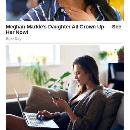
uljepšati dane
Veoma je moguće da će tokom naredne sedmice jedna
osoba imati poseban uticaj na vaše raspoloženje i sreću.
To može biti neko ko vam već dugo nedostaje ili osoba
koja tek ulazi u vaš život. Ovaj odnos mogao bi vam
donijeti mnogo emocija, podrške i lijepih trenutaka.
Zvijezde vam poručuju da otvorite srce i dozvolite sebi da
ponovo budete srećni.
Sudbina vam konačno vraća
osmijeh
Mnogi Strijelčevi će tokom naredne sedmice ostati
iznenađeni koliko brzo bi se stvari mogle promijeniti