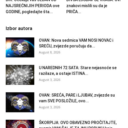
NAJSREĆNIJIH PERIODA ove
znakovi mislili su da je
GODINE, pogledajte šta...
PRIČA...
Izbor autora
OVAN: Nova sedmica VAM NOSI NOVAC i
SREĆU, zvijezde poručuju da...
August 8, 2026
U NAREDNIH 72 SATA: Stare nejasnoće se
razilaze, a ostaje ISTINA...
August 3, 2026
OVAN: SREĆA, PARE i LJUBAV, zvijezde su
vam SVE POSLOŽILE, ovo...
August 3, 2026
ŠKORPIJA: OVO OBAVEZNO PROČITAJTE,