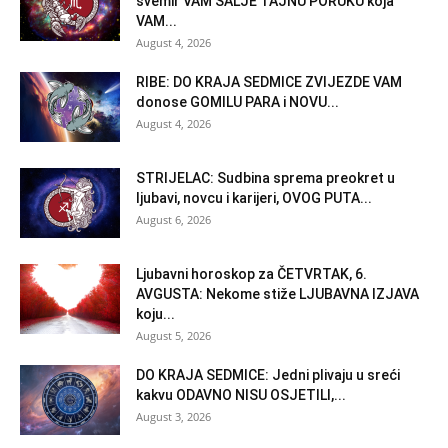
svemir VAM ŠALJE TAJNU PORUKU koja
VAM...
August 4, 2026
RIBE: DO KRAJA SEDMICE ZVIJEZDE VAM
donose GOMILU PARA i NOVU...
August 4, 2026
STRIJELAC: Sudbina sprema preokret u
ljubavi, novcu i karijeri, OVOG PUTA...
August 6, 2026
Ljubavni horoskop za ČETVRTAK, 6.
AVGUSTA: Nekome stiže LJUBAVNA IZJAVA
koju...
August 5, 2026
DO KRAJA SEDMICE: Jedni plivaju u sreći
kakvu ODAVNO NISU OSJETILI,...
August 3, 2026