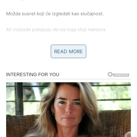
Možda susret koji će izgledati kao slučajnost.
Ali zvijezde pokazuju da iza toga stoji namjera.
Ta osoba želi da vas vidi.
READ MORE
Da razgovara sa vama.
Da sazna postoji li još uvijek nešto između vas.
I upravo to bi moglo pokrenuti lavinu emocija koje ste
pokušavali ostaviti iza sebe.