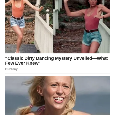
Možda pravi razlog prekida.
Možda emocije koje su bile skrivene.
Možda istinu koja mijenja cijelu priču.
Kada se to dogodi, mnoge stvari će postati jasnije nego
ikada prije.
NAJVAŽNIJA PORUKA
ZVIJEZDA
Strijelčevi, bivša ljubav zaista sprema nešto što ne
očekujete.
Ali zvijezde vas upozoravaju da ne donosite odluke samo