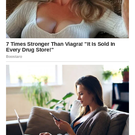
ZAŠTO SE VRAĆA BAŠ SADA?
Vrijeme je donijelo nova saznanja.
Ono što je nekada izgledalo kao obična veza sada djeluje
mnogo vrijednije.
Ta osoba je prošla kroz iskustva koja su joj pokazala
koliko ste bili posebni.