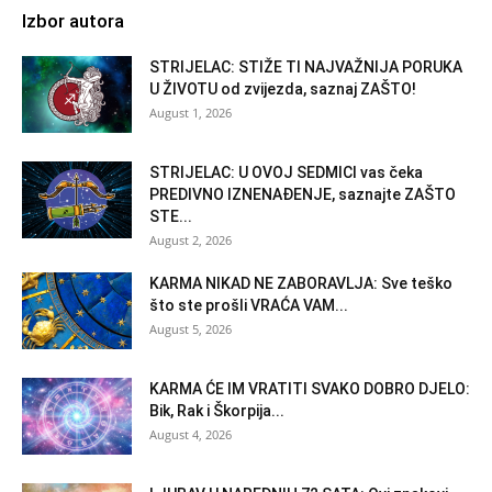
Izbor autora
STRIJELAC: STIŽE TI NAJVAŽNIJA PORUKA
U ŽIVOTU od zvijezda, saznaj ZAŠTO!
August 1, 2026
STRIJELAC: U OVOJ SEDMICI vas čeka
PREDIVNO IZNENAĐENJE, saznajte ZAŠTO
STE...
August 2, 2026
KARMA NIKAD NE ZABORAVLJA: Sve teško
što ste prošli VRAĆA VAM...
August 5, 2026
KARMA ĆE IM VRATITI SVAKO DOBRO DJELO:
Bik, Rak i Škorpija...
August 4, 2026