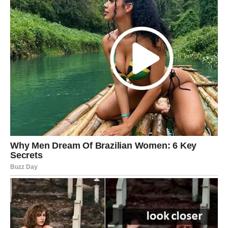
dozvoliti da vas prošlost udalji od svega što ste izgradili.
Ponekad se bivše ljubavi vraćaju samo da biste konačno
dobili odgovore koje ste tražili.
Da biste zatvorili jedno poglavlje.
I nastavili dalje bez ikakvih sumnji.
To je također važan dio sudbine.
JEDNA ISTINA ĆE PROMIJENITI
VAŠ POGLED NA PROŠLOST
Vrlo uskoro mogli biste saznati nešto što ranije niste
znali.