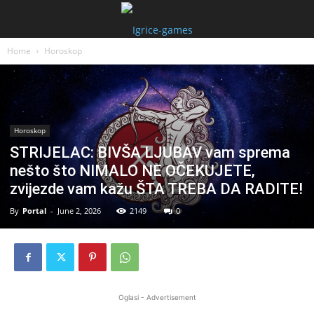
Home
Horoskop
Horoskop
STRIJELAC: BIVŠA LJUBAV vam sprema
nešto što NIMALO NE OČEKUJETE,
zvijezde vam kažu ŠTA TREBA DA RADITE!
By
Portal
-
June 2, 2026
2149
0
Oglasi - Advertisement