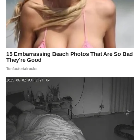
na osnovu emocija iz prošlosti.
Gledajte sadašnjost.
Procijenite promjene.
Posmatrajte djela.
Jer ono što dolazi može biti prilika za ljubav koja je
naučila svoje lekcije i postala zrelija.
Ali može biti i posljednji susret koji vam pomaže da
konačno zatvorite vrata prošlosti i otvorite put prema
sreći koja vas tek čeka.
Sudbina vam uskoro donosi odgovore.