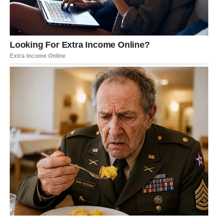
Shvatila je da nisu svi ljudi isti.
Da nije lako pronaći nekoga ko donosi iskrenost, energiju
i slobodu koju ste vi donosili.
Zato sada osjeća potrebu da se vrati.
Ali razlog povratka nije uvijek dovoljan razlog za novi
početak.
ŠTA TREBA DA RADITE?
Zvijezde vam savjetuju da ostanete smireni.
Strijelčevi vole iskrenost i ne vole komplikacije.
Zato nemojte prihvatiti ništa što nije potpuno jasno.