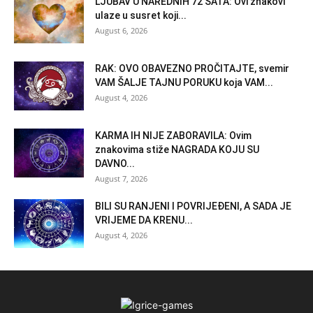
LJUBAV U NAREDNIH 72 SATA: Ovi znakovi
ulaze u susret koji...
August 6, 2026
RAK: OVO OBAVEZNO PROČITAJTE, svemir
VAM ŠALJE TAJNU PORUKU koja VAM...
August 4, 2026
KARMA IH NIJE ZABORAVILA: Ovim
znakovima stiže NAGRADA KOJU SU
DAVNO...
August 7, 2026
BILI SU RANJENI I POVRIJEĐENI, A SADA JE
VRIJEME DA KRENU...
August 4, 2026