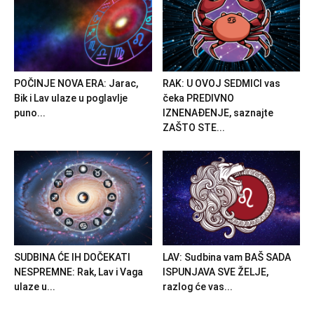
POČINJE NOVA ERA: Jarac,
RAK: U OVOJ SEDMICI vas
Bik i Lav ulaze u poglavlje
čeka PREDIVNO
puno...
IZNENAĐENJE, saznajte
ZAŠTO STE...
SUDBINA ĆE IH DOČEKATI
LAV: Sudbina vam BAŠ SADA
NESPREMNE: Rak, Lav i Vaga
ISPUNJAVA SVE ŽELJE,
ulaze u...
razlog će vas...