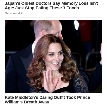
Postavljajte pitanja.
Tražite odgovore.
Nemojte dopustiti da vas samo uspomene uvjere da je
sve drugačije.
Prava promjena mora biti vidljiva kroz djela.
Ne kroz obećanja.
AKO JOŠ UVIJEK POSTOJE
EMOCIJE
Za mnoge Strijelčeve ovaj povratak mogao bi probuditi
osjećanja koja nikada nisu potpuno nestala.