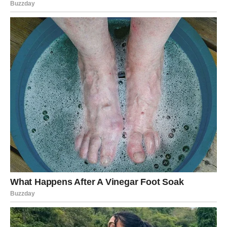
Mogući su dugi razgovori.
Priznanja.
Izvinjenja.
I pokušaj da se obnovi ono što je nekada bilo izgubljeno.
Zvijezde pokazuju da postoji mogućnost novog početka,
ali samo ako obje strane budu spremne graditi odnos na
potpuno drugačijim temeljima.
AKO STE VEĆ KRENULI DALJE
Ako ste danas sretniji nego što ste bili tada, nemojte