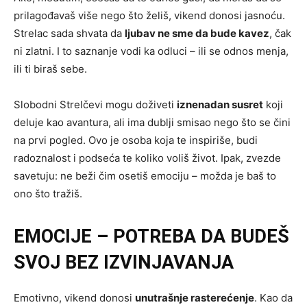
prilagođavaš više nego što želiš, vikend donosi jasnoću.
Strelac sada shvata da
ljubav ne sme da bude kavez
, čak
ni zlatni. I to saznanje vodi ka odluci – ili se odnos menja,
ili ti biraš sebe.
Slobodni Strelčevi mogu doživeti
iznenadan susret
koji
deluje kao avantura, ali ima dublji smisao nego što se čini
na prvi pogled. Ovo je osoba koja te inspiriše, budi
radoznalost i podseća te koliko voliš život. Ipak, zvezde
savetuju: ne beži čim osetiš emociju – možda je baš to
ono što tražiš.
EMOCIJE – POTREBA DA BUDEŠ
SVOJ BEZ IZVINJAVANJA
Emotivno, vikend donosi
unutrašnje rasterećenje
. Kao da