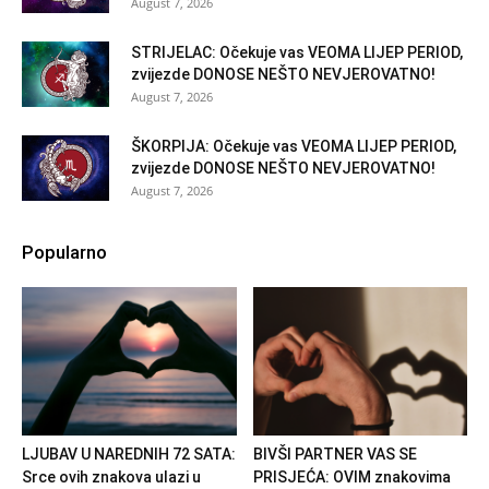
August 7, 2026
STRIJELAC: Očekuje vas VEOMA LIJEP PERIOD,
zvijezde DONOSE NEŠTO NEVJEROVATNO!
August 7, 2026
ŠKORPIJA: Očekuje vas VEOMA LIJEP PERIOD,
zvijezde DONOSE NEŠTO NEVJEROVATNO!
August 7, 2026
Popularno
LJUBAV U NAREDNIH 72 SATA:
BIVŠI PARTNER VAS SE
Srce ovih znakova ulazi u
PRISJEĆA: OVIM znakovima