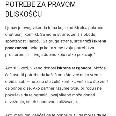
POTREBE ZA PRAVOM
BLISKOŠĆU
Ljubav je ovog vikenda tema koja kod Strelca pokreće
unutrašnji konflikt. Sa jedne strane, želiš slobodu,
spontanost i lakoću. Sa druge strane, srce traži
iskrenu
povezanost
, nekoga ko razume tvoju potrebu za
prostorom, ali i tvoju dubinu koju retko pokazuješ.
Ako si u vezi, vikend donosi
iskrene razgovore
. Možda
ćeš osetiti potrebu da kažeš ono što već neko vreme
držiš u sebi – ne zato što želiš konflikt, već zato što želiš
da odnos diše. Ako partner razume tvoju prirodu i ne
pokušava da te ograniči, ovaj vikend može doneti
osveženje, smeh i ponovno zbližavanje.
Ako, međutim, osećaš da te odnos guši, da moraš da se