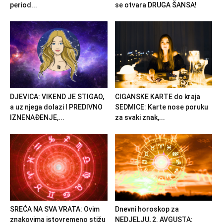
period...
se otvara DRUGA ŠANSA!
DJEVICA: VIKEND JE STIGAO,
CIGANSKE KARTE do kraja
a uz njega dolazi I PREDIVNO
SEDMICE: Karte nose poruku
IZNENAĐENJE,...
za svaki znak,...
SREĆA NA SVA VRATA: Ovim
Dnevni horoskop za
znakovima istovremeno stižu
NEDJELJU, 2. AVGUSTA: