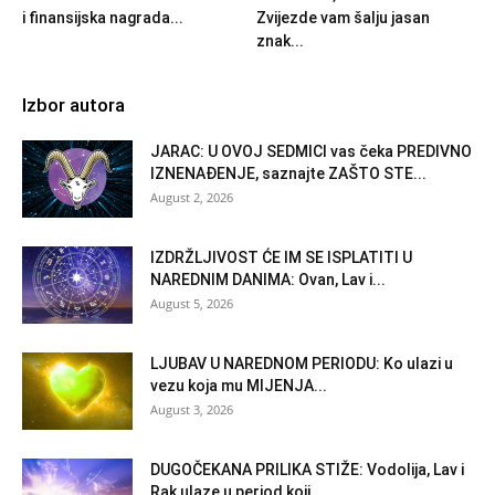
i finansijska nagrada...
Zvijezde vam šalju jasan
znak...
Izbor autora
JARAC: U OVOJ SEDMICI vas čeka PREDIVNO
IZNENAĐENJE, saznajte ZAŠTO STE...
August 2, 2026
IZDRŽLJIVOST ĆE IM SE ISPLATITI U
NAREDNIM DANIMA: Ovan, Lav i...
August 5, 2026
LJUBAV U NAREDNOM PERIODU: Ko ulazi u
vezu koja mu MIJENJA...
August 3, 2026
DUGOČEKANA PRILIKA STIŽE: Vodolija, Lav i
Rak ulaze u period koji...