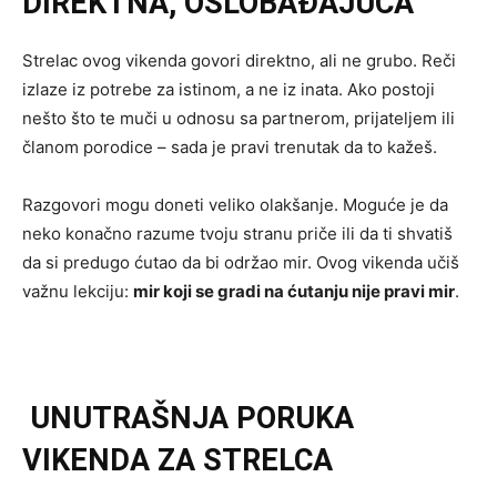
DIREKTNA, OSLOBAĐAJUĆA
Strelac ovog vikenda govori direktno, ali ne grubo. Reči
izlaze iz potrebe za istinom, a ne iz inata. Ako postoji
nešto što te muči u odnosu sa partnerom, prijateljem ili
članom porodice – sada je pravi trenutak da to kažeš.
Razgovori mogu doneti veliko olakšanje. Moguće je da
neko konačno razume tvoju stranu priče ili da ti shvatiš
da si predugo ćutao da bi održao mir. Ovog vikenda učiš
važnu lekciju:
mir koji se gradi na ćutanju nije pravi mir
.
UNUTRAŠNJA PORUKA
VIKENDA ZA STRELCA