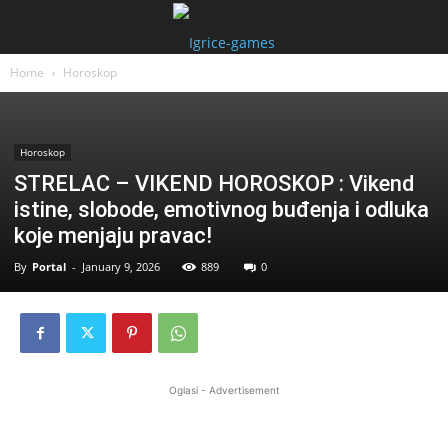
Home
Horoskop
Horoskop
STRELAC – VIKEND HOROSKOP : Vikend
istine, slobode, emotivnog buđenja i odluka
koje menjaju pravac!
By
Portal
-
January 9, 2026
889
0
Oglasi - Advertisement