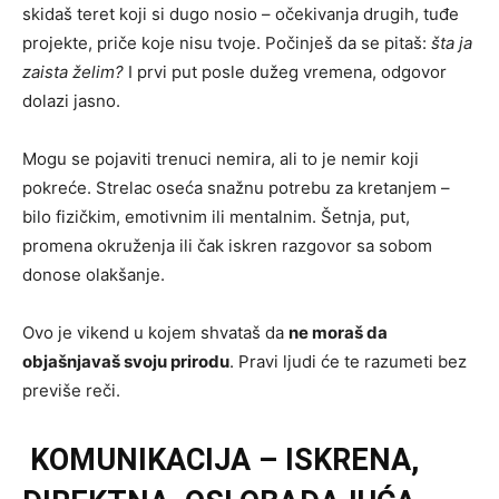
skidaš teret koji si dugo nosio – očekivanja drugih, tuđe
projekte, priče koje nisu tvoje. Počinješ da se pitaš:
šta ja
zaista želim?
I prvi put posle dužeg vremena, odgovor
dolazi jasno.
Mogu se pojaviti trenuci nemira, ali to je nemir koji
pokreće. Strelac oseća snažnu potrebu za kretanjem –
bilo fizičkim, emotivnim ili mentalnim. Šetnja, put,
promena okruženja ili čak iskren razgovor sa sobom
donose olakšanje.
Ovo je vikend u kojem shvataš da
ne moraš da
objašnjavaš svoju prirodu
. Pravi ljudi će te razumeti bez
previše reči.
KOMUNIKACIJA – ISKRENA,