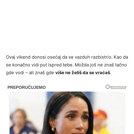
Ovaj vikend donosi osećaj da se vazduh razbistrio. Kao da
se konačno vidi put ispred tebe. Možda još ne znaš tačno
gde vodi – ali znaš gde
više ne želiš da se vraćaš
.