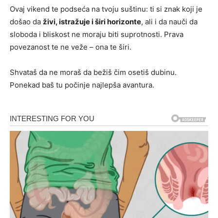
Ovaj vikend te podseća na tvoju suštinu: ti si znak koji je
došao da
živi, istražuje i širi horizonte
, ali i da nauči da
sloboda i bliskost ne moraju biti suprotnosti. Prava
povezanost te ne veže – ona te širi.
Shvataš da ne moraš da bežiš čim osetiš dubinu.
Ponekad baš tu počinje najlepša avantura.