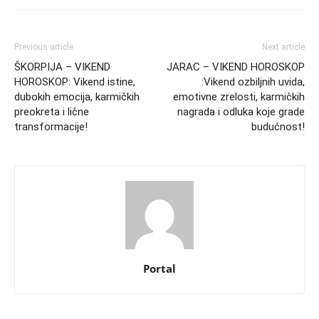
Previous article
Next article
ŠKORPIJA – VIKEND
JARAC – VIKEND HOROSKOP
HOROSKOP: Vikend istine,
:Vikend ozbiljnih uvida,
dubokih emocija, karmičkih
emotivne zrelosti, karmičkih
preokreta i lične
nagrada i odluka koje grade
transformacije!
budućnost!
Portal