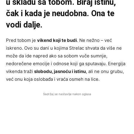
u skladu sa tobom. Biraj istinu,
čak i kada je neudobna. Ona te
vodi dalje.
Pred tobom je
vikend koji te budi
. Ne nežno – već
iskreno. Ovo su dani u kojima Strelac shvata da više ne
može da ide napred ako sa sobom vuče sumnje,
nedorečene emocije i odnose koji ga sputavaju. Energija
vikenda traži
slobodu, jasnoću i istinu
, ali ne onu grubu,
već onu koja oslobađa i vraća osmeh na lice.
Sadržaj se nastavlja nakon oglasa