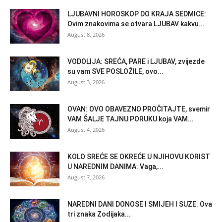
LJUBAVNI HOROSKOP DO KRAJA SEDMICE:
Ovim znakovima se otvara LJUBAV kakvu...
August 8, 2026
VODOLIJA: SREĆA, PARE i LJUBAV, zvijezde
su vam SVE POSLOŽILE, ovo...
August 3, 2026
OVAN: OVO OBAVEZNO PROČITAJTE, svemir
VAM ŠALJE TAJNU PORUKU koja VAM...
August 4, 2026
KOLO SREĆE SE OKREĆE U NJIHOVU KORIST
U NAREDNIM DANIMA: Vaga,...
August 7, 2026
NAREDNI DANI DONOSE I SMIJEH I SUZE: Ova
tri znaka Zodijaka...