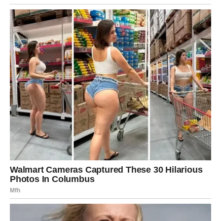
VIKENDA
Strastvena romantična scena koja vraća uzbuđenje u
vezu.
Ozbiljan razgovor o budućnosti.
Neočekivani susret sa osobom koja širi tvoje vidike.
Poruka iz prošlosti koja traži tvoju odluku.
Unutrašnja spoznaja da si spreman/na za dublju
vezu.
SAVET ZA STRELCA