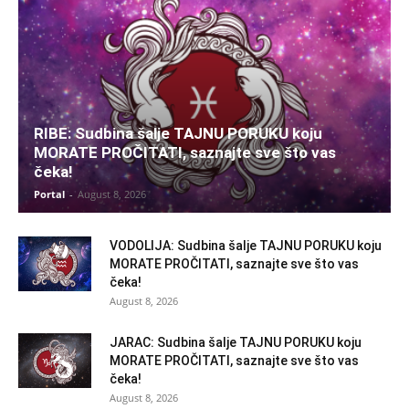
RIBE: Sudbina šalje TAJNU PORUKU koju
MORATE PROČITATI, saznajte sve što vas
čeka!
Portal
-
August 8, 2026
VODOLIJA: Sudbina šalje TAJNU PORUKU koju
MORATE PROČITATI, saznajte sve što vas
čeka!
August 8, 2026
JARAC: Sudbina šalje TAJNU PORUKU koju
MORATE PROČITATI, saznajte sve što vas
čeka!
August 8, 2026