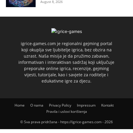
August 8, 2026
igrice-games.com je regionalni gejming portal
koji okuplja sve ljubitelje igrica, bez obzira na
uzrast. Naša misija je da pružimo zabavan,
informativan i interaktivan sadržaj koji uključuje
preporuke online igrica, recenzije, gejming
vijesti, tutorijale, kao i savjete za roditelje i
edukativne igre za djecu.
Home
O nama
Privacy Policy
Impressum
Kontakt
Pravila i uslovi korištenja
© Sva prava pridržana - https://igrice-games.com - 2026