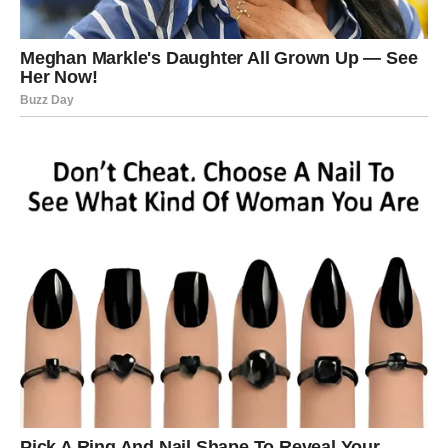
Privlačnost može biti brza i snažna, ali ono što će te
zadržati jeste dubina razgovora.
Postoji i mogućnost kontakta iz prošlosti. Ako se javi
bivša ljubav, osetićeš mešavinu nostalgije i radoznalosti.
Zapitaj se:
– Da li je to zatvoreno poglavlje?
– Ili je samo tvoja potreba za poznatim osećajem?
Ovaj vikend ti daje šansu za romansu koja ne ograničava
tvoju slobodu – već je deli sa tobom.
UNUTRAŠNJA EMOTIVNA
LEKCIJA
Strelac često veruje da ozbiljna ljubav znači gubitak