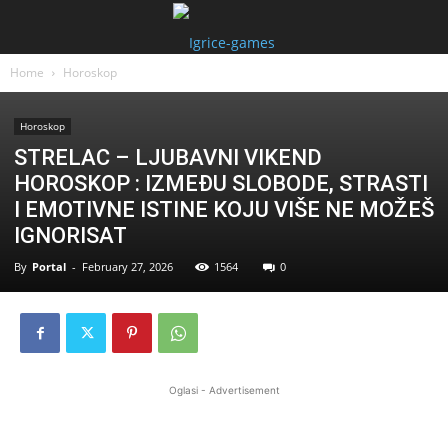
Home
Horoskop
Horoskop
STRELAC – LJUBAVNI VIKEND
HOROSKOP : IZMEĐU SLOBODE, STRASTI
I EMOTIVNE ISTINE KOJU VIŠE NE MOŽEŠ
IGNORISAT
By
Portal
-
February 27, 2026
1564
0
Oglasi - Advertisement