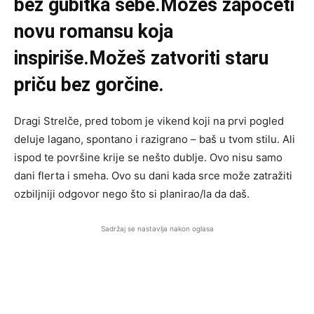
bez gubitka sebe.Možeš započeti
novu romansu koja
inspiriše.Možeš zatvoriti staru
priču bez gorčine.
Dragi Strelče, pred tobom je vikend koji na prvi pogled
deluje lagano, spontano i razigrano – baš u tvom stilu. Ali
ispod te površine krije se nešto dublje. Ovo nisu samo
dani flerta i smeha. Ovo su dani kada srce može zatražiti
ozbiljniji odgovor nego što si planirao/la da daš.
Sadržaj se nastavlja nakon oglasa