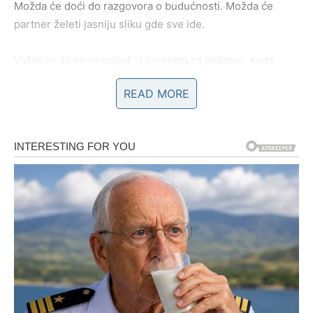
Možda će doći do razgovora o budućnosti. Možda će
partner želeti jasniju sliku gde sve ide.
Važno je da ne reaguješ iz instinkta za bekstvo. Kada
osetiš pritisak, tvoja prva reakcija može biti povlačenje ili
READ MORE
humor kojim ublažavaš ozbiljnost. Ali ovog vikenda
iskrenost ima veću vrednost od šale.
Ako kažeš ono što zaista osećaš – čak i ako nisi
siguran/na u sve odgovore – to može učvrstiti vezu.
Strast je naglašena, ali sada dolazi sa dubljom emotivnom
notom. Mogući su trenuci kada ćete osetiti povezanost
koja prevazilazi fizičku privlačnost.
Ako je veza stabilna, vikend može doneti planiranje
putovanja ili zajedničke avanture. Ako je veza bila