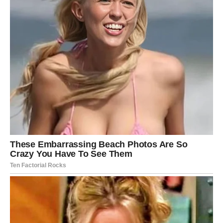
– Ne beži od razgovora koji zvuči ozbiljno.
– Ne mešaj potrebu za slobodom sa strahom od emocije.
– Ne skrivaj osećanja iza šale.
Tvoja snaga je u iskrenosti i hrabrosti. Ako kažeš šta
osećaš, vikend može postati emotivna prekretnica.