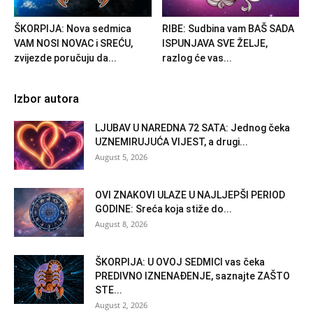
ŠKORPIJA: Nova sedmica
RIBE: Sudbina vam BAŠ SADA
VAM NOSI NOVAC i SREĆU,
ISPUNJAVA SVE ŽELJE,
zvijezde poručuju da...
razlog će vas...
Izbor autora
LJUBAV U NAREDNA 72 SATA: Jednog čeka
UZNEMIRUJUĆA VIJEST, a drugi...
August 5, 2026
OVI ZNAKOVI ULAZE U NAJLJEPŠI PERIOD
GODINE: Sreća koja stiže do...
August 8, 2026
ŠKORPIJA: U OVOJ SEDMICI vas čeka
PREDIVNO IZNENAĐENJE, saznajte ZAŠTO
STE...
August 2, 2026