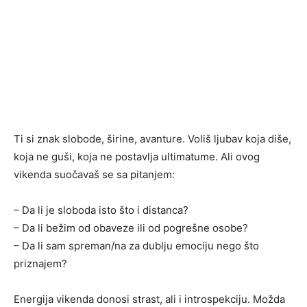
Ti si znak slobode, širine, avanture. Voliš ljubav koja diše,
koja ne guši, koja ne postavlja ultimatume. Ali ovog
vikenda suočavaš se sa pitanjem:
– Da li je sloboda isto što i distanca?
– Da li bežim od obaveze ili od pogrešne osobe?
– Da li sam spreman/na za dublju emociju nego što
priznajem?
Energija vikenda donosi strast, ali i introspekciju. Možda