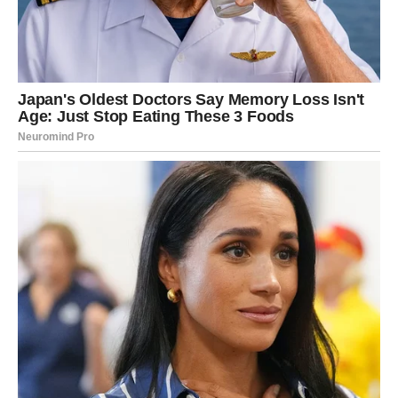
poljuljana, sada dolazi šansa da se pronađe novi način
komunikacije.
AKO SI SLOBODAN/A – SUSRET
KOJI TE IZAZIVA NA DRUGAČIJI
NAČIN
Slobodni Strelčevi ovog vikenda zrače posebnom
energijom. Tvoja spontanost i optimizam privlače ljude.
Ali ovog puta, energija susreta može biti drugačija nego
inače.
Moguće je poznanstvo sa osobom koja te intelektualno
izaziva. Neko ko postavlja pitanja. Neko ko ne prihvata
površne odgovore.