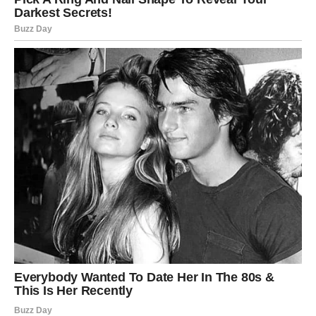
slobode.
Ali ovog vikenda učiš da prava ljubav ne vezuje – ona
inspiriše.
Možda ćeš osetiti trenutak slabosti, kada shvatiš da ti je
neko važniji nego što si želeo/la da priznaš. To nije
slabost. To je rast.
Možda ćeš shvatiti da si spreman/na za nešto stabilnije
nego do sada.
Ali ključ svega je da ne bežiš od tog osećaja.
MOGUĆI SCENARIJI TOKOM