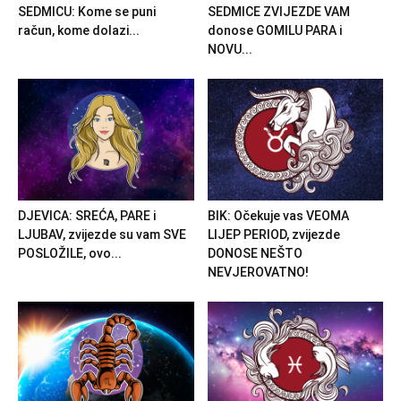
SEDMICU: Kome se puni
SEDMICE ZVIJEZDE VAM
račun, kome dolazi...
donose GOMILU PARA i
NOVU...
DJEVICA: SREĆA, PARE i
BIK: Očekuje vas VEOMA
LJUBAV, zvijezde su vam SVE
LIJEP PERIOD, zvijezde
POSLOŽILE, ovo...
DONOSE NEŠTO
NEVJEROVATNO!