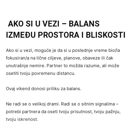
AKO SI U VEZI – BALANS
IZMEĐU PROSTORA I BLISKOSTI
Ako si u vezi, moguće je da si u poslednje vreme bio/la
fokusiran/a na lične ciljeve, planove, obaveze ili čak
unutrašnje nemire. Partner to možda razume, ali može
osetiti tvoju povremenu distancu.
Ovaj vikend donosi priliku za balans.
Ne radi se o velikoj drami. Radi se o sitnim signalima –
potrebi partnera da oseti tvoju prisutnost, tvoju pažnju,
tvoju iskrenost.