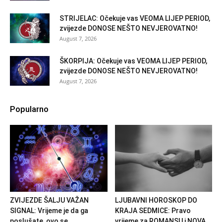
STRIJELAC: Očekuje vas VEOMA LIJEP PERIOD,
zvijezde DONOSE NEŠTO NEVJEROVATNO!
August 7, 2026
ŠKORPIJA: Očekuje vas VEOMA LIJEP PERIOD,
zvijezde DONOSE NEŠTO NEVJEROVATNO!
August 7, 2026
Popularno
ZVIJEZDE ŠALJU VAŽAN
LJUBAVNI HOROSKOP DO
SIGNAL: Vrijeme je da ga
KRAJA SEDMICE: Pravo
poslušate, ovo se...
vrijeme za ROMANSU i NOVA...