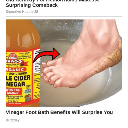
ODNOSI SA LJUDIMA – KO IDE
DALJE SA VAMA
Sledeća sedmica donosi jasno razgraničenje. Vi više
nemate potrebu da vučete ljude sa sobom. Oni koji žele
da idu istim putem – ostaju. Ostali se prirodno udaljavaju.
Neki ljudi će:
pokazati podršku
razumeti vaše odluke
ili se povući jer više ne dele vašu viziju
Vi to ne doživljavate kao gubitak. Vi to osećate kao
oslobađanje prostora
.