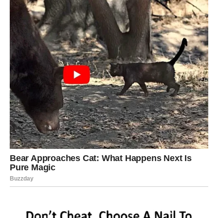
DUHOVNA LEKCIJA – SLOBODA
NIJE BEŽANJE, VEĆ IZBOR
Strelac često beži kada ga nešto guši. Sledeća sedmica
vas uči važnoj lekciji:
sada ne bežite – sada birate
.
Osetićete:
unutrašnju sigurnost
jasnoću ciljeva
hrabrost da kažete istinu