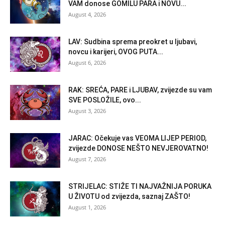
VAM donose GOMILU PARA i NOVU...
August 4, 2026
LAV: Sudbina sprema preokret u ljubavi,
novcu i karijeri, OVOG PUTA...
August 6, 2026
RAK: SREĆA, PARE i LJUBAV, zvijezde su vam
SVE POSLOŽILE, ovo...
August 3, 2026
JARAC: Očekuje vas VEOMA LIJEP PERIOD,
zvijezde DONOSE NEŠTO NEVJEROVATNO!
August 7, 2026
STRIJELAC: STIŽE TI NAJVAŽNIJA PORUKA
U ŽIVOTU od zvijezda, saznaj ZAŠTO!
August 1, 2026