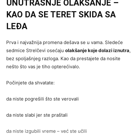
UNUTRAŠNJE OLAKŠANJE –
KAO DA SE TERET SKIDA SA
LEĐA
Prva i najvažnija promena dešava se u vama. Sledeće
sedmice Strelčevi osećaju
olakšanje koje dolazi iznutra
,
bez spoljašnjeg razloga. Kao da prestajete da nosite
nešto što vas je tiho opterećivalo.
Počinjete da shvatate:
da niste pogrešili što ste verovali
da niste slabi jer ste praštali
da niste izgubili vreme – već ste učili