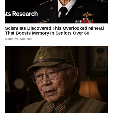
Ako ste slobodni, karma vam može poslati:
osobu sa kojom se osećate prirodno i neopterećeno
susret koji budi osmeh i nadu
ili poruku iz prošlosti koja vam jasno pokazuje koliko ste
porasli
Vi sada ne tražite vezu po svaku cenu – vi tražite
smisao
.
I upravo zato karma počinje da vas nagrađuje.
POSAO I PUT – KARMA OTVARA
VRATA
Na poslovnom planu, sledeća sedmica donosi
pokret
.