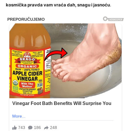
kosmička pravda vam vraća dah, snagu i jasnoću
.