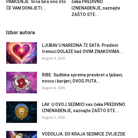
PAMĆENJE: Srce bira ono što
čeka PREDIVNO
ĆE VAM DONIJETI...
IZNENAĐENJE, saznajte
ZAŠTO STE...
Izbor autora
LJUBAV U NAREDNA 72 SATA: Predivni
trenuci DOLAZE baš OVIM ZNAKOVIMA...
August 4, 2026
RIBE: Sudbina sprema preokret u ljubavi,
novcu i karijeri, OVOG PUTA...
August 6, 2026
LAV: U OVOJ SEDMICI vas čeka PREDIVNO
IZNENAĐENJE, saznajte ZAŠTO STE...
August 2, 2026
VODOLIJA: DO KRAJA SEDMICE ZVIJEZDE