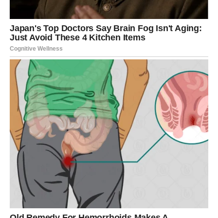
Strelac je znak puta, rasta i vizije, a karma sada uklanja
stagnaciju.
Mogući su:
nova ponuda ili ideja
razgovor koji menja pravac planova
prilika vezana za učenje, putovanje ili širenje znanja
osećaj da se stvari konačno pomeraju sa mrtve tačke
Finansijski, ne dolazi čudo preko noći, ali dolazi
olakšanje i vera da ste na dobrom putu
. Karma vas
nagrađuje jer niste izgubili veru čak i kada je bilo teško.