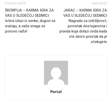
Previous article
Next article
ŠKORPIJA – KARMA IGRA ZA
JARAC – KARMA IGRA ZA
VAS U SLEDEĆOJ SEDMICI:
VAS U SLEDEĆOJ SEDMICI
Istina izlazi iz senke, dugovi se
:Nagrada za izdržljivost,
vraćaju, a vaša snaga se
povratak dostojanstva i
ponovo rađa!
pravda koja dolazi onda kada
ste skoro prestali da je
očekujete
Portal