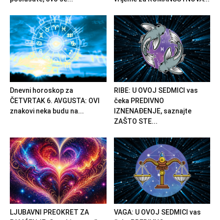
Dnevni horoskop za
RIBE: U OVOJ SEDMICI vas
ČETVRTAK 6. AVGUSTA: OVI
čeka PREDIVNO
znakovi neka budu na...
IZNENAĐENJE, saznajte
ZAŠTO STE...
LJUBAVNI PREOKRET ZA
VAGA: U OVOJ SEDMICI vas