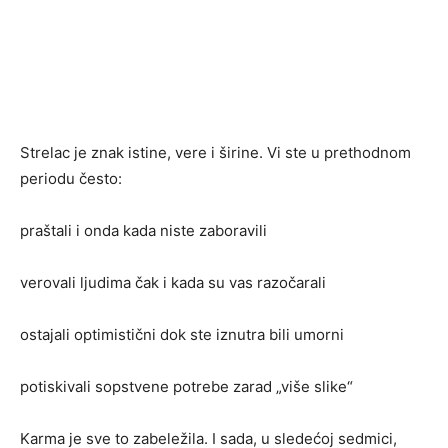
Strelac je znak istine, vere i širine. Vi ste u prethodnom
periodu često:
praštali i onda kada niste zaboravili
verovali ljudima čak i kada su vas razočarali
ostajali optimistični dok ste iznutra bili umorni
potiskivali sopstvene potrebe zarad „više slike“
Karma je sve to zabeležila. I sada, u sledećoj sedmici,