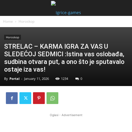
Home
Horoskop
Horoskop
STRELAC – KARMA IGRA ZA VAS U
SLEDEĆOJ SEDMICI :Istina vas oslobađa,
sudbina otvara put, a ono što je sputavalo
ostaje iza vas!
By
Portal
-
January 11, 2026
1234
0
Oglasi - Advertisement