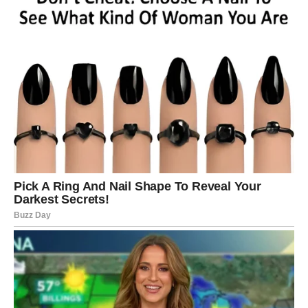
snagu da krenete dalje bez griže savesti
To je znak da karma radi za vas.