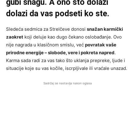
gubi snagu. A ono što dolazi
dolazi da vas podseti ko ste.
Sledeća sedmica za Strelčeve donosi
snažan karmički
zaokret
koji deluje kao dugo čekano oslobađanje. Ovo
nije nagrada u klasičnom smislu, već
povratak vaše
prirodne energije – slobode, vere i pokreta napred
.
Karma sada radi za vas tako što uklanja prepreke, ljude i
situacije koje su vas kočile, iscrpljivale ili vraćale unazad.
Sadržaj se nastavlja nakon oglasa