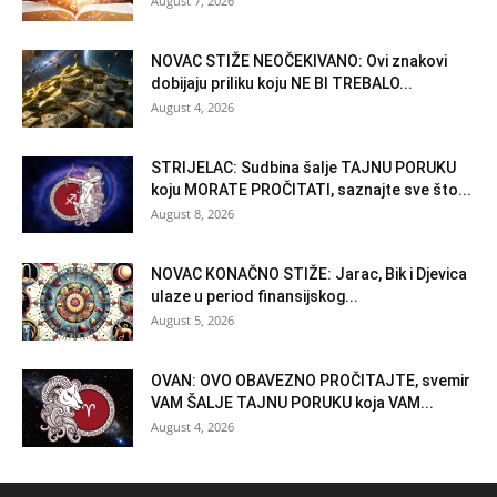
August 7, 2026
NOVAC STIŽE NEOČEKIVANO: Ovi znakovi
dobijaju priliku koju NE BI TREBALO...
August 4, 2026
STRIJELAC: Sudbina šalje TAJNU PORUKU
koju MORATE PROČITATI, saznajte sve što...
August 8, 2026
NOVAC KONAČNO STIŽE: Jarac, Bik i Djevica
ulaze u period finansijskog...
August 5, 2026
OVAN: OVO OBAVEZNO PROČITAJTE, svemir
VAM ŠALJE TAJNU PORUKU koja VAM...
August 4, 2026