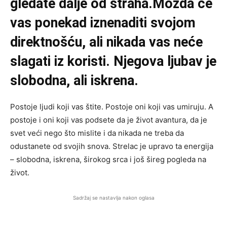
gledate dalje od straha.Možda će
vas ponekad iznenaditi svojom
direktnošću, ali nikada vas neće
slagati iz koristi. Njegova ljubav je
slobodna, ali iskrena.
Postoje ljudi koji vas štite. Postoje oni koji vas umiruju. A
postoje i oni koji vas podsete da je život avantura, da je
svet veći nego što mislite i da nikada ne treba da
odustanete od svojih snova. Strelac je upravo ta energija
– slobodna, iskrena, širokog srca i još šireg pogleda na
život.
Sadržaj se nastavlja nakon oglasa