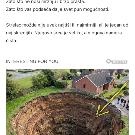
Zato što ne nosi mržnju i brzo prašta.
Zato što vas podseća da je svet pun mogućnosti.
Strelac možda nije uvek najtiši ili najmirniji, ali je jedan od
najiskrenijih. Njegovo srce je veliko, a njegova namera
čista.