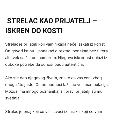
STRELAC KAO PRIJATELJ –
ISKREN DO KOSTI
Strelac je prijatelj koji vam nikada neće laskati iz koristi.
On govori istinu – ponekad direktno, ponekad bez filtera –
ali uvek sa čistom namerom. Njegova iskrenost dolazi iz
duboke potrebe da odnosi budu autentični.
Ako ste deo njegovog života, znajte da vas ceni zbog
onoga što jeste. On ne podnosi laž i ne voli manipulaciju.
Možda ima mnogo poznanika, ali pravi prijatelji su mu
svetinja.
Strelac je onaj koji će vas izvući iz mraka, koji će vam