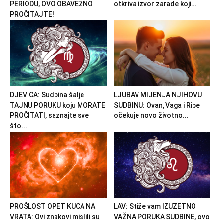
PERIODU, OVO OBAVEZNO
otkriva izvor zarade koji...
PROČITAJTE!
DJEVICA: Sudbina šalje
LJUBAV MIJENJA NJIHOVU
TAJNU PORUKU koju MORATE
SUDBINU: Ovan, Vaga i Ribe
PROČITATI, saznajte sve
očekuje novo životno...
što...
PROŠLOST OPET KUCA NA
LAV: Stiže vam IZUZETNO
VRATA: Ovi znakovi mislili su
VAŽNA PORUKA SUDBINE, ovo