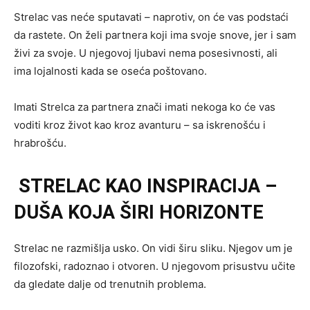
Strelac vas neće sputavati – naprotiv, on će vas podstaći
da rastete. On želi partnera koji ima svoje snove, jer i sam
živi za svoje. U njegovoj ljubavi nema posesivnosti, ali
ima lojalnosti kada se oseća poštovano.
Imati Strelca za partnera znači imati nekoga ko će vas
voditi kroz život kao kroz avanturu – sa iskrenošću i
hrabrošću.
STRELAC KAO INSPIRACIJA –
DUŠA KOJA ŠIRI HORIZONTE
Strelac ne razmišlja usko. On vidi širu sliku. Njegov um je
filozofski, radoznao i otvoren. U njegovom prisustvu učite
da gledate dalje od trenutnih problema.