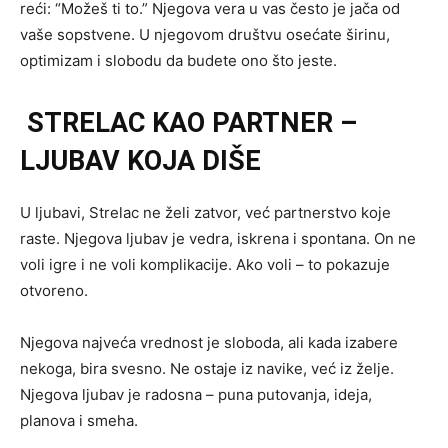
reći: “Možeš ti to.” Njegova vera u vas često je jača od
vaše sopstvene. U njegovom društvu osećate širinu,
optimizam i slobodu da budete ono što jeste.
STRELAC KAO PARTNER –
LJUBAV KOJA DIŠE
U ljubavi, Strelac ne želi zatvor, već partnerstvo koje
raste. Njegova ljubav je vedra, iskrena i spontana. On ne
voli igre i ne voli komplikacije. Ako voli – to pokazuje
otvoreno.
Njegova najveća vrednost je sloboda, ali kada izabere
nekoga, bira svesno. Ne ostaje iz navike, već iz želje.
Njegova ljubav je radosna – puna putovanja, ideja,
planova i smeha.