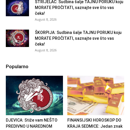
STRIJELAC: Sudbina šalje TAJNU PORUKU koju
MORATE PROČITATI, saznajte sve što vas
čeka!
August 8, 2026
ŠKORPIJA: Sudbina šalje TAJNU PORUKU koju
MORATE PROČITATI, saznajte sve što vas
čeka!
August 8, 2026
Popularno
DJEVICA: Stiže vam NEŠTO
FINANSIJSKI HOROSKOP DO
PREDIVNO U NAREDNOM
KRAJA SEDMICE: Jedan znak