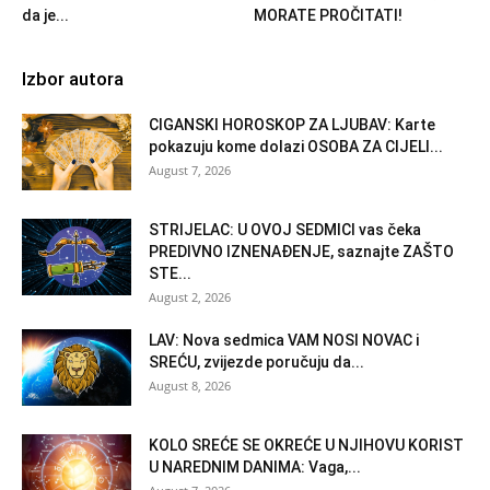
da je...
MORATE PROČITATI!
Izbor autora
CIGANSKI HOROSKOP ZA LJUBAV: Karte
pokazuju kome dolazi OSOBA ZA CIJELI...
August 7, 2026
STRIJELAC: U OVOJ SEDMICI vas čeka
PREDIVNO IZNENAĐENJE, saznajte ZAŠTO
STE...
August 2, 2026
LAV: Nova sedmica VAM NOSI NOVAC i
SREĆU, zvijezde poručuju da...
August 8, 2026
KOLO SREĆE SE OKREĆE U NJIHOVU KORIST
U NAREDNIM DANIMA: Vaga,...