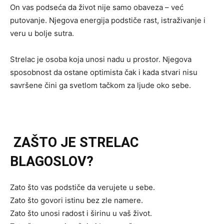
On vas podseća da život nije samo obaveza – već
putovanje. Njegova energija podstiče rast, istraživanje i
veru u bolje sutra.
Strelac je osoba koja unosi nadu u prostor. Njegova
sposobnost da ostane optimista čak i kada stvari nisu
savršene čini ga svetlom tačkom za ljude oko sebe.
ZAŠTO JE STRELAC
BLAGOSLOV?
Zato što vas podstiče da verujete u sebe.
Zato što govori istinu bez zle namere.
Zato što unosi radost i širinu u vaš život.