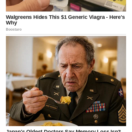
razgovori o novim projektima
prilika za saradnju sa osobama koje dele vaše ideje
plan koji može promeniti pravac vaše karijere
Važno je da budete otvoreni za nove mogućnosti.
Finansije – prilike kroz pametne
odluke
Kada je novac u pitanju, Strelčevi ponekad vole da žive u
trenutku i da ne razmišljaju previše o dugoročnim
planovima. Međutim, naredni dani mogu doneti priliku za
stabilnije finansije.