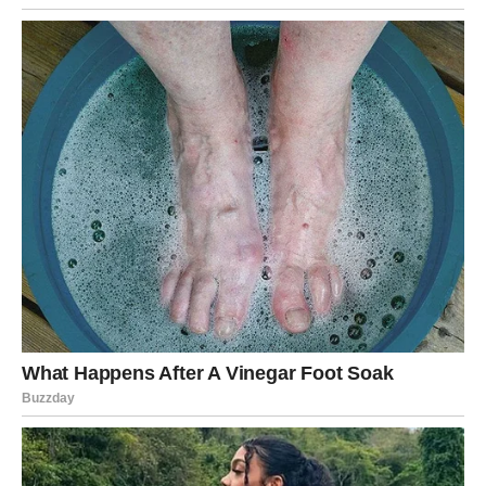
perspektivu u vaš život.
Ponekad je dovoljan jedan susret da shvatimo da se pred
nama otvara potpuno novi put.
Unutrašnja snaga Strelca
Jedna od najvećih osobina Strelca je optimizam. Čak i
kada se suoči sa problemima, on veruje da će se stvari na
kraju rešiti.
Naredni dani mogu biti trenutak u kojem Strelac shvata
koliko je zapravo naučio iz prethodnih iskustava.
Možda ćete doneti odluku koja će promeniti pravac nekog
dela vašeg života. Možda ćete shvatiti da je vreme da
sledite svoje snove bez straha.