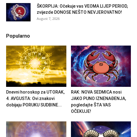
ŠKORPIJA: Očekuje vas VEOMA LIJEP PERIOD,
zvijezde DONOSE NEŠTO NEVJEROVATNO!
August 7, 2026
Popularno
Dnevni horoskop za UTORAK,
RAK: NOVA SEDMICA nosi
4. AVGUSTA: Ovi znakovi
JAKO PUNO IZNENAĐENJA,
dobijaju PORUKU SUDBINE...
pogledajte ŠTA VAS
OČEKUJE!