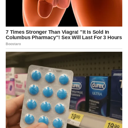
početi spontano, ali sa mnogo pozitivne energije.
Posao – prilike koje otvaraju nove
puteve
Na poslovnom planu Strelčevi često imaju velike ideje i
želju da rade nešto što ih zaista inspiriše. Oni ne vole
monotoniju i često traže posao koji im donosi osećaj
slobode.
Naredni dani mogu doneti situacije u kojima će se pojaviti
nova poslovna prilika ili ideja.
Moguće su:
zanimljive poslovne prilike