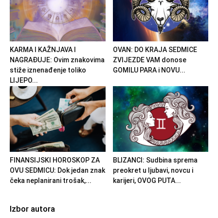
KARMA I KAŽNJAVA I
OVAN: DO KRAJA SEDMICE
NAGRAĐUJE: Ovim znakovima
ZVIJEZDE VAM donose
stiže iznenađenje toliko
GOMILU PARA i NOVU...
LIJEPO...
FINANSIJSKI HOROSKOP ZA
BLIZANCI: Sudbina sprema
OVU SEDMICU: Dok jedan znak
preokret u ljubavi, novcu i
čeka neplanirani trošak,...
karijeri, OVOG PUTA...
Izbor autora