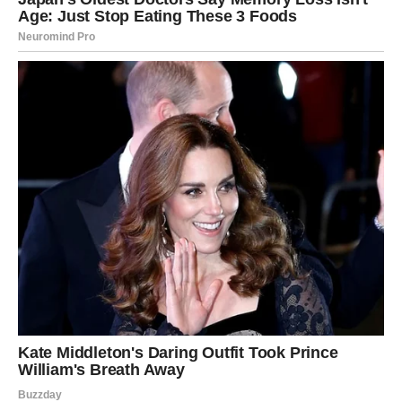
Može se pojaviti projekat ili saradnja koja donosi dodatni
prihod. Ipak, savet zvezda je da pažljivo razmotrite sve
mogućnosti pre nego što donesete odluku.
Mudri potezi sada mogu doneti sigurnost u budućnosti.
Društveni život – inspirativni
susreti
Strelčevi su znak koji voli ljude i društvene događaje.
Njihova energija često privlači zanimljive osobe i
inspirativne razgovore.
U narednim danima moguće je da ćete upoznati nekoga
ko će vas motivisati da razmišljate drugačije. To može biti
prijatelj, poslovni saradnik ili osoba koja donosi novu