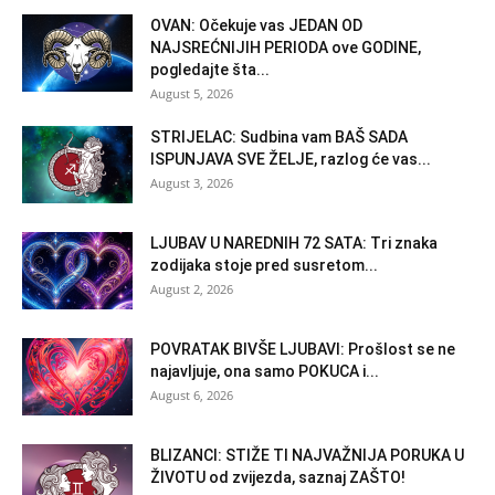
OVAN: Očekuje vas JEDAN OD
NAJSREĆNIJIH PERIODA ove GODINE,
pogledajte šta...
August 5, 2026
STRIJELAC: Sudbina vam BAŠ SADA
ISPUNJAVA SVE ŽELJE, razlog će vas...
August 3, 2026
LJUBAV U NAREDNIH 72 SATA: Tri znaka
zodijaka stoje pred susretom...
August 2, 2026
POVRATAK BIVŠE LJUBAVI: Prošlost se ne
najavljuje, ona samo POKUCA i...
August 6, 2026
BLIZANCI: STIŽE TI NAJVAŽNIJA PORUKA U
ŽIVOTU od zvijezda, saznaj ZAŠTO!