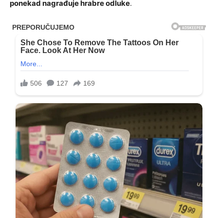
ponekad nagrađuje hrabre odluke
.