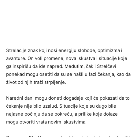
Strelac je znak koji nosi energiju slobode, optimizma i
avanture. On voli promene, nova iskustva i situacije koje
ga inspirišu da ide napred. Međutim, čak i Strelčevi
ponekad mogu osetiti da su se našli u fazi čekanja, kao da
život od njih traži strpljenje.
Naredni dani mogu doneti događaje koji će pokazati da to
čekanje nije bilo uzalud. Situacije koje su dugo bile
nejasne počinju da se pokreću, a prilike koje dolaze
mogu otvoriti vrata novim iskustvima.