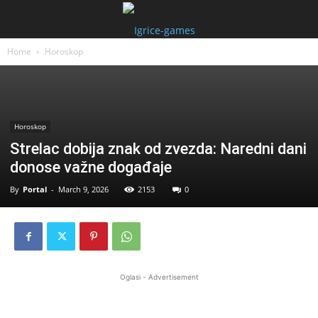
Home
Horoskop
Horoskop
Strelac dobija znak od zvezda: Naredni dani
donose važne događaje
By
Portal
-
March 9, 2026
2153
0
Oglasi - Advertisement