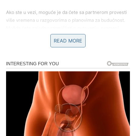
Ako ste u vezi, moguće je da ćete sa partnerom provesti
više vremena u razgovorima o planovima za budućnost.
Možda ćete zajedno razmišljati o putovanju, promeni
okruženja ili novim iskustvima.
READ MORE
Ovaj period može uneti novu energiju u odnos.
Neočekivan susret
Za neke Strelčeve sudbina može pripremiti susret koji
dolazi potpuno neočekivano. To može biti osoba koja
donosi osmeh, inspiraciju i osećaj da život ponovo
postaje zanimljiv.
Slobodni Strelčevi mogli bi upoznati nekoga ko deli
njihovu ljubav prema slobodi i avanturi. Ovaj odnos može