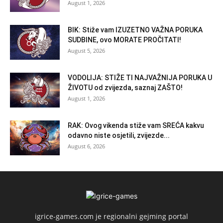
August 1, 2026
BIK: Stiže vam IZUZETNO VAŽNA PORUKA
SUDBINE, ovo MORATE PROČITATI!
August 5, 2026
VODOLIJA: STIŽE TI NAJVAŽNIJA PORUKA U
ŽIVOTU od zvijezda, saznaj ZAŠTO!
August 1, 2026
RAK: Ovog vikenda stiže vam SREĆA kakvu
odavno niste osjetili, zvijezde...
August 6, 2026
igrice-games.com je regionalni gejming portal