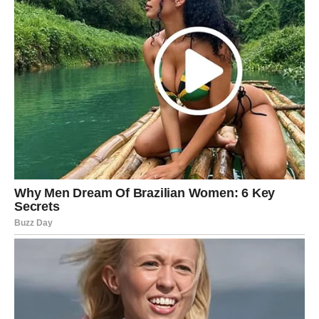
Poruka zvezda za Strelčeve
Zvezde vam u narednim danima šalju snažnu poruku:
Budite hrabri.
Vaša priroda je da istražujete, da idete napred i da
verujete u život. Upravo ta energija može vas dovesti do
prilika koje menjaju mnogo toga.
Ako se pojavi mogućnost koja vas uzbuđuje, nemojte je
ignorisati. Ponekad upravo takve prilike vode ka
najlepšim iskustvima.