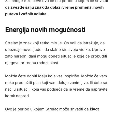
Za mnoge Strelčeve ovo će biti period u kojem će shvatiti
da
zvezde šalju znak da dolazi vreme promena, novih
puteva i važnih odluka
.
Energija novih mogućnosti
Strelac je znak koji retko miruje. On voli da istražuje, da
upoznaje nove ljude i da stalno širi svoje vidike. Upravo
zato naredni dani mogu doneti situacije koje će probuditi
njegovu prirodnu radoznalost.
Možda ćete dobiti ideju koja vas inspiriše. Možda će vam
neko predložiti plan koji vam deluje zanimljivo. Ili ćete se
naći u situaciji koja vas podseća da je vreme da napravite
korak napred.
Ovo je period u kojem Strelac može shvatiti da
život