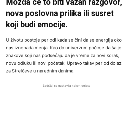
Možda će to biti važan razgovor,
nova poslovna prilika ili susret
koji budi emocije.
U životu postoje periodi kada se čini da se energija oko
nas iznenada menja. Kao da univerzum počinje da šalje
znakove koji nas podsećaju da je vreme za novi korak,
novu odluku ili novi početak. Upravo takav period dolazi
za Strelčeve u narednim danima.
Sadržaj se nastavlja nakon oglasa