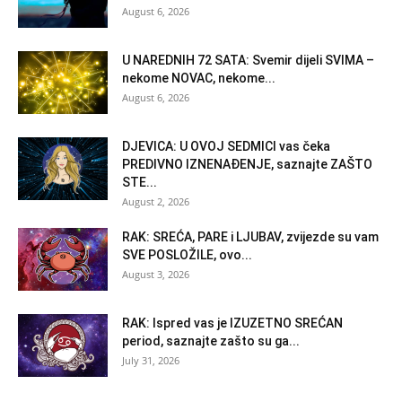
August 6, 2026
U NAREDNIH 72 SATA: Svemir dijeli SVIMA –
nekome NOVAC, nekome...
August 6, 2026
DJEVICA: U OVOJ SEDMICI vas čeka
PREDIVNO IZNENAĐENJE, saznajte ZAŠTO
STE...
August 2, 2026
RAK: SREĆA, PARE i LJUBAV, zvijezde su vam
SVE POSLOŽILE, ovo...
August 3, 2026
RAK: Ispred vas je IZUZETNO SREĆAN
period, saznajte zašto su ga...
July 31, 2026