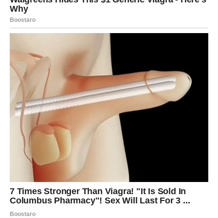
JARAC – NAGRADA ZA RAD,
STRPLJENJE I DISCIPLINU
Jarčevima novac dolazi kao rezultat svega što su uložili u
prethodnom periodu. Iako ste možda mislili da se ništa ne
dešava, sada dolazi konkretan rezultat – isplata, dogovor,
ponuda ili dodatni prihod.
Ovo je tipična jarčeva nagrada: spora, ali sigurna. Novac
koji dolazi potvrđuje da se trud uvek isplati, čak i kada
nema aplauza. Jarac sada ima priliku da učvrsti svoju
poziciju i planira budućnost sa više sigurnosti.