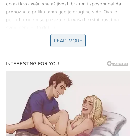
dolazi kroz vašu snalažljivost, brz um i sposobnost da
prepoznate priliku tamo gde je drugi ne vide. Ovo je
period u kojem se pokazuje da vaša fleksibilnost ima
svoju cenu – i to dobru.
READ MORE
RAK – NOVAC KROZ PORODICU,
PROŠLOST I EMOTIVNE VEZE
Rakovi u narednim danima mogu doživeti finansijsko
olakšanje koje dolazi kroz porodicu, bliske ljude ili
rešavanje nečega iz prošlosti. Moguća je pomoć,
nasledstvo, poklon, ali i novac koji dolazi kao rezultat
ranijeg ulaganja, truda ili odricanja.
Ono što je važno jeste da ovaj novac Rakovima ne donosi
samo materijalnu korist, već i emotivnu sigurnost. Rak