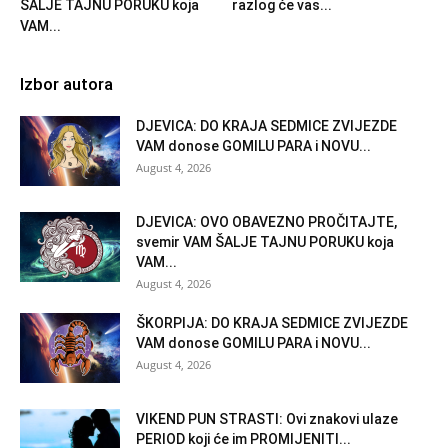
ŠALJE TAJNU PORUKU koja
razlog će vas...
VAM...
Izbor autora
DJEVICA: DO KRAJA SEDMICE ZVIJEZDE
VAM donose GOMILU PARA i NOVU...
August 4, 2026
DJEVICA: OVO OBAVEZNO PROČITAJTE,
svemir VAM ŠALJE TAJNU PORUKU koja
VAM...
August 4, 2026
ŠKORPIJA: DO KRAJA SEDMICE ZVIJEZDE
VAM donose GOMILU PARA i NOVU...
August 4, 2026
VIKEND PUN STRASTI: Ovi znakovi ulaze
PERIOD koji će im PROMIJENITI...