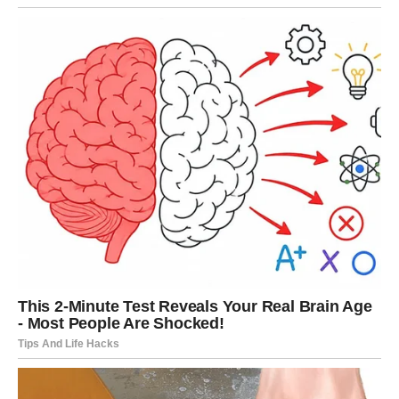
RIBE – NEOČEKIVANI DAR
SUDBINE I UNIVERZUMA
Ribama novac dolazi gotovo magično. Poklon, pomoć,
srećna okolnost ili prilika koja se pojavljuje iznenada
donosi olakšanje i radost. Ovo može biti i manji iznos, ali
dolazi tačno onda kada vam je potreban.
Za Ribe, ovo je znak da univerzum nije zaboravio njihove
snove i dobrotu. Važno je da ne odbijate pomoć iz ponosa
ili straha. Ono što sada dolazi – dolazi kao nagrada za
vašu veru, strpljenje i čisto srce.