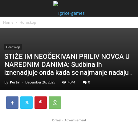
Home
Horoskop
Horoskop
STIŽE IM NEOČEKIVANI PRILIV NOVCA U
NAREDNIM DANIMA: Sudbina ih
iznenadjuje onda kada se najmanje nadaju .
By
Portal
-
December 26, 2025
4844
0
Oglasi - Advertisement