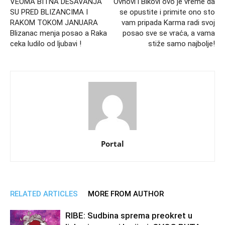
VEOMA BITNA DEŠAVANJA
Ovnovi i Bikovi ovo je vreme da
SU PRED BLIZANCIMA I
se opustite i primite ono sto
RAKOM TOKOM JANUARA
vam pripada Karma radi svoj
Blizanac menja posao a Raka
posao sve se vraća, a vama
ceka ludilo od ljubavi !
stiže samo najbolje!
Portal
RELATED ARTICLES
MORE FROM AUTHOR
RIBE: Sudbina sprema preokret u