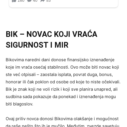
BIK – NOVAC KOJI VRAĆA
SIGURNOST I MIR
Bikovima naredni dani donose finansijsko iznenađenje
koje im vraća osećaj stabilnosti. Ovo može biti novac koji
ste već otpisali – zaostala isplata, povrat duga, bonus,
honorar ili čak poklon od osobe od koje to niste očekivali.
Bik je znak koji ne voli rizik i koji sve planira unapred, ali
sudbina sada pokazuje da ponekad i iznenađenja mogu
biti blagoslov.
Ovaj priliv novca donosi Bikovima olakšanje i mogućnost
da reše nešto što ih je mučilo. Međutim, zvezde savetuju