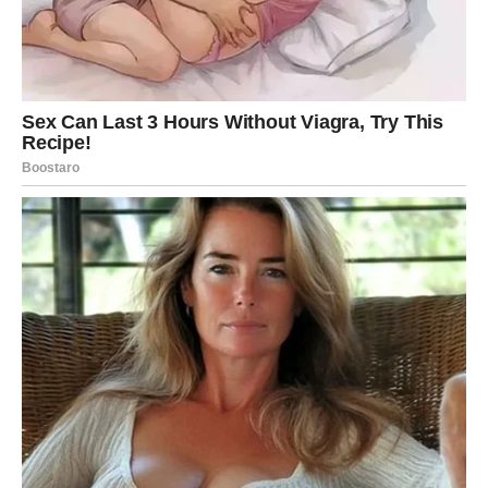
konačno može da se opusti i shvati da nije sam, da postoji
oslonac i da se život brine o njemu. Ovaj priliv donosi
osećaj zahvalnosti i mira.
LAV – NOVAC KAO PRIZNANJE I
NAGRADA
Lavovima novac stiže kao potvrda njihove vrednosti. Ovo
može biti nagrada, povišica, bonus ili prilika da se njihov
trud konačno primeti i plati onako kako zaslužuju. Lav je
često davao više nego što je dobijao, ali sada se balans
vraća.
Ovaj priliv novca ne hrani samo vaš novčanik, već i vaše
samopouzdanje. Shvatate da ste na pravom putu i da se
vaš rad vidi. Ovo je period u kojem Lav može da uloži u
sebe – u planove, ideje ili nešto što mu donosi