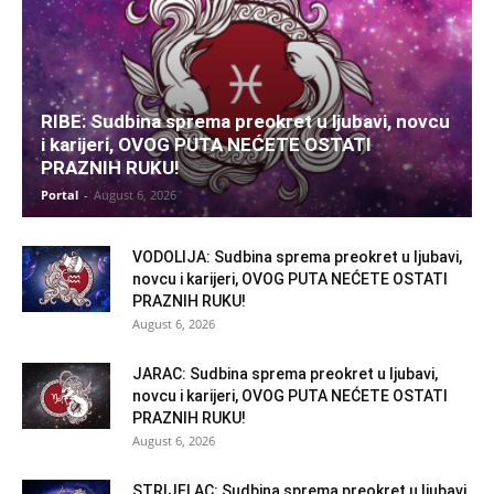
RIBE: Sudbina sprema preokret u ljubavi, novcu
i karijeri, OVOG PUTA NEĆETE OSTATI
PRAZNIH RUKU!
Portal
-
August 6, 2026
VODOLIJA: Sudbina sprema preokret u ljubavi,
novcu i karijeri, OVOG PUTA NEĆETE OSTATI
PRAZNIH RUKU!
August 6, 2026
JARAC: Sudbina sprema preokret u ljubavi,
novcu i karijeri, OVOG PUTA NEĆETE OSTATI
PRAZNIH RUKU!
August 6, 2026
STRIJELAC: Sudbina sprema preokret u ljubavi,