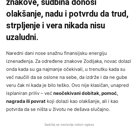
znakove, sudbina donosi
olakšanje, nadu i potvrdu da trud,
strpljenje i vera nikada nisu
uzaludni.
Naredni dani nose snažnu finansijsku energiju
iznenađenja. Za određene znakove Zodijaka, novac dolazi
onda kada su ga najmanje očekivali, u trenutku kada su
već naučili da se oslone na sebe, da izdrže i da ne gube
veru čak ni kada je bilo teško. Ovo nije klasičan, unapred
isplaniran priliv – već
neočekivani dobitak, pomoć,
nagrada ili povrat
koji dolazi kao olakšanje, ali i kao
potvrda da se ništa u životu ne dešava slučajno.
Sadržaj se nastavlja nakon oglasa