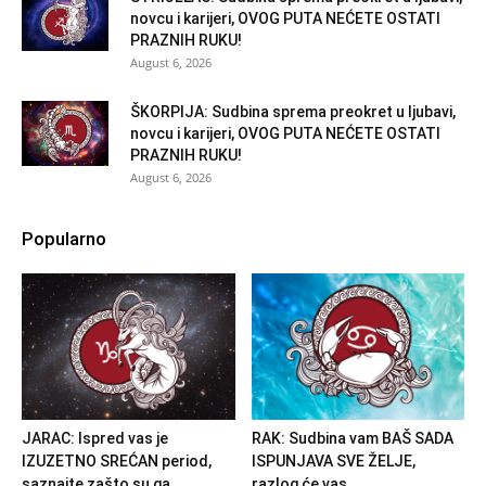
novcu i karijeri, OVOG PUTA NEĆETE OSTATI
PRAZNIH RUKU!
August 6, 2026
ŠKORPIJA: Sudbina sprema preokret u ljubavi,
novcu i karijeri, OVOG PUTA NEĆETE OSTATI
PRAZNIH RUKU!
August 6, 2026
Popularno
JARAC: Ispred vas je
RAK: Sudbina vam BAŠ SADA
IZUZETNO SREĆAN period,
ISPUNJAVA SVE ŽELJE,
saznajte zašto su ga...
razlog će vas...