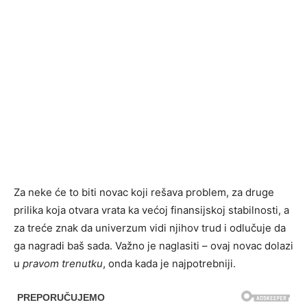
Za neke će to biti novac koji rešava problem, za druge
prilika koja otvara vrata ka većoj finansijskoj stabilnosti, a
za treće znak da univerzum vidi njihov trud i odlučuje da
ga nagradi baš sada. Važno je naglasiti – ovaj novac dolazi
u
pravom trenutku
, onda kada je najpotrebniji.