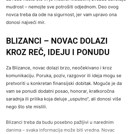
mudrost – nemojte sve potrošiti odjednom. Deo ovog
novca treba da ode na sigurnost, jer vam upravo ona
donosi najveći mir.
BLIZANCI – NOVAC DOLAZI
KROZ REČ, IDEJU I PONUDU
Za Blizance, novac dolazi brzo, neočekivano i kroz
komunikaciju. Poruka, poziv, razgovor ili ideja mogu se
pretvoriti u konkretan finansijski dobitak. Moguće je da
vam se ponudi dodatni posao, honorar, kratkoročna
saradnja ili prilika koja deluje „usputno“, ali donosi više
nego što ste mislili.
Blizanci treba da budu posebno pažljivi u narednim
danima – svaka informacija može biti vredna. Novac