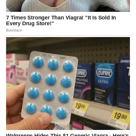
zadovoljstvo i osećaj uspeha.
VAGA – FINANSIJSKO
OLAKŠANJE NAKON DUGOG
BALANSIRANJA
Vagama naredni dani donose rešenje finansijske situacije
koja ih je opterećivala. Ako ste bili zabrinuti zbog
troškova, dugova ili neizvesnosti, sada stiže novac koji
donosi ravnotežu. To može biti povrat, pomoć, dobitak ili
prilika koja vam olakšava svakodnevicu.
Vage konačno osećaju da mogu da dišu slobodnije.
Međutim, zvezde savetuju oprez – nemojte trošiti iz
emocije ili potrebe da nadoknadite sve odjednom. Ovo je
šansa da postavite stabilniju osnovu za naredni period.