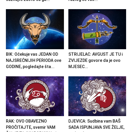
BIK: Očekuje vas JEDAN OD
STRIJELAC: AVGUST JE TU i
NAJSREĆNIJIH PERIODA ove
ZVIJEZDE govore da je ovo
GODINE, pogledajte šta...
MJESEC...
RAK: OVO OBAVEZNO
DJEVICA: Sudbina vam BAŠ
PROČITAJTE, svemir VAM
SADA ISPUNJAVA SVE ŽELJE,