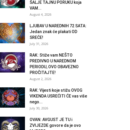
ŠALJE TAJNU PORUKU koja
VAM...
August 4, 2026
LJUBAV U NAREDNIH 72 SATA:
Jedan znak će plakati OD
SREĆE!
July 31, 2026
RAK: Stiže vam NEŠTO
PREDIVNO U NAREDNOM
PERIODU, OVO OBAVEZNO
PROČITAJTE!
August 2, 2026
RAK: Vijesti koje stižu OVOG
VIKENDA USREĆITI ĆE vas više
nego...
July 30, 2026
OVAN: AVGUST JE TU i
ZVIJEZDE govore da je ovo