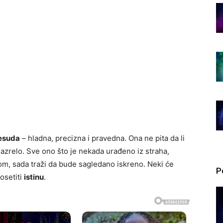
esuda
– hladna, precizna i pravedna. Ona ne pita da li
azrelo. Sve ono što je nekada urađeno iz straha,
lom, sada traži da bude sagledano iskreno. Neki će
P
 osetiti
istinu
.