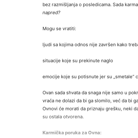
bez razmišljanja o posledicama. Sada karma
napred?
Mogu se vratiti:
ljudi sa kojima odnos nije završen kako treb
situacije koje su prekinute naglo
emocije koje su potisnute jer su „smetale“ c
Ovan sada shvata da snaga nije samo u pokr
vraća ne dolazi da bi ga slomilo, već da bi g
Ovnovi će morati da priznaju grešku, neki d
su ostala otvorena.
Karmička poruka za Ovna: