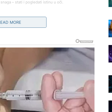
naga – stati i pogledati istinu u oči.
ISTINE VIŠE NIJE OPCIJA
READ MORE
 sutra, ali često je koristio tu slobodu kao
bekstvo od
teško, Strelac je menjao pravac, okruženje, planove.
že pobeći – jer istina ide za njim.
e
e iz iskrenosti
aista želeo, a od čega si bežao?