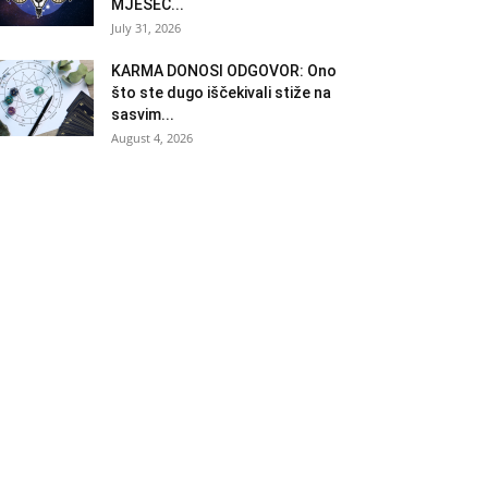
MJESEC...
July 31, 2026
KARMA DONOSI ODGOVOR: Ono
što ste dugo iščekivali stiže na
sasvim...
August 4, 2026