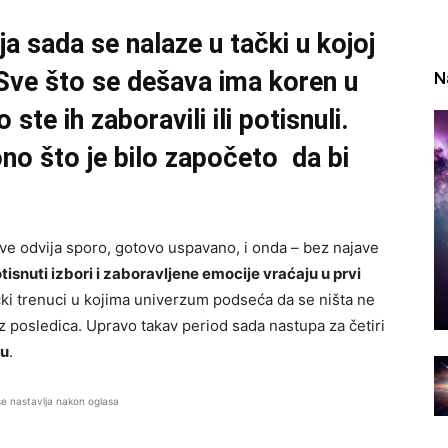
ja sada se nalaze u tački u kojoj
. Sve što se dešava ima koren u
N
ste ih zaboravili ili potisnuli.
o što je bilo započeto da bi
sve odvija sporo, gotovo uspavano, i onda – bez najave
tisnuti izbori i zaboravljene emocije vraćaju u prvi
ički trenuci u kojima univerzum podseća da se ništa ne
ez posledica. Upravo takav period sada nastupa za četiri
ju
.
se nastavlja nakon oglasa