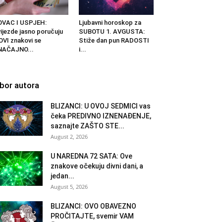
OVAC I USPJEH:
Ljubavni horoskop za
ijezde jasno poručuju
SUBOTU 1. AVGUSTA:
OVI znakovi se
Stiže dan pun RADOSTI
NAČAJNO...
i...
zbor autora
BLIZANCI: U OVOJ SEDMICI vas
čeka PREDIVNO IZNENAĐENJE,
saznajte ZAŠTO STE...
August 2, 2026
U NAREDNA 72 SATA: Ove
znakove očekuju divni dani, a
jedan...
August 5, 2026
BLIZANCI: OVO OBAVEZNO
PROČITAJTE, svemir VAM