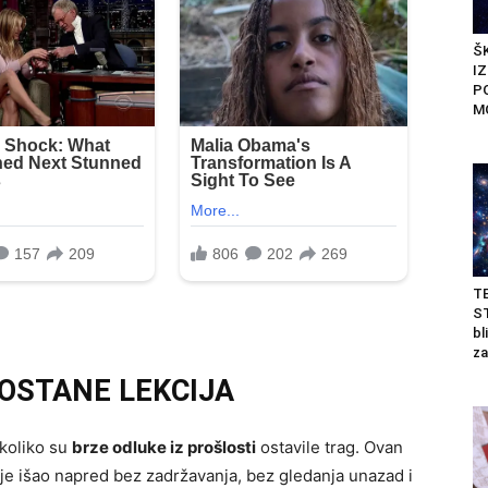
ŠK
I
P
M
T
ST
bl
za
OSTANE LEKCIJA
 koliko su
brze odluke iz prošlosti
ostavile trag. Ovan
sto je išao napred bez zadržavanja, bez gledanja unazad i