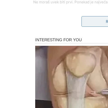
Ne moraš uvek biti prvi. Ponekad je najveća s
STRELAC – BEKSTVO OD 
Strelac je znak slobode, širine i vere u bolje
emotivne odgovornosti
. Kada je postajalo 
Sada karma donosi trenutak u kojem se ne mo
Stare odluke vezane za:
ljubavne odnose koje je ostavio nedovršen
obećanja data u zanosu
izbore napravljene iz želje za slobodom, a n
sada se vraćaju sa jasnim pitanjem:
šta si z