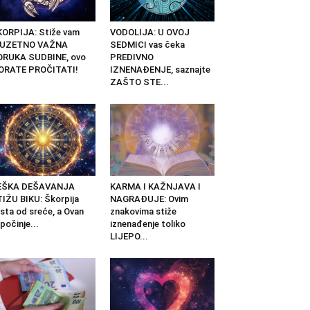
ORPIJA: Stiže vam
VODOLIJA: U OVOJ
ZUZETNO VAŽNA
SEDMICI vas čeka
ORUKA SUDBINE, ovo
PREDIVNO
ORATE PROČITATI!
IZNENAĐENJE, saznajte
ZAŠTO STE...
EŠKA DEŠAVANJA
KARMA I KAŽNJAVA I
IŽU BIKU: Škorpija
NAGRAĐUJE: Ovim
ista od sreće, a Ovan
znakovima stiže
počinje...
iznenađenje toliko
LIJEPO...