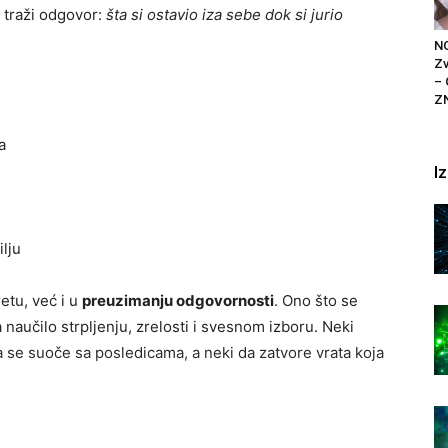
 traži odgovor:
šta si ostavio iza sebe dok si jurio
N
Zv
– 
Z
a
I
ilju
etu, već i u
preuzimanju odgovornosti
. Ono što se
a naučilo strpljenju, zrelosti i svesnom izboru. Neki
a se suoče sa posledicama, a neki da zatvore vrata koja