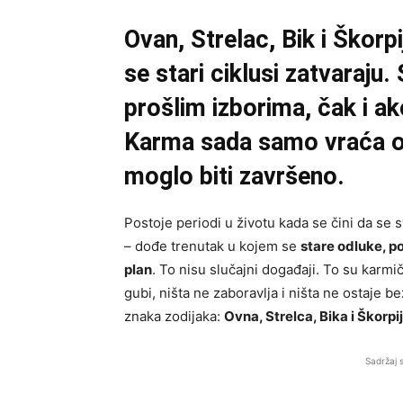
Ovan, Strelac, Bik i Škorpi
se stari ciklusi zatvaraju
prošlim izborima, čak i ako 
Karma sada samo vraća on
moglo biti završeno.
Postoje periodi u životu kada se čini da se 
– dođe trenutak u kojem se
stare odluke, po
plan
. To nisu slučajni događaji. To su karm
gubi, ništa ne zaboravlja i ništa ne ostaje b
znaka zodijaka:
Ovna, Strelca, Bika i Škorpi
Sadržaj 