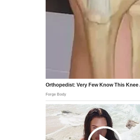
Ovaj period može doneti nostalgiju, emotivn
strahovima. Ali upravo tu leži izlaz. Karma n
da sloboda bez istine nije sloboda – već luta
Karmička poruka za Strelca:
Sloboda ne znači otići. Sloboda znači ostati i
BIK – TVRDOG LAVIRAN
Za Bika, karmička presuda dolazi kroz
stare
znak stabilnosti, sigurnosti i postojanosti, 
samo zato što je to bilo poznato. Sada karma
promeni ili da se završi.
Mogu se aktivirati: