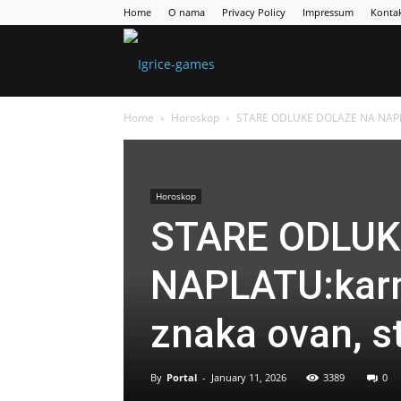
Home
O nama
Privacy Policy
Impressum
Konta
Games
Home
Horoskop
STARE ODLUKE DOLAZE NA NAPLATU
Portal
Horoskop
STARE ODLUK
NAPLATU:karm
znaka ovan, str
By
Portal
-
January 11, 2026
3389
0