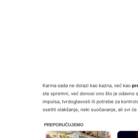
Karma sada ne dolazi kao kazna, već kao
pr
ste spremni, već donosi ono što je odavno s
impulsa, tvrdoglavosti ili potrebe za kontro
osetiti olakšanje, neki suočavanje, ali svi će