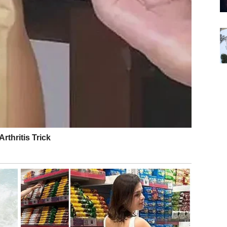
u konfuziju i potrebu da se suoči sa sopstvenim
e želi da Strelca kazni, već da ga
uzemlji
, da ga nauči
nje.
 biti iskren.
JA VIŠE NEMA
 odluke koje su donesene iz straha od promene
. Bik je
ali često je ostajao tamo gde mu više nije bilo dobro –
 postavlja granicu: ono što ne raste, mora da se