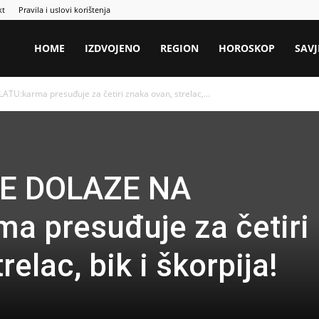
kt
Pravila i uslovi korištenja
HOME
IZDVOJENO
REGION
HOROSKOP
SAVJ
:karma presuđuje za četiri znaka ovan, strelac,...
E DOLAZE NA
a presuđuje za četiri
elac, bik i škorpija!