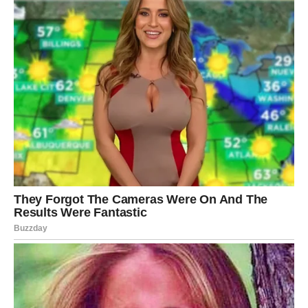
Jarčevi će tokom ovog perioda razmišljati o svojim
ciljevima i planovima. Ovo je dobar trenutak za donošenje
odluka koje se tiču posla ili finansija.
Moguće je i da će dobiti savet ili podršku od osobe koja
im je važna.
Vodolija
Vodolije bi sredinom sedmice mogle osetiti potrebu za
promenom rutine. Moguće je da će poželeti da započnu
nešto novo ili da naprave plan koji će im doneti više
slobode.