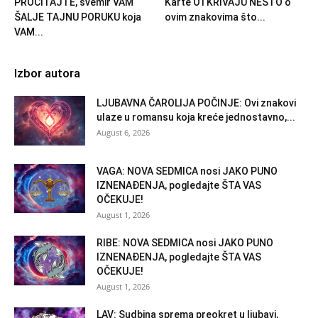
PROČITAJTE, svemir VAM
Karte OTKRIVAJU NEŠTO o
ŠALJE TAJNU PORUKU koja
ovim znakovima što...
VAM...
Izbor autora
LJUBAVNA ČAROLIJA POČINJE: Ovi znakovi
ulaze u romansu koja kreće jednostavno,...
August 6, 2026
VAGA: NOVA SEDMICA nosi JAKO PUNO
IZNENAĐENJA, pogledajte ŠTA VAS
OČEKUJE!
August 1, 2026
RIBE: NOVA SEDMICA nosi JAKO PUNO
IZNENAĐENJA, pogledajte ŠTA VAS
OČEKUJE!
August 1, 2026
LAV: Sudbina sprema preokret u ljubavi,