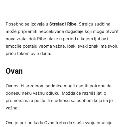
Posebno se izdvajaju
Strelac i Ribe
. Strelcu sudbina
može pripremiti neočekivane događaje koji mogu otvoriti
nova vrata, dok Ribe ulaze u period u kojem ljubav i
emocije postaju veoma važne. Ipak, svaki znak ima svoju
priču tokom ovih dana.
Ovan
Ovnovi bi sredinom sedmice mogli osetiti potrebu da
donesu neku važnu odluku. Možda će razmišljati o
promenama u poslu ili o odnosu sa osobom koja im je
važna.
Ovo je period kada Ovan treba da sluša svoju intuiciju.