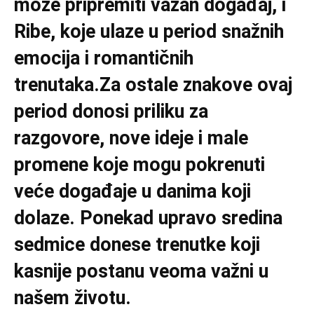
može pripremiti važan događaj, i
Ribe, koje ulaze u period snažnih
emocija i romantičnih
trenutaka.Za ostale znakove ovaj
period donosi priliku za
razgovore, nove ideje i male
promene koje mogu pokrenuti
veće događaje u danima koji
dolaze. Ponekad upravo sredina
sedmice donese trenutke koji
kasnije postanu veoma važni u
našem životu.