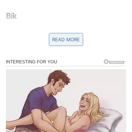
Bik
Za Bikove sredina sedmice može doneti više mira i
stabilnosti. Nakon perioda brige i razmišljanja, Bik može
READ MORE
konačno osetiti da se neke stvari polako rešavaju.
Moguće je i prijatno iznenađenje u komunikaciji sa
bliskom osobom. Razgovor koji će se dogoditi može
doneti osećaj olakšanja i razumevanja.
Blizanci
Blizanci će biti veoma komunikativni i puni ideja. Sredina
sedmice može doneti nove kontakte, zanimljive
razgovore ili čak priliku za novo poznanstvo.