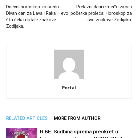
Dnevni horoskop za sredu:
Prelazni dani između zime i
Divan dan za Lava i Raka – evo
početka proleća: Horoskop za
šta čeka ostale znakove
sve znakove Zodijaka.
Zodijaka.
Portal
RELATED ARTICLES
MORE FROM AUTHOR
RIBE: Sudbina sprema preokret u