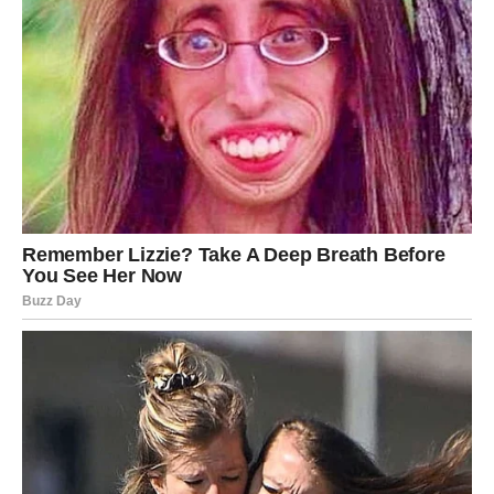
Ovaj period može doneti i zanimljivo poznanstvo.
Ribe
Ribe su znak koji sredinom sedmice može
ploviti morem
ljubavi
. Emotivna energija biće veoma jaka i mogući su
trenuci koji će probuditi lepe emocije.
Moguće je da će Ribe dobiti pažnju od osobe koja im je
važna ili da će se pojaviti neko ko će u njihov život doneti
romantiku i nežnost.
Ovo je period kada Ribe treba da veruju svom srcu.