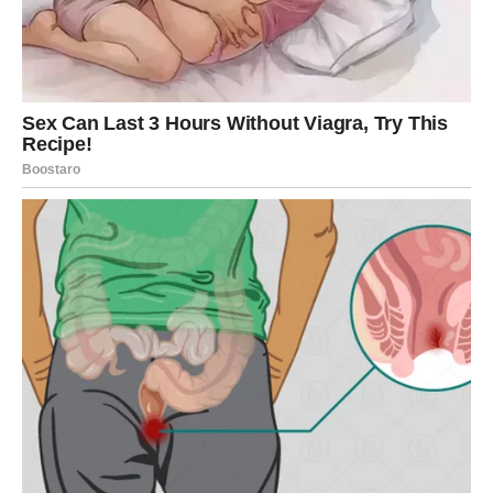
Ovo je dobar trenutak za planiranje, razmenu ideja i
donošenje odluka koje mogu doneti pozitivne promene u
narednom periodu.
Rak
Rakovi bi tokom sredine sedmice mogli biti veoma
emotivni. Moguće je da će se prisetiti nekih događaja iz
prošlosti ili razmišljati o odnosima koji su im važni.
Ipak, ovaj period može doneti i lepe trenutke sa osobama
koje ih iskreno vole. Rak treba da se okruži ljudima koji
mu donose mir i podršku.
Lav