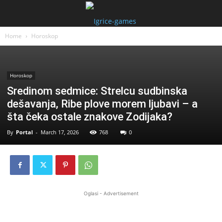
Home
Horoskop
Horoskop
Sredinom sedmice: Strelcu sudbinska
dešavanja, Ribe plove morem ljubavi – a
šta čeka ostale znakove Zodijaka?
By
Portal
-
March 17, 2026
768
0
Oglasi - Advertisement