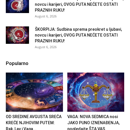
novcu i karijeri, OVOG PUTA NEĆETE OSTATI
PRAZNIH RUKU!
August 6, 2026
ŠKORPIJA: Sudbina sprema preokret u ljubavi,
novcu i karijeri, OVOG PUTA NEĆETE OSTATI
PRAZNIH RUKU!
August 6, 2026
Popularno
OD SREDINE AVGUSTA SREĆA
VAGA: NOVA SEDMICA nosi
KREĆE NJIHOVIM PUTEM:
JAKO PUNO IZNENAĐENJA,
Rak, Lav i Vaga...
pogledajte ŠTA VAS