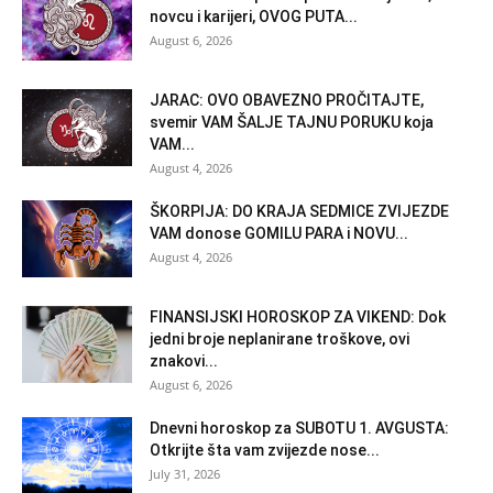
novcu i karijeri, OVOG PUTA...
August 6, 2026
JARAC: OVO OBAVEZNO PROČITAJTE,
svemir VAM ŠALJE TAJNU PORUKU koja
VAM...
August 4, 2026
ŠKORPIJA: DO KRAJA SEDMICE ZVIJEZDE
VAM donose GOMILU PARA i NOVU...
August 4, 2026
FINANSIJSKI HOROSKOP ZA VIKEND: Dok
jedni broje neplanirane troškove, ovi
znakovi...
August 6, 2026
Dnevni horoskop za SUBOTU 1. AVGUSTA:
Otkrijte šta vam zvijezde nose...
July 31, 2026