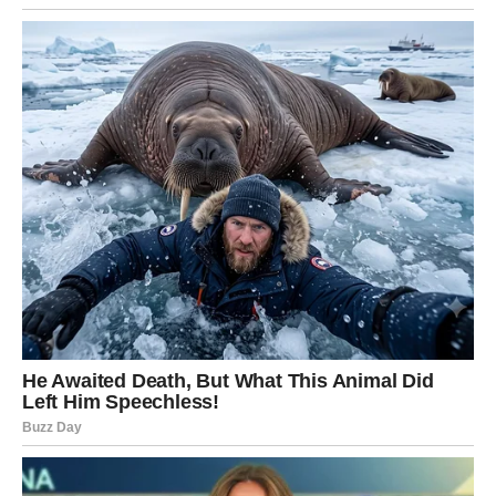
Strelac
Za Strelčeve sredina sedmice može doneti
sudbinska
dešavanja
. Neki događaj, susret ili razgovor mogao bi
pokrenuti niz promena koje će imati značajan uticaj na
naredni period.
Možda će upoznati osobu koja će ostaviti snažan utisak ili
će dobiti priliku koja će ih navesti da razmisle o novim
životnim putevima.
Važno je da Strelac bude otvoren za promene jer upravo
one mogu doneti nešto veoma dobro.
Jarac