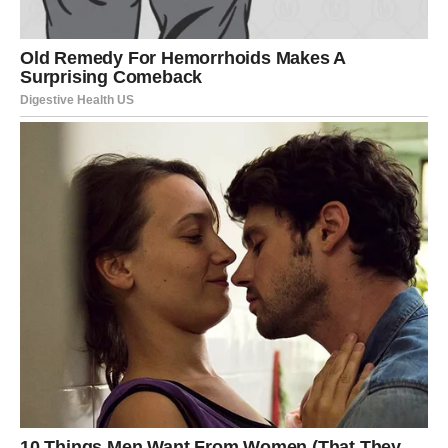
Lavovi će tokom ovih dana imati mnogo energije i želju da
pokrenu nove stvari. Moguće je da će dobiti ideju ili
priliku koja će ih inspirisati.
Na emotivnom planu moguće je prijatno iznenađenje ili
susret koji će Lavovima popraviti raspoloženje.
Devica
Device će sredinom sedmice biti fokusirane na obaveze i
odgovornosti. Ovo je dobar trenutak za rešavanje
problema i završavanje poslova koji su dugo čekali.
Ipak, Device bi trebalo da pronađu malo vremena za sebe
kako bi se odmorile i napunile energijom.