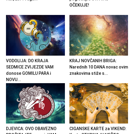
OČEKUJE!
VODOLIJA: DO KRAJA
KRAJ NOVČANIH BRIGA:
SEDMICE ZVIJEZDE VAM
Narednih 10 DANA novac ovim
donose GOMILU PARA i
znakovima stiže s...
NOVU...
DJEVICA: OVO OBAVEZNO
CIGANSKE KARTE za VIKEND: