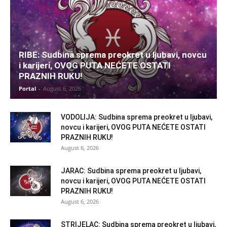
RIBE: Sudbina sprema preokret u ljubavi, novcu
i karijeri, OVOG PUTA NEĆETE OSTATI
PRAZNIH RUKU!
Portal
-
August 6, 2026
VODOLIJA: Sudbina sprema preokret u ljubavi,
novcu i karijeri, OVOG PUTA NEĆETE OSTATI
PRAZNIH RUKU!
August 6, 2026
JARAC: Sudbina sprema preokret u ljubavi,
novcu i karijeri, OVOG PUTA NEĆETE OSTATI
PRAZNIH RUKU!
August 6, 2026
STRIJELAC: Sudbina sprema preokret u ljubavi,