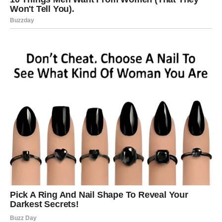
Vaga
Za Vage sredina sedmice može doneti zanimljive
razgovore i nove ideje. Moguće je da će neko iz njihove
okoline pokazati posebnu pažnju.
Ovaj period može doneti i nove planove vezane za
budućnost.
Škorpija
Škorpije će tokom ovih dana biti veoma intuitivne. Lako
će osetiti šta se dešava oko njih i prepoznati prave
namere ljudi.
Moguće je i da će dobiti informaciju ili poruku koja će im
pomoći da bolje razumeju neku situaciju.