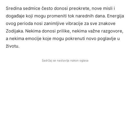
Sredina sedmice često donosi preokrete, nove misli i
događaje koji mogu promeniti tok narednih dana. Energija
ovog perioda nosi zanimljive vibracije za sve znakove
Zodijaka. Nekima donosi prilike, nekima važne razgovore,
a nekima emocije koje mogu pokrenuti novo poglavlje u
životu.
Sadržaj se nastavlja nakon oglasa