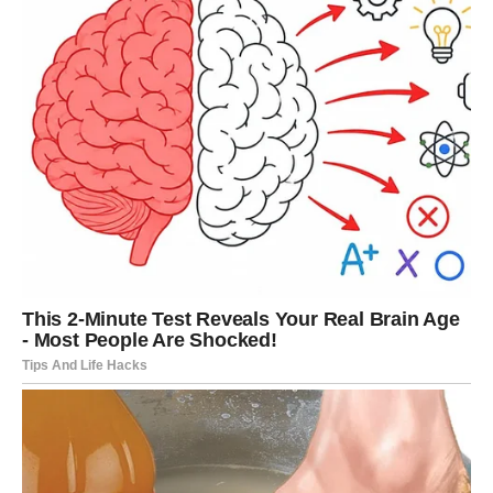
dugoročnu stabilnost – emotivnu, porodičnu, ali i
unutrašnju.
Po prvi put posle dugo vremena, osećate da
život ima
smisao koji vas ne umara
.