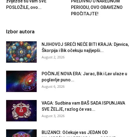
zvijezde su vam SVE
PREDIVNO U NAREDNOM
POSLOŽILE, ovo...
PERIODU, OVO OBAVEZNO
PROČITAJTE!
Izbor autora
NJIHOVOJ SREĆI NEĆE BITI KRAJA: Djevica,
Škorpija i Bik očekuju najljepši...
August 2, 2026
POČINJE NOVA ERA: Jarac, Bik i Lav ulaze u
poglavlje puno...
August 6, 2026
VAGA: Sudbina vam BAŠ SADA ISPUNJAVA
SVE ŽELJE, razlog će vas...
August 3, 2026
BLIZANCI: Očekuje vas JEDAN OD