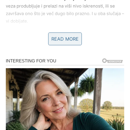
veza produbljuje i prelazi na viši nivo iskrenosti, ili se
završava ono što je već dugo bilo prazno. I u oba slučaja –
vi dobijate.
Unutrašnja sreća
READ MORE
Najveća sreća za Vodoliju u ovom periodu nije spoljašnja
– ona dolazi iznutra. Vraća vam se osećaj
lične slobode,
inspiracije i vere u sebe
. Počinjete da se budite sa lakšim
mislima i jasnijim osećajem kuda želite da idete.
To je znak da ste ušli u fazu u kojoj život više ne ide
protiv vas, već
sa vama
.
RIBE – Nagrada za dušu koja je
previše volela i previše ćutala