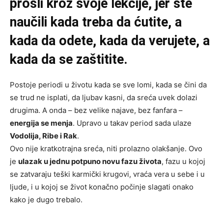
prošli kroz svoje lekcije, jer ste
naučili kada treba da ćutite, a
kada da odete, kada da verujete, a
kada da se zaštitite.
Postoje periodi u životu kada se sve lomi, kada se čini da
se trud ne isplati, da ljubav kasni, da sreća uvek dolazi
drugima. A onda – bez velike najave, bez fanfara –
energija se menja
. Upravo u takav period sada ulaze
Vodolija, Ribe i Rak
.
Ovo nije kratkotrajna sreća, niti prolazno olakšanje. Ovo
je
ulazak u jednu potpuno novu fazu života
, fazu u kojoj
se zatvaraju teški karmički krugovi, vraća vera u sebe i u
ljude, i u kojoj se život konačno počinje slagati onako
kako je dugo trebalo.