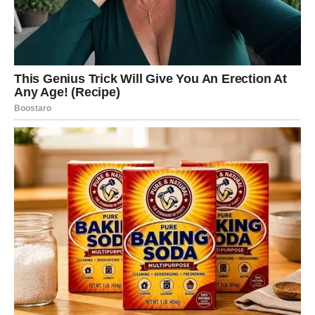
Ribe su znak koji najdublje oseća. Vi ste oni koji veruju i
kada nemaju dokaz, koji vole i kada boli, koji daju i kada
im se ne vraća. Upravo zato ste u prethodnom periodu
prošli kroz mnogo razočaranja, emotivnih gubitaka i tihih
suza.
Ali sada –
dolazi naplata karme u najlepšem mogućem
obliku
.
Kraj emotivne patnje
Srećna faza za Ribe počinje onog trenutka kada shvatite
da
više ne morate da spasavate druge da biste bili
voljeni
. Počinje vreme u kome se oslobađate uloge žrtve,
uloge one osobe koja uvek razume, ali retko biva
shvaćena.
Odluke koje donosite sada su zrelije, hrabrije i više
usmerene ka vašem miru.