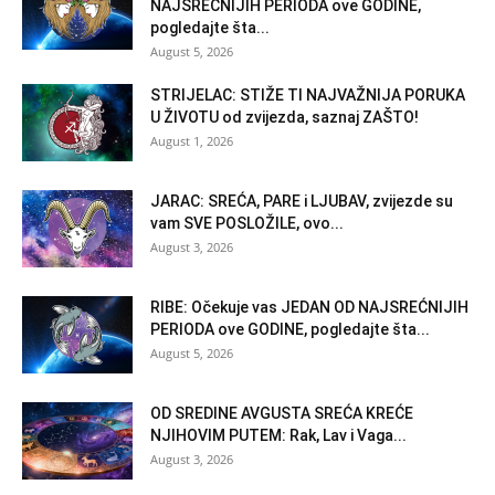
NAJSREĆNIJIH PERIODA ove GODINE,
pogledajte šta...
August 5, 2026
STRIJELAC: STIŽE TI NAJVAŽNIJA PORUKA
U ŽIVOTU od zvijezda, saznaj ZAŠTO!
August 1, 2026
JARAC: SREĆA, PARE i LJUBAV, zvijezde su
vam SVE POSLOŽILE, ovo...
August 3, 2026
RIBE: Očekuje vas JEDAN OD NAJSREĆNIJIH
PERIODA ove GODINE, pogledajte šta...
August 5, 2026
OD SREDINE AVGUSTA SREĆA KREĆE
NJIHOVIM PUTEM: Rak, Lav i Vaga...
August 3, 2026