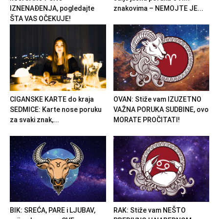
IZNENAĐENJA, pogledajte
znakovima – NEMOJTE JE...
ŠTA VAS OČEKUJE!
CIGANSKE KARTE do kraja
OVAN: Stiže vam IZUZETNO
SEDMICE: Karte nose poruku
VAŽNA PORUKA SUDBINE, ovo
za svaki znak,...
MORATE PROČITATI!
BIK: SREĆA, PARE i LJUBAV,
RAK: Stiže vam NEŠTO