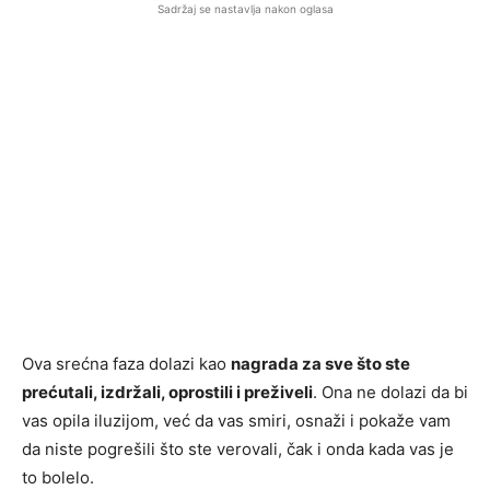
Sadržaj se nastavlja nakon oglasa
Ova srećna faza dolazi kao
nagrada za sve što ste
prećutali, izdržali, oprostili i preživeli
. Ona ne dolazi da bi
vas opila iluzijom, već da vas smiri, osnaži i pokaže vam
da niste pogrešili što ste verovali, čak i onda kada vas je
to bolelo.