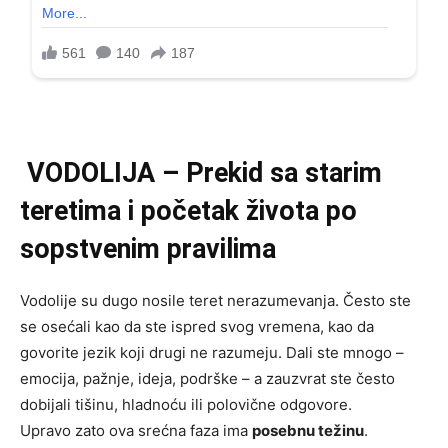
VODOLIJA – Prekid sa starim
teretima i početak života po
sopstvenim pravilima
Vodolije su dugo nosile teret nerazumevanja. Često ste
se osećali kao da ste ispred svog vremena, kao da
govorite jezik koji drugi ne razumeju. Dali ste mnogo –
emocija, pažnje, ideja, podrške – a zauzvrat ste često
dobijali tišinu, hladnoću ili polovične odgovore.
Upravo zato ova srećna faza ima
posebnu težinu
.