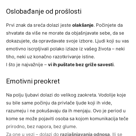
Oslobađanje od prošlosti
Prvi znak da sreća dolazi jeste
olakšanje
. Počinjete da
shvatate da više ne morate da objašnjavate sebe, da se
dokazujete, da opravdavate svoje izbore. Ljudi koji su vas
emotivno iscrpljivali polako izlaze iz vašeg života – neki
tiho, neki uz konačno razotkrivanje istine.
I što je najvažnije –
vi ih puštate bez griže savesti
.
Emotivni preokret
Na polju ljubavi dolazi do velikog zaokreta. Vodolije koje
su bile same počinju da privlače ljude koji ih vide,
razumeju i ne pokušavaju da ih menjaju. Ovo je period u
kome se može pojaviti osoba sa kojom komunikacija teče
prirodno, bez napora, bez glume.
Za one u vezi – dolazi do
razjašnjavanja odnosa
. Ili se