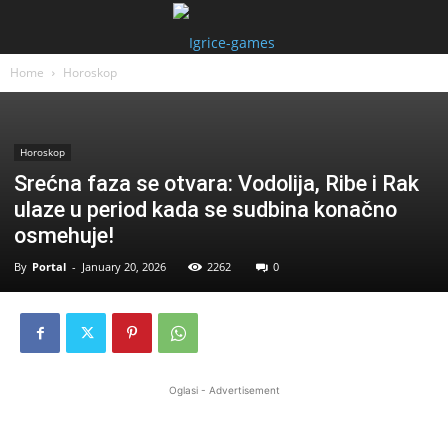
Home
Horoskop
Horoskop
Srećna faza se otvara: Vodolija, Ribe i Rak
ulaze u period kada se sudbina konačno
osmehuje!
By
Portal
-
January 20, 2026
2262
0
Oglasi - Advertisement