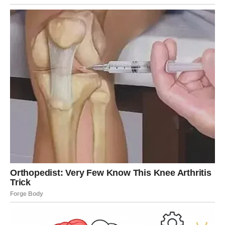
straha, već iz sigurnosti. Počinjete da verujete da
zaslužujete ljubav koja ne boli, odnose koji ne iscrpljuju i
život koji ne traži stalnu borbu.
Ljubav koja pruža sigurnost
Na polju ljubavi Rakovi konačno dobijaju ono za čim su
čeznuli –
osećaj pripadnosti i zaštite
. Bilo da je reč o
novoj osobi ili o stabilizaciji postojećeg odnosa, srce se
smiruje, a sumnje nestaju.
Ovo je period u kome Rak shvata da više ne mora da se
brani, da krije emocije ili da strahuje od napuštanja.
Život po sopstvenoj meri
Sreća za Raka dolazi i kroz važne životne odluke. Mnogi
Rakovi će u ovom periodu napraviti promene koje donose