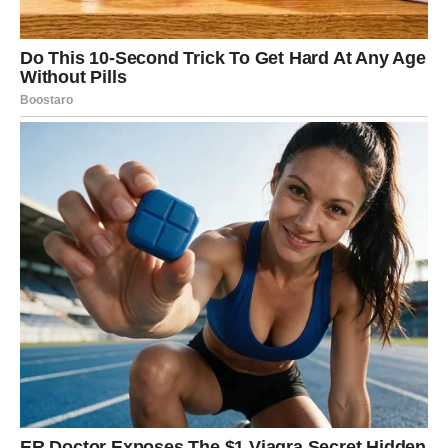
Ljubav koja leči
Na emotivnom planu dolazi
jedan od najlepših perioda
.
Nove ljubavi koje se pojavljuju sada nose snažnu
sudbinsku notu. To su odnosi u kojima nema igrica, nema
manipulacije, nema potrebe da se dokazujete.
Za Ribe koje su već u vezi – dolazi do dubokog emotivnog
zbližavanja, razgovora koji leče stare rane i osećaja da
više niste sami, čak ni u svojim strahovima.
Povratak vere u život
Sreća za Ribe ne dolazi samo kroz ljubav prema drugima,
već i kroz
ljubav prema sebi
. Počinjete da cenite svoju
intuiciju, svoje emocije, svoju nežnost. Shvatate da vaša
osetljivost nije slabost, već dar.
U ovoj fazi Ribe ponovo počinju da sanjaju – ali sada sa