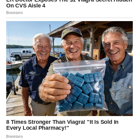
osećajem da se ti snovi zaista mogu ostvariti.
RAK – Konačno dolazi mir koji
ste dugo tražili
Rakovi su znak koji nosi dom u srcu. Vi ste čuvari
emocija, uspomena, porodice i odnosa. Često ste bili stub
drugima, oslonac, rame za plakanje – dok ste svoje
potrebe stavljali na poslednje mesto.
Sada se ta dinamika menja.
Smirenje i emotivna stabilnost
Srećna faza za Rakove donosi
duboko unutrašnje
smirenje
. Počinje period u kome više ne reagujete iz