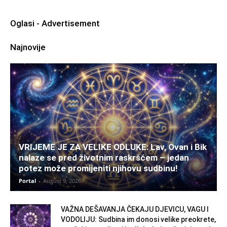
Oglasi - Advertisement
Najnovije
VRIJEME JE ZA VELIKE ODLUKE: Lav, Ovan i Bik
nalaze se pred životnim raskršćem – jedan
potez može promijeniti njihovu sudbinu!
Portal
-
August 9, 2026
VAŽNA DEŠAVANJA ČEKAJU DJEVICU, VAGU I
VODOLIJU: Sudbina im donosi velike preokrete,