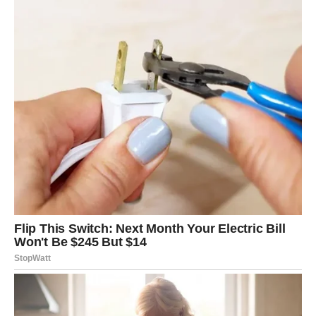
život donosi više mira.
Počinje mnogo sretnije poglavlje
Pred vama su veoma važni i srećni trenuci.
VODOLIJA
Zvijezde vam donose neočekivanu priliku ili susret koji
potpuno mijenja vaše planove.
Jedna osoba sada igra veoma važnu ulogu u vašoj
budućnosti.
Promjene vam donose sreću
Pred vama su veoma posebni dani.