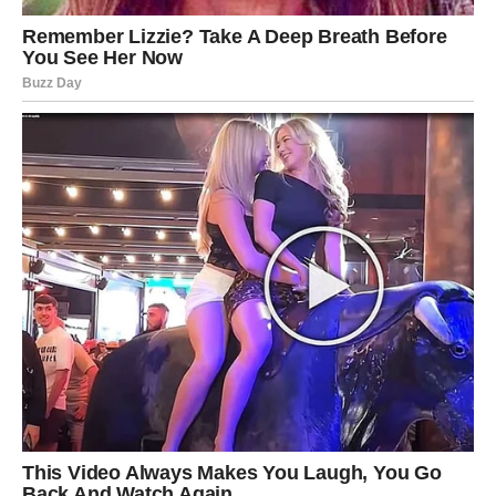
Ljubav vam mijenja budućnost
Pred vama su trenuci koje ćete dugo pamtiti.
ŠKORPIJA
Pred vama je veliki poslovni i finansijski preokret.
Moguće su veoma dobre vijesti koje vam vraćaju vjeru u
uspjeh i sigurniju budućnost.
Sudbina vam donosi ono što zaslužujete
Pred vama su veoma važni trenuci.
STRIJELAC