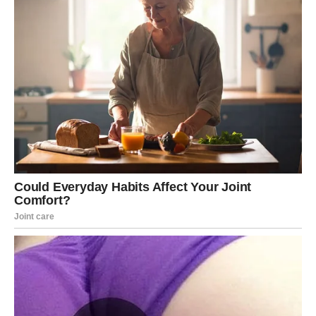
RIBE
Ribe ulaze u mnogo nježniji i emotivno stabilniji period
života.
Poslije mnogo tuge dolazi osjećaj sigurnosti, ljubavi i
unutrašnjeg mira.
Sudbina vam vraća vjeru u bolje dane
Pred vama su trenuci puni topline i sreće.
Sreća poslije dugog čekanja sada dolazi mnogim
znakovima Zodijaka, ali posebno će je osjetiti Rakovi,
Lavovi i Jarčevi kojima zvijezde donose vijest koja može
potpuno promijeniti njihov život.