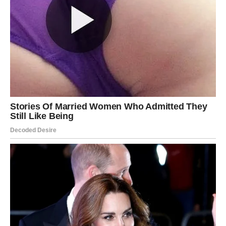
Ovo je period tokom kojeg univerzum pokazuje da
nijedno čekanje nije bilo uzaludno i da najbolje stvari
često dolaze onda kada skoro izgubimo nadu da će se
ikada dogoditi.