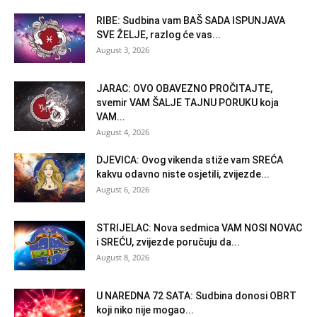
RIBE: Sudbina vam BAŠ SADA ISPUNJAVA
SVE ŽELJE, razlog će vas...
August 3, 2026
JARAC: OVO OBAVEZNO PROČITAJTE,
svemir VAM ŠALJE TAJNU PORUKU koja
VAM...
August 4, 2026
DJEVICA: Ovog vikenda stiže vam SREĆA
kakvu odavno niste osjetili, zvijezde...
August 6, 2026
STRIJELAC: Nova sedmica VAM NOSI NOVAC
i SREĆU, zvijezde poručuju da...
August 8, 2026
U NAREDNA 72 SATA: Sudbina donosi OBRT
koji niko nije mogao...