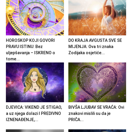
HOROSKOP KOJI GOVORI
DO KRAJA AVGUSTA SVE SE
PRAVU ISTINU: Bez
MIJENJA: Ova tri znaka
uljepšavanja – ISKRENO o
Zodijaka osjetiće...
tome...
DJEVICA: VIKEND JE STIGAO,
BIVŠA LJUBAV SE VRAĆA: Ovi
a uz njega dolazi I PREDIVNO
znakovi mislili su da je
IZNENAĐENJE,...
PRIČA...