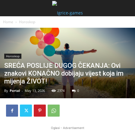
Home
Horoskop
Horoskop
SREĆA POSLIJE DUGOG ČEKANJA: Ovi
znakovi KONAČNO dobijaju vijest koja im
mijenja ŽIVOT!
By
Portal
-
May 13, 2026
2374
0
Oglasi - Advertisement