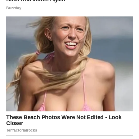
Nova energija donosi vam mnogo spontanih događaja i
zanimljivih ljudi.
Jedna vijest mogla bi vam potpuno promijeniti
raspoloženje i planove.
Sreća dolazi iznenada
Pred vama su veoma uzbudljivi dani.
JARAC
Jarčevi konačno dobijaju potvrdu da sav trud i čekanje
nisu bili uzaludni.
Finansijska situacija postaje mnogo bolja, dok ljubavni