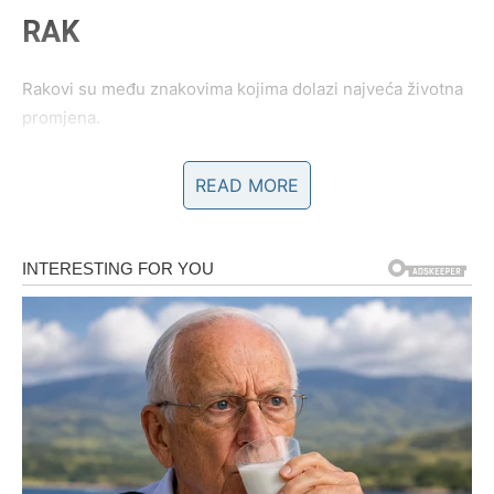
RAK
Rakovi su među znakovima kojima dolazi najveća životna
promjena.
Poslije mnogo tuge i čekanja konačno dolazi ljubav ili
READ MORE
vijest koja vam vraća vjeru u sreću.
Srce dobija ono što je dugo tražilo
Pred vama su veoma nježni i posebni trenuci.
LAV
Vi ste znak kojem zvijezde donose ogromnu količinu
sreće i uspjeha.