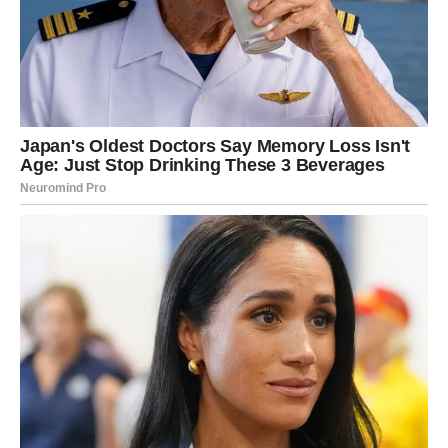
Moguća je velika poslovna prilika ili finansijska vijest koja
vam mijenja život.
Vrijeme velikog trijumfa
Pred vama su dani tokom kojih vam sve ide od ruke.