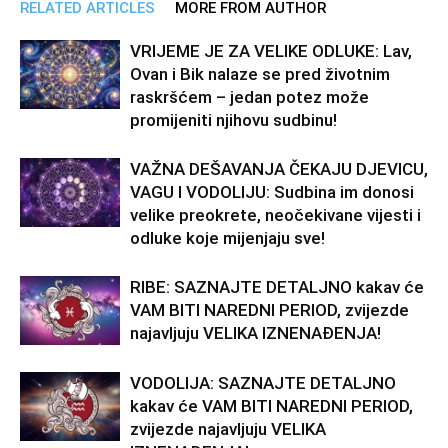
RELATED ARTICLES
MORE FROM AUTHOR
VRIJEME JE ZA VELIKE ODLUKE: Lav,
Ovan i Bik nalaze se pred životnim
raskršćem – jedan potez može
promijeniti njihovu sudbinu!
VAŽNA DEŠAVANJA ČEKAJU DJEVICU,
VAGU I VODOLIJU: Sudbina im donosi
velike preokrete, neočekivane vijesti i
odluke koje mijenjaju sve!
RIBE: SAZNAJTE DETALJNO kakav će
VAM BITI NAREDNI PERIOD, zvijezde
najavljuju VELIKA IZNENAĐENJA!
VODOLIJA: SAZNAJTE DETALJNO
kakav će VAM BITI NAREDNI PERIOD,
zvijezde najavljuju VELIKA