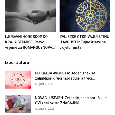
LJUBAVNI HOROSKOP DO
ZVIJEZDE OTKRIVAJU ISTINU
KRAJA SEDMICE: Pravo
U AVGUSTU: Tajne izlaze na
vrijeme za ROMANSU i NOVA...
vidjelo i ništa...
Izbor autora
DO KRAJA AVGUSTA: Jedan znak se
zaljubljuje, drugi napreduje, a treći...
August 6, 2026
NOVAC I USPJEH: Zvijezde jasno poručuju –
OVI znakovi se ZNAČAJNO...
August 5, 2026