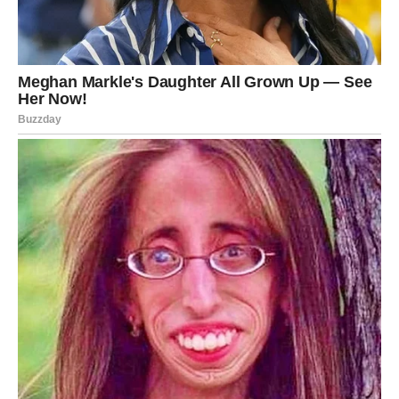
DJEVICA
Pred vama su dani tokom kojih ćete konačno jasno vidjeti
da se trud ipak isplatio.
Jedna odluka ili razgovor donose vam veliko olakšanje.
Sudbina vam otvara nova vrata
Pred vama su mnogo mirniji i sretniji dani.
VAGA
Zvijezde vam donose veoma romantičan i srećan period.
Ako ste slobodni, moguće je poznanstvo koje odmah
djeluje posebno i sudbinski.