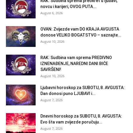
RAK: Sudbina sprema preokret u ljubavi,
novcu i karijeri, OVOG PUTA...
August 6, 2026
OVAN: Zvijezde vam DO KRAJA AVGUSTA
donose VELIKO BOGATSTVO – saznajte...
August 10, 2026
RAK: Sudbina vam sprema PREDIVNO
IZNENAĐENJE, NAREDNI DANI BIĆE
SAVRŠENI!
August 10, 2026
Ljubavni horoskop za SUBOTU, 8. AVGUSTA:
Dan donosi puno LJUBAVI i...
August 7, 2026
Dnevni horoskop za SUBOTU, 8. AVGUSTA:
Evo šta vam zvijezde poručuju...
August 7, 2026