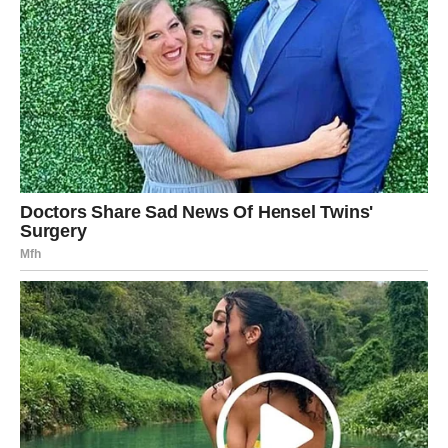
KAKO DA SE LAV NAJBOLJE
POSTAVI U OVOM PERIODU?
Ne reagujte iz povređenog ponosa
Ne dokazujte se onima koji vas ne vide
Birajte dostojanstvo umesto drame
Dozvolite sebi da budete ranjivi
Ovo je period u kome Lav uči da je
prava veličina u miru,
a ne u borbi
.