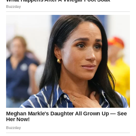
iskreno
povratak stare ljubavi sa istinom koju niste ranije čuli
spoznaju da vas privlači neko ko vam ne aplaudira, već
vas smiruje
Ovo je period kada se ruši potreba da budete obožavani,
a rađa se želja da budete
voljeni bez uslova
.
Emotivna poruka:
Ljubav nije pozornica – već mesto gde
smeš da spustiš gard.
UNUTRAŠNJI PREOKRET – KO