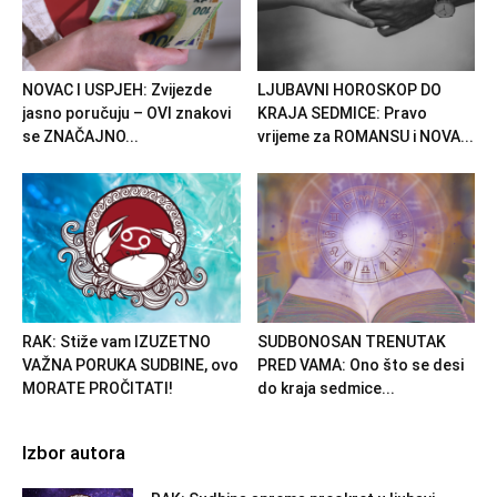
NOVAC I USPJEH: Zvijezde
LJUBAVNI HOROSKOP DO
jasno poručuju – OVI znakovi
KRAJA SEDMICE: Pravo
se ZNAČAJNO...
vrijeme za ROMANSU i NOVA...
RAK: Stiže vam IZUZETNO
SUDBONOSAN TRENUTAK
VAŽNA PORUKA SUDBINE, ovo
PRED VAMA: Ono što se desi
MORATE PROČITATI!
do kraja sedmice...
Izbor autora