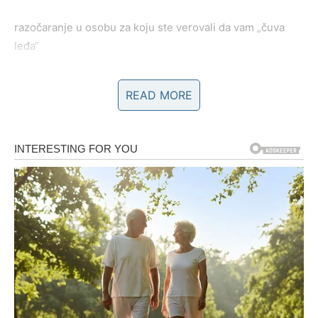
razočaranje u osobu za koju ste verovali da vam „čuva
leđa“
U prvom trenutku može se javiti bes, povlačenje ili
READ MORE
potreba da pokažete snagu, ali upravo tu sudbina traži
drugačiji odgovor –
dostojanstvo, a ne borbu
.
Poruka sudbine:
Nisi slab ako ne reaguješ – jak si ako
biraš kako reaguješ.
POSAO I STATUS – RADIKALNA
PROMENA ULOGE
Na poslovnom planu Lavovi ulaze u period
preispitivanja
pozicije i pravca
.