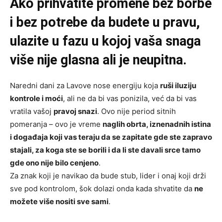
Ako prihvatite promene bez borbe
i bez potrebe da budete u pravu,
ulazite u fazu u kojoj vaša snaga
više nije glasna ali je neupitna.
Naredni dani za Lavove nose energiju koja
ruši iluziju
kontrole i moći
, ali ne da bi vas ponizila, već da bi vas
vratila vašoj
pravoj snazi
. Ovo nije period sitnih
pomeranja – ovo je vreme
naglih obrta, iznenadnih istina
i događaja koji vas teraju da se zapitate gde ste zapravo
stajali, za koga ste se borili i da li ste davali srce tamo
gde ono nije bilo cenjeno
.
Za znak koji je navikao da bude stub, lider i onaj koji drži
sve pod kontrolom, šok dolazi onda kada shvatite da
ne
možete više nositi sve sami
.