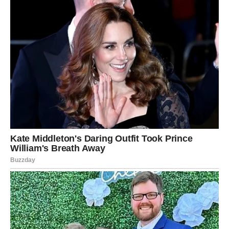
ZAŠTO SE OVO DEŠAVA BAŠ
SADA?
Zato što ste prerasli staru verziju sebe.
Sudbina vam sada oduzima ono što je hranilo ego, da bi
vam dala ono što hrani dušu. Sve što se ruši:
ruši se jer je bilo zasnovano na spoljašnjoj potvrdi
odlazi jer vas je iscrpljivalo
menja se jer vas je držalo u ulozi koja vam više ne
pristaje
I iako će vam trebati vreme da se naviknete na novi
osećaj, ubrzo shvatate da ste
slobodniji nego ikada
.