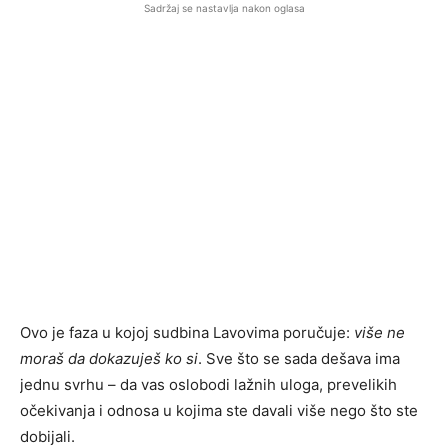
Sadržaj se nastavlja nakon oglasa
Ovo je faza u kojoj sudbina Lavovima poručuje:
više ne
moraš da dokazuješ ko si
. Sve što se sada dešava ima
jednu svrhu – da vas oslobodi lažnih uloga, prevelikih
očekivanja i odnosa u kojima ste davali više nego što ste
dobijali.