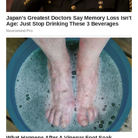
samopoštovanju.
LJUBAV – ISTINA KOJA SKIDA
MASKU
U ljubavi, naredni dani donose
neočekivano
razotkrivanje emocija
.
Ako ste u vezi, može doći do razgovora koji vas
iznenađuje jer pokazuje da druga strana ima drugačiju
sliku odnosa nego vi. Možda shvatate da ste bili vođa i u
ljubavi, da ste davali više pažnje, inicijative i topline nego
što ste dobijali.
Za slobodne Lavove, šok može doći kroz:
iznenadan susret sa osobom koja vas vidi „bez sjaja“ – ali