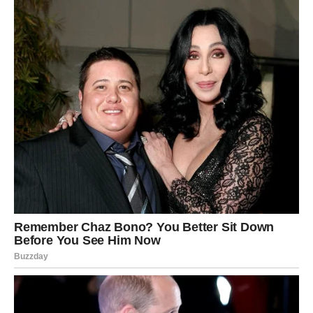
SI KADA NIKO NE GLEDA?
Najveća radikalna promena kod Lava dešava se iznutra.
U jednom trenutku shvatate da:
ne morate uvek biti najjači
ne morate nositi tuđe odgovornosti
imate pravo da budete umorni
Ova spoznaja može biti šokantna jer ste navikli da vas
drugi vide kao oslonac. Sada učite da
budete oslonac
sebi
, a ne svima oko sebe. Počinjete da skidate uloge,
maske i očekivanja koja vam nisu pripadala.
Unutrašnja istina:
Tvoja vrednost ne zavisi od aplauza.