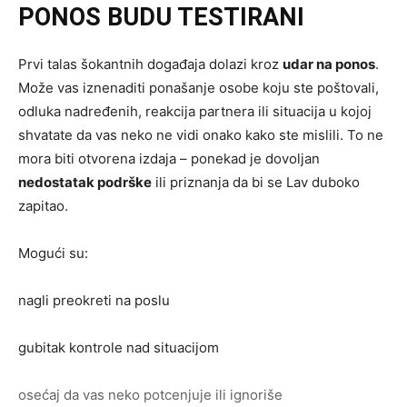
PONOS BUDU TESTIRANI
Prvi talas šokantnih događaja dolazi kroz
udar na ponos
.
Može vas iznenaditi ponašanje osobe koju ste poštovali,
odluka nadređenih, reakcija partnera ili situacija u kojoj
shvatate da vas neko ne vidi onako kako ste mislili. To ne
mora biti otvorena izdaja – ponekad je dovoljan
nedostatak podrške
ili priznanja da bi se Lav duboko
zapitao.
Mogući su:
nagli preokreti na poslu
gubitak kontrole nad situacijom
osećaj da vas neko potcenjuje ili ignoriše