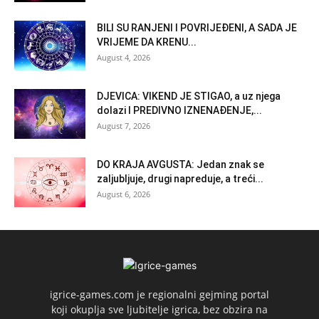
BILI SU RANJENI I POVRIJEĐENI, A SADA JE
VRIJEME DA KRENU...
August 4, 2026
DJEVICA: VIKEND JE STIGAO, a uz njega
dolazi I PREDIVNO IZNENAĐENJE,...
August 7, 2026
DO KRAJA AVGUSTA: Jedan znak se
zaljubljuje, drugi napreduje, a treći...
August 6, 2026
igrice-games.com je regionalni gejming portal
koji okuplja sve ljubitelje igrica, bez obzira na