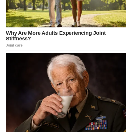
Može se desiti da:
dobijete neočekivanu kritiku
shvatite da trud nije bio vrednovan
ili se pojavi prilika koja zahteva da siđete sa starog „trona“
da biste izgradili novi
Ovo može delovati šokantno jer ste navikli da budete
primećeni, ali sada se od vas traži da se zapitate:
da li ovo
radim zbog sebe ili zbog slike koju drugi imaju o meni?
Finansije mogu kratkoročno oscilirati, ali dugoročno – ova
promena vodi ka stabilnijem i iskrenijem uspehu, onom
koji ne zahteva stalno dokazivanje.
Ključna lekcija:
Prava moć nije u tituli, već u