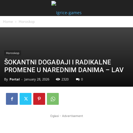
Home
Horoskop
Horoskop
ŠOKANTNI DOGAĐAJI I RADIKALNE
PROMENE U NAREDNIM DANIMA – LAV
By
Portal
-
January 28, 2026
2320
0
Oglasi - Advertisement