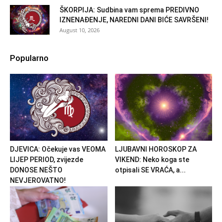
ŠKORPIJA: Sudbina vam sprema PREDIVNO
IZNENAĐENJE, NAREDNI DANI BIĆE SAVRŠENI!
August 10, 2026
Popularno
DJEVICA: Očekuje vas VEOMA
LJUBAVNI HOROSKOP ZA
LIJEP PERIOD, zvijezde
VIKEND: Neko koga ste
DONOSE NEŠTO
otpisali SE VRAĆA, a...
NEVJEROVATNO!