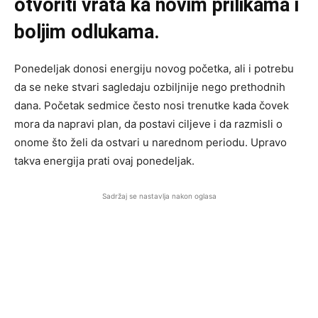
otvoriti vrata ka novim prilikama i
boljim odlukama.
Ponedeljak donosi energiju novog početka, ali i potrebu
da se neke stvari sagledaju ozbiljnije nego prethodnih
dana. Početak sedmice često nosi trenutke kada čovek
mora da napravi plan, da postavi ciljeve i da razmisli o
onome što želi da ostvari u narednom periodu. Upravo
takva energija prati ovaj ponedeljak.
Sadržaj se nastavlja nakon oglasa