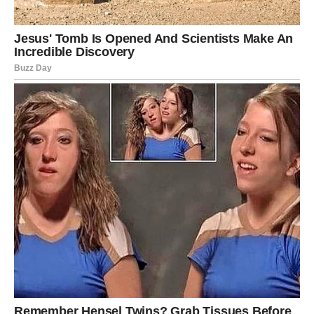
RIBE
Ribe će ovog ponedeljka biti posebno intuitivne i
emotivne. Možete osetiti potrebu da se posvetite svojim
mislima, planovima ili kreativnim idejama.
Na poslovnom planu moguće je da ćete dobiti priliku da
pokažete svoje talente ili da započnete nešto što vam
donosi zadovoljstvo.
U ljubavi Ribe mogu doživeti lep emotivni trenutak sa
partnerom. Slobodne Ribe mogu upoznati osobu koja u
njihov život unosi nežnost i razumevanje.