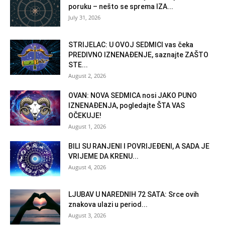
poruku – nešto se sprema IZA...
July 31, 2026
STRIJELAC: U OVOJ SEDMICI vas čeka
PREDIVNO IZNENAĐENJE, saznajte ZAŠTO
STE...
August 2, 2026
OVAN: NOVA SEDMICA nosi JAKO PUNO
IZNENAĐENJA, pogledajte ŠTA VAS
OČEKUJE!
August 1, 2026
BILI SU RANJENI I POVRIJEĐENI, A SADA JE
VRIJEME DA KRENU...
August 4, 2026
LJUBAV U NAREDNIH 72 SATA: Srce ovih
znakova ulazi u period...
August 3, 2026