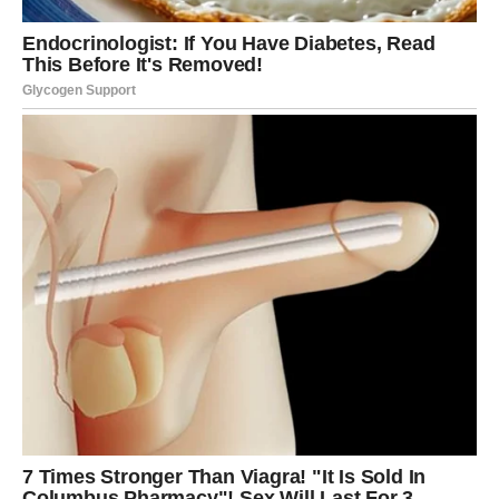
poruke. Ako ste slobodni, neko iz prošlosti može ponovo
pokušati da uđe u vaš život. Biće važno da slušate svoje
srce i procenite da li je to zaista ono što želite.
RAK
Rakovi će ovog ponedeljka biti veoma emotivni i intuitivni.
Možete osetiti potrebu da se povučete na trenutak i
razmislite o nekim važnim životnim pitanjima.
Na poslu je moguće da ćete morati da rešite situaciju koja
zahteva diplomatičnost i strpljenje. Vaša sposobnost da
razumete druge ljude biće velika prednost.
U ljubavi Rakovi traže dubinu i iskrenost. Partner može
želeti da vam pokaže koliko mu značite kroz pažnju i
podršku. Slobodni Rakovi mogu upoznati osobu koja u