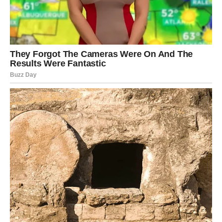
U ljubavi Jarčevi traže stabilnost i sigurnost. Partner
može pokazati koliko ceni vašu odanost i podršku.
VODOLIJA
Vodolije će ovog ponedeljka imati mnogo ideja i
inspiracije. Vaš um će biti pun planova i želje da
promenite nešto u svom životu.
Na poslu se može pojaviti prilika da započnete nešto
novo ili da sarađujete sa osobama koje imaju slične ideje
kao vi.
U ljubavi vas očekuju zanimljivi razgovori i susreti.
Slobodne Vodolije mogu upoznati osobu koja ih inspiriše
svojom originalnošću.