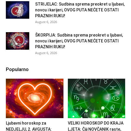
STRIJELAC: Sudbina sprema preokret u ljubavi,
novcu i karijeri, OVOG PUTA NEĆETE OSTATI
PRAZNIH RUKU!
August 6, 2026
ŠKORPIJA: Sudbina sprema preokret u ljubavi,
novcu i karijeri, OVOG PUTA NEĆETE OSTATI
PRAZNIH RUKU!
August 6, 2026
Popularno
Ljubavni horoskop za
VELIKI HOROSKOP DO KRAJA
NEDJELJU, 2. AVGUSTA:
LJETA: Čiji NOVČANIK raste,