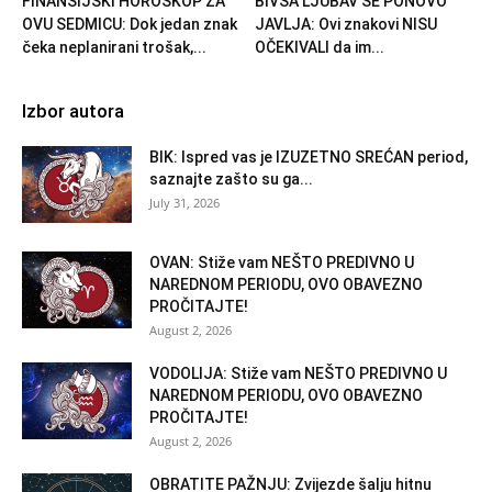
FINANSIJSKI HOROSKOP ZA
BIVŠA LJUBAV SE PONOVO
OVU SEDMICU: Dok jedan znak
JAVLJA: Ovi znakovi NISU
čeka neplanirani trošak,...
OČEKIVALI da im...
Izbor autora
BIK: Ispred vas je IZUZETNO SREĆAN period,
saznajte zašto su ga...
July 31, 2026
OVAN: Stiže vam NEŠTO PREDIVNO U
NAREDNOM PERIODU, OVO OBAVEZNO
PROČITAJTE!
August 2, 2026
VODOLIJA: Stiže vam NEŠTO PREDIVNO U
NAREDNOM PERIODU, OVO OBAVEZNO
PROČITAJTE!
August 2, 2026
OBRATITE PAŽNJU: Zvijezde šalju hitnu