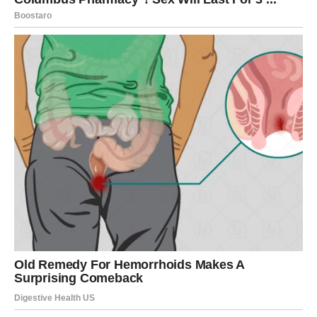
njima budi osećaj sigurnosti i bliskosti.
LAV
Lavovima ponedeljak donosi energiju samopouzdanja i
želju da zablistaju. Ovo je dan kada možete pokazati svoje
talente i ostaviti snažan utisak na ljude oko sebe.
Na poslovnom planu moguće je da ćete dobiti priliku da
preuzmete veću odgovornost ili da pokažete svoje
sposobnosti. Važno je da verujete u sebe i svoje ideje.
U ljubavi vas očekuju zanimljivi trenuci. Partner može
pokazati više pažnje nego inače, dok slobodni Lavovi
mogu privući nečiju pažnju svojim šarmom.
DEVICA