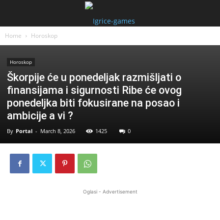
Home
Horoskop
Horoskop
Škorpije će u ponedeljak razmišljati o
finansijama i sigurnosti Ribe će ovog
ponedeljka biti fokusirane na posao i
ambicije a vi ?
By
Portal
-
March 8, 2026
1425
0
Oglasi - Advertisement