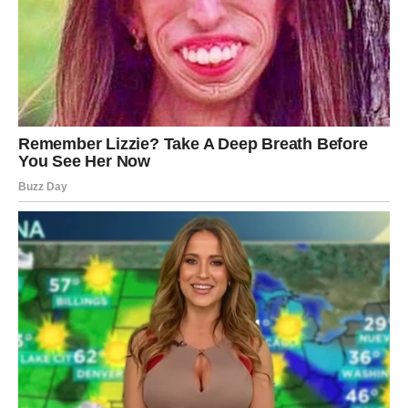
verujete u svoje sposobnosti.
U ljubavi vas očekuju zanimljivi trenuci. Slobodni
Strelčevi mogu upoznati osobu koja deli njihove poglede
na život i avanturu.
JARAC
Jarčevi će ovog ponedeljka biti fokusirani na odgovornost
i dugoročne planove. Razmišljaćete o ciljevima koje želite
da ostvarite i koracima koji su potrebni da biste došli do
njih.
Na poslu je moguće da ćete dobiti priznanje za svoj trud
ili da ćete završiti zadatak koji vam je dugo stvarao
pritisak.