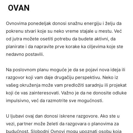
OVAN
Ovnovima ponedeljak donosi snažnu energiju i želju da
pokrenu stvari koje su neko vreme stajale u mestu. Već
od jutra možete osetiti potrebu da budete aktivni, da
planirate i da napravite prve korake ka ciljevima koje ste
nedavno postavili.
Na poslovnom planu moguće je da se pojavi nova ideja ili
razgovor koji vam daje drugačiju perspektivu. Neko iz
vašeg okruženja može vam predložiti saradnju ili projekat
koji će vas zainteresovati. Važno je da ne donosite odluke
impulsivno, već da razmotrite sve mogućnosti.
U ljubavi ovaj dan donosi iskrene razgovore. Ako ste u
vezi, partner može želeti da razgovara o planovima za
budućnost. Slobodni Ovnovi mogu upoznati osobu koja