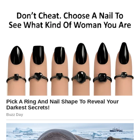
Device će ponedeljak provesti razmišljajući o obavezama
i planovima. Ovo je dan kada ćete želeti da sve bude
organizovano i pod kontrolom.
Na poslu ćete biti veoma produktivni, ali je moguće da
ćete osećati pritisak zbog velikog broja obaveza. Važno je
da napravite prioritete i ne preuzimate više nego što
možete da završite.
U ljubavi Device mogu shvatiti koliko im znači stabilan i
iskren odnos. Ako ste slobodni, neko iz vašeg okruženja
može pokazati interesovanje koje do sada niste primetili.
VAGA