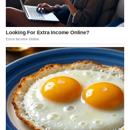
BLIZANCI
Blizanci ulaze u ponedeljak sa mnogo ideja i planova. Vaš
um će raditi brzo i bićete puni inspiracije, ali će biti važno
da se fokusirate na ono što je zaista bitno.
Na poslovnom planu moguće je mnogo komunikacije,
razgovora i novih informacija. Neko može tražiti vaš savet
ili pomoć, jer ljudi u vašem okruženju prepoznaju vašu
sposobnost da brzo pronađete rešenje za problem.
U ljubavi ovaj dan može doneti zanimljive susrete ili