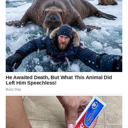
Vage će ovog ponedeljka imati potrebu za ravnotežom i
mirom. Možda ćete pokušati da rešite nesporazum ili da
donesete odluku koja će doneti stabilnost u vaš život.
Na poslu je moguće da ćete imati važan razgovor ili
susret koji vam može pomoći da rešite dilemu. Vaša
sposobnost diplomatičnog razgovora biće ključna.
U ljubavi vas očekuju nežni trenuci. Partner može
pokazati koliko mu značite, dok slobodne Vage mogu
upoznati osobu koja ih fascinira svojom inteligencijom.
ŠKORPIJA
Škorpije ulaze u ponedeljak sa snažnim emocijama i
velikom intuicijom. Ovo je dan kada možete jasno videti
šta se dešava oko vas i prepoznati skrivene motive ljudi.