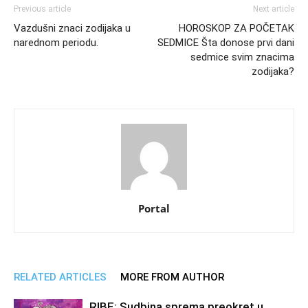
Previous article
Next article
Vazdušni znaci zodijaka u
HOROSKOP ZA POČETAK
narednom periodu.
SEDMICE Šta donose prvi dani
sedmice svim znacima
zodijaka?
Portal
RELATED ARTICLES
MORE FROM AUTHOR
RIBE: Sudbina sprema preokret u