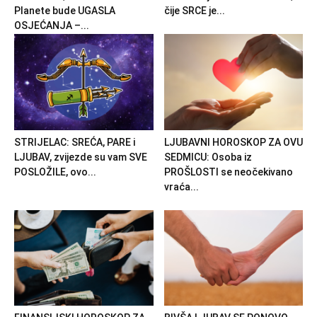
Planete bude UGASLA
čije SRCE je...
OSJEĆANJA –...
STRIJELAC: SREĆA, PARE i
LJUBAVNI HOROSKOP ZA OVU
LJUBAV, zvijezde su vam SVE
SEDMICU: Osoba iz
POSLOŽILE, ovo...
PROŠLOSTI se neočekivano
vraća...