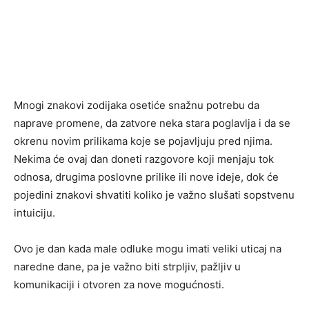
Mnogi znakovi zodijaka osetiće snažnu potrebu da
naprave promene, da zatvore neka stara poglavlja i da se
okrenu novim prilikama koje se pojavljuju pred njima.
Nekima će ovaj dan doneti razgovore koji menjaju tok
odnosa, drugima poslovne prilike ili nove ideje, dok će
pojedini znakovi shvatiti koliko je važno slušati sopstvenu
intuiciju.
Ovo je dan kada male odluke mogu imati veliki uticaj na
naredne dane, pa je važno biti strpljiv, pažljiv u
komunikaciji i otvoren za nove mogućnosti.