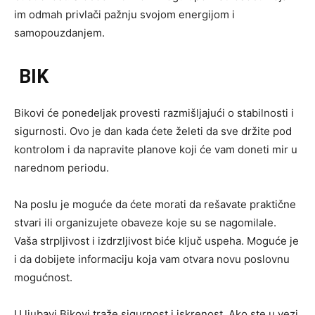
im odmah privlači pažnju svojom energijom i
samopouzdanjem.
BIK
Bikovi će ponedeljak provesti razmišljajući o stabilnosti i
sigurnosti. Ovo je dan kada ćete želeti da sve držite pod
kontrolom i da napravite planove koji će vam doneti mir u
narednom periodu.
Na poslu je moguće da ćete morati da rešavate praktične
stvari ili organizujete obaveze koje su se nagomilale.
Vaša strpljivost i izdrzljivost biće ključ uspeha. Moguće je
i da dobijete informaciju koja vam otvara novu poslovnu
mogućnost.
U ljubavi Bikovi traže sigurnost i iskrenost. Ako ste u vezi,