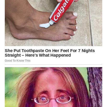
Na poslu je moguće da ćete dobiti informaciju koja menja
vaš pogled na neku situaciju. Važno je da ostanete
smireni i da ne reagujete impulsivno.
U ljubavi Škorpije traže duboku povezanost. Ako ste u
vezi, razgovor sa partnerom može doneti novo
razumevanje i još veću bliskost.
STRELAC
Strelčevima ponedeljak donosi optimizam i želju za
kretanjem. Možda ćete razmišljati o putovanju, promeni ili
novim iskustvima koja vam mogu doneti inspiraciju.
Na poslovnom planu moguće je da ćete dobiti ideju koja
vam može doneti napredak u budućnosti. Važno je da