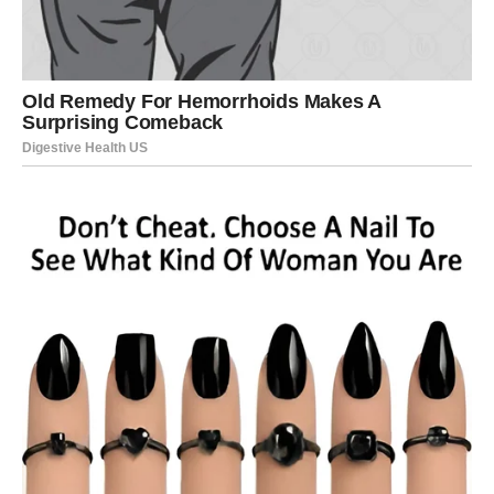
Jedna osoba mogla bi promijeniti
vašu budućnost
Zvijezde pokazuju da će jedna osoba igrati veoma važnu
ulogu u vašem životu tokom narednog perioda.
To može biti neko iz prošlosti, ali i osoba koju ste
nedavno upoznale. Upravo zahvaljujući toj osobi mogle
biste donijeti veoma važnu odluku koja će kasnije
potpuno promijeniti vaš život.
Mnoge Škorpije će kroz taj odnos dobiti podršku,
motivaciju i snagu koja im je dugo nedostajala.
Vaša energija postaje mnogo jača