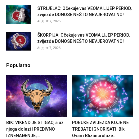
STRIJELAC: Očekuje vas VEOMA LIJEP PERIOD,
zvijezde DONOSE NEŠTO NEVJEROVATNO!
August 7, 2026
ŠKORPIJA: Očekuje vas VEOMA LIJEP PERIOD,
zvijezde DONOSE NEŠTO NEVJEROVATNO!
August 7, 2026
Popularno
BIK: VIKEND JE STIGAO, a uz
PORUKE ZVIJEZDA KOJE NE
njega dolazi I PREDIVNO
TREBATE IGNORISATI: Bik,
IZNENAĐENJE,...
Ovan i Blizanci ulaze...