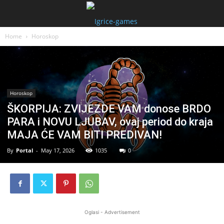
Home
Horoskop
Horoskop
ŠKORPIJA: ZVIJEZDE VAM donose BRDO
PARA i NOVU LJUBAV, ovaj period do kraja
MAJA ĆE VAM BITI PREDIVAN!
By
Portal
-
May 17, 2026
1035
0
Oglasi - Advertisement