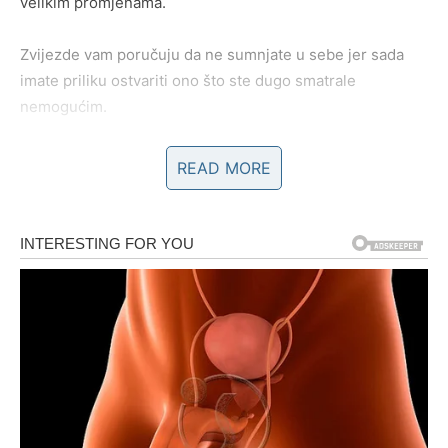
velikim promjenama.
Zvijezde vam poručuju da ne sumnjate u sebe jer sada
imate priliku ostvariti ono što ste dugo smatrale
nemogućim.
READ MORE
Nova ljubav vam dolazi onda kada