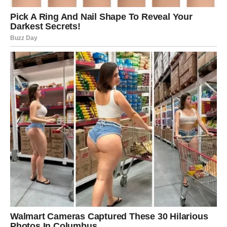
Najveća promjena koja vam dolazi jeste ona unutrašnja.
Tokom ostatka maja osjećaćete mnogo više energije,
samopouzdanja i želje za uspjehom. Problemi koji su vas
ranije iscrpljivali polako gube svoju moć nad vama.
Konačno ćete početi vjerovati da možete ostvariti ono što
želite i da vas ništa više ne može zaustaviti.
Mnoge Škorpije će tokom ovog perioda donijeti veoma
važne odluke koje bi kasnije mogle potpuno promijeniti
njihov život.
Sudbina vam konačno vraća
osmijeh