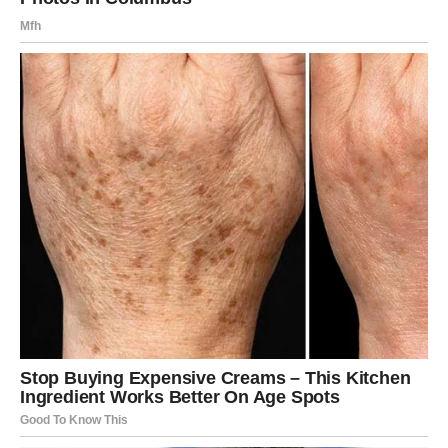
Sve ono dobro što ste činile drugima sada vam se polako
vraća. Zvijezde pokazuju da ste prošle kroz težak period
upravo zato da biste sada mogle ući u mnogo srećniju
životnu fazu.
Pred vama su dani tokom kojih biste mogle ostvariti ono
što ste dugo priželjkivale. Novac, ljubav i lijepe emocije
polako dolaze u vaš život, a vi ćete konačno osjetiti kako
izgleda kada sreća stane na vašu stranu.
Do kraja maja ništa više neće biti
isto
Ostatak maja za vas neće biti običan period. Ovo je
vrijeme tokom kojeg biste mogle napraviti veliki korak
naprijed i ostaviti iza sebe sve ono što vas je dugo