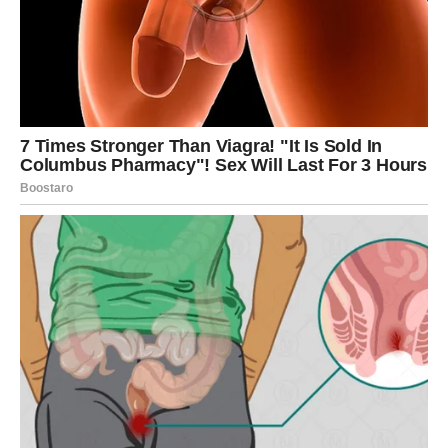
je najmanje očekujete
Pored finansijskog uspjeha, ostatak maja donosi vam
ogromnu sreću i na polju emocija.
Ako ste dugo bile usamljene ili razočarane, sada dolazi
vrijeme tokom kojeg biste mogle upoznati osobu koja će
vam potpuno promijeniti pogled na ljubav.
Jedan susret mogao bi probuditi emocije kakve dugo
niste osjetile. Ta osoba mogla bi u vaš život donijeti
mnogo sreće, nježnosti i osjećaj da konačno niste same.
Škorpije koje su u vezi mogle bi riješiti probleme koji ih
dugo opterećuju. Pred vama su iskreni razgovori, mnogo
više pažnje i emocije koje će vašu vezu učiniti jačom
nego ikada prije.