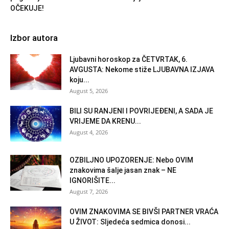
OČEKUJE!
Izbor autora
Ljubavni horoskop za ČETVRTAK, 6.
AVGUSTA: Nekome stiže LJUBAVNA IZJAVA
koju...
August 5, 2026
BILI SU RANJENI I POVRIJEĐENI, A SADA JE
VRIJEME DA KRENU...
August 4, 2026
OZBILJNO UPOZORENJE: Nebo OVIM
znakovima šalje jasan znak – NE
IGNORIŠITE...
August 7, 2026
OVIM ZNAKOVIMA SE BIVŠI PARTNER VRAĆA
U ŽIVOT: Sljedeća sedmica donosi...