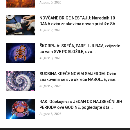
August 5, 2026
NOVČANE BRIGE NESTAJU: Narednih 10
DANA ovim znakovima novac pristiže SA...
August 7, 2026
ŠKORPIJA: SREĆA, PARE i LJUBAV, zvijezde
su vam SVE POSLOŽILE, ovo...
August 3, 2026
SUDBINA KREĆE NOVIM SMJEROM: Ovim
znakovima se sve okreće NABOLJE, više...
August 7, 2026
RAK: Očekuje vas JEDAN OD NAJSREĆNIJIH
PERIODA ove GODINE, pogledajte šta...
August 5, 2026