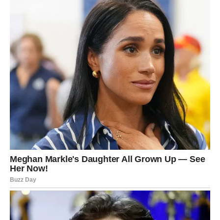
opterećivalo.
Zvijezde vam poručuju da ne odustajete od svojih snova
jer vam dolaze dani tokom kojih biste mogle shvatiti da je
sreća mnogo bliže nego što mislite.