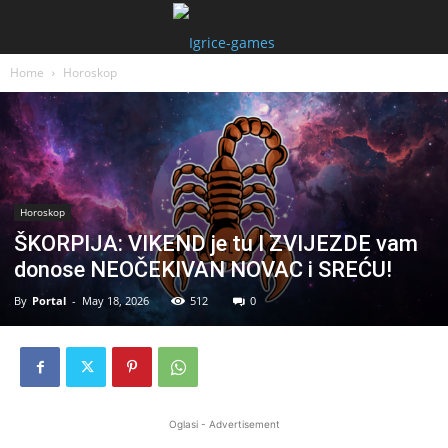
Home
Horoskop
Horoskop
ŠKORPIJA: VIKEND je tu I ZVIJEZDE vam
donose NEOČEKIVAN NOVAC i SREĆU!
By
Portal
-
May 18, 2026
512
0
Oglasi - Advertisement