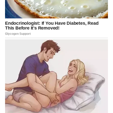
uzbuđenje
Ako ste slobodni, pred vama je vikend tokom kojeg biste
mogli upoznati osobu koja će vas potpuno zaintrigirati.
Neće vas osvojiti samo izgledom već energijom,
pogledom i načinom na koji razgovara s vama.
Između vas bi mogla nastati veoma jaka privlačnost već
pri prvom susretu.
Ono što je posebno zanimljivo jeste činjenica da ćete
pored te osobe osjećati i uzbuđenje i mir u isto vrijeme.
Škorpije koje su zauzete konačno će uspjeti riješiti
problem koji ih dugo opterećuje.