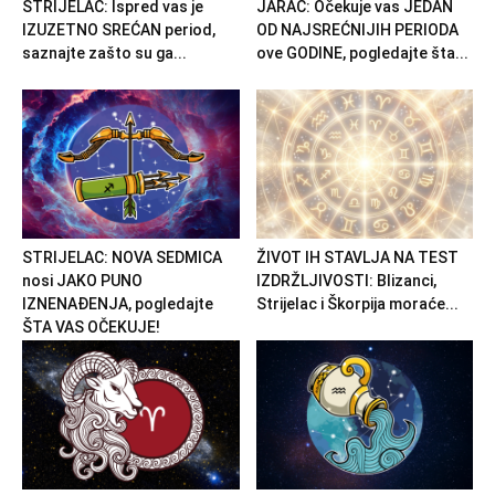
STRIJELAC: Ispred vas je
JARAC: Očekuje vas JEDAN
IZUZETNO SREĆAN period,
OD NAJSREĆNIJIH PERIODA
saznajte zašto su ga...
ove GODINE, pogledajte šta...
STRIJELAC: NOVA SEDMICA
ŽIVOT IH STAVLJA NA TEST
nosi JAKO PUNO
IZDRŽLJIVOSTI: Blizanci,
IZNENAĐENJA, pogledajte
Strijelac i Škorpija moraće...
ŠTA VAS OČEKUJE!