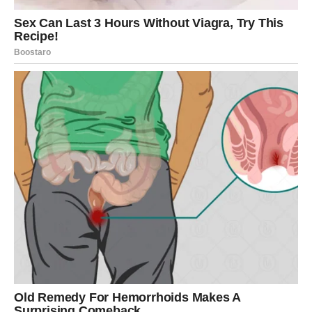
Pred vama su iskreni razgovori i mnogo više emocija
nego u prethodnom periodu. Partner će pokazati više
pažnje i razumijevanja, a vi ćete shvatiti koliko vam znači
stabilnost u ljubavi.
Jedna osoba iz prošlosti mogla bi
vas potpuno zbuniti
Tokom vikenda moguće je javljanje osobe koju niste
uspjeli potpuno zaboraviti.
Ta osoba još uvijek razmišlja o vama i moguće je da će
pokušati ponovo ući u vaš život.
Ipak, zvijezde vam savjetuju oprez.
Dobro razmislite da li ta osoba zaista zaslužuje novu