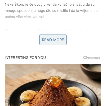
Neke Škorpije će ovog vikenda konačno shvatiti da su
mnogo sposobnije nego što su mislile i da je vrijeme da
počnu više vjerovati sebi.
Sreća vam dolazi onda kada se
najmanje nadate
READ MORE
Ovaj vikend nosi veoma posebnu energiju za vas.
Situacije koje su vas ranije nervirale sada će se rješavati
mnogo lakše nego što očekujete. Ljudi će biti otvoreniji
prema vama, komunikacija će biti bolja, a vi ćete nakon
dugo vremena osjetiti unutrašnji mir koji vam je
nedostajao.
Mnoge Škorpije će tokom vikenda imati osjećaj da im se