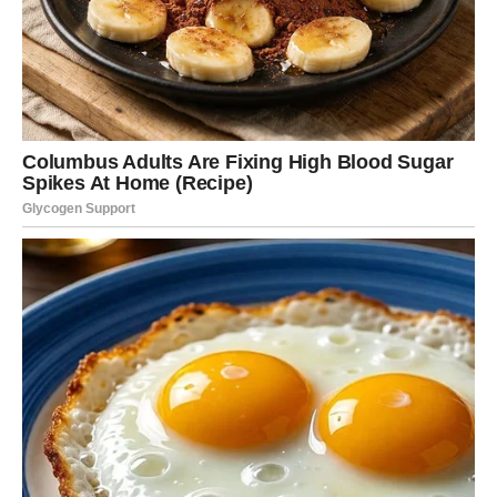
vraća kontrola nad životom.
Posebno su naglašeni spontani susreti i neočekivani
pozivi koji bi mogli potpuno promijeniti vaše planove —
ali na veoma pozitivan način.
Ljubavni život donosi veliko