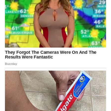
sreću.
Zato otvorite srce za nova dešavanja i ne zatvarajte se
pred ljudima i prilikama koje vam dolaze, jer ovaj vikend
za vas krije mnogo više sreće, novca i lijepih trenutaka
nego što trenutno možete zamisliti.