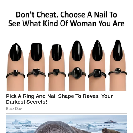
sebi dati malo mira i sreće.
Zvijezde vam savjetuju da više izlazite, družite se i radite
stvari koje vas čine srećnim.
Potrebno vam je više smijeha, više opuštanja i mnogo
manje razmišljanja o stvarima koje ne možete promijeniti.
Jedna vijest mogla bi vam
potpuno promijeniti raspoloženje
Mnoge Škorpije će tokom vikenda čuti nešto što će ih
iskreno obradovati.
To može biti povezano s poslom, novcem ili osobom koja
vam mnogo znači.