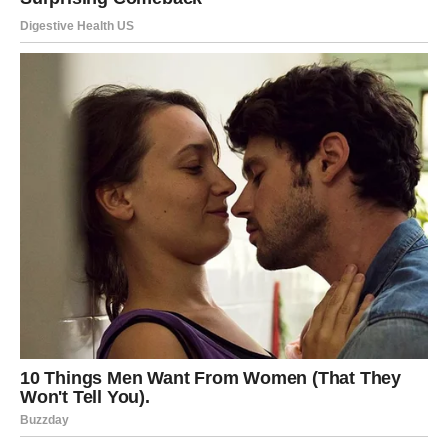
priliku ili vas samo vraća u priču iz koje ste se jedva
izvukli.
Vaša intuicija biće veoma jaka i pomoći će vam da
prepoznate šta je najbolje za vas.
Vrijeme je da konačno mislite više
na sebe
U posljednje vrijeme previše ste energije trošili na druge
ljude i njihove probleme.
Često ste pokušavali svima pomoći, dok ste vlastite
emocije gurali u drugi plan.
Ali sada dolazi vikend tokom kojeg biste konačno trebali