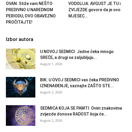
OVAN: Stiže vam NEŠTO
VODOLIJA: AVGUST JE TU i
PREDIVNO U NAREDNOM
ZVIJEZDE govore da je ovo
PERIODU, OVO OBAVEZNO
MJESEC...
PROČITAJTE!
Izbor autora
U NOVOJ SEDMICI: Jedne čeka mnogo
SREĆE, a drugi se zaljubljuju...
August 1, 2026
BIK: U OVOJ SEDMICI vas čeka PREDIVNO
IZNENAĐENJE, saznajte ZAŠTO STE...
August 2, 2026
SEDMICA KOJA SE PAMTI: Ovim znakovima
zvijezde donose RADOST koja će...
August 2, 2026