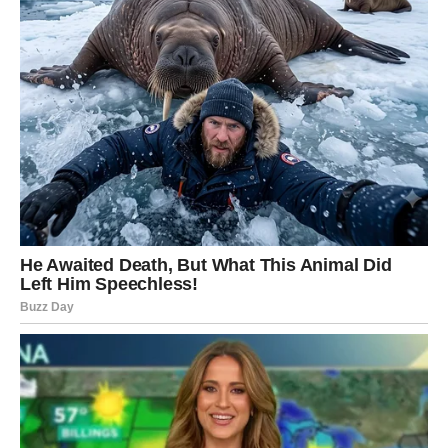
Nakon te vijesti počećete mnogo optimističnije gledati na
budućnost i shvatićete da se mnoge stvari konačno
mijenjaju u vašu korist.
Vikend koji vam vraća vjeru u
sreću
Pred vama su dani puni zanimljivih dešavanja, pozitivnih
obrta i emocija koje će vas potpuno probuditi.
Zvijezde vam sada donose priliku da osjetite olakšanje,
sigurnost i novu energiju za promjene koje dugo
odlažete.
Mnoge Škorpije će ovog vikenda shvatiti da ih tek sada
čekaju mnogo ljepši dani i da nisu izgubile šansu za