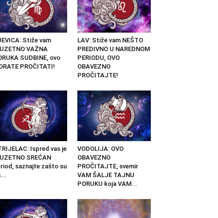
EVICA: Stiže vam
LAV: Stiže vam NEŠTO
ZUZETNO VAŽNA
PREDIVNO U NAREDNOM
ORUKA SUDBINE, ovo
PERIODU, OVO
ORATE PROČITATI!
OBAVEZNO
PROČITAJTE!
RIJELAC: Ispred vas je
VODOLIJA: OVO
ZUZETNO SREĆAN
OBAVEZNO
riod, saznajte zašto su
PROČITAJTE, svemir
...
VAM ŠALJE TAJNU
PORUKU koja VAM...