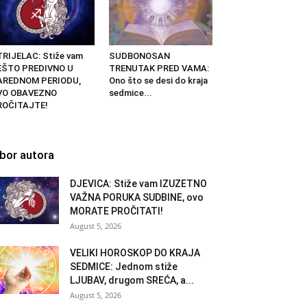
RIJELAC: Stiže vam
SUDBONOSAN
EŠTO PREDIVNO U
TRENUTAK PRED VAMA:
AREDNOM PERIODU,
Ono što se desi do kraja
VO OBAVEZNO
sedmice...
ROČITAJTE!
zbor autora
DJEVICA: Stiže vam IZUZETNO
VAŽNA PORUKA SUDBINE, ovo
MORATE PROČITATI!
August 5, 2026
VELIKI HOROSKOP DO KRAJA
SEDMICE: Jednom stiže
LJUBAV, drugom SREĆA, a...
August 5, 2026