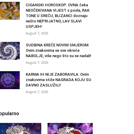
CIGANSKI HOROSKOP: OVNA čeka
NEOČEKIVANA VIJEST s posla, RAK
TONE U SREĆU, BLIZANCI doznaju
nešto NEPRIJATNO, LAV SLAVI
USPJEH!
August 7, 2026
SUDBINA KREĆE NOVIM SMJEROM:
Ovim znakovima se sve okreće
NABOLJE, više nego što su se nadali!
August 7, 2026
KARMA IH NIJE ZABORAVILA: Ovim
znakovima stiže NAGRADA KOJU SU
DAVNO ZASLUŽILI!
August 7, 2026
opularno