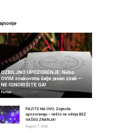
ajnovije
OZBILJNO UPOZORENJE: Nebo
OVIM znakovima šalje jasan znak –
NE IGNORIŠITE GA!
Portal
-
August 7, 2026
PAZITE NA OVO: Zvijezde
upozoravaju – nešto se odvija BEZ
VAŠEG ZNANJA!
August 7, 2026