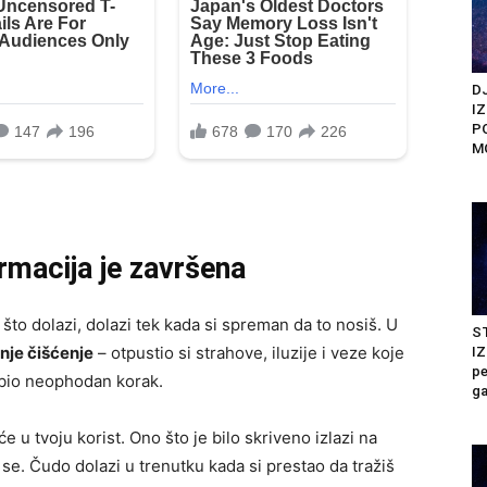
DJ
I
P
M
macija je završena
što dolazi, dolazi tek kada si spreman da to nosiš. U
ST
nje čišćenje
– otpustio si strahove, iluzije i veze koje
I
pe
je bio neophodan korak.
ga
u tvoju korist. Ono što je bilo skriveno izlazi na
 se. Čudo dolazi u trenutku kada si prestao da tražiš