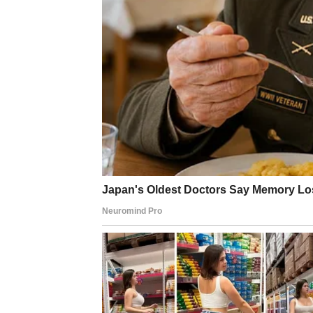
rešava – često brže nego što si očekivao.
Ako si osećao da se tvoj trud ne vidi, sada 
sudbina ti daje jasan znak kuda da ideš. Vi
Karmička poruka za Škor
Sledeća sedmica nosi poruku:
Sve što si morao da izgubiš – oslobodilo je
Ništa nije bilo uzalud. Svaka suza, svaka tiš
smisao. Obrati pažnju na snove, intuiciju i 