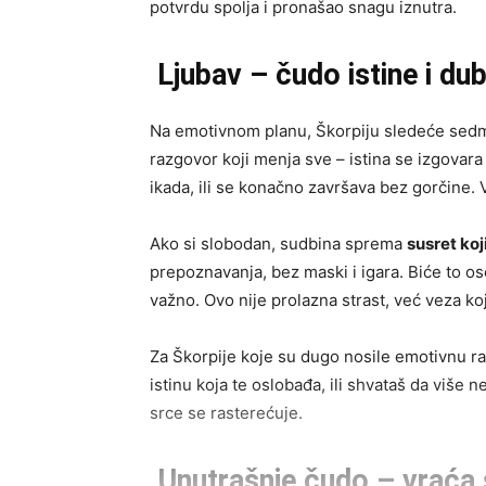
potvrdu spolja i pronašao snagu iznutra.
Ljubav – čudo istine i du
Na emotivnom planu, Škorpiju sledeće sed
razgovor koji menja sve – istina se izgovara b
ikada, ili se konačno završava bez gorčine.
Ako si slobodan, sudbina sprema
susret koj
prepoznavanja, bez maski i igara. Biće to o
važno. Ovo nije prolazna strast, već veza ko
Za Škorpije koje su dugo nosile emotivnu 
istinu koja te oslobađa, ili shvataš da više
srce se rasterećuje.
Unutrašnje čudo – vraća 