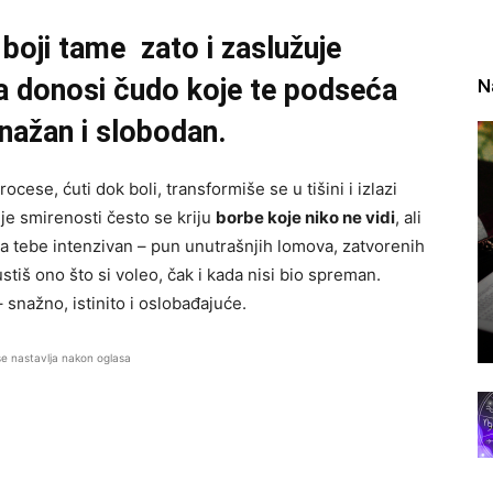
 boji tame zato i zaslužuje
a donosi čudo koje te podseća
N
snažan i slobodan.
ocese, ćuti dok boli, transformiše se u tišini i izlazi
šnje smirenosti često se kriju
borbe koje niko ne vidi
, ali
 za tebe intenzivan – pun unutrašnjih lomova, zatvorenih
stiš ono što si voleo, čak i kada nisi bio spreman.
 snažno, istinito i oslobađajuće.
se nastavlja nakon oglasa