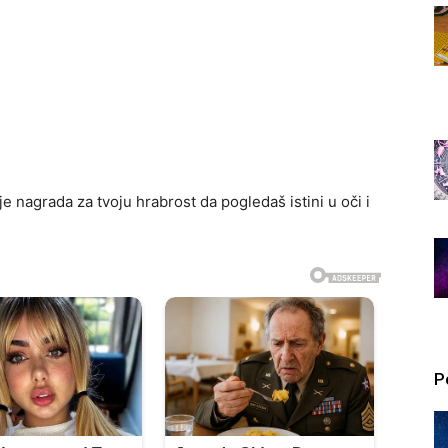
e nagrada za tvoju hrabrost da pogledaš istini u oči i
P