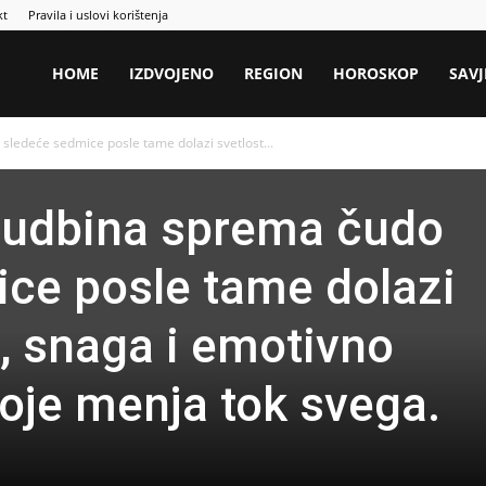
kt
Pravila i uslovi korištenja
HOME
IZDVOJENO
REGION
HOROSKOP
SAVJ
ledeće sedmice posle tame dolazi svetlost...
udbina sprema čudo
ce posle tame dolazi
a, snaga i emotivno
oje menja tok svega.