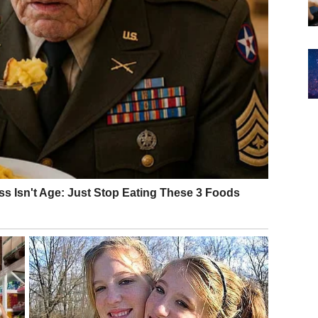
dolazi potvrda. Ako si razmišljao o promeni pravca,
še nema lutanja –
put se otvara
.
piju
 mesto za čudo.
ina i svaka odluka koju si doneo iz bola sada dobija
snažne unutrašnje impulse – sudbina ti govori direktno.