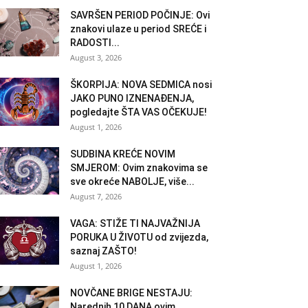
SAVRŠEN PERIOD POČINJE: Ovi
znakovi ulaze u period SREĆE i
RADOSTI...
August 3, 2026
ŠKORPIJA: NOVA SEDMICA nosi
JAKO PUNO IZNENAĐENJA,
pogledajte ŠTA VAS OČEKUJE!
August 1, 2026
SUDBINA KREĆE NOVIM
SMJEROM: Ovim znakovima se
sve okreće NABOLJE, više...
August 7, 2026
VAGA: STIŽE TI NAJVAŽNIJA
PORUKA U ŽIVOTU od zvijezda,
saznaj ZAŠTO!
August 1, 2026
NOVČANE BRIGE NESTAJU:
Narednih 10 DANA ovim