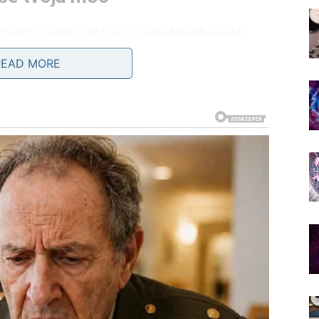
i sledeće sedmice dešava se
u osećaju lične moći
.
ješ da preispituješ prošlost. Počinješ da veruješ sebi
READ MORE
a zasnovana na strahu, već na
samopouzdanju
. Ovo je
 nije bilo tvoje zauvek, a ono što dolazi – dolazi da
ravac – vrata se otvaraju posle
osi
konkretnu promenu
. Može to biti ponuda, priznanje,
poglavlja. Nešto što je dugo bilo blokirano sada se