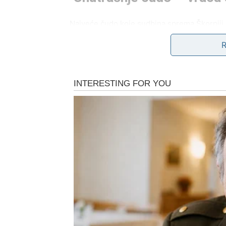
Najveće čudo koje sudbina sprema Škorpij
Prestaješ da sumnjaš u svoje odluke. Presta
bez potrebe da se dokazuješ.
Osetićeš kako se vraća kontrola – ali ne on
trenutak kada shvataš da ništa što si izgubio
ostane.
Posao, ciljevi i životni p
zatvaranja
Na praktičnom planu, sledeća sedmica don
završetak jednog procesa ili početak novog 