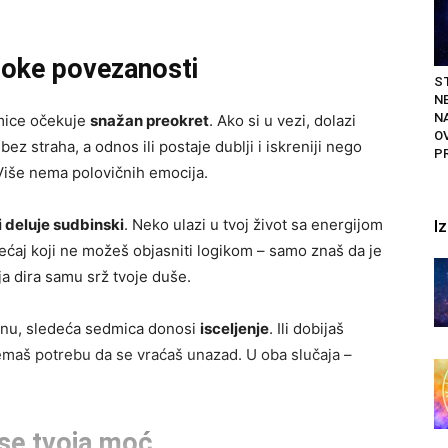
boke povezanosti
ST
N
N
mice očekuje
snažan preokret
. Ako si u vezi, dolazi
O
ez straha, a odnos ili postaje dublji i iskreniji nego
P
 Više nema polovičnih emocija.
i deluje sudbinski
. Neko ulazi u tvoj život sa energijom
I
sećaj koji ne možeš objasniti logikom – samo znaš da je
ja dira samu srž tvoje duše.
ranu, sledeća sedmica donosi
isceljenje
. Ili dobijaš
 nemaš potrebu da se vraćaš unazad. U oba slučaja –
se tvoja moć