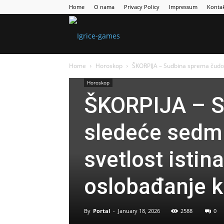
Home
O nama
Privacy Policy
Impressum
Konta
Games
Home
Horoskop
ŠKORPIJA – Sudbina sprema čudo s
Portal
Horoskop
ŠKORPIJA – S
sledeće sedmi
svetlost istin
oslobađanje k
By
Portal
-
January 18, 2026
2588
0