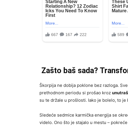
Zašto baš sada? Transfor
Škorpija ne dobija poklone bez razloga. Sve 
prethodnom periodu si prošao kroz
unutraš
su te držale u prošlosti. Iako je bolelo, to 
Sledeće sedmice karmička energija se okreće 
videlo. Ono što je stajalo u mestu – pokreće