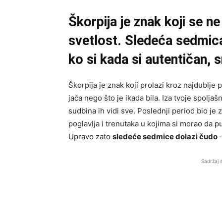
Škorpija je znak koji se ne
svetlost. Sledeća sedmic
ko si kada si autentičan, 
Škorpija je znak koji prolazi kroz najdublje pr
jača nego što je ikada bila. Iza tvoje spolja
sudbina ih vidi sve. Poslednji period bio je
poglavlja i trenutaka u kojima si morao da pu
Upravo zato
sledeće sedmice dolazi čudo
–
Sadržaj 