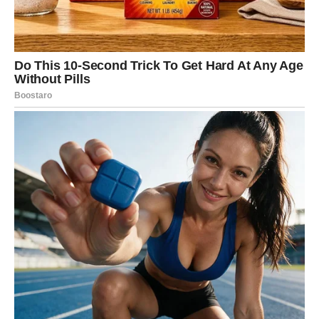
NOVAC – STIŽE PERIOD
FINANSIJSKOG OLAKŠANJA
Kada su finansije u pitanju, pred vama je mnogo stabilniji
period nego ranije.