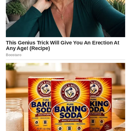
Pred vama je mogućnost veoma zanimljive poslovne
prilike, razgovora ili prilike koja bi vam mogla potpuno
promijeniti budućnost.
Mnoge Škorpije će tokom narednog perioda upoznati
osobu koja će imati veliki uticaj na njihov posao ili
finansije.
Zvijezde vam poručuju da ne sumnjate toliko u sebe jer
upravo sada imate priliku pokazati koliko vrijedite.
Posebno će sreće imati Škorpije koje planiraju pokrenuti
nešto novo ili donijeti važnu poslovnu odluku.
Vrijeme je da prestanete čekati pravi trenutak jer on
upravo dolazi.