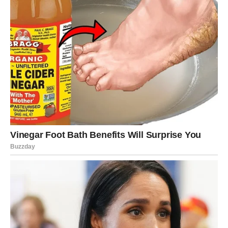
ĆETE DUGO PAMTITI
Sve kroz šta ste prošle nije bilo uzalud.
Svaka prepreka, svako razočaranje i svaki trenutak tokom
kojeg ste mislile da više ne možete dalje zapravo su vas
pripremali za ono što sada dolazi.
A ono što dolazi moglo bi vas lijepo iznenaditi.
Zvijezde vam donose novu energiju, više samopouzdanja,
iskrene emocije i priliku da konačno osjetite kako izgleda
kada život radi u vašu korist.
Zato ne ignorišite znakove koje vam sudbina šalje.
Naredni period mogao bi vam donijeti mnogo više sreće,
ljubavi i uspjeha nego što trenutno možete zamisliti.