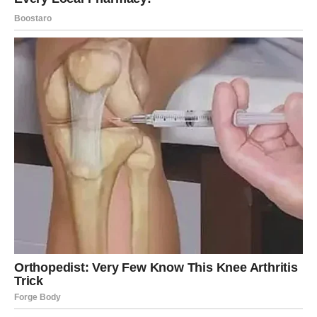
Tokom narednog perioda mogle biste saznati nešto što
će vam potpuno promijeniti pogled na jednu osobu.
Moguće je priznanje, iskren razgovor ili situacija tokom
koje ćete konačno shvatiti kome zaista možete vjerovati.
Iako bi vas istina na početku mogla iznenaditi, kasnije
ćete shvatiti da vam je bila potrebna kako biste nastavile
dalje bez sumnji i tereta.
Mnoge Škorpije će tokom ovog perioda konačno prestati
trošiti energiju na ljude koji ih ne zaslužuju.
VRIJEME JE DA KONAČNO
POČNETE MISLITI VIŠE NA