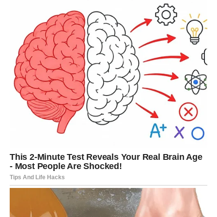
SEBE
Previše ste energije trošile pokušavajući pomoći drugima
i održati odnose koji su vas iscrpljivali.
Često ste zaboravljale vlastite potrebe samo da biste
izbjegle sukobe ili razočaranja.
Ali zvijezde vam sada jasno poručuju — ne možete
pronaći sreću ako stalno zaboravljate sebe.
Mnoge Škorpije će tokom narednog perioda napraviti
promjene koje će ih kasnije dovesti do mnogo srećnijeg i
ispunjenijeg života.
PRED VAMA JE PERIOD KOJI