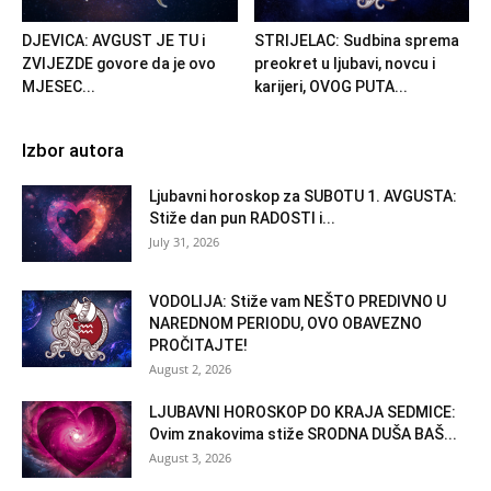
DJEVICA: AVGUST JE TU i
STRIJELAC: Sudbina sprema
ZVIJEZDE govore da je ovo
preokret u ljubavi, novcu i
MJESEC...
karijeri, OVOG PUTA...
Izbor autora
Ljubavni horoskop za SUBOTU 1. AVGUSTA:
Stiže dan pun RADOSTI i...
July 31, 2026
VODOLIJA: Stiže vam NEŠTO PREDIVNO U
NAREDNOM PERIODU, OVO OBAVEZNO
PROČITAJTE!
August 2, 2026
LJUBAVNI HOROSKOP DO KRAJA SEDMICE:
Ovim znakovima stiže SRODNA DUŠA BAŠ...
August 3, 2026