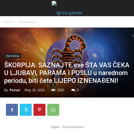
Home
Horoskop
Horoskop
ŠKORPIJA: SAZNAJTE sve ŠTA VAS ČEKA
U LJUBAVI, PARAMA I POSLU u narednom
periodu, biti čete LIJEPO IZNENAĐENI!
By
Portal
-
May 20, 2026
2560
0
Oglasi - Advertisement