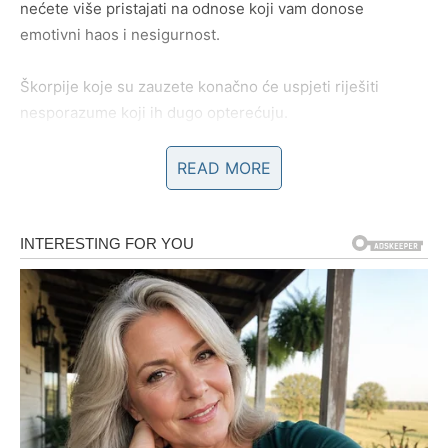
nećete više pristajati na odnose koji vam donose
emotivni haos i nesigurnost.
Škorpije koje su zauzete konačno će uspjeti riješiti
nesporazume koji ih dugo opterećuju.
Pred vama su iskreni razgovori, više pažnje i osjećaj da
READ MORE
partner konačno razumije koliko vam je stalo.
POSAO – STIŽE PRILIKA KOJA
MOŽE PROMIJENITI VAŠ ŽIVOT
Na poslovnom planu ulazite u mnogo bolji period.
Iako ste u posljednje vrijeme često imale osjećaj da se
trudite više od drugih, a da rezultati kasne, sada dolazi
vrijeme kada će se vaš rad konačno početi isplaćivati.