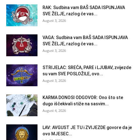
RAK: Sudbina vam BAŠ SADA ISPUNJAVA
SVE ŽELJE, razlog će vas...
August 3, 2026
VAGA: Sudbina vam BAŠ SADA ISPUNJAVA
SVE ŽELJE, razlog će vas...
August 3, 2026
STRIJELAC: SREĆA, PARE i LJUBAV, zvijezde
su vam SVE POSLOŽILE, ovo...
August 3, 2026
KARMA DONOSI ODGOVOR: Ono što ste
dugo iščekivali stiže na sasvim...
August 4, 2026
LAV: AVGUST JE TU i ZVIJEZDE govore da je
ovo MJESEC...