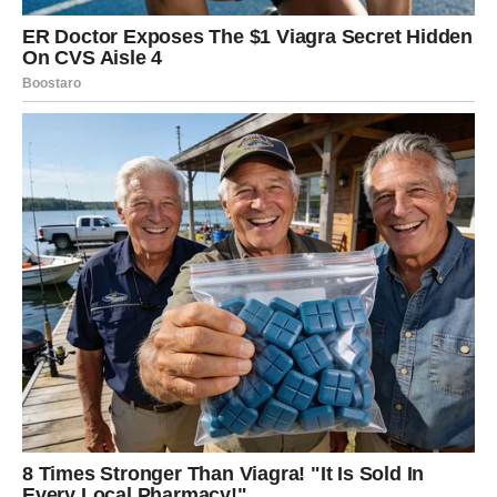
Moguća je dodatna zarada, pomoć osobe koja vam želi
dobro ili novac koji dolazi iz pravca od kojeg to niste
očekivale.
Mnoge Škorpije će tokom narednog perioda riješiti
problem koji ih dugo opterećuje.
Ono što će vas posebno iznenaditi jeste činjenica da će
se neke stvari početi rješavati mnogo brže nego što
trenutno mislite.
Zvijezde vam poručuju da budete oprezne s troškovima,
ali i da više vjerujete sebi i svojim sposobnostima.
JEDNA ISTINA ĆE VAM
OTVORITI OČI