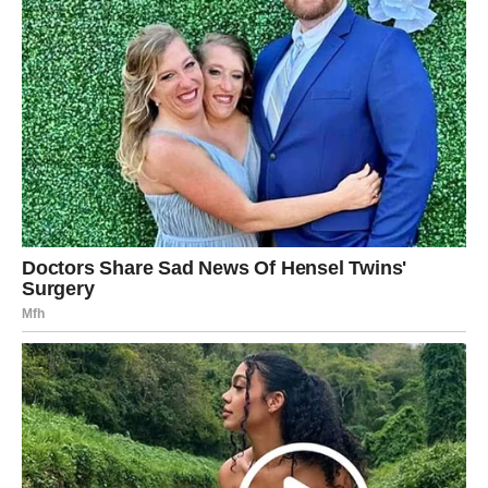
Vrijeme velikih promjena upravo počinje, a ono što vas
očekuje moglo bi nadmašiti i vaša najljepša očekivanja.
Sudbina vam donosi priliku da ostvarite život kakav ste
dugo sanjali.