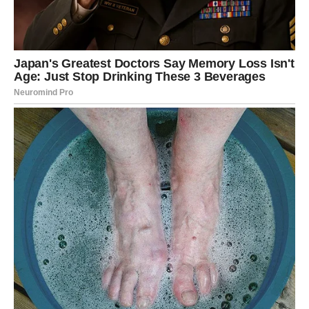
stvarnost
Postoji nešto što već dugo nosite duboko u sebi.
Možda ste se više puta zapitali da li će se taj san ikada
ostvariti, ali zvijezde sada jasno pokazuju da dolazi
vrijeme kada će se okolnosti početi mijenjati upravo u
vašu korist.
Sudbina će vas povezati sa ljudima i događajima koji će
imati ključnu ulogu u ostvarenju vaših planova.
Kada pogledate iza sebe, shvatićete da nijedna prepreka
nije bila uzaludna i da vas je svaka pripremala za ovaj
poseban period.