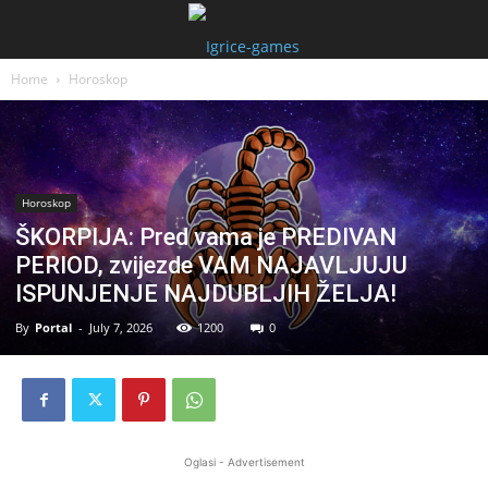
Home
Horoskop
Horoskop
ŠKORPIJA: Pred vama je PREDIVAN
PERIOD, zvijezde VAM NAJAVLJUJU
ISPUNJENJE NAJDUBLJIH ŽELJA!
By
Portal
-
July 7, 2026
1200
0
Oglasi - Advertisement