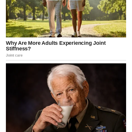
Na polju emocija očekuju vas posebni trenuci.
Ako ste slobodni, vrlo brzo biste mogli upoznati osobu
koja će vas osvojiti iskrenošću, odanošću i toplinom. Već
od prvog susreta osjetićete posebnu povezanost koja
može prerasti u ozbiljan i stabilan odnos.
Ako ste zauzeti, odnos sa partnerom postaće mnogo
skladniji. Više povjerenja, razumijevanja i zajedničkih
planova učvrstiće vašu vezu i donijeti vam osjećaj
sigurnosti.
Pred vama su dani ispunjeni ljubavlju, iskrenim
emocijama i lijepim zajedničkim uspomenama.
Najdublja želja počinje da postaje