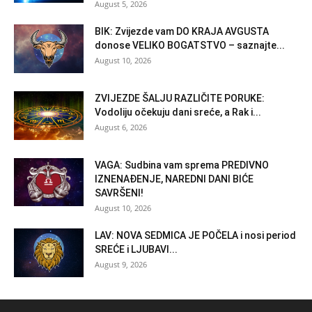
August 5, 2026
BIK: Zvijezde vam DO KRAJA AVGUSTA
donose VELIKO BOGATSTVO – saznajte...
August 10, 2026
ZVIJEZDE ŠALJU RAZLIČITE PORUKE:
Vodoliju očekuju dani sreće, a Rak i...
August 6, 2026
VAGA: Sudbina vam sprema PREDIVNO
IZNENAĐENJE, NAREDNI DANI BIĆE
SAVRŠENI!
August 10, 2026
LAV: NOVA SEDMICA JE POČELA i nosi period
SREĆE i LJUBAVI...
August 9, 2026