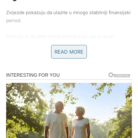
Zvijezde pokazuju da ulazite u mnogo stabilniji finansijski
period.
Moguće je da ćete riješiti pitanje koje vas je dugo
opterećivalo ili ostvariti prihod koji će vam omogućiti da
READ MORE
bez brige planirate naredne mjesece.
Vrijeme koje dolazi donijeće vam osjećaj sigurnosti i
omogućiti da ostvarite planove koje ste morali odgađati.
Bićete zadovoljni jer ćete konačno osjetiti da se trud koji
ste ulagali isplatio.
Ljubavni život donosi ispunjenje
srca