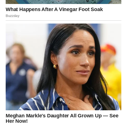
Lijepe vijesti stižu baš kada ih
najmanje očekujete
Vrlo brzo očekuje vas informacija koja će vam donijeti
ogromnu radost.
Može biti povezana sa poslom, finansijama, porodicom ili
privatnim planovima, ali će bez sumnje označiti početak