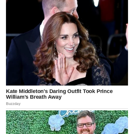
Budite spremni da prihvatite promjene, jer upravo one
donose najveće životne radosti.
Završna poruka zvijezda za
Škorpiju
Pred vama je predivan period u kojem će se mnoge želje
početi pretvarati u stvarnost. Poslovni uspjesi, finansijska
stabilnost, sreća u ljubavi i niz lijepih događaja obilježiće
vrijeme koje dolazi.
Zvijezde vam poručuju da vjerujete sebi, svojim odlukama
i svojim osjećajima. Ne dozvolite da vas prošla
razočaranja zaustave, jer vas očekuje razdoblje ispunjeno
uspjesima, ljubavlju i velikim zadovoljstvom.