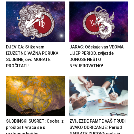
DJEVICA: Stiže vam
JARAC: Očekuje vas VEOMA
IZUZETNO VAŽNA PORUKA
LIJEP PERIOD, zvijezde
SUDBINE, ovo MORATE
DONOSE NEŠTO
PROČITATI!
NEVJEROVATNO!
SUDBINSKI SUSRET: Osoba iz
ZVIJEZDE PAMTE VAŠ TRUD I
prošlosti vraća se s
SVAKO ODRICANJE: Period
razlogom koji će...
NAPLATE DUGOVA počinje...