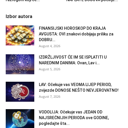
Izbor autora
FINANSIJSKI HOROSKOP DO KRAJA
AVGUSTA: OVI znakovi dobijaju priliku za
DOBRU...
August 4, 2026
IZDRŽLJIVOST ĆE IM SE ISPLATITI U
NAREDNIM DANIMA: Ovan, Lav i...
August 5, 2026
LAV: Očekuje vas VEOMA LIJEP PERIOD,
zvijezde DONOSE NEŠTO NEVJEROVATNO!
August 7, 2026
VODOLIJA: Očekuje vas JEDAN OD
NAJSREĆNIJIH PERIODA ove GODINE,
pogledajte šta...