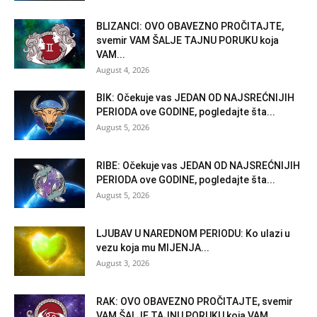
BLIZANCI: OVO OBAVEZNO PROČITAJTE,
svemir VAM ŠALJE TAJNU PORUKU koja
VAM...
August 4, 2026
BIK: Očekuje vas JEDAN OD NAJSREĆNIJIH
PERIODA ove GODINE, pogledajte šta...
August 5, 2026
RIBE: Očekuje vas JEDAN OD NAJSREĆNIJIH
PERIODA ove GODINE, pogledajte šta...
August 5, 2026
LJUBAV U NAREDNOM PERIODU: Ko ulazi u
vezu koja mu MIJENJA...
August 3, 2026
RAK: OVO OBAVEZNO PROČITAJTE, svemir
VAM ŠALJE TAJNU PORUKU koja VAM...