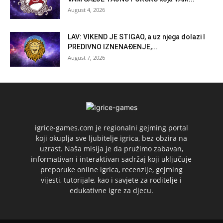
August 4, 2026
LAV: VIKEND JE STIGAO, a uz njega dolazi I
PREDIVNO IZNENAĐENJE,...
August 7, 2026
igrice-games.com je regionalni gejming portal
koji okuplja sve ljubitelje igrica, bez obzira na
uzrast. Naša misija je da pružimo zabavan,
informativan i interaktivan sadržaj koji uključuje
preporuke online igrica, recenzije, gejming
vijesti, tutorijale, kao i savjete za roditelje i
edukativne igre za djecu.