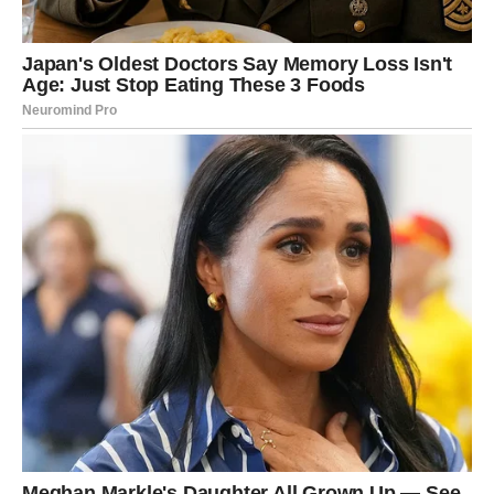
Možda ćete napustiti projekat ili posao bez mnogo
objašnjenja.
Možda ćete odlučiti da krenete sopstvenim putem.
Jedno je sigurno – više nećete dozvoliti da neko koristi
vašu lojalnost kao slabost.
TIHA SNAGA KOJA MENJA SVE
Ono što ovu odluku čini posebnom jeste vaša unutrašnja
smirenost.
Vi više ne reagujete iz povređenosti. Ne pokušavate da
dokazujete poentu. Ne želite dramu.