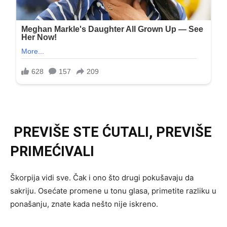
PREVIŠE STE ĆUTALI, PREVIŠE
PRIMEĆIVALI
Škorpija vidi sve. Čak i ono što drugi pokušavaju da
sakriju. Osećate promene u tonu glasa, primetite razliku u
ponašanju, znate kada nešto nije iskreno.