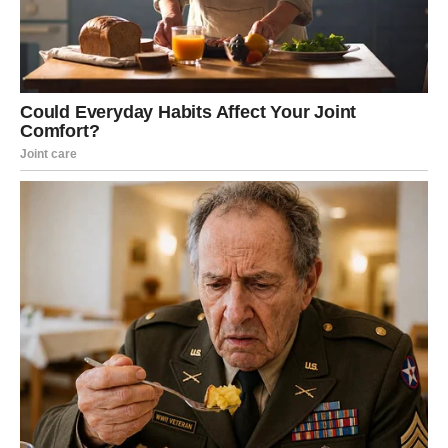
Vaše srce traži istinu. A ako je nema – vi birate samoću
umesto lažne bliskosti.
POSAO – PREKID SA
TOKSIČNIM OKRUŽENJEM
Ova energija presecanja može se odnositi i na posao.
Možda ste osećali da vas neko potcenjuje. Možda ste
radili u okruženju gde vladaju igre moći. Možda ste bili
svesni nepravde, ali ste čekali pravi trenutak da
reagujete.
Sada dolazi taj trenutak.
Možda ćete povući potez koji niko nije očekivao.