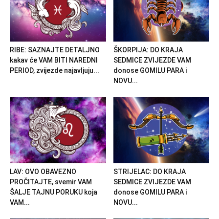
RIBE: SAZNAJTE DETALJNO
ŠKORPIJA: DO KRAJA
kakav će VAM BITI NAREDNI
SEDMICE ZVIJEZDE VAM
PERIOD, zvijezde najavljuju...
donose GOMILU PARA i
NOVU...
LAV: OVO OBAVEZNO
STRIJELAC: DO KRAJA
PROČITAJTE, svemir VAM
SEDMICE ZVIJEZDE VAM
ŠALJE TAJNU PORUKU koja
donose GOMILU PARA i
VAM...
NOVU...