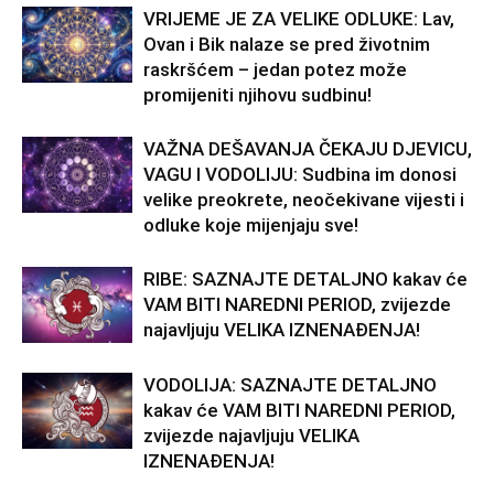
VRIJEME JE ZA VELIKE ODLUKE: Lav,
Ovan i Bik nalaze se pred životnim
raskršćem – jedan potez može
promijeniti njihovu sudbinu!
VAŽNA DEŠAVANJA ČEKAJU DJEVICU,
VAGU I VODOLIJU: Sudbina im donosi
velike preokrete, neočekivane vijesti i
odluke koje mijenjaju sve!
RIBE: SAZNAJTE DETALJNO kakav će
VAM BITI NAREDNI PERIOD, zvijezde
najavljuju VELIKA IZNENAĐENJA!
VODOLIJA: SAZNAJTE DETALJNO
kakav će VAM BITI NAREDNI PERIOD,
zvijezde najavljuju VELIKA
IZNENAĐENJA!