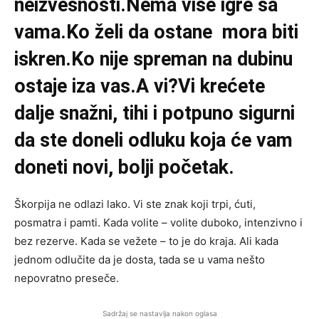
neizvesnosti.Nema više igre sa
vama.Ko želi da ostane mora biti
iskren.Ko nije spreman na dubinu
ostaje iza vas.A vi?Vi krećete
dalje snažni, tihi i potpuno sigurni
da ste doneli odluku koja će vam
doneti novi, bolji početak.
Škorpija ne odlazi lako. Vi ste znak koji trpi, ćuti,
posmatra i pamti. Kada volite – volite duboko, intenzivno i
bez rezerve. Kada se vežete – to je do kraja. Ali kada
jednom odlučite da je dosta, tada se u vama nešto
nepovratno preseče.
Sadržaj se nastavlja nakon oglasa