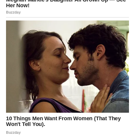
Jednostavno – shvatili ste da zaslužujete više.
Kada Škorpija postane tiha i hladna, to znači da je
emocionalni proces već završen.
A tada nema povratka na staro.
ŠTA SE DEŠAVA NAKON ŠTO
KRENETE DALJE?
Prvih dana može biti osećaj praznine. Intenzitet koji ste
imali nestaje.
Ali ubrzo dolazi snaga.
Prestajete da sumnjate.