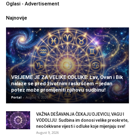
Oglasi - Advertisement
Najnovije
VRIJEME JE ZA VELIKE ODLUKE: Lav, Ovan i Bik
nalaze se pred životnim raskršćem – jedan
potez može promijeniti njihovu sudbinu!
Portal
-
August 9, 2026
VAŽNA DEŠAVANJA ČEKAJU DJEVICU, VAGU I
VODOLIJU: Sudbina im donosi velike preokrete,
neočekivane vijesti i odluke koje mijenjaju sve!
August 9, 2026