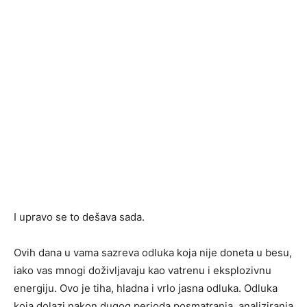
I upravo se to dešava sada.
Ovih dana u vama sazreva odluka koja nije doneta u besu,
iako vas mnogi doživljavaju kao vatrenu i eksplozivnu
energiju. Ovo je tiha, hladna i vrlo jasna odluka. Odluka
koja dolazi nakon dugog perioda posmatranja, analiziranja