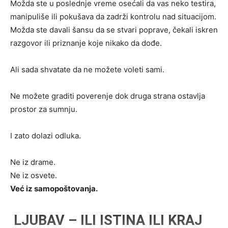
Možda ste u poslednje vreme osećali da vas neko testira,
manipuliše ili pokušava da zadrži kontrolu nad situacijom.
Možda ste davali šansu da se stvari poprave, čekali iskren
razgovor ili priznanje koje nikako da dođe.
Ali sada shvatate da ne možete voleti sami.
Ne možete graditi poverenje dok druga strana ostavlja
prostor za sumnju.
I zato dolazi odluka.
Ne iz drame.
Ne iz osvete.
Već iz samopoštovanja.
LJUBAV – ILI ISTINA ILI KRAJ