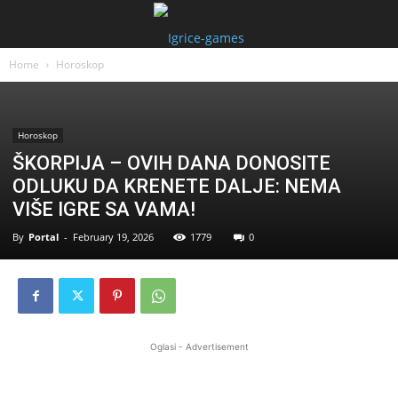
Home
Horoskop
Horoskop
ŠKORPIJA – OVIH DANA DONOSITE
ODLUKU DA KRENETE DALJE: NEMA
VIŠE IGRE SA VAMA!
By
Portal
-
February 19, 2026
1779
0
Oglasi - Advertisement