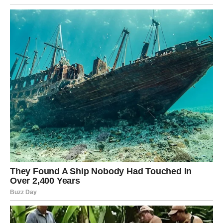
Prestajete da analizirate.
Prestajete da tražite objašnjenja.
I tada dolazi nova energija.
Može se pojaviti osoba koja je emotivno zrela i stabilna.
Može doći poslovna prilika koja vas stavlja u moćniju
poziciju.
Može se vratiti osećaj kontrole nad sopstvenim životom.
Jer kada Škorpija preseče – to je početak transformacije.