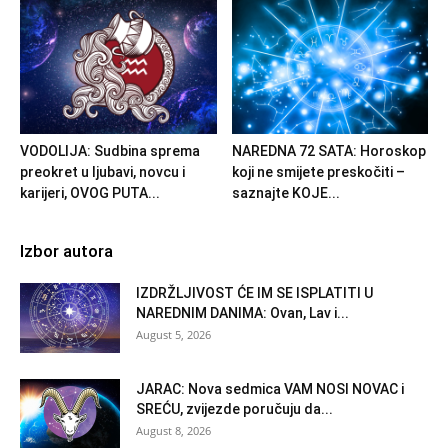
VODOLIJA: Sudbina sprema
NAREDNA 72 SATA: Horoskop
preokret u ljubavi, novcu i
koji ne smijete preskočiti –
karijeri, OVOG PUTA...
saznajte KOJE...
Izbor autora
IZDRŽLJIVOST ĆE IM SE ISPLATITI U
NAREDNIM DANIMA: Ovan, Lav i...
August 5, 2026
JARAC: Nova sedmica VAM NOSI NOVAC i
SREĆU, zvijezde poručuju da...
August 8, 2026