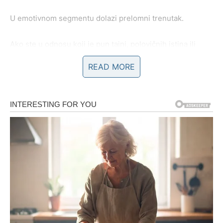
U emotivnom segmentu dolazi prelomni trenutak.
Ako ste u odnosu koji je pun tajni, polovičnih istina ili
manipulacije, sada više nećete tolerisati ništa što vas čini
READ MORE
nesigurnima.
Škorpija ne traži savršenstvo – ali traži lojalnost.
Ako to ne dobijete, vi odlazite. I to bez najave.
Jer kada Škorpija odluči da zatvori vrata – ona to radi
zauvek.
Ako ste slobodni, ali vezani za osobu koja vas drži u
neizvesnosti, sada prekidate taj ciklus. Nećete više
ulagati emocije tamo gde nema dubine.