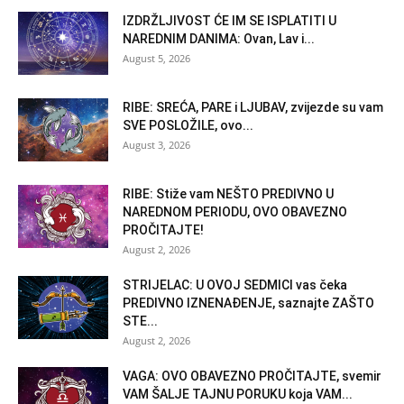
IZDRŽLJIVOST ĆE IM SE ISPLATITI U
NAREDNIM DANIMA: Ovan, Lav i...
August 5, 2026
RIBE: SREĆA, PARE i LJUBAV, zvijezde su vam
SVE POSLOŽILE, ovo...
August 3, 2026
RIBE: Stiže vam NEŠTO PREDIVNO U
NAREDNOM PERIODU, OVO OBAVEZNO
PROČITAJTE!
August 2, 2026
STRIJELAC: U OVOJ SEDMICI vas čeka
PREDIVNO IZNENAĐENJE, saznajte ZAŠTO
STE...
August 2, 2026
VAGA: OVO OBAVEZNO PROČITAJTE, svemir
VAM ŠALJE TAJNU PORUKU koja VAM...