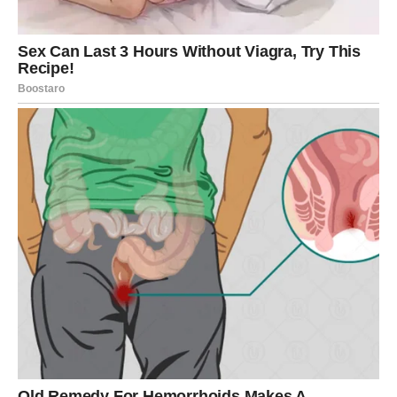
nego bilo koja reč.
Najopasnija Škorpija je ona koja
ćuti
Njena snaga nije u buci, već u kontroli. Kada odluči da
više ne objašnjava, kada prestane da postavlja pitanja,
kada te samo pogleda i shvati – tada znaš da je završila.
Ona ne reaguje impulsivno.
Ne troši energiju na sitne igre.
Ne spušta se na nivo ogovaranja.
Ali ako je nateraš da se brani – braniće se precizno. I tada
ćeš shvatiti da nisi imao posla sa osvetnikom, već sa
osobom koja ne dozvoljava da joj se čini nepravda bez