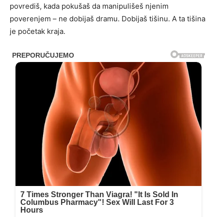
povrediš, kada pokušaš da manipulišeš njenim
poverenjem – ne dobijaš dramu. Dobijaš tišinu. A ta tišina
je početak kraja.