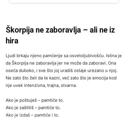
Škorpija ne zaboravlja – ali ne iz
hira
Ljudi brkaju njeno pamćenje sa osvetoljubivošću. Istina je
da Škorpija ne zaboravlja jer ne može da zaboravi. Ona
oseća duboko, i sve što joj uradiš ostaje urezano u njoj.
Ne zato što želi da te kazni, već zato što je emocija kod
nje uvek intenzivna, trajna, stvarna.
Ako je poštuješ – pamtiće to.
Ako je zaštitiš – pamtiće to.
Ako je izdaš – pamtiće i to.