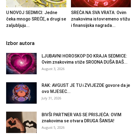
U NOVOJ SEDMICI: Jedne
SREĆA NA SVA VRATA: Ovim
čeka mnogo SREĆE, a drugi se
znakovima istovremeno stižu
zaljubljuju...
i finansijska nagrada...
Izbor autora
LJUBAVNI HOROSKOP DO KRAJA SEDMICE:
Ovim znakovima stiže SRODNA DUŠA BAŠ...
August 3, 2026
RAK: AVGUST JE TU i ZVIJEZDE govore da je
ovo MJESEC...
July 31, 2026
BIVŠI PARTNER VAS SE PRISJEĆA: OVIM
znakovima se otvara DRUGA ŠANSA!
August 5, 2026