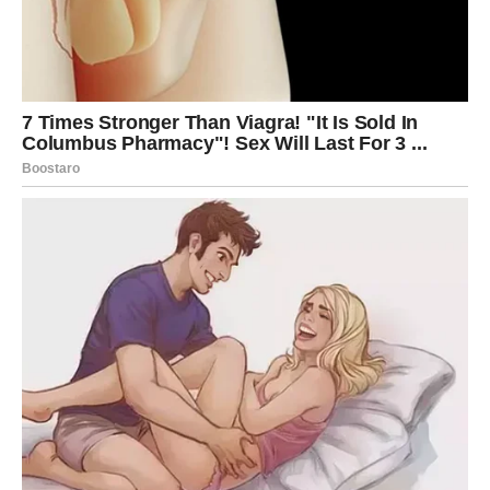
A Škorpija kada izbriše – ne vraća se.
Ako ti vrati – to je zato što si to
prvi dao
Ako je povrediš lažima – suočiće te sa istinom.
Ako je poniziš – vratiće ti dostojanstveno, ali jasno.
Ako je izdaš – pokazaće ti kako izgleda hladnoća.
To nije osveta.
To je ogledalo.
Škorpija ne daje ono što sama nije dobila. Ako si prema
njoj bio iskren, dobićeš lojalnost kakvu retko ko pruža.
Ako si bio dvoličan, dobićeš hladnu distancu koja boli više