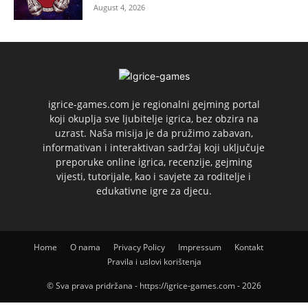
August 4, 2026
igrice-games.com je regionalni gejming portal
koji okuplja sve ljubitelje igrica, bez obzira na
uzrast. Naša misija je da pružimo zabavan,
informativan i interaktivan sadržaj koji uključuje
preporuke online igrica, recenzije, gejming
vijesti, tutorijale, kao i savjete za roditelje i
edukativne igre za djecu.
Home
O nama
Privacy Policy
Impressum
Kontakt
Pravila i uslovi korištenja
© Sva prava pridržana - https://igrice-games.com - 2026