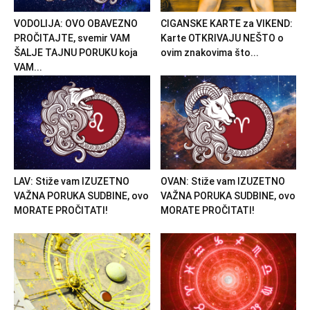
VODOLIJA: OVO OBAVEZNO
CIGANSKE KARTE za VIKEND:
PROČITAJTE, svemir VAM
Karte OTKRIVAJU NEŠTO o
ŠALJE TAJNU PORUKU koja
ovim znakovima što...
VAM...
LAV: Stiže vam IZUZETNO
OVAN: Stiže vam IZUZETNO
VAŽNA PORUKA SUDBINE, ovo
VAŽNA PORUKA SUDBINE, ovo
MORATE PROČITATI!
MORATE PROČITATI!