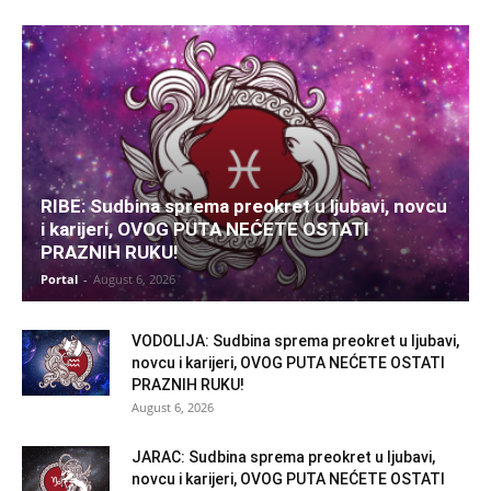
RIBE: Sudbina sprema preokret u ljubavi, novcu
i karijeri, OVOG PUTA NEĆETE OSTATI
PRAZNIH RUKU!
Portal
-
August 6, 2026
VODOLIJA: Sudbina sprema preokret u ljubavi,
novcu i karijeri, OVOG PUTA NEĆETE OSTATI
PRAZNIH RUKU!
August 6, 2026
JARAC: Sudbina sprema preokret u ljubavi,
novcu i karijeri, OVOG PUTA NEĆETE OSTATI