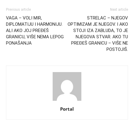
Previous article
Next article
VAGA – VOLI MIR,
STRELAC – NJEGOV
DIPLOMATIJU I HARMONIJU.
OPTIMIZAM JE NJEGOV. I AKO
ALI AKO JOJ PREĐEŠ
STOJI IZA ZABLUDA, TO JE
GRANICU, VIŠE NEMA LEPOG
NJEGOVA STVAR. AKO TU
PONAŠANJA
PREĐEŠ GRANICU – VIŠE NE
POSTOJIŠ.
Portal