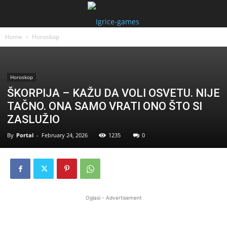
Home
Horoskop
Horoskop
ŠKORPIJA – KAŽU DA VOLI OSVETU. NIJE
TAČNO. ONA SAMO VRATI ONO ŠTO SI
ZASLUŽIO
By
Portal
-
February 24, 2026
1235
0
Oglasi - Advertisement