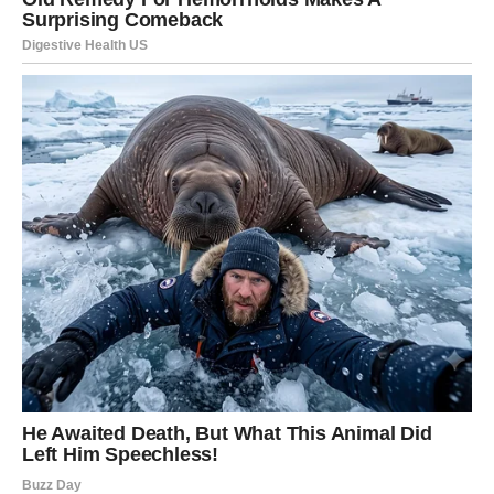
posledica.
U ljubavi – sve ili ništa
Škorpija ne voli površno. Kod nje nema polovičnih
emocija. Kada te pusti blizu, to znači da si prošao kroz
njene filtere, testove, tišine i intuiciju. To znači da si
dobio nešto što ne daje svima.
Ako to izdaš – nemoj govoriti da je osvetoljubiva kada se
povuče. Nemoj govoriti da je hladna kada ti vrati
hladnoću. Nemoj govoriti da je opasna kada ti pokaže
granicu.
Ona samo ne dozvoljava da se sa njenim srcem igra.