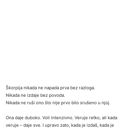
Škorpija nikada ne napada prva bez razloga.
Nikada ne izdaje bez povoda.
Nikada ne ruši ono što nije prvo bilo srušeno u njoj.
Ona daje duboko. Voli intenzivno. Veruje retko, ali kada
veruje – daje sve. I upravo zato, kada je izdaš, kada je