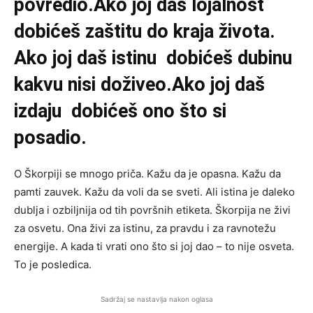
povredio.Ako joj daš lojalnost
dobićeš zaštitu do kraja života.
Ako joj daš istinu dobićeš dubinu
kakvu nisi doživeo.Ako joj daš
izdaju dobićeš ono što si
posadio.
O Škorpiji se mnogo priča. Kažu da je opasna. Kažu da
pamti zauvek. Kažu da voli da se sveti. Ali istina je daleko
dublja i ozbiljnija od tih površnih etiketa. Škorpija ne živi
za osvetu. Ona živi za istinu, za pravdu i za ravnotežu
energije. A kada ti vrati ono što si joj dao – to nije osveta.
To je posledica.
Sadržaj se nastavlja nakon oglasa