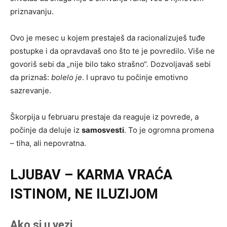
priznavanju.
Ovo je mesec u kojem prestaješ da racionalizuješ tuđe
postupke i da opravdavaš ono što te je povredilo. Više ne
govoriš sebi da „nije bilo tako strašno“. Dozvoljavaš sebi
da priznaš:
bolelo je
. I upravo tu počinje emotivno
sazrevanje.
Škorpija u februaru prestaje da reaguje iz povrede, a
počinje da deluje iz
samosvesti
. To je ogromna promena
– tiha, ali nepovratna.
LJUBAV – KARMA VRAĆA
ISTINOM, NE ILUZIJOM
Ako si u vezi