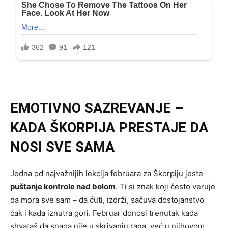
EMOTIVNO SAZREVANJE –
KADA ŠKORPIJA PRESTAJE DA
NOSI SVE SAMA
Jedna od najvažnijih lekcija februara za Škorpiju jeste
puštanje kontrole nad bolom
. Ti si znak koji često veruje
da mora sve sam – da ćuti, izdrži, sačuva dostojanstvo
čak i kada iznutra gori. Februar donosi trenutak kada
shvataš da snaga nije u skrivanju rana, već u njihovom