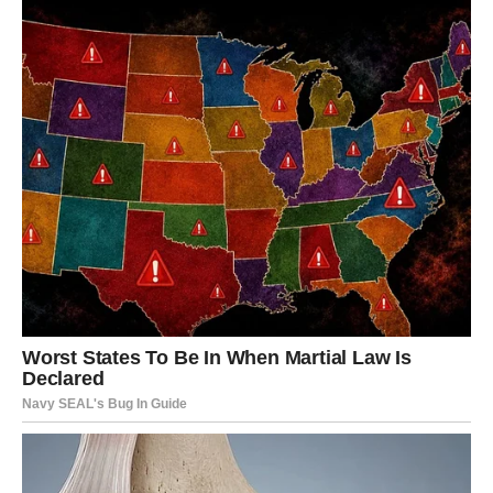
prestanak potrebe za osvetom ili dokazivanjem
Odluke ovog meseca dolaze iz duboke unutrašnje istine. I
upravo zato su trajne.
POSAO I FINANSIJE –
KARMIČKA NAGRADA ZA
STRPLJENJE I IZDRŽLJIVOST
Na poslovnom i finansijskom planu, februar donosi
postepeno, ali snažno poboljšanje
. Škorpije koje su
radile u tišini, koje su izdržale pritiske i zadržale fokus,
sada dolaze u situaciju da se njihov trud isplati.
Moguće su: