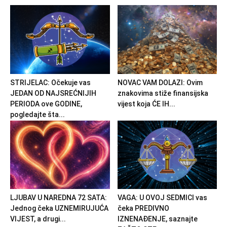
STRIJELAC: Očekuje vas
NOVAC VAM DOLAZI: Ovim
JEDAN OD NAJSREĆNIJIH
znakovima stiže finansijska
PERIODA ove GODINE,
vijest koja ĆE IH...
pogledajte šta...
LJUBAV U NAREDNA 72 SATA:
VAGA: U OVOJ SEDMICI vas
Jednog čeka UZNEMIRUJUĆA
čeka PREDIVNO
VIJEST, a drugi...
IZNENAĐENJE, saznajte