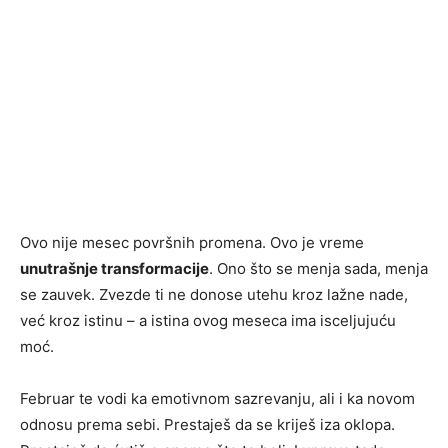
Ovo nije mesec površnih promena. Ovo je vreme
unutrašnje transformacije
. Ono što se menja sada, menja
se zauvek. Zvezde ti ne donose utehu kroz lažne nade,
već kroz istinu – a istina ovog meseca ima isceljujuću
moć.
Februar te vodi ka emotivnom sazrevanju, ali i ka novom
odnosu prema sebi. Prestaješ da se kriješ iza oklopa.