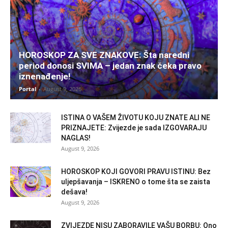
HOROSKOP ZA SVE ZNAKOVE: Šta naredni
period donosi SVIMA – jedan znak čeka pravo
iznenađenje!
Portal
-
August 9, 2026
ISTINA O VAŠEM ŽIVOTU KOJU ZNATE ALI NE
PRIZNAJETE: Zvijezde je sada IZGOVARAJU
NAGLAS!
August 9, 2026
HOROSKOP KOJI GOVORI PRAVU ISTINU: Bez
uljepšavanja – ISKRENO o tome šta se zaista
dešava!
August 9, 2026
ZVIJEZDE NISU ZABORAVILE VAŠU BORBU: Ono