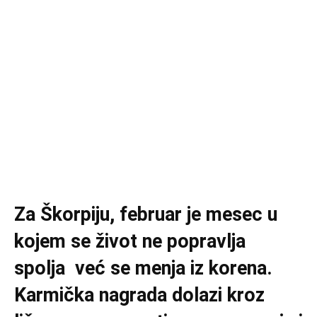
Za Škorpiju, februar je mesec u
kojem se život ne popravlja
spolja već se menja iz korena.
Karmička nagrada dolazi kroz