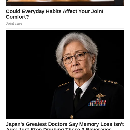
LIČNA SNAGA –
TRANSFORMACIJA KOJA SE
VIŠE NE MOŽE ZAUSTAVITI
Februar budi u Škorpiji
ličnu snagu kakva se retko vidi
spolja
. Ovo nije snaga dominacije, kontrole ili povlačenja
u tišinu – ovo je snaga jasnog stava. Znaš šta želiš. Znaš
šta nećeš. I više se ne plašiš da to priznaš, ni sebi, ni
drugima.
Ovo je mesec u kojem Škorpija prestaje da se vraća na
stare rane. Ne zato što su nestale, već zato što više
nemaju moć
. Prestaješ da reaguješ iz prošlosti. Počinješ
da živiš iz sadašnjeg trenutka.
Mnogi pripadnici ovog znaka tokom februara osećaju kao