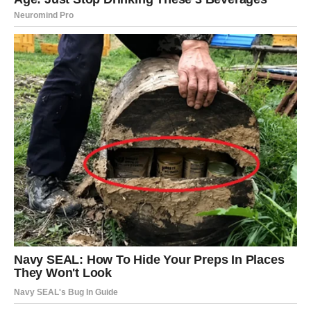
da se nešto „prelomilo“ u njima. I jeste. To je tačka nakon
koje nema povratka na staro.
ŽIVOT I ODLUKE – MESEC
RADIKALNE ISKRENOSTI
Februar donosi važne životne odluke, ali one nisu nagle –
one su
neizbežne
. Škorpija sada jasno vidi gde gubi
energiju, gde se troši bez povratka i gde više nema rasta.
Ovo može značiti:
prekid odnosa koji su iscrpljujući
promenu stava prema prošlim povredama
odluku da se krene novim putem bez osvrtanja