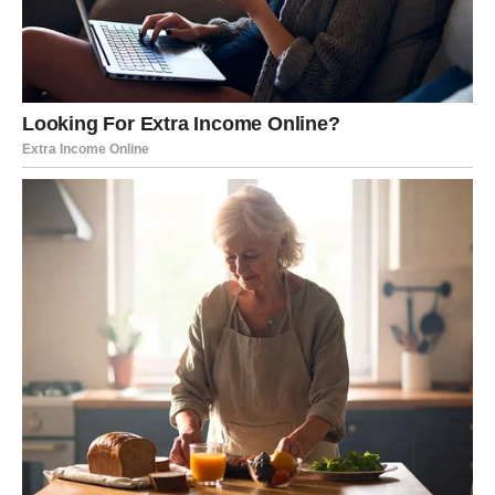
Slobodne Škorpije u februaru ulaze u fazu
duboke
emotivne selekcije
. Površni odnosi te više ne zanimaju.
Ne tražiš avanturu – tražiš istinu, povezanost, intenzitet
koji ima smisla.
Moguće je da se pojavi osoba koja budi snažne emocije,
ali ovaj put Škorpija ne juri – već posmatra. Učiš da ne
moraš odmah da se otvoriš, ali i da ne moraš da se
zatvoriš. Balans između opreza i poverenja postaje ključ.
Za neke Škorpije, februar donosi konačno emotivno
zatvaranje jedne stare priče – ne sa mržnjom, već sa
razumevanjem
.