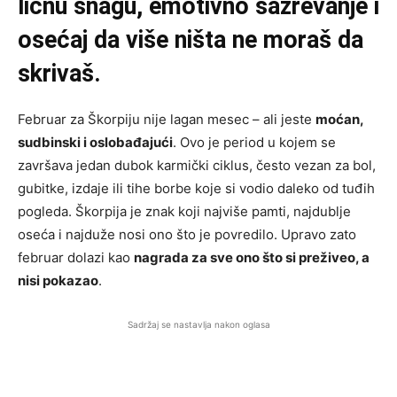
ličnu snagu, emotivno sazrevanje i
osećaj da više ništa ne moraš da
skrivaš.
Februar za Škorpiju nije lagan mesec – ali jeste
moćan,
sudbinski i oslobađajući
. Ovo je period u kojem se
završava jedan dubok karmički ciklus, često vezan za bol,
gubitke, izdaje ili tihe borbe koje si vodio daleko od tuđih
pogleda. Škorpija je znak koji najviše pamti, najdublje
oseća i najduže nosi ono što je povredilo. Upravo zato
februar dolazi kao
nagrada za sve ono što si preživeo, a
nisi pokazao
.
Sadržaj se nastavlja nakon oglasa