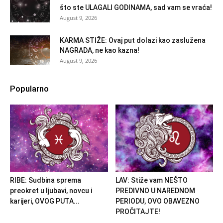
što ste ULAGALI GODINAMA, sad vam se vraća!
August 9, 2026
KARMA STIŽE: Ovaj put dolazi kao zaslužena
NAGRADA, ne kao kazna!
August 9, 2026
Popularno
RIBE: Sudbina sprema
LAV: Stiže vam NEŠTO
preokret u ljubavi, novcu i
PREDIVNO U NAREDNOM
karijeri, OVOG PUTA...
PERIODU, OVO OBAVEZNO
PROČITAJTE!