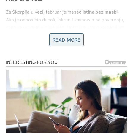
Za Škorpije u vezi, februar je mesec
istine bez maski
.
Ako je odnos bio dubok, iskren i zasnovan na poverenju,
sada se produbljuje još više. Dolazi do razgovora koji ne
razaraju – već povezuju. Intimnost se jača, ali samo ako
READ MORE
su obe strane spremne da budu potpuno iskrene.
Ako si, međutim, bio u vezi u kojoj si sumnjao, trpeo,
ćutao ili osećao da nešto nije kako treba – februar donosi
razotkrivanje. Ne nužno kroz konflikt, već kroz spoznaju.
Shvataš da više ne želiš poluistine, igre moći ili emotivne
manipulacije.
Škorpija ovog meseca bira
autentičnost
, čak i ako ona
znači kraj nečega što je dugo trajalo.
Ako si slobodan