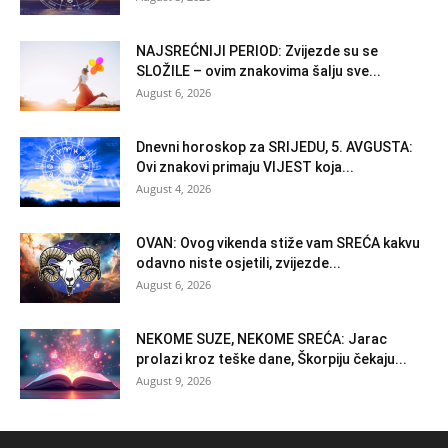
NAJSREĆNIJI PERIOD: Zvijezde su se
SLOŽILE – ovim znakovima šalju sve...
August 6, 2026
Dnevni horoskop za SRIJEDU, 5. AVGUSTA:
Ovi znakovi primaju VIJEST koja...
August 4, 2026
OVAN: Ovog vikenda stiže vam SREĆA kakvu
odavno niste osjetili, zvijezde...
August 6, 2026
NEKOME SUZE, NEKOME SREĆA: Jarac
prolazi kroz teške dane, Škorpiju čekaju...
August 9, 2026