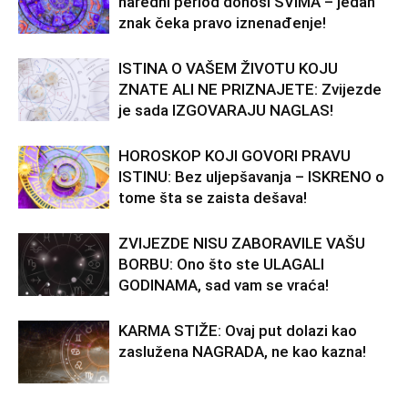
naredni period donosi SVIMA – jedan
znak čeka pravo iznenađenje!
ISTINA O VAŠEM ŽIVOTU KOJU
ZNATE ALI NE PRIZNAJETE: Zvijezde
je sada IZGOVARAJU NAGLAS!
HOROSKOP KOJI GOVORI PRAVU
ISTINU: Bez uljepšavanja – ISKRENO o
tome šta se zaista dešava!
ZVIJEZDE NISU ZABORAVILE VAŠU
BORBU: Ono što ste ULAGALI
GODINAMA, sad vam se vraća!
KARMA STIŽE: Ovaj put dolazi kao
zaslužena NAGRADA, ne kao kazna!