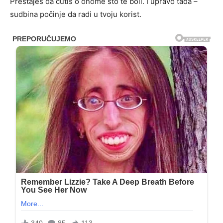
Prestaješ da ćutiš o onome što te boli. I upravo tada –
sudbina počinje da radi u tvoju korist.