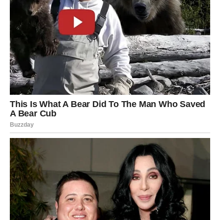
ZA ŠKORPIJU
Ne moraš više da se braniš. Ne moraš da sumnjaš u
sopstvenu snagu. Sve što si prošao imalo je svrhu – da te
dovede do ove tačke jasnoće.
Februar te uči da
praštanje nije zaborav
, već
oslobađanje. Ne zbog drugih – već zbog sebe. I kada to
shvatiš, teret koji si nosio godinama počinje da se topi.