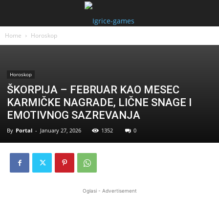
Home
Horoskop
Horoskop
ŠKORPIJA – FEBRUAR KAO MESEC
KARMIČKE NAGRADE, LIČNE SNAGE I
EMOTIVNOG SAZREVANJA
By
Portal
-
January 27, 2026
1352
0
Oglasi - Advertisement