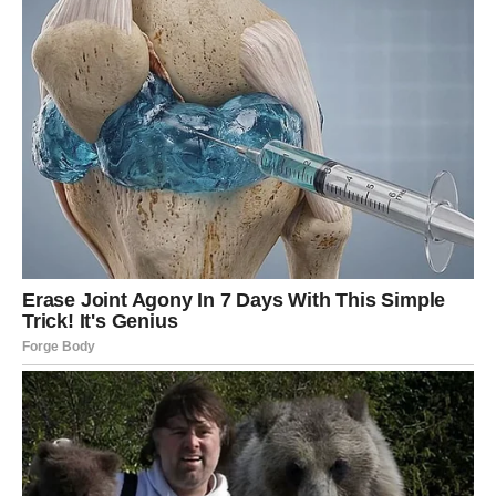
nova poslovna prilika
rešavanje finansijskog pitanja koje dugo stoji
osećaj veće kontrole i sigurnosti
priznanje za raniji rad
Ovo nije mesec brzih dobitaka, ali jeste mesec u kojem se
stvari postavljaju na svoje mesto
. Škorpija u februaru
shvata da stabilnost dolazi onda kada prestaneš da se
boriš protiv toka – i počneš da ga koristiš.
DUHOVNA PORUKA FEBRUARA