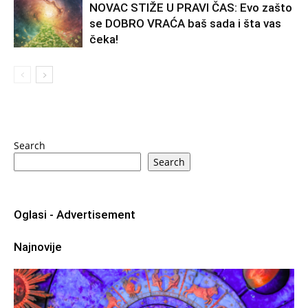
NOVAC STIŽE U PRAVI ČAS: Evo zašto
se DOBRO VRAĆA baš sada i šta vas
čeka!
Search
Search
Oglasi - Advertisement
Najnovije