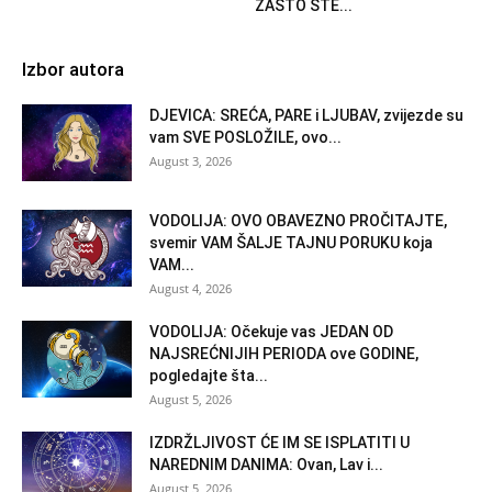
ZAŠTO STE...
Izbor autora
DJEVICA: SREĆA, PARE i LJUBAV, zvijezde su
vam SVE POSLOŽILE, ovo...
August 3, 2026
VODOLIJA: OVO OBAVEZNO PROČITAJTE,
svemir VAM ŠALJE TAJNU PORUKU koja
VAM...
August 4, 2026
VODOLIJA: Očekuje vas JEDAN OD
NAJSREĆNIJIH PERIODA ove GODINE,
pogledajte šta...
August 5, 2026
IZDRŽLJIVOST ĆE IM SE ISPLATITI U
NAREDNIM DANIMA: Ovan, Lav i...
August 5, 2026