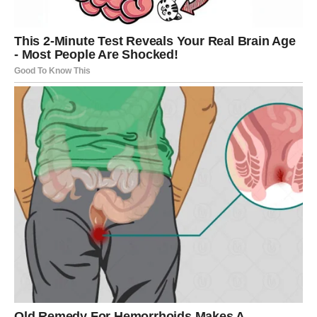
neko otkrije svoje pravo lice,
neko pokuša da manipuliše.
Ali ti sada vidiš jasno.
I nema druge šanse.
POSAO – ISTINA O MOĆI I
KONTROLI
Na poslovnom planu, moguće je razotkrivanje. Ti si znak
koji oseća ko igra prljavo.
Sada dolazi trenutak kada: