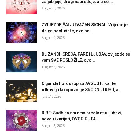
zaljubljuje, drugi napreduje, a treći...
August 6, 2026
ZVIJEZDE ŠALJU VAŽAN SIGNAL: Vrijeme je
da ga poslušate, ovo se...
August 4, 2026
BLIZANCI: SREĆA, PARE i LJUBAV, zvijezde su
vam SVE POSLOŽILE, ovo...
August 3, 2026
Ciganski horoskop za AVGUST: Karte
otkrivaju ko upoznaje SRODNU DUŠU, a...
July 31, 2026
RIBE: Sudbina sprema preokret u ljubavi,
novcu i karijeri, OVOG PUTA...
August 6, 2026