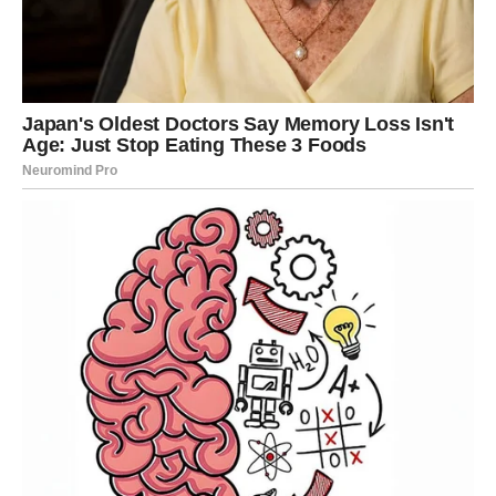
Ali sada si ti taj koji ima moć.
Ne reaguješ impulsivno.
Ti procenjuješ – i odlučuješ.
Moguće je i novo poznanstvo koje odmah budi snažnu
hemiju. Ali sada ne želiš samo strast. Želiš istinu.
PRIJATELJI I OKRUŽENJE –
RAZOTKRIVANJE LOJALNOSTI
Škorpija ne trpi dvoličnost. I sada dolazi period kada se
jasno vidi ko je uz tebe, a ko je bio samo iz koristi.
Možda:
neko pokaže ljubomoru,