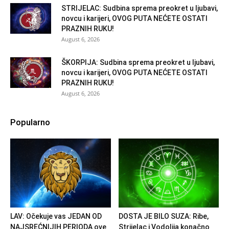
STRIJELAC: Sudbina sprema preokret u ljubavi,
novcu i karijeri, OVOG PUTA NEĆETE OSTATI
PRAZNIH RUKU!
August 6, 2026
ŠKORPIJA: Sudbina sprema preokret u ljubavi,
novcu i karijeri, OVOG PUTA NEĆETE OSTATI
PRAZNIH RUKU!
August 6, 2026
Popularno
LAV: Očekuje vas JEDAN OD
DOSTA JE BILO SUZA: Ribe,
NAJSREĆNIJIH PERIODA ove
Strijelac i Vodolija konačno