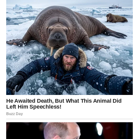
Možda neko duguje.
Možda dolazi neočekivani trošak.
Možda dobijaš priliku za jači prihod.
Ali jedno je sigurno – sada više nema iluzija.
KARMIČKI PREOKRET – SUD
BIVŠIM I SADAŠNJIM
Škorpija je znak karme. Kod tebe se stvari vraćaju – dobro
za dobro, loše za loše.
Ako si bio iskren – dolazi nagrada.
Ako si bio izdan – dolazi razotkrivanje.