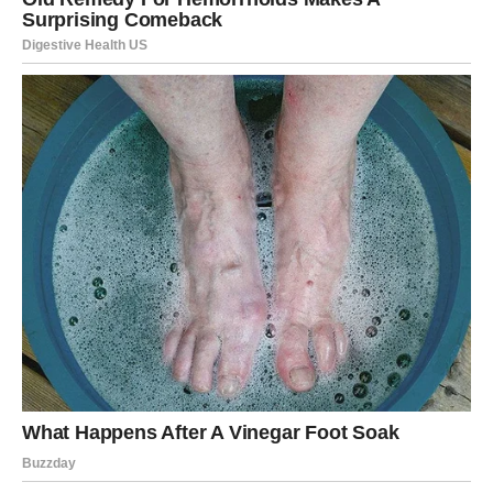
izlazi istina o nečijoj manipulaciji,
dobijaš priliku da preuzmeš kontrolu,
ili donosiš odluku da promeniš pravac.
Ovo je period transformacije.
Ili se penješ na viši nivo –
ili rušiš ono što više nema smisla.
NOVAC – SKRIVENE STVARI
IZLAZE NA VIDELO
Finansijski, može doći do razotkrivanja situacije koju nisi
potpuno sagledao.