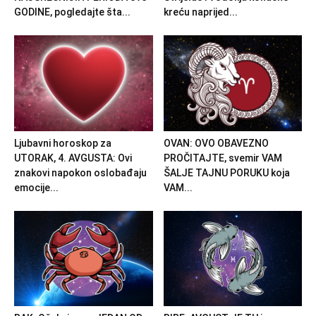
GODINE, pogledajte šta...
kreću naprijed...
Ljubavni horoskop za
OVAN: OVO OBAVEZNO
UTORAK, 4. AVGUSTA: Ovi
PROČITAJTE, svemir VAM
znakovi napokon oslobađaju
ŠALJE TAJNU PORUKU koja
emocije...
VAM...