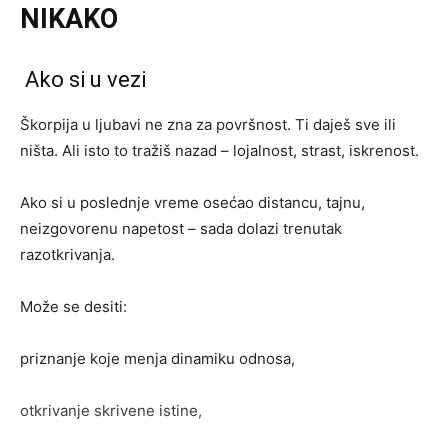
NIKAKO
Ako si u vezi
Škorpija u ljubavi ne zna za površnost. Ti daješ sve ili
ništa. Ali isto to tražiš nazad – lojalnost, strast, iskrenost.
Ako si u poslednje vreme osećao distancu, tajnu,
neizgovorenu napetost – sada dolazi trenutak
razotkrivanja.
Može se desiti:
priznanje koje menja dinamiku odnosa,
otkrivanje skrivene istine,