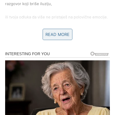
razgovor koji briše iluziju,
ili tvoja odluka da više ne pristaješ na polovične emocije.
Ako je odnos jak – iz ove krize izlazi još snažniji.
READ MORE
Ako nije – ti presečeš bez povratka.
Jer Škorpija može da prašta, ali nikada ne zaboravlja
izdaju.
Ako si slobodan
Moguće je javljanje osobe iz prošlosti. Ali ovo nije običan
povratak – ovo je karmički test.
Neko dolazi da zatvori krug.
Ili da dokaže da je naučio lekciju.