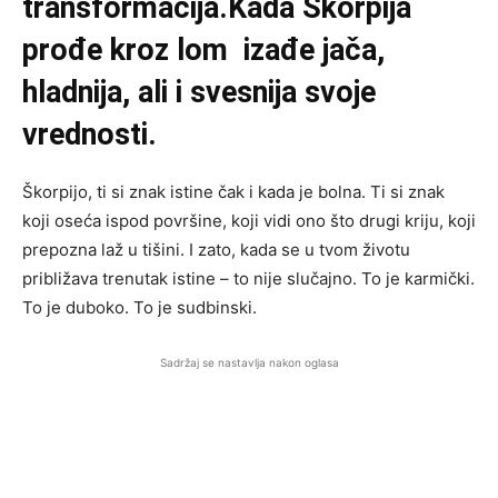
transformacija.Kada Škorpija
prođe kroz lom izađe jača,
hladnija, ali i svesnija svoje
vrednosti.
Škorpijo, ti si znak istine čak i kada je bolna. Ti si znak
koji oseća ispod površine, koji vidi ono što drugi kriju, koji
prepozna laž u tišini. I zato, kada se u tvom životu
približava trenutak istine – to nije slučajno. To je karmički.
To je duboko. To je sudbinski.
Sadržaj se nastavlja nakon oglasa