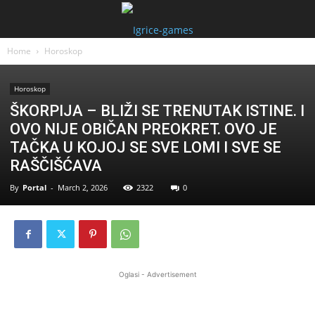
Home
Horoskop
Horoskop
ŠKORPIJA – BLIŽI SE TRENUTAK ISTINE. I
OVO NIJE OBIČAN PREOKRET. OVO JE
TAČKA U KOJOJ SE SVE LOMI I SVE SE
RAŠČIŠĆAVA
By
Portal
-
March 2, 2026
2322
0
Oglasi - Advertisement