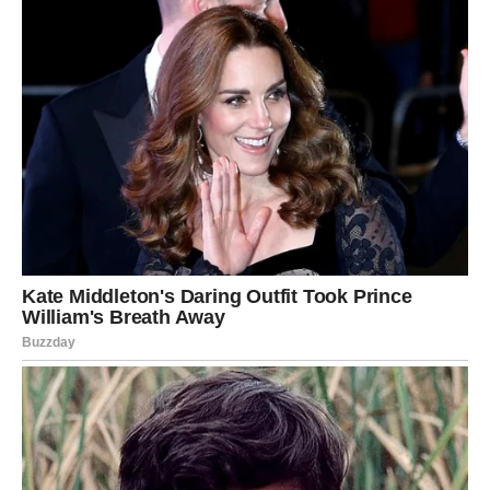
Ako si ćutao i čekao – sada dolazi pravda.
Ovo je momenat kada se energija čisti.
ŠTA SE LOMI?
Lomi se:
laž,
iluzija,
tajna,
veza bez dubine.
Raščišćava se: