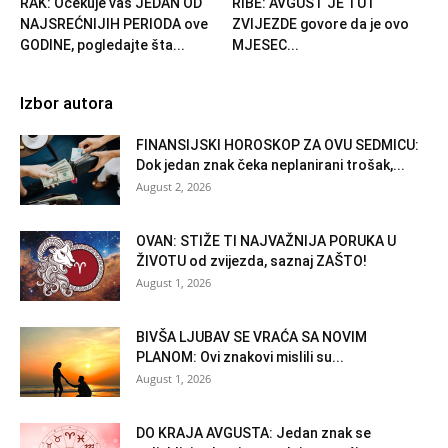
RAK: Očekuje vas JEDAN OD
RIBE: AVGUST JE TU i
NAJSREĆNIJIH PERIODA ove
ZVIJEZDE govore da je ovo
GODINE, pogledajte šta...
MJESEC...
Izbor autora
FINANSIJSKI HOROSKOP ZA OVU SEDMICU:
Dok jedan znak čeka neplanirani trošak,...
August 2, 2026
OVAN: STIŽE TI NAJVAŽNIJA PORUKA U
ŽIVOTU od zvijezda, saznaj ZAŠTO!
August 1, 2026
BIVŠA LJUBAV SE VRAĆA SA NOVIM
PLANOM: Ovi znakovi mislili su...
August 1, 2026
DO KRAJA AVGUSTA: Jedan znak se