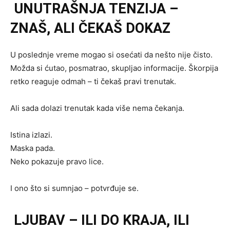
UNUTRAŠNJA TENZIJA –
ZNAŠ, ALI ČEKAŠ DOKAZ
U poslednje vreme mogao si osećati da nešto nije čisto.
Možda si ćutao, posmatrao, skupljao informacije. Škorpija
retko reaguje odmah – ti čekaš pravi trenutak.
Ali sada dolazi trenutak kada više nema čekanja.
Istina izlazi.
Maska pada.
Neko pokazuje pravo lice.
I ono što si sumnjao – potvrđuje se.
LJUBAV – ILI DO KRAJA, ILI