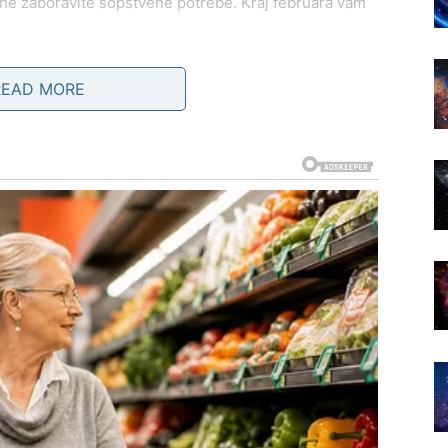
li ne zaboravite sopstvene potrebe. Kraj februara vam
READ MORE
ačate iskrenost. Ako nešto želite – recite. Ako vam
ete ojačati odnos ili ga konačno definisati. Na
koja dolazi iznenada.
stvari ne traže savršen plan, već hrabrost. U ljubavi
dobar za reorganizaciju i planiranje, ali ne i za rizik.