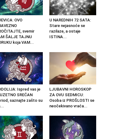
JEVICA: OVO
U NAREDNIH 72 SATA:
BAVEZNO
Stare nejasnoće se
OČITAJTE, svemir
razilaze, a ostaje
AM ŠALJE TAJNU
ISTINA...
RUKU koja VAM...
DOLIJA: Ispred vas je
LJUBAVNI HOROSKOP
ZUZETNO SREĆAN
ZA OVU SEDMICU:
riod, saznajte zašto su
Osoba iz PROŠLOSTI se
...
neočekivano vraća...