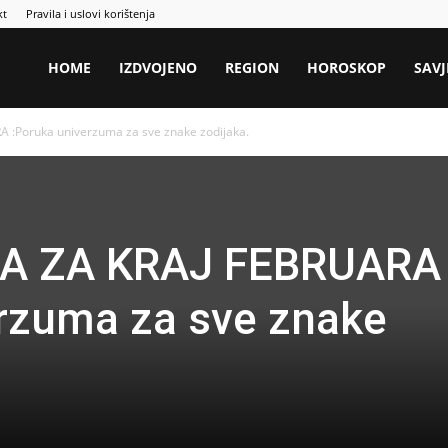
kt
Pravila i uslovi korištenja
HOME
IZDVOJENO
REGION
HOROSKOP
SAVJ
:Poruka univerzuma za sve znake zodijaka.
A ZA KRAJ FEBRUARA
rzuma za sve znake