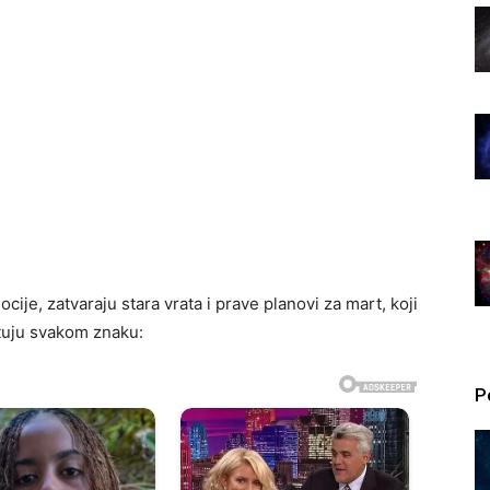
ije, zatvaraju stara vrata i prave planovi za mart, koji
tuju svakom znaku:
P