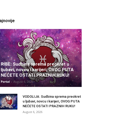
ajnovije
RIBE: Sudbina sprema preokret u
ljubavi, novcu i karijeri, OVOG PUTA
NEĆETE OSTATI PRAZNIH RUKU!
Portal
-
August 6, 2026
VODOLIJA: Sudbina sprema preokret
u ljubavi, novcu i karijeri, OVOG PUTA
NEĆETE OSTATI PRAZNIH RUKU!
August 6, 2026