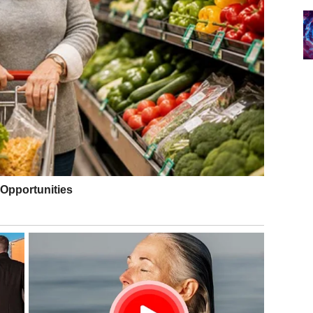
o se gradi, a ne nešto što se podrazumeva. Ako ste
dosta“. U ljubavi tražite jasnoću, a ne obećanja bez
. Ako vam je stalo – pokažite to bez igrica. Kraj februara
 perspektivu. Poslušajte intuiciju, ali ne dozvolite da
e sve sada i odmah. Jedan razgovor može promeniti
sirajte se na dugoročne planove, ne na trenutne