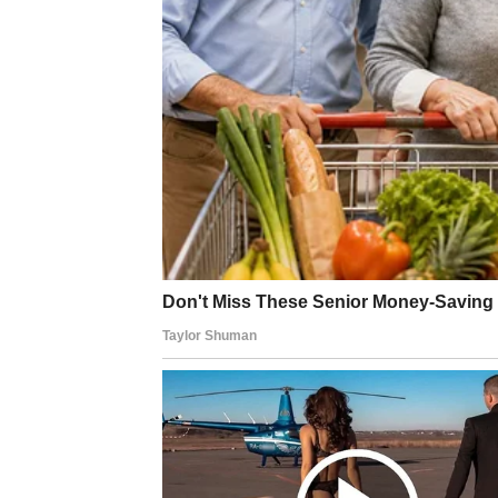
Zvezde vas podsećaju da je balans nešto št
previše popuštali, sada je vreme da kažete „
pokrića.
ŠKORPIJA
Vaš savet je da ne testirate ljude koje volite
može doneti emotivno otkriće koje menja vašu
vas sumnje vode.
STRELAC
Zvezde vas savetuju da usporite. Ne morat
mnogo – ali samo ako budete strpljivi. Foku
izazove.