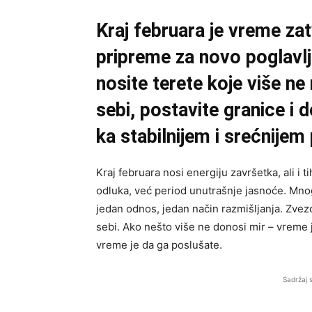
Kraj februara je vreme zat
pripreme za novo poglavl
nosite terete koje više ne
sebi, postavite granice i
ka stabilnijem i srećnijem
Kraj februara nosi energiju završetka, ali i 
odluka, već period unutrašnje jasnoće. Mnogi
jedan odnos, jedan način razmišljanja. Zve
sebi. Ako nešto više ne donosi mir – vreme 
vreme je da ga poslušate.
Sadržaj 