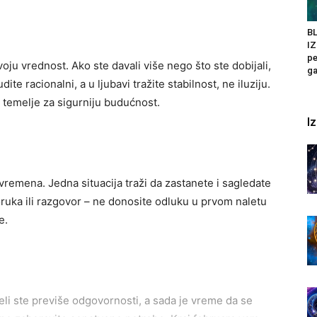
BL
I
pe
oju vrednost. Ako ste davali više nego što ste dobijali,
ga
te racionalni, a u ljubavi tražite stabilnost, ne iluziju.
 temelje za sigurniju budućnost.
I
vremena. Jedna situacija traži da zastanete i sagledate
ruka ili razgovor – ne donosite odluku u prvom naletu
e.
eli ste previše odgovornosti, a sada je vreme da se