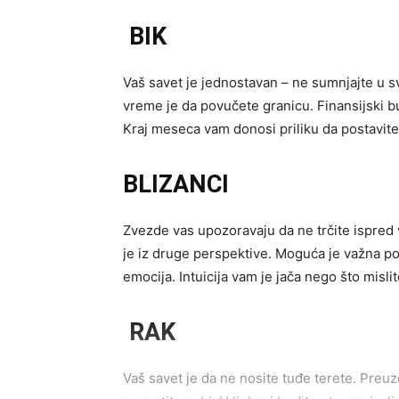
BIK
Vaš savet je jednostavan – ne sumnjajte u sv
vreme je da povučete granicu. Finansijski budi
Kraj meseca vam donosi priliku da postavite
BLIZANCI
Zvezde vas upozoravaju da ne trčite ispred 
je iz druge perspektive. Moguća je važna po
emocija. Intuicija vam je jača nego što mislit
RAK
Vaš savet je da ne nosite tuđe terete. Preuz