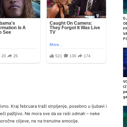
D
O
PR
V
PO
VO
I
pe
ga
no. Kraj februara traži strpljenje, posebno u ljubavi i
reči pažljivo. Ne mora sve da se reši odmah – neke
goročne ciljeve, ne na trenutne emocije.