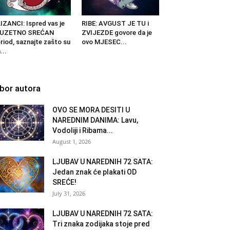
IZANCI: Ispred vas je
RIBE: AVGUST JE TU i
ZUZETNO SREĆAN
ZVIJEZDE govore da je
riod, saznajte zašto su
ovo MJESEC...
...
zbor autora
OVO SE MORA DESITI U
NAREDNIM DANIMA: Lavu,
Vodoliji i Ribama...
August 1, 2026
LJUBAV U NAREDNIH 72 SATA:
Jedan znak će plakati OD
SREĆE!
July 31, 2026
LJUBAV U NAREDNIH 72 SATA:
Tri znaka zodijaka stoje pred