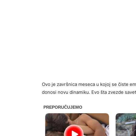
Ovo je završnica meseca u kojoj se čiste emoc
donosi novu dinamiku. Evo šta zvezde save