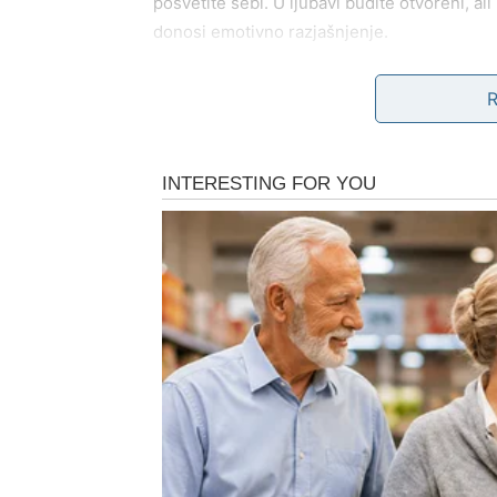
posvetite sebi. U ljubavi budite otvoreni, a
donosi emotivno razjašnjenje.
LAV
Zvezde vas savetuju da smanjite ponos i poj
nešto smeta – rešite. Ovo je period kada mož
poslovnom planu, budite spremni za priliku 
DEVICA
Vaš savet je da ne analizirate previše. Neke 
budite spontaniji. Finansijski, kraj meseca je 
VAGA