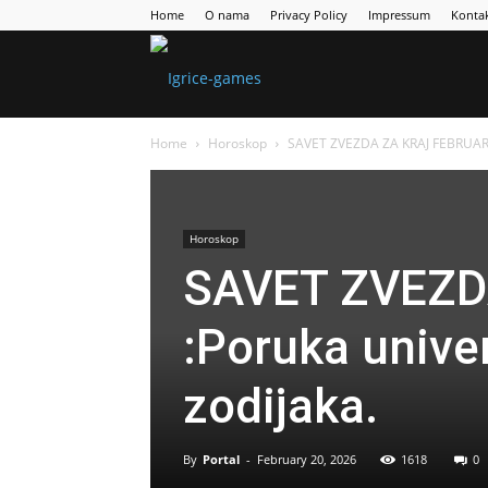
Home
O nama
Privacy Policy
Impressum
Konta
Games
Home
Horoskop
SAVET ZVEZDA ZA KRAJ FEBRUARA 
Portal
Horoskop
SAVET ZVEZD
:Poruka unive
zodijaka.
By
Portal
-
February 20, 2026
1618
0