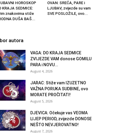
JUBAVNI HOROSKOP
OVAN: SREĆA, PARE i
O KRAJA SEDMICE:
LJUBAV, zvijezde su vam
im znakovima stiže
SVE POSLOŽILE, ovo...
RODNA DUŠA BAŠ...
zbor autora
VAGA: DO KRAJA SEDMICE
ZVIJEZDE VAM donose GOMILU
PARA i NOVU...
August 4, 2026
JARAC: Stiže vam IZUZETNO
VAŽNA PORUKA SUDBINE, ovo
MORATE PROČITATI!
August 5, 2026
DJEVICA: Očekuje vas VEOMA
LIJEP PERIOD, zvijezde DONOSE
NEŠTO NEVJEROVATNO!
August 7, 2026