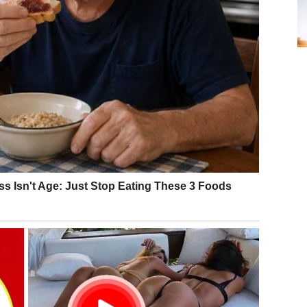
utnost dovela je do stvaranja brojnih praznovjerja. Dok
erenja, drugi ih radije podržavaju. Na primjer, u mnogim
e donose bez prisustva mačaka, jer se vjeruje da one
a. Ova vjerovanja često su ukorijenjena u dubokom
ju čuvarima kućne sreće.
traju znakom dolazećih posjetitelja, dok se u
azi neočekivano bogatstvo. Ova praznovjerja ukazuju na
, koja traje tisućama godina. Takva vjerovanja često
ujući način na koji ljudi gledaju na ove prekrasne
e poštovane kao božanstva, a njihovo ubijanje se
amo da je praktično, već i emocionalno ispunjavajuće.
ijeti novi život i inspiraciju u vašu kuhinju
. Bilo da