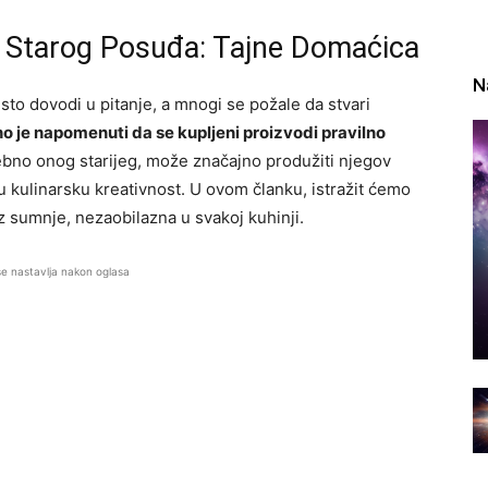
e Starog Posuđa: Tajne Domaćica
N
sto dovodi u pitanje, a mnogi se požale da stvari
 je napomenuti da se kupljeni proizvodi pravilno
bno onog starijeg, može značajno produžiti njegov
šu kulinarsku kreativnost. U ovom članku, istražit ćemo
ez sumnje, nezaobilazna u svakoj kuhinji.
se nastavlja nakon oglasa