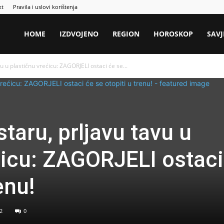
kt
Pravila i uslovi korištenja
HOME
IZDVOJENO
REGION
HOROSKOP
SAVJ
u u plastičnu vrećicu: ZAGORJELI ostaci će se...
taru, prljavu tavu u
ćicu: ZAGORJELI ostaci
enu!
2
0