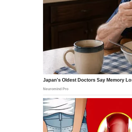
povijest u različitim kulturama. Njihova pris
neki ljudi svjesno ignoriraju iracionalna uvj
kulturama preporučuje se da se važne odluk
mogu otkriti privatne informacije susjedim
poštovanju prema mačkama, koje se smatra
U japanskoj kulturi, mačke koje se kupa sma
talijanskoj vjeruje da ako mačka kihne, dol
duboku i posebnu vezu između ljudi i mačaka
se prenose s generacije na generaciju, oblik
životinje. Na primjer, u Egiptu su mačke bil
smatralo teškim zločinom.
Zaključak
Održavanje starih kuhinjskih predmeta ne s
Osvježavanje starih tava ili lonaca može don