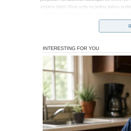
omjeru četiri žlice octa na jednu šalicu vod
nekoliko sati. Nakon toga, jednostavno je o
Ova metoda ne samo da je efikasna, već i e
svom domu.
Soda bikarbona može se također pretvoriti 
prljave dijelove posude i ostavite da djeluje
svojstvima čišćenja, može se otopiti u vrućoj
Ove metode ne zahtijevaju velika ulaganja, al
ovih sastojaka mogu djelovati kao prirodni d
tiganja ili lonaca.
Simbolika Mačaka u Različitim
Mačke, kao fascinantna stvorenja, često su 