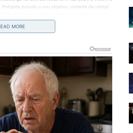
e. Potopite posudu u ovu otopinu i ostavite da odstoji
brišite spužvom i deterdžentom za optimalne rezultate.
konomična, jer ocat većina domaćinstava već ima u
READ MORE
u pastu miješanjem s malo vode. Ovu pastu nanesite na
 nekoliko sati. Limunska kiselina, poznata po svojim
 vodi, a zatim ohladiti prije nego što uronite posudu.
i rezultati mogu biti izvanredni. Na primjer, neki od
ezodoransi, uklanjajući neprijatne mirise sa starih
 Kulturama
prisutne u ljudskim životima i imaju bogatu simboličku