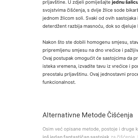
prljavštine. U zdjeli pomiješajte
jednu šalic
svojstvima čišćenja, s dvije žlice sode bika
jednom žlicom soli. Svaki od ovih sastojaka 
deterdžent razbija masnoću, dok so djeluje 
Nakon što ste dobili homogenu smjesu, stavit
pripremljenu smjesu na dno vrećice i pažljiv
Ovaj postupak omogućit će sastojcima da pro
isteka vremena, izvadite tavu iz vrećice i p
preostalu prljavštinu. Ovaj jednostavni proce
funkcionalnost.
Alternativne Metode Čišćenja
Osim već opisane metode, postoje i druge ku
još jedan fantastičan sastojak
za čišćenje. 