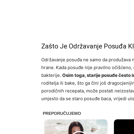
Zašto Je Održavanje Posuđa K
Održavanje posuđa ne samo da produžava nje
hrane. Kada posuđe nije pravilno očišćeno, o
bakterije.
Osim toga, starije posuđe često 
roditelja ili bake, što ga čini još dragocjeni
porodičnih recepata, može postati neizostav
umjesto da se staro posuđe baca, vrijedi ulo