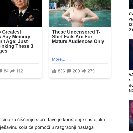
O
va
IZ
Z
V
S
do
NO
ačina za čišćenje stare tave je korištenje sastojaka
ješavinu koja će pomoći u razgradnji naslaga