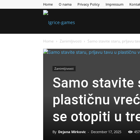
Home
O nama
Privacy Policy
Impressum
Konta
Games
Home
Zanimljivosti
Samo stavite staru, prljavu tav
Portal
Zanimljivosti
Samo stavite s
plastičnu vre
se otopiti u tr
By
Dejana Mirkovic
-
December 17, 2025
457