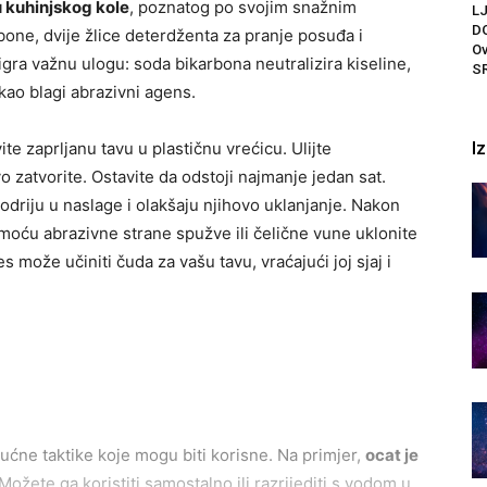
u kuhinjskog kole
, poznatog po svojim snažnim
L
D
rbone, dvije žlice deterdženta za pranje posuđa i
Ov
igra važnu ulogu: soda bikarbona neutralizira kiseline,
S
kao blagi abrazivni agens.
I
e zaprljanu tavu u plastičnu vrećicu. Ulijte
o zatvorite. Ostavite da odstoji najmanje jedan sat.
driju u naslage i olakšaju njihovo uklanjanje. Nakon
omoću abrazivne strane spužve ili čelične vune uklonite
s može učiniti čuda za vašu tavu, vraćajući joj sjaj i
ćne taktike koje mogu biti korisne. Na primjer,
ocat je
Možete ga koristiti samostalno ili razrijediti s vodom u