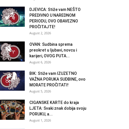
DJEVICA: Stiže vam NEŠTO
PREDIVNO U NAREDNOM
PERIODU, OVO OBAVEZNO
PROČITAJTE!
August 2, 2026
OVAN: Sudbina sprema
preokret u ljubavi, novcu i
karijeri, OVOG PUTA...
August 6, 2026
BIK: Stiže vam IZUZETNO
VAŽNA PORUKA SUDBINE, ovo
MORATE PROČITATI!
August 5, 2026
CIGANSKE KARTE do kraja
LJETA: Svaki znak dobija svoju
PORUKU, a...
August 1, 2026