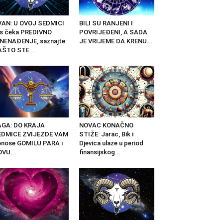
VAN: U OVOJ SEDMICI
BILI SU RANJENI I
s čeka PREDIVNO
POVRIJEĐENI, A SADA
NENAĐENJE, saznajte
JE VRIJEME DA KRENU...
AŠTO STE...
AGA: DO KRAJA
NOVAC KONAČNO
EDMICE ZVIJEZDE VAM
STIŽE: Jarac, Bik i
nose GOMILU PARA i
Djevica ulaze u period
VU...
finansijskog...