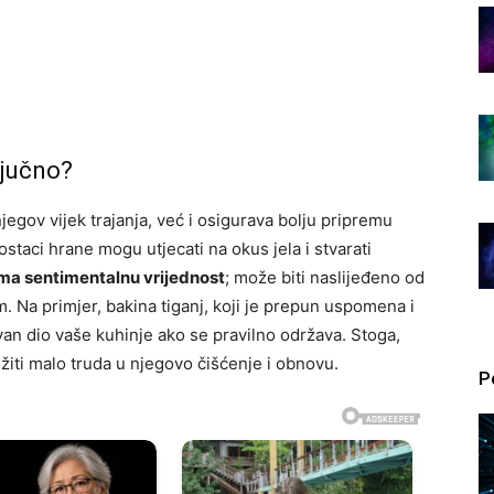
ljučno?
gov vijek trajanja, već i osigurava bolju pripremu
staci hrane mogu utjecati na okus jela i stvarati
ima sentimentalnu vrijednost
; može biti naslijeđeno od
jim. Na primjer, bakina tiganj, koji je prepun uspomena i
an dio vaše kuhinje ako se pravilno održava. Stoga,
žiti malo truda u njegovo čišćenje i obnovu.
P