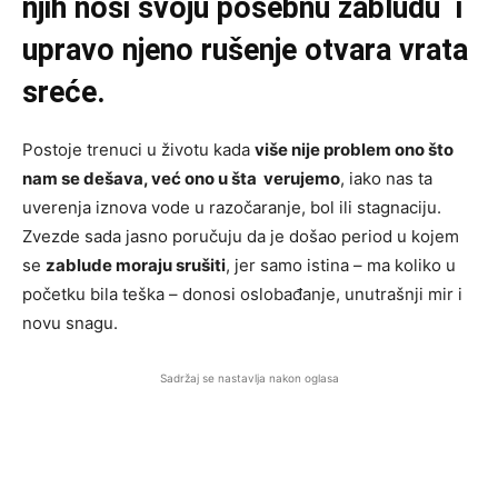
njih nosi svoju posebnu zabludu i
upravo njeno rušenje otvara vrata
sreće.
Postoje trenuci u životu kada
više nije problem ono što
nam se dešava, već ono u šta verujemo
, iako nas ta
uverenja iznova vode u razočaranje, bol ili stagnaciju.
Zvezde sada jasno poručuju da je došao period u kojem
se
zablude moraju srušiti
, jer samo istina – ma koliko u
početku bila teška – donosi oslobađanje, unutrašnji mir i
novu snagu.
Sadržaj se nastavlja nakon oglasa