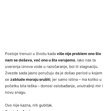
Postoje trenuci u životu kada
više nije problem ono što
nam se dešava, već ono u šta verujemo
, iako nas ta
uverenja iznova vode u razočaranje, bol ili stagnaciju.
Zvezde sada jasno poručuju da je došao period u kojem
se
zablude moraju srušiti
, jer samo istina – ma koliko u
početku bila teška – donosi oslobađanje, unutrašnji mir i
novu snagu.
Ovo nije kazna, niti gubitak.