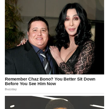
dolazi samo – ali od pravih ljudi.
VODOLIJA – ZABLUDI DA
MORATE SVIMA BITI DOSTUPNI
I RAZUMLJIVI DOLAZI KRAJ
Vodolija često veruje da mora da razume svakoga, da
bude tu za sve i da ne pravi talase postavljanjem granica.
Njena zabluda je da će izgubiti ljude ako izabere sebe.
Zvezde joj sada poručuju:
ko ode jer ste postavili granicu – nikada nije bio tu zbog
vas.