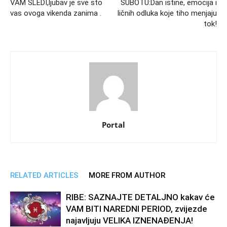
VAM SLEDI,ljubav je sve sto
SUBOTU:Dan istine, emocija i
vas ovoga vikenda zanima .
ličnih odluka koje tiho menjaju
tok!
Portal
RELATED ARTICLES
MORE FROM AUTHOR
RIBE: SAZNAJTE DETALJNO kakav će
VAM BITI NAREDNI PERIOD, zvijezde
najavljuju VELIKA IZNENAĐENJA!