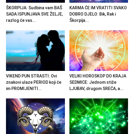
ŠKORPIJA: Sudbina vam BAŠ
KARMA ĆE IM VRATITI SVAKO
SADA ISPUNJAVA SVE ŽELJE,
DOBRO DJELO: Bik, Rak i
razlog će vas...
Škorpija...
VIKEND PUN STRASTI: Ovi
VELIKI HOROSKOP DO KRAJA
znakovi ulaze PERIOD koji će
SEDMICE: Jednom stiže
im PROMIJENITI...
LJUBAV, drugom SREĆA, a...