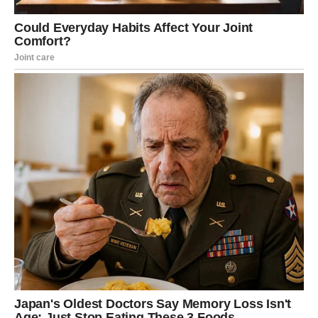
STRELAC – ZABLUDI DA ĆE
VREME SVE SAMO REŠITI
DOLAZI KRAJ
Strelac često beži od suočavanja sa bolnim istinama
verujući da će optimizam, vreme i vera u bolje sutra sve
srediti. Njegova zabluda je da ne mora da preseče, da ne
mora da se suoči, da ne mora da donese tešku odluku.
Zvezde sada jasno kažu:
nešto mora da se završi da bi nešto novo moglo da
počne.
Kada Strelac prestane da potiskuje ono što ga muči i
konačno se suoči sa istinom, njegov nemir nestaje.