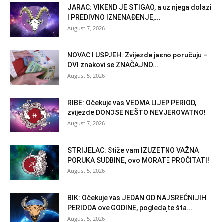
JARAC: VIKEND JE STIGAO, a uz njega dolazi
I PREDIVNO IZNENAĐENJE,...
August 7, 2026
NOVAC I USPJEH: Zvijezde jasno poručuju –
OVI znakovi se ZNAČAJNO...
August 5, 2026
RIBE: Očekuje vas VEOMA LIJEP PERIOD,
zvijezde DONOSE NEŠTO NEVJEROVATNO!
August 7, 2026
STRIJELAC: Stiže vam IZUZETNO VAŽNA
PORUKA SUDBINE, ovo MORATE PROČITATI!
August 5, 2026
BIK: Očekuje vas JEDAN OD NAJSREĆNIJIH
PERIODA ove GODINE, pogledajte šta...
August 5, 2026