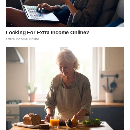
ŠKORPIJA – ZABLUDI DA JE
SNAGA U TRPLJENJU I
ĆUTANJU DOLAZI KRAJ
Škorpija veruje da je jaka jer može sve da izdrži. Njena
zabluda je uverenje da je ćutanje moć, a trpljenje dokaz
snage. Zbog toga ostaje predugo u odnosima, situacijama
i emocijama koje je razaraju iznutra.
Istina koju Škorpija mora da prihvati glasi:
prava snaga je u odlasku, ne u preživljavanju.
Onog trenutka kada Škorpija prestane da opravdava
izdaje, laži i emotivnu manipulaciju, njena energija se
vraća. Tada počinje period u kojem više ne mora da se
bori – jer bira sebe.