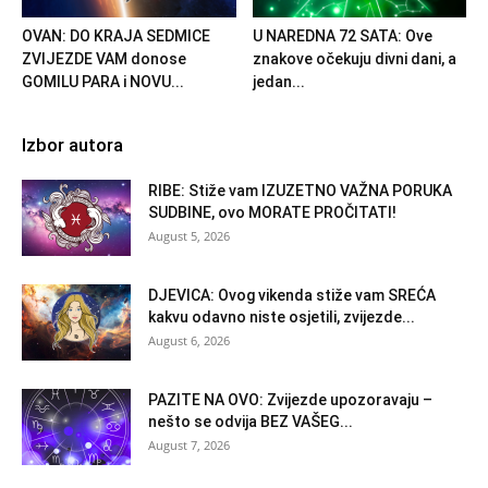
OVAN: DO KRAJA SEDMICE
U NAREDNA 72 SATA: Ove
ZVIJEZDE VAM donose
znakove očekuju divni dani, a
GOMILU PARA i NOVU...
jedan...
Izbor autora
RIBE: Stiže vam IZUZETNO VAŽNA PORUKA
SUDBINE, ovo MORATE PROČITATI!
August 5, 2026
DJEVICA: Ovog vikenda stiže vam SREĆA
kakvu odavno niste osjetili, zvijezde...
August 6, 2026
PAZITE NA OVO: Zvijezde upozoravaju –
nešto se odvija BEZ VAŠEG...
August 7, 2026