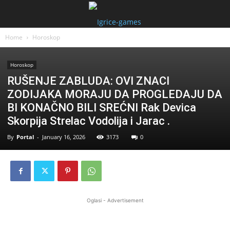
Home
Horoskop
Horoskop
RUŠENJE ZABLUDA: OVI ZNACI
ZODIJAKA MORAJU DA PROGLEDAJU DA
BI KONAČNO BILI SREĆNI Rak Devica
Skorpija Strelac Vodolija i Jarac .
By
Portal
-
January 16, 2026
3173
0
Oglasi - Advertisement