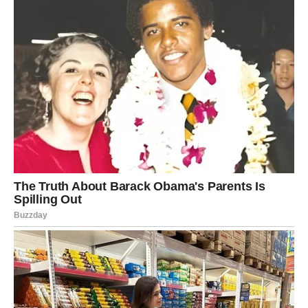
Kada Vodolija prestane da se rasipa i počne da bira sebe,
njen život se iznenada čisti od pogrešnih ljudi i ispunjava
onima koji je prihvataju bez uslova.