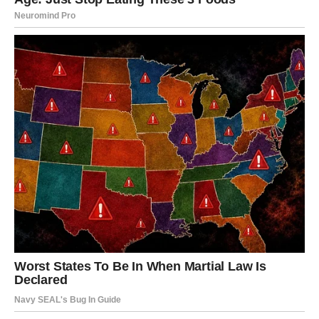
Sloboda koju traži spolja, zapravo počinje iznutra.
JARAC – ZABLUDI DA ĆE
STRPLJENJE UVEK BITI
NAGRAĐENO DOLAZI KRAJ
Jarac veruje da će se trud, ćutanje, rad i lojalnost jednog
dana sami prepoznati – čak i od pogrešnih ljudi. Njegova
zabluda je da mora još malo da izdrži da bi zaslužio
poštovanje.
Istina koju Jarac sada mora da prihvati glasi:
neki ljudi poštuju samo granice, ne žrtvu.
Kada Jarac prestane da popušta i da opravdava
nezahvalnost, život mu vraća ravnotežu. Poštovanje tada