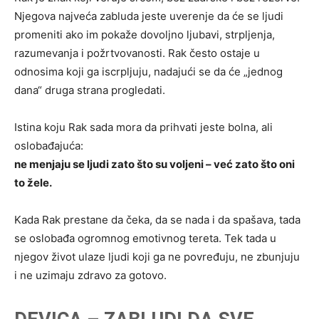
Njegova najveća zabluda jeste uverenje da će se ljudi
promeniti ako im pokaže dovoljno ljubavi, strpljenja,
razumevanja i požrtvovanosti. Rak često ostaje u
odnosima koji ga iscrpljuju, nadajući se da će „jednog
dana“ druga strana progledati.
Istina koju Rak sada mora da prihvati jeste bolna, ali
oslobađajuća:
ne menjaju se ljudi zato što su voljeni – već zato što oni
to žele.
Kada Rak prestane da čeka, da se nada i da spašava, tada
se oslobađa ogromnog emotivnog tereta. Tek tada u
njegov život ulaze ljudi koji ga ne povređuju, ne zbunjuju
i ne uzimaju zdravo za gotovo.