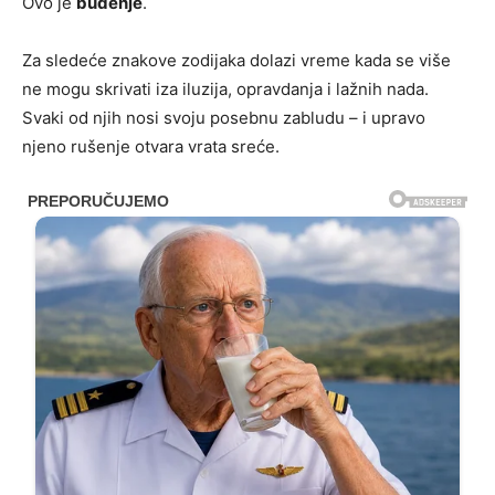
Ovo je
buđenje
.
Za sledeće znakove zodijaka dolazi vreme kada se više
ne mogu skrivati iza iluzija, opravdanja i lažnih nada.
Svaki od njih nosi svoju posebnu zabludu – i upravo
njeno rušenje otvara vrata sreće.