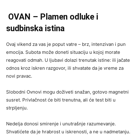
OVAN – Plamen odluke i
sudbinska istina
Ovaj vikend za vas je poput vatre – brz, intenzivan i pun
emocija. Subota može doneti situaciju u kojoj morate
reagovati odmah. U ljubavi dolazi trenutak istine: ili jačate
odnos kroz iskren razgovor, ili shvatate da je vreme za
novi pravac.
Slobodni Ovnovi mogu doživeti snažan, gotovo magnetni
susret. Privlačnost će biti trenutna, ali će test biti u
strpljenju.
Nedelja donosi smirenje i unutrašnje razumevanje.
Shvatićete da je hrabrost u iskrenosti, a ne u nadmetanju.