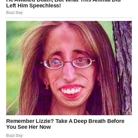
sumnje.
Nedelja donosi stabilnost i unutrašnji mir.
Poruka sudbine: Pravi put je onaj gde se razum i srce
slažu.
VAGA – Harmonija i romantični
susreti
Vikend nosi romantičnu energiju. Moguć je susret koji
deluje sudbinski.
Ako ste u vezi, dolazi obnova nežnosti. Nedelja donosi
balans i osećaj sigurnosti.