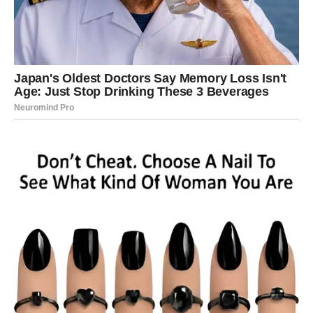
Poruka sudbine: Izgovorena istina ima moć da otvori
nova vrata.
RAK – Srce koje pamti i prašta
Subota donosi talas emocija. Moguće je javljanje osobe iz
prošlosti ili sećanje koje vas vraća unazad.
Ako ste u vezi, iskren razgovor može produbiti odnos.
Nedelja donosi emotivni mir i osećaj da ste na pravom
putu.
Poruka sudbine: Oprost oslobađa, ali samo ako je iskren.
LAV – Sijanje pod zvezdama