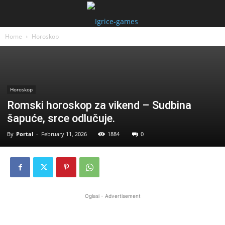
Home
Horoskop
Horoskop
Romski horoskop za vikend – Sudbina
šapuće, srce odlučuje.
By
Portal
-
February 11, 2026
1884
0
Oglasi - Advertisement