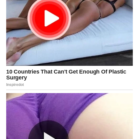
VODOLIJA – Iznenadni preokret
Vikend nosi neočekivanu poruku ili susret. Subota je dan
iznenađenja, dok nedelja donosi razjašnjenje.
Poruka sudbine: Autentičnost vam otvara vrata koja su
drugima zatvorena.
RIBE – Intuicija i romantična
magija
Subota donosi duboku emotivnu povezanost. Moguće je
priznanje ljubavi ili sudbinski susret.
Nedelja donosi unutrašnji mir i duhovnu jasnoću.