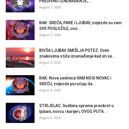
PREDIVNO IZNENAĐENJE,...
August 7, 2026
RAK: SREĆA, PARE i LJUBAV, zvijezde su vam
SVE POSLOŽILE, ovo...
August 3, 2026
BIVŠA LJUBAV SMIŠLJA POTEZ: Ovim
znakovima stiže iznenađenje kad im se...
August 7, 2026
RAK: Nova sedmica VAM NOSI NOVAC i
SREĆU, zvijezde poručuju da...
August 8, 2026
STRIJELAC: Sudbina sprema preokret u
ljubavi, novcu i karijeri, OVOG PUTA...
August 6, 2026