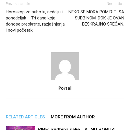
Previous article
Next article
Horoskop za subotu, nedelju i
NEKO SE MORA POMIRITI SA
ponedeljak – Tri dana koja
SUDBINOM, DOK JE OVAN
donose preokrete, razjašnjenja
BESKRAJNO SREĆAN.
i novi početak.
Portal
RELATED ARTICLES
MORE FROM AUTHOR
RIBE: Sudbina šalje TAJNU PORUKU