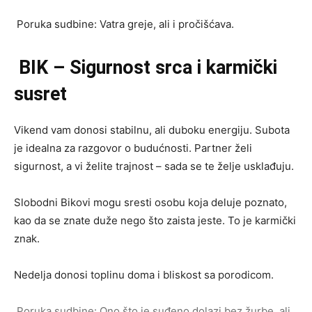
Poruka sudbine: Vatra greje, ali i pročišćava.
BIK – Sigurnost srca i karmički
susret
Vikend vam donosi stabilnu, ali duboku energiju. Subota
je idealna za razgovor o budućnosti. Partner želi
sigurnost, a vi želite trajnost – sada se te želje usklađuju.
Slobodni Bikovi mogu sresti osobu koja deluje poznato,
kao da se znate duže nego što zaista jeste. To je karmički
znak.
Nedelja donosi toplinu doma i bliskost sa porodicom.
Poruka sudbine: Ono što je suđeno dolazi bez žurbe, ali