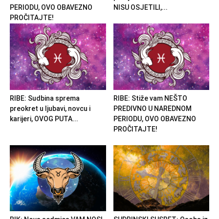
PERIODU, OVO OBAVEZNO
NISU OSJETILI,...
PROČITAJTE!
RIBE: Sudbina sprema
RIBE: Stiže vam NEŠTO
preokret u ljubavi, novcu i
PREDIVNO U NAREDNOM
karijeri, OVOG PUTA...
PERIODU, OVO OBAVEZNO
PROČITAJTE!