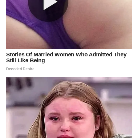
Poruka sudbine: Srce zna pre nego što razum shvati.