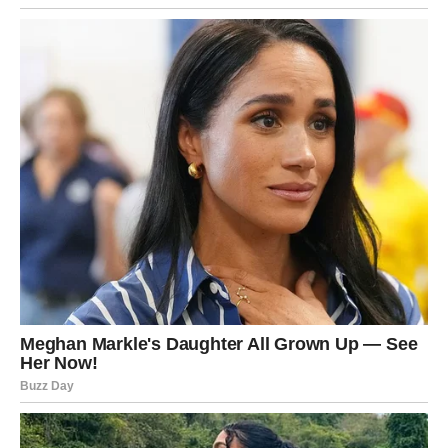
Poruka sudbine: Ljubav dolazi kada prestanete da
sumnjate u sebe.
ŠKORPIJA – Tajna koja izlazi na
videlo
Subota je intenzivna. Moguće je razotkrivanje istine ili
priznanje koje menja tok odnosa.
Nedelja donosi smirenje i jasniju sliku.
Poruka sudbine: Transformacija je put ka slobodi.
STRELAC – Put iznenađenja
Subota donosi spontanu promenu planova – poziv, susret