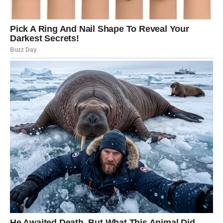
Vikend vas stavlja u centar pažnje. Subota je idealna za
romantičan izlazak ili priznanje emocija.
U vezi dolazi toplina i potvrda. Slobodni Lavovi mogu
upoznati osobu snažne harizme.
Nedelja donosi ozbiljniji ton i planove za budućnost.
Poruka sudbine: Kada sijate iz srca, ljubav vas pronalazi.
DEVICA – Razum i intuicija u
balansu
Subota može doneti dilemu – slušati razum ili srce. U
ljubavi dolazi prilika za iskren razgovor koji rešava