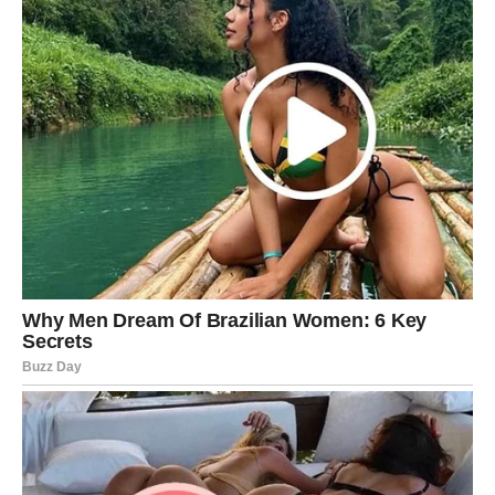
ili neočekivano putovanje.
Nedelja donosi ozbiljniji razgovor o budućnosti.
Poruka sudbine: Kada se prepustite toku, sudbina vas
vodi dalje nego što ste planirali.
JARAC – Stabilnost i sudbinski
izbor
Subota donosi važan razgovor u ljubavi. Partner želi
sigurnost i jasne planove.
Nedelja donosi emotivni mir i osećaj kontrole.
Poruka sudbine: Sigurnost dolazi kada preuzmete
odgovornost za sopstvene emocije.