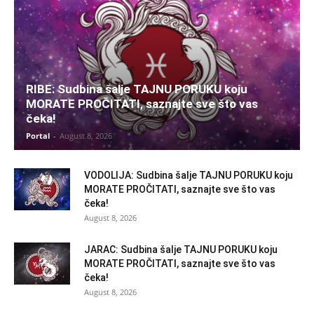
RIBE: Sudbina šalje TAJNU PORUKU koju
MORATE PROČITATI, saznajte sve što vas
čeka!
Portal
-
August 8, 2026
VODOLIJA: Sudbina šalje TAJNU PORUKU koju
MORATE PROČITATI, saznajte sve što vas
čeka!
August 8, 2026
JARAC: Sudbina šalje TAJNU PORUKU koju
MORATE PROČITATI, saznajte sve što vas
čeka!
August 8, 2026