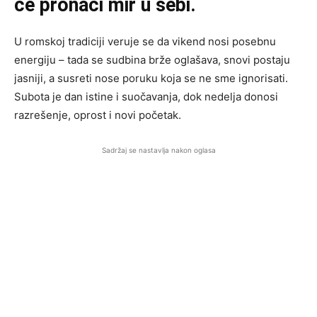
će pronaći mir u sebi.
U romskoj tradiciji veruje se da vikend nosi posebnu
energiju – tada se sudbina brže oglašava, snovi postaju
jasniji, a susreti nose poruku koja se ne sme ignorisati.
Subota je dan istine i suočavanja, dok nedelja donosi
razrešenje, oprost i novi početak.
Sadržaj se nastavlja nakon oglasa