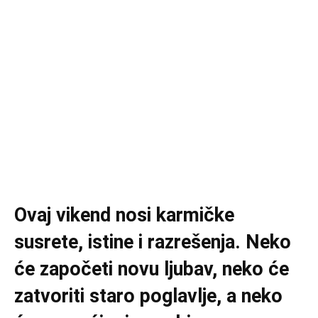
Ovaj vikend nosi karmičke
susrete, istine i razrešenja. Neko
će započeti novu ljubav, neko će
zatvoriti staro poglavlje, a neko