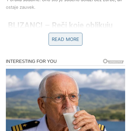
ostaje zauvek.
BLIZANCI – Reči koje oblikuju
sudbinu
READ MORE
Subota donosi poruku ili razgovor koji menja
raspoloženje. Možda ćete saznati istinu koja vas
oslobađa, ali i postavlja pred izbor.
U ljubavi je vreme za jasnoću. Ako je odnos bio
neodređen, sada dolazi definicija. Slobodni Blizanci mogu
započeti flert koji prerasta u ozbiljniju priču.
Nedelja donosi introspekciju – razmišljate o tome šta
zaista želite.