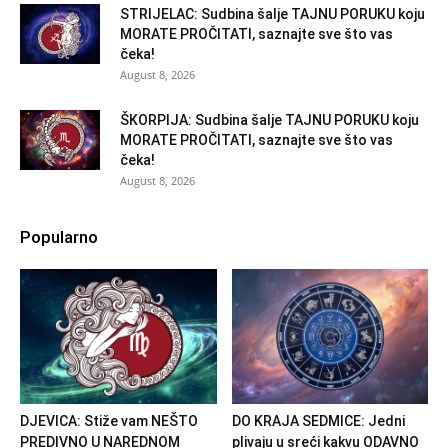
STRIJELAC: Sudbina šalje TAJNU PORUKU koju
MORATE PROČITATI, saznajte sve što vas
čeka!
August 8, 2026
ŠKORPIJA: Sudbina šalje TAJNU PORUKU koju
MORATE PROČITATI, saznajte sve što vas
čeka!
August 8, 2026
Popularno
DJEVICA: Stiže vam NEŠTO
DO KRAJA SEDMICE: Jedni
PREDIVNO U NAREDNOM
plivaju u sreći kakvu ODAVNO