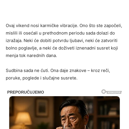
Ovaj vikend nosi karmičke vibracije. Ono što ste započeli,
mislili ili osećali u prethodnom periodu sada dolazi do
izražaja. Neki će dobiti potvrdu ljubavi, neki će zatvoriti
bolno poglavlje, a neki će doživeti iznenadni susret koji
menja tok narednih dana.
Sudbina sada ne ćuti. Ona daje znakove – kroz reči,
poruke, poglede i slučajne susrete.