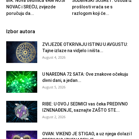
BIK: Nova sedmica VAM NOSI
SUDBINSKI SUSRET: Osoba iz
NOVAC i SREĆU, zvijezde
prošlosti vraća se s
poručuju da...
razlogom koji će...
Izbor autora
ZVIJEZDE OTKRIVAJU ISTINU U AVGUSTU:
Tajne izlaze na vidjelo i ništa...
August 4, 2026
U NAREDNA 72 SATA: Ove znakove očekuju
divni dani, a jedan...
August 5, 2026
RIBE: U OVOJ SEDMICI vas čeka PREDIVNO
IZNENAĐENJE, saznajte ZAŠTO STE...
August 2, 2026
OVAN: VIKEND JE STIGAO, a uz njega dolazi I