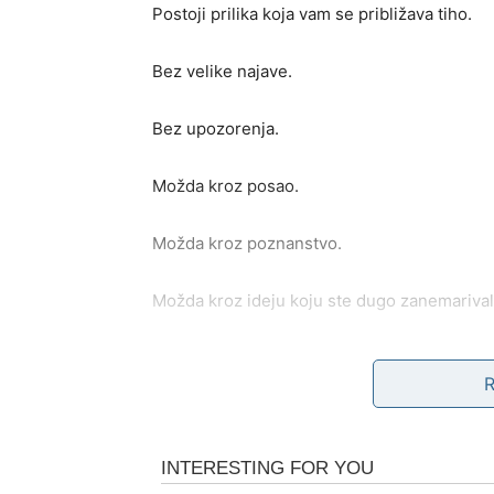
Postoji prilika koja vam se približava tiho.
Bez velike najave.
Bez upozorenja.
Možda kroz posao.
Možda kroz poznanstvo.
Možda kroz ideju koju ste dugo zanemarival
Ali upravo tu zvijezde vide početak finansij
Do kraja juna mnoge Ribe dobiće razlog za v
ZAŠTO SE OVO DEŠAVA 