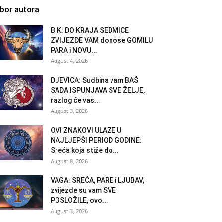
zbor autora
BIK: DO KRAJA SEDMICE
ZVIJEZDE VAM donose GOMILU
PARA i NOVU...
August 4, 2026
DJEVICA: Sudbina vam BAŠ
SADA ISPUNJAVA SVE ŽELJE,
razlog će vas...
August 3, 2026
OVI ZNAKOVI ULAZE U
NAJLJEPŠI PERIOD GODINE:
Sreća koja stiže do...
August 8, 2026
VAGA: SREĆA, PARE i LJUBAV,
zvijezde su vam SVE
POSLOŽILE, ovo...
August 3, 2026