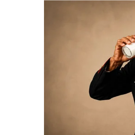
Zato što ste prošle kroz period tokom kojeg 
Bilo je mnogo sumnji.
Mnogo čekanja.
Mnogo trenutaka kada ste mislile da se ništa
Ali upravo su vas ta iskustva pripremila za o
Sada ste spremne prepoznati priliku koju b