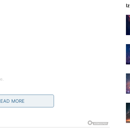
I
e.
skog napretka koji bi vas mogao iznenaditi.
READ MORE
eliko zadovoljstvo.
BAŠ SADA?