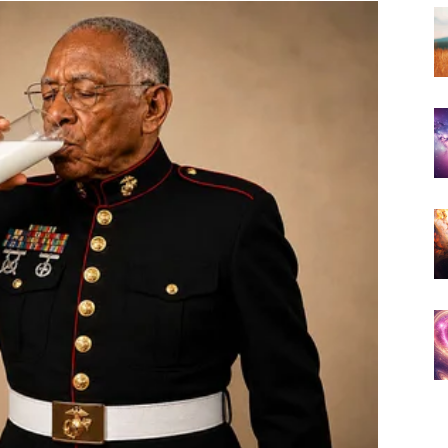
ste morale naučiti vjerovati sebi.
 ne mijenja.
no što dolazi.
iste nekada možda propustile.