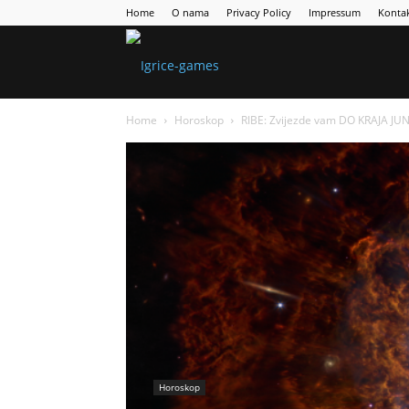
Home
O nama
Privacy Policy
Impressum
Konta
Games
Home
Horoskop
RIBE: Zvijezde vam DO KRAJA J
Portal
Horoskop