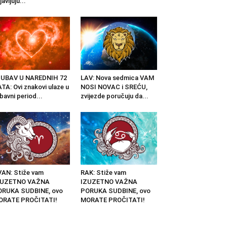
javljuju...
JUBAV U NAREDNIH 72
LAV: Nova sedmica VAM
TA: Ovi znakovi ulaze u
NOSI NOVAC i SREĆU,
ubavni period...
zvijezde poručuju da...
AN: Stiže vam
RAK: Stiže vam
ZUZETNO VAŽNA
IZUZETNO VAŽNA
ORUKA SUDBINE, ovo
PORUKA SUDBINE, ovo
ORATE PROČITATI!
MORATE PROČITATI!