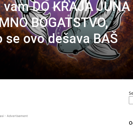
de vam DO KRAJA JUNA
OMNO BOGATSTVO,
o se ovo dešava BAŠ
S
asi - Advertisement
O