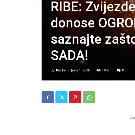
RIBE: Zvijez
donose OGR
saznajte zašt
SADA!
By
Portal
-
June 1, 2026
1007
0
Ogl