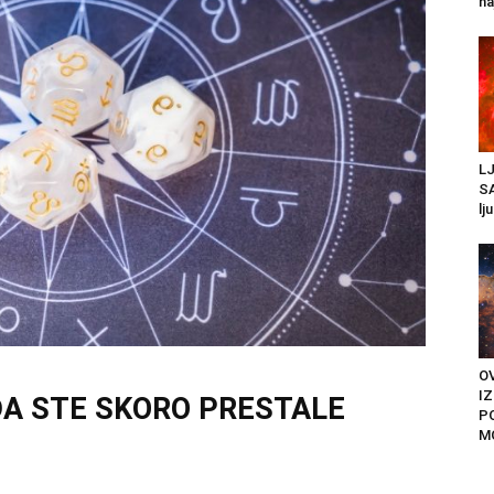
na
L
SA
lj
OV
I
DA STE SKORO PRESTALE
P
M