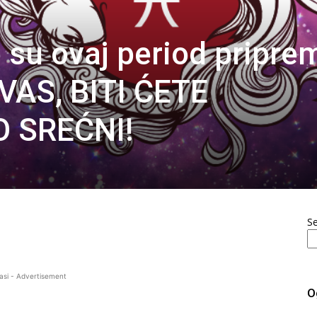
 su ovaj period priprem
AS, BITI ĆETE
 SREĆNI!
S
asi - Advertisement
O