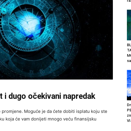
ra
BL
T
M
sa
t i dugo očekivani napredak
Dn
PE
promjene. Moguće je da ćete dobiti isplatu koju ste
zn
liku koja će vam donijeti mnogo veću finansijsku
VI