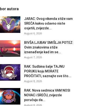
zbor autora
JARAC: Ovog vikenda stiže vam
SREĆA kakvu odavno niste
osjetili, zvijezde...
August 6, 2026
BIVŠA LJUBAV SMIŠLJA POTEZ:
Ovim znakovima stiže
iznenađenje kad im se...
August 7, 2026
RAK: Sudbina šalje TAJNU
PORUKU koju MORATE
PROČITATI, saznajte sve što...
August 8, 2026
RAK: Nova sedmica VAM NOSI
NOVAC i SREĆU, zvijezde
poručuju da...
August 8, 2026