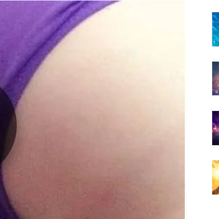
e će vam promijeniti život
ci.
da upoznate osobu koja će vas osvojiti nježnošću,
 spontan, ali će vrlo brzo prerasti u odnos koji će vam
e.
može trajati veoma dugo.