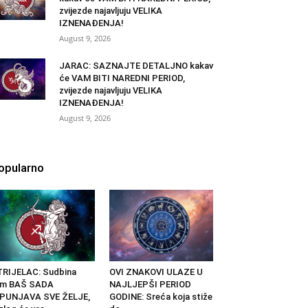
zvijezde najavljuju VELIKA
IZNENAĐENJA!
August 9, 2026
JARAC: SAZNAJTE DETALJNO kakav
će VAM BITI NAREDNI PERIOD,
zvijezde najavljuju VELIKA
IZNENAĐENJA!
August 9, 2026
opularno
RIJELAC: Sudbina
OVI ZNAKOVI ULAZE U
am BAŠ SADA
NAJLJEPŠI PERIOD
SPUNJAVA SVE ŽELJE,
GODINE: Sreća koja stiže