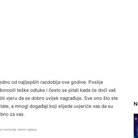
edno od najljepših razdoblja ove godine. Poslije
donosili teške odluke i često se pitali kada će doći vaš
titi vjeru da se dobro uvijek nagrađuje. Sve ono što ste
N
ltate, a mnogi događaji koji slijede uvjeriće vas da su
ebno za vas.
se nastavlja nakon oglasa