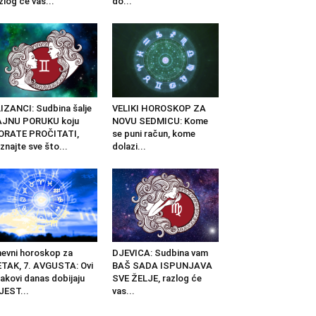
zlog će vas...
do...
IZANCI: Sudbina šalje
VELIKI HOROSKOP ZA
AJNU PORUKU koju
NOVU SEDMICU: Kome
ORATE PROČITATI,
se puni račun, kome
znajte sve što...
dolazi...
evni horoskop za
DJEVICA: Sudbina vam
TAK, 7. AVGUSTA: Ovi
BAŠ SADA ISPUNJAVA
akovi danas dobijaju
SVE ŽELJE, razlog će
JEST...
vas...