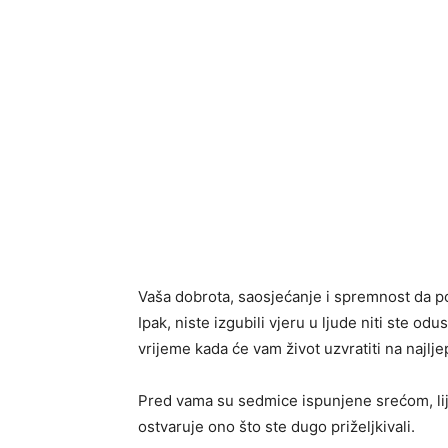
Vaša dobrota, saosjećanje i spremnost da po
Ipak, niste izgubili vjeru u ljude niti ste o
vrijeme kada će vam život uzvratiti na najlj
Pred vama su sedmice ispunjene srećom, li
ostvaruje ono što ste dugo priželjkivali.