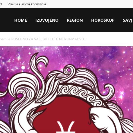
kt
Pravila i uslovi korištenja
HOME
IZDVOJENO
REGION
HOROSKOP
SAVJ
pripremile POSEBNO ZA VAS, BITI ĆETE NENORMALNO...