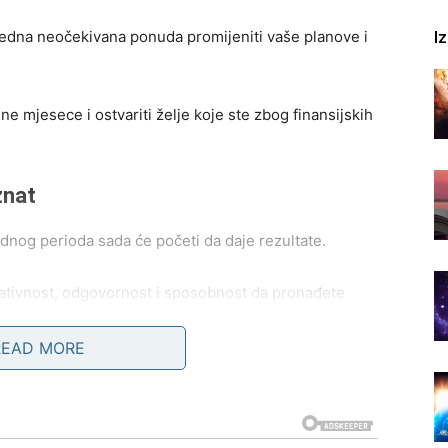
I
jedna neočekivana ponuda promijeniti vaše planove i
e mjesece i ostvariti želje koje ste zbog finansijskih
znat
odnog perioda sada će početi da daje rezultate.
reativnost, odgovornost i sposobnost da pronađete
e postoji.
READ MORE
radnju ili projekat koji će imati veliki značaj za vašu