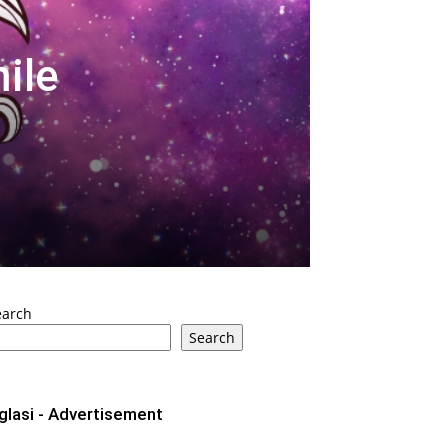
ile
earch
Search
glasi - Advertisement