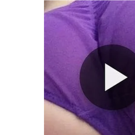
Ljubav donosi emocije koj
Na polju osjećaja očekuju vas posebni trenu
Ako ste slobodni, postoji velika mogućnost 
iskrenošću i toplinom. Susret će biti sasvim
donijeti osjećaj sigurnosti, mira i velike sreć
Zvijezde vam donose priliku za ljubav koja 