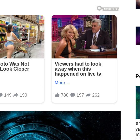
P
ST
v
I