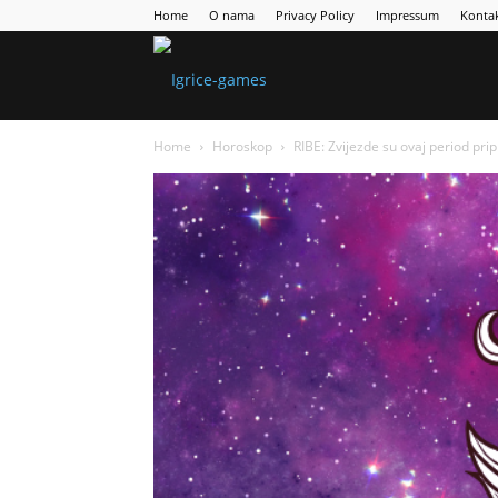
Home
O nama
Privacy Policy
Impressum
Konta
Games
Home
Horoskop
RIBE: Zvijezde su ovaj period 
Portal