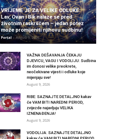
VRIJEME JE ZA VELIKE ODLUKE:
Lav, Ovan i Bik nalaze se pred
životnim raskršćem – jedan potez
može promijeniti njihovu sudbinu!
Portal
-
August 9, 2026
VAŽNA DEŠAVANJA ČEKAJU
DJEVICU, VAGU I VODOLIJU: Sudbina
im donosi velike preokrete,
neočekivane vijesti i odluke koje
mijenjaju sve!
August 9, 2026
RIBE: SAZNAJTE DETALJNO kakav
će VAM BITI NAREDNI PERIOD,
zvijezde najavljuju VELIKA
IZNENAĐENJA!
August 9, 2026
VODOLIJA: SAZNAJTE DETALJNO
kakav će VAM BITI NAREDNI PERIOD,