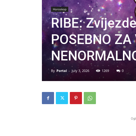
Horoskop
RIBE: Zvijezde
POSEBNO ZA V
NENORMALNO
By
Portal
-
July 3, 2026
1269
0
Ogl