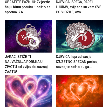
OBRATITE PAŽNJU: Zvijezde
DJEVICA: SREĆA, PARE i
šalju hitnu poruku – nešto se
LJUBAV, zvijezde su vam SVE
sprema IZA...
POSLOŽILE, ovo...
JARAC: STIŽE TI
DJEVICA: Ispred vas je
NAJVAŽNIJA PORUKA U
IZUZETNO SREĆAN period,
ŽIVOTU od zvijezda, saznaj
saznajte zašto su ga...
ZAŠTO!