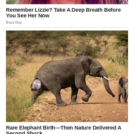
Bez obzira na okolnosti, ta osoba donijeće vam osjećaj
sigurnosti kakav dugo niste osjetile.
Pored nje nećete morati skrivati svoje emocije.
Bićete voljene upravo zbog onoga što jeste.
Velika sreća prati vas na svakom
koraku
Osim ljubavi, pred vama je period tokom kojeg će se
mnoge stvari odvijati mnogo bolje nego ranije.
Problemi koji su vas dugo opterećivali počeće da nestaju.
Dobićete podršku od ljudi koji vas iskreno vole.