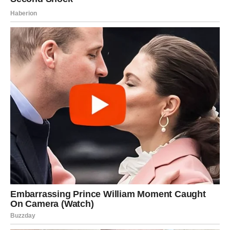
Neki planovi koje ste skoro prestale očekivati počeće da
se ostvaruju.
Imaćete osjećaj da vam život konačno pokazuje svoju
ljepšu stranu.
Zašto ste baš vi zaslužile ovu
sreću?
Zato što niste prestale vjerovati u ljubav.
Zato što ste ostale dobre čak i kada su vas drugi
povrijedili.
Zato što ste nastavile širiti toplinu i razumijevanje čak i
onda kada vam je bilo teško.