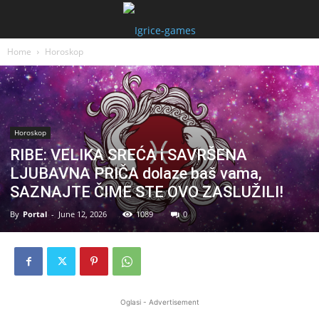
Home
Horoskop
Horoskop
RIBE: VELIKA SREĆA i SAVRŠENA
LJUBAVNA PRIČA dolaze baš vama,
SAZNAJTE ČIME STE OVO ZASLUŽILI!
By
Portal
-
June 12, 2026
1089
0
Oglasi - Advertisement