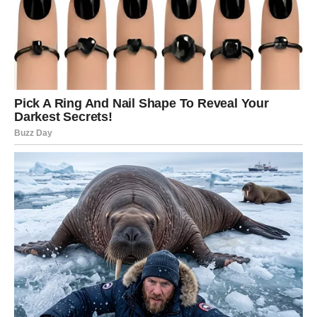
Bile ste podrška onda kada su svi drugi odlazili.
Davale ste ljubav bez očekivanja da će vam biti
uzvraćena.
Zvijezde sada pokazuju da dolazi vrijeme kada će vam
život vratiti sve ono dobro što ste pružale drugima.
Sreća koja vam dolazi nije slučajna.
Ona je nagrada za vašu dobrotu, nježnost i veliko srce.