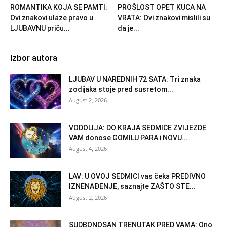
ROMANTIKA KOJA SE PAMTI:
PROŠLOST OPET KUCA NA
Ovi znakovi ulaze pravo u
VRATA: Ovi znakovi mislili su
LJUBAVNU priču...
da je...
Izbor autora
LJUBAV U NAREDNIH 72 SATA: Tri znaka
zodijaka stoje pred susretom...
August 2, 2026
VODOLIJA: DO KRAJA SEDMICE ZVIJEZDE
VAM donose GOMILU PARA i NOVU...
August 4, 2026
LAV: U OVOJ SEDMICI vas čeka PREDIVNO
IZNENAĐENJE, saznajte ZAŠTO STE...
August 2, 2026
SUDBONOSAN TRENUTAK PRED VAMA: Ono