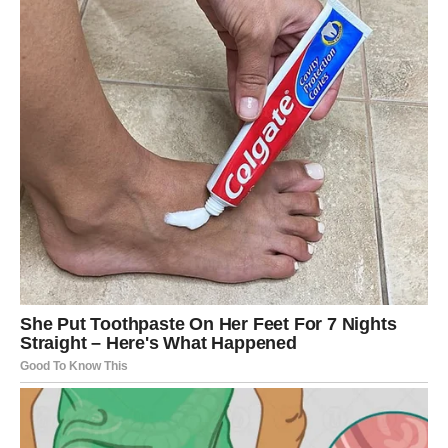
Sudbina nagrađuje ljude koji imaju čisto srce.
A upravo je to ono što Ribe čini posebnima.
Dolazi period koji ćete pamtiti
cijelog života
Pred vama su dani puni osmijeha, nježnosti i trenutaka
koji će vam ostati u srcu.
Mnoge Ribe uskoro će imati osjećaj da započinju potpuno
novo životno poglavlje.
Poglavlje u kojem više nema mjesta za stare tuge,
razočaranja i neuzvraćene emocije.