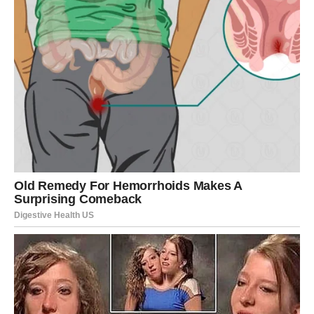
Poglavlje u kojem ljubav konačno dobija mjesto koje
zaslužuje.
Najljepša poruka zvijezda za Ribe
Drage Ribe, velika sreća i savršena ljubavna priča dolaze
upravo vama. Ono što vas očekuje moglo bi vam vratiti
vjeru u sudbinu, ljubav i srećne završetke. Pred vama su
susreti koji će ubrzati otkucaje srca, razgovori koji će vas
dirnuti do dubine duše i emocije koje će vas podsjetiti
koliko život može biti lijep. Mnoge od vas uskoro će
shvatiti da su postale dio ljubavne priče kakvu su dugo
sanjale. Zvijezde vam poručuju da otvorite srce bez
straha i dozvolite sebi da budete srećne, jer ono što
dolazi moglo bi biti ljepše od svega što ste do sada
zamišljale.