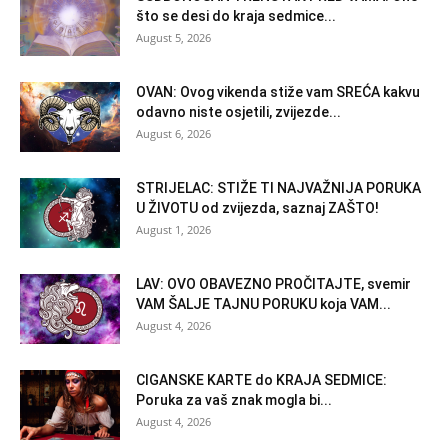
što se desi do kraja sedmice...
August 5, 2026
OVAN: Ovog vikenda stiže vam SREĆA kakvu
odavno niste osjetili, zvijezde...
August 6, 2026
STRIJELAC: STIŽE TI NAJVAŽNIJA PORUKA
U ŽIVOTU od zvijezda, saznaj ZAŠTO!
August 1, 2026
LAV: OVO OBAVEZNO PROČITAJTE, svemir
VAM ŠALJE TAJNU PORUKU koja VAM...
August 4, 2026
CIGANSKE KARTE do KRAJA SEDMICE:
Poruka za vaš znak mogla bi...
August 4, 2026