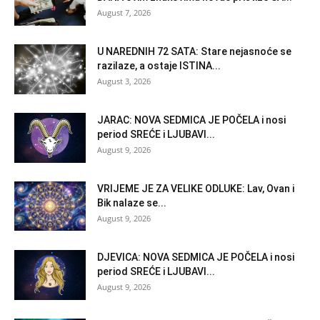
August 7, 2026
U NAREDNIH 72 SATA: Stare nejasnoće se
razilaze, a ostaje ISTINA...
August 3, 2026
JARAC: NOVA SEDMICA JE POČELA i nosi
period SREĆE i LJUBAVI...
August 9, 2026
VRIJEME JE ZA VELIKE ODLUKE: Lav, Ovan i
Bik nalaze se...
August 9, 2026
DJEVICA: NOVA SEDMICA JE POČELA i nosi
period SREĆE i LJUBAVI...
August 9, 2026