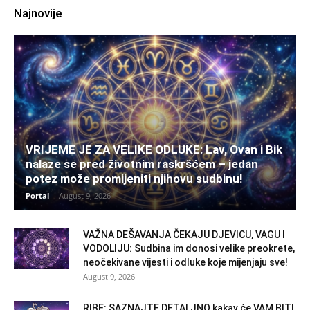
Najnovije
VRIJEME JE ZA VELIKE ODLUKE: Lav, Ovan i Bik
nalaze se pred životnim raskršćem – jedan
potez može promijeniti njihovu sudbinu!
Portal
-
August 9, 2026
VAŽNA DEŠAVANJA ČEKAJU DJEVICU, VAGU I
VODOLIJU: Sudbina im donosi velike preokrete,
neočekivane vijesti i odluke koje mijenjaju sve!
August 9, 2026
RIBE: SAZNAJTE DETALJNO kakav će VAM BITI