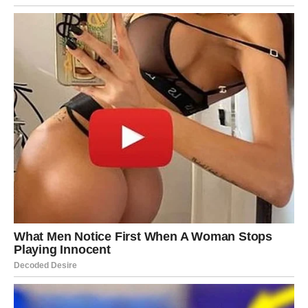
Poruka zvezda za Ribe
Ne ignorišite znakove koje dobijate.
Ne sumnjajte u ono što osećate.
I ne plašite se promena koje dolaze – jer one su odgovor
na vaše tihe želje.
Sve ono o čemu ste maštali – sada može postati
stvarnost.