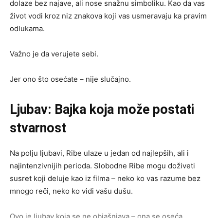
dolaze bez najave, ali nose snažnu simboliku. Kao da vas
život vodi kroz niz znakova koji vas usmeravaju ka pravim
odlukama.
Važno je da verujete sebi.
Jer ono što osećate – nije slučajno.
Ljubav: Bajka koja može postati
stvarnost
Na polju ljubavi, Ribe ulaze u jedan od najlepših, ali i
najintenzivnijih perioda. Slobodne Ribe mogu doživeti
susret koji deluje kao iz filma – neko ko vas razume bez
mnogo reči, neko ko vidi vašu dušu.
Ovo je ljubav koja se ne objašnjava – ona se oseća.