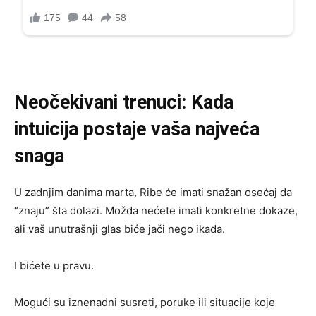
Neočekivani trenuci: Kada
intuicija postaje vaša najveća
snaga
U zadnjim danima marta, Ribe će imati snažan osećaj da
“znaju” šta dolazi. Možda nećete imati konkretne dokaze,
ali vaš unutrašnji glas biće jači nego ikada.
I bićete u pravu.
Mogući su iznenadni susreti, poruke ili situacije koje