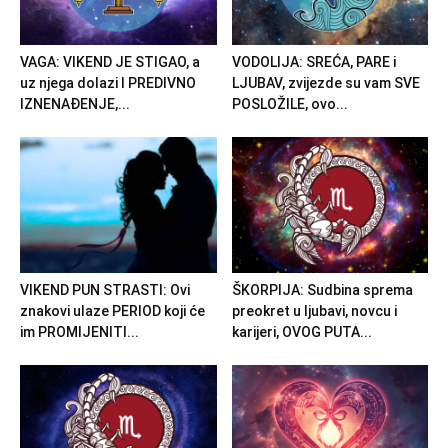
VAGA: VIKEND JE STIGAO, a
VODOLIJA: SREĆA, PARE i
uz njega dolazi I PREDIVNO
LJUBAV, zvijezde su vam SVE
IZNENAĐENJE,...
POSLOŽILE, ovo...
VIKEND PUN STRASTI: Ovi
ŠKORPIJA: Sudbina sprema
znakovi ulaze PERIOD koji će
preokret u ljubavi, novcu i
im PROMIJENITI...
karijeri, OVOG PUTA...