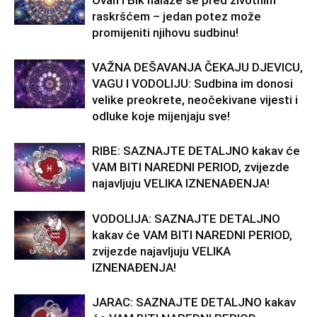
Ovan i Bik nalaze se pred životnim
raskršćem – jedan potez može
promijeniti njihovu sudbinu!
VAŽNA DEŠAVANJA ČEKAJU DJEVICU,
VAGU I VODOLIJU: Sudbina im donosi
velike preokrete, neočekivane vijesti i
odluke koje mijenjaju sve!
RIBE: SAZNAJTE DETALJNO kakav će
VAM BITI NAREDNI PERIOD, zvijezde
najavljuju VELIKA IZNENAĐENJA!
VODOLIJA: SAZNAJTE DETALJNO
kakav će VAM BITI NAREDNI PERIOD,
zvijezde najavljuju VELIKA
IZNENAĐENJA!
JARAC: SAZNAJTE DETALJNO kakav