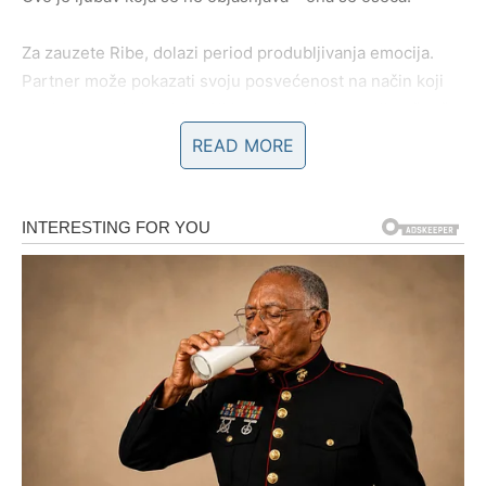
Za zauzete Ribe, dolazi period produbljivanja emocija.
Partner može pokazati svoju posvećenost na način koji
vas iznenađuje i raduje. Ali isto tako, ako postoji nešto što
vas muči – sada izlazi na površinu.
READ MORE
I to nije loše.
Jer samo kroz iskrenost dolazi prava bliskost.
Prošlost i emocije: Oslobađanje
koje donosi mir
Ribe često nose emocije iz prošlosti duže nego što bi
trebalo. Ali sada dolazi trenutak kada se taj teret konačno
oslobađa.