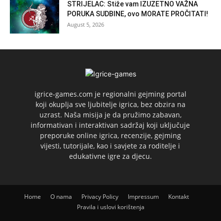
STRIJELAC: Stiže vam IZUZETNO VAŽNA
PORUKA SUDBINE, ovo MORATE PROČITATI!
August 5, 2026
igrice-games.com je regionalni gejming portal
koji okuplja sve ljubitelje igrica, bez obzira na
uzrast. Naša misija je da pružimo zabavan,
informativan i interaktivan sadržaj koji uključuje
preporuke online igrica, recenzije, gejming
vijesti, tutorijale, kao i savjete za roditelje i
edukativne igre za djecu.
Home
O nama
Privacy Policy
Impressum
Kontakt
Pravila i uslovi korištenja