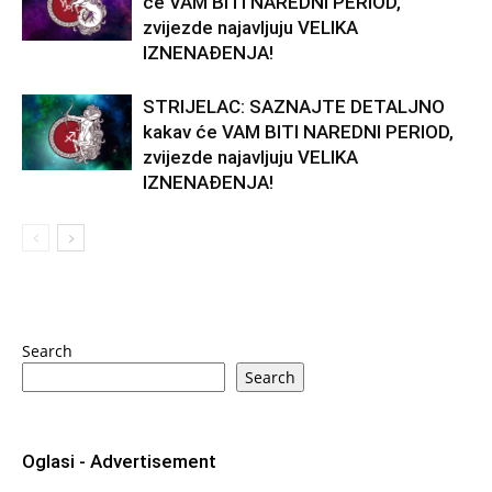
će VAM BITI NAREDNI PERIOD,
zvijezde najavljuju VELIKA
IZNENAĐENJA!
STRIJELAC: SAZNAJTE DETALJNO
kakav će VAM BITI NAREDNI PERIOD,
zvijezde najavljuju VELIKA
IZNENAĐENJA!
Search
Search
Oglasi - Advertisement