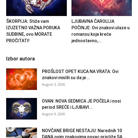
ŠKORPIJA: Stiže vam
LJUBAVNA ČAROLIJA
IZUZETNO VAŽNA PORUKA
POČINJE: Ovi znakovi ulaze u
SUDBINE, ovo MORATE
romansu koja kreće
PROČITATI!
jednostavno,...
Izbor autora
PROŠLOST OPET KUCA NA VRATA: Ovi
znakovi mislili su da je...
August 3, 2026
OVAN: NOVA SEDMICA JE POČELA i nosi
period SREĆE i LJUBAVI...
August 9, 2026
NOVČANE BRIGE NESTAJU: Narednih 10
DANA ovim znakovima novac pristiže SA...