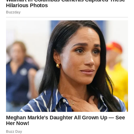
Najveća promena za Ribe u ovom periodu dešava se na
unutrašnjem planu.
Počinjete da shvatate svoju vrednost.
Prestajete da se gubite u drugima.
Učite da volite sebe na način na koji ste uvek voleli
druge.
I to menja sve.
Postajete mirniji.
Sigurniji.
Spremni da birate ono što vam prija – bez griže savesti.