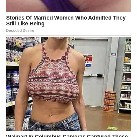
mala na prvi pogled, ali nosi veliki potencijal.
Ribe često potcenjuju sebe – ali sada je vreme da to
promenite.
Ako vam se ukaže šansa – prihvatite je.
Finansijski, situacija može krenuti nabolje, posebno kroz
nešto što volite da radite ili kroz kreativan rad.
Ovo je period kada vaši talenti dolaze do izražaja.
Unutrašnja transformacija:
Povratak sebi