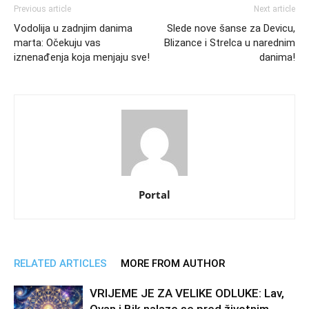
Previous article
Next article
Vodolija u zadnjim danima
Slede nove šanse za Devicu,
marta: Očekuju vas
Blizance i Strelca u narednim
iznenađenja koja menjaju sve!
danima!
Portal
RELATED ARTICLES
MORE FROM AUTHOR
VRIJEME JE ZA VELIKE ODLUKE: Lav,