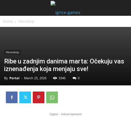
Home
Horoskop
Horoskop
Ribe u zadnjim danima marta: Očekuju vas
iznenađenja koja menjaju sve!
By
Portal
-
March 25, 2026
3346
0
Oglasi - Advertisement