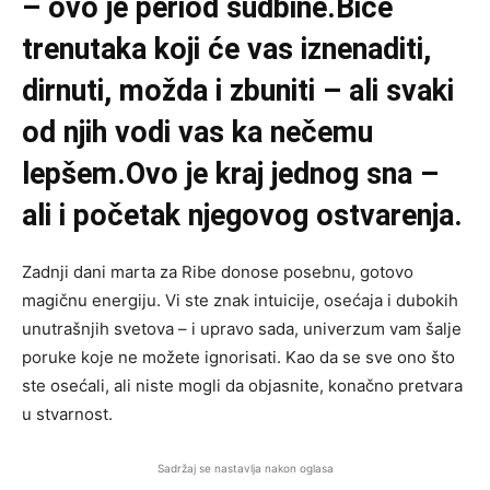
– ovo je period sudbine.Biće
trenutaka koji će vas iznenaditi,
dirnuti, možda i zbuniti – ali svaki
od njih vodi vas ka nečemu
lepšem.Ovo je kraj jednog sna –
ali i početak njegovog ostvarenja.
Zadnji dani marta za Ribe donose posebnu, gotovo
magičnu energiju. Vi ste znak intuicije, osećaja i dubokih
unutrašnjih svetova – i upravo sada, univerzum vam šalje
poruke koje ne možete ignorisati. Kao da se sve ono što
ste osećali, ali niste mogli da objasnite, konačno pretvara
u stvarnost.
Sadržaj se nastavlja nakon oglasa