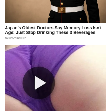
Možda kroz razgovor, možda kroz susret, možda kroz
unutrašnju spoznaju – ali dolazi do zatvaranja jednog
važnog poglavlja.
Ovo je trenutak kada opraštate.
Ne zbog drugih – već zbog sebe.
I upravo u tom trenutku počinje vaše pravo isceljenje.
Posao i finansije: Prilike koje
dolaze tiho, ali menjaju mnogo
Na poslovnom planu, promene neće biti glasne – ali će
biti značajne. Moguće je da ćete dobiti priliku koja deluje