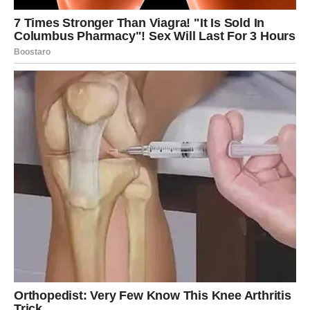
ste zaslužile
Sve ono dobro što ste činile drugima sada vam se polako
vraća. Zvijezde pokazuju da ste prošle kroz težak period
upravo zato da biste sada mogle ući u mnogo srećniju
životnu fazu.
Pred vama su dani tokom kojih biste mogle upoznati
važne ljude, donijeti velike odluke i napraviti korak koji će
kasnije potpuno promijeniti vaš život.
Ovu poruku niste smjele
propustiti
Najvažnije od svega jeste da ne sumnjate u sebe i da ne
dozvolite prošlosti da vas zaustavi.