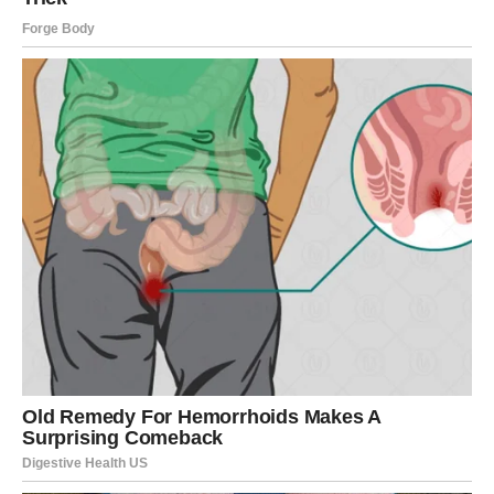
Sudbina vam sada šalje znak da dolazi vrijeme tokom
kojeg biste mogle ostvariti ono o čemu ste dugo maštale.
Ali potrebno je da vjerujete sebi više nego ikada prije jer
upravo sada počinje period koji bi mogao promijeniti cijeli
vaš život.