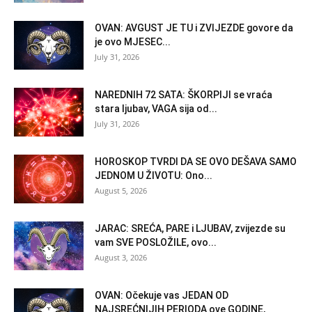
OVAN: AVGUST JE TU i ZVIJEZDE govore da
je ovo MJESEC...
July 31, 2026
NAREDNIH 72 SATA: ŠKORPIJI se vraća
stara ljubav, VAGA sija od...
July 31, 2026
HOROSKOP TVRDI DA SE OVO DEŠAVA SAMO
JEDNOM U ŽIVOTU: Ono...
August 5, 2026
JARAC: SREĆA, PARE i LJUBAV, zvijezde su
vam SVE POSLOŽILE, ovo...
August 3, 2026
OVAN: Očekuje vas JEDAN OD
NAJSREĆNIJIH PERIODA ove GODINE,