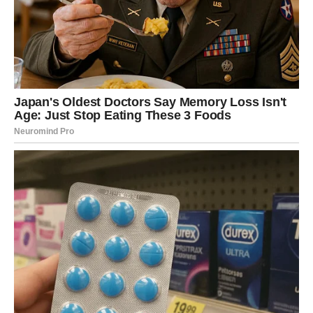
Slobodne Ribe mogle bi upoznati nekoga ko će ih odmah
privući pažnjom i iskrenošću, dok one koje su u vezi
ulaze u mnogo mirniji i srećniji period.
Vaša intuicija sada vidi ono što
drugi ne primjećuju
Ono što je posebno važno jeste činjenica da će vaša
intuicija narednih dana biti nevjerovatno jaka.
Mnoge Ribe će tačno osjetiti kome mogu vjerovati, a ko
im ne želi dobro. Zvijezde vas upozoravaju da ne pričate
svima svoje planove jer postoji osoba koja vam zavidi
više nego što mislite.
Slušajte svoj unutrašnji glas jer vas on sada može zaštititi