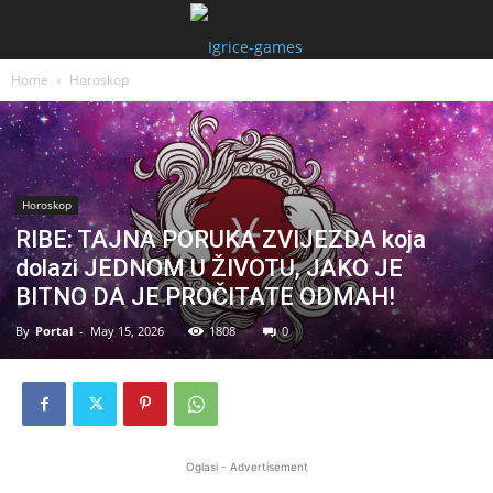
Home
Horoskop
Horoskop
RIBE: TAJNA PORUKA ZVIJEZDA koja
dolazi JEDNOM U ŽIVOTU, JAKO JE
BITNO DA JE PROČITATE ODMAH!
By
Portal
-
May 15, 2026
1808
0
Oglasi - Advertisement