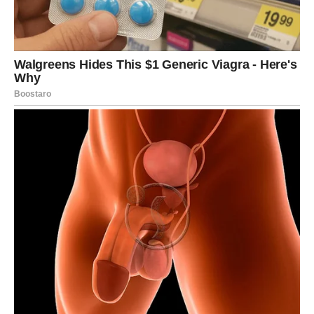
od velike greške.
Novac i uspjeh dolaze onda kada
ste skoro izgubile nadu
Iako ste u jednom trenutku imale osjećaj da se trudite bez
pravih rezultata, situacija se sada počinje mijenjati.
Zvijezde pokazuju da vam dolazi period tokom kojeg biste
mogle riješiti veliki finansijski problem ili dobiti priliku za
mnogo bolju zaradu.
Mnoge Ribe će ostati iznenađene koliko brzo bi se stvari
mogle okrenuti u njihovu korist.
Sudbina vam sada vraća ono što