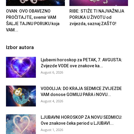
OVAN: OVO OBAVEZNO
RIBE: STIŽE TI NAJVAŽNIJA
PROČITAJTE, svemir VAM
PORUKA U ŽIVOTU od
ŠALJE TAJNU PORUKU koja
zvijezda, saznaj ZAŠTO!
VAM...
Izbor autora
Ljubavni horoskop za PETAK, 7. AVGUSTA:
Zvijezde VODE ove znakove ka...
August 6, 2026
VODOLIJA: DO KRAJA SEDMICE ZVIJEZDE
VAM donose GOMILU PARA i NOVU...
August 4, 2026
LJUBAVNI HOROSKOP ZA NOVU SEDMICU:
Ove znakove čeka period u LJUBAVI...
August 1, 2026