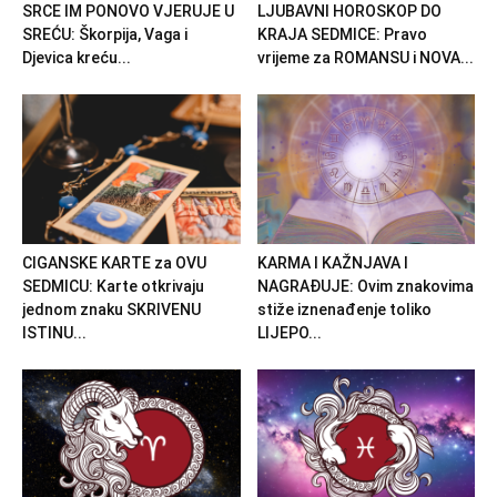
SRCE IM PONOVO VJERUJE U
LJUBAVNI HOROSKOP DO
SREĆU: Škorpija, Vaga i
KRAJA SEDMICE: Pravo
Djevica kreću...
vrijeme za ROMANSU i NOVA...
CIGANSKE KARTE za OVU
KARMA I KAŽNJAVA I
SEDMICU: Karte otkrivaju
NAGRAĐUJE: Ovim znakovima
jednom znaku SKRIVENU
stiže iznenađenje toliko
ISTINU...
LIJEPO...