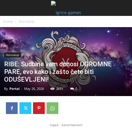
Home
Horoskop
Horoskop
RIBE: Sudbina vam donosi OGROMNE
PARE, evo kako i zašto čete biti
ODUŠEVLJENI!
By
Portal
-
May 26, 2026
2693
0
Oglasi - Advertisement