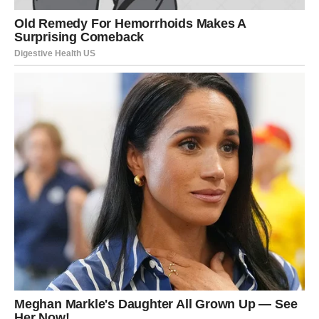
Konačno ćete imati manje stresa i više energije za sebe i
ljude koje volite.
Ako ste slobodne, moguće je poznanstvo sa osobom koja
će vas osvojiti pažnjom, nježnošću i iskrenim emocijama.
Ribe koje su zauzete konačno će uspjeti riješiti
nesporazume koji ih dugo opterećuju.
SUDBINA VAM DONOSI ŽIVOT
KAKAV STE DUGO
PRIŽELJKIVALE
Sve kroz šta ste prošle nije bilo uzalud.
Svaka prepreka, svaka neprospavana noć i svaki trenutak