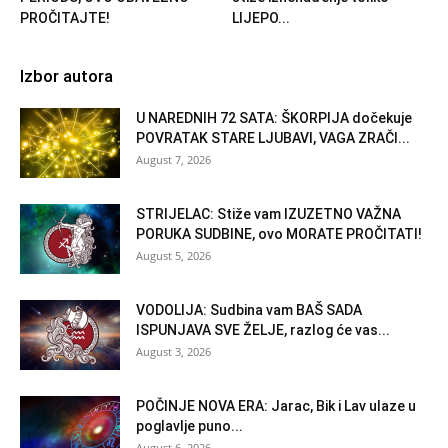
PROČITAJTE!
LIJEPO...
Izbor autora
U NAREDNIH 72 SATA: ŠKORPIJA dočekuje
POVRATAK STARE LJUBAVI, VAGA ZRAČI...
August 7, 2026
STRIJELAC: Stiže vam IZUZETNO VAŽNA
PORUKA SUDBINE, ovo MORATE PROČITATI!
August 5, 2026
VODOLIJA: Sudbina vam BAŠ SADA
ISPUNJAVA SVE ŽELJE, razlog će vas...
August 3, 2026
POČINJE NOVA ERA: Jarac, Bik i Lav ulaze u
poglavlje puno...
August 6, 2026