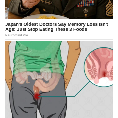
Zvijezde pokazuju da u vašem životu postoji osoba koja bi
vam mogla pomoći više nego što trenutno mislite.
Moguće je da će upravo zahvaljujući jednom razgovoru,
savjetu ili kontaktu pred vas doći prilika koja će vam
otvoriti vrata mnogo bolje budućnosti.
Nemojte ignorisati ljude koji vam iskreno žele dobro.
LJUBAV – MIR DOLAZI ZAJEDNO
SA USPJEHOM
Kada je ljubav u pitanju, pred vama je mnogo ljepši period
nego ranije.