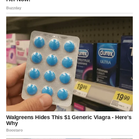
tokom kojeg ste mislile da više ne možete dalje
pripremali su vas za ono što sada dolazi.
A ono što dolazi moglo bi vam donijeti mnogo više novca,
sigurnosti i sreće nego što trenutno možete zamisliti.
Zvijezde vam donose priliku da konačno živite mirnije,
sretnije i bez stalnog straha za budućnost.
Zato ne sumnjajte u sebe.
Jer sudbina vam uskoro donosi ogromne pare i razlog da
konačno budete istinski zadovoljne svojim životom.