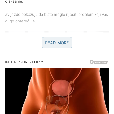
olakšanje.
Zvijezde pokazuju da biste mogle riješiti problem koji vas
dugo opterećuje.
READ MORE
POSAO – OTVARAJU VAM SE
VRATA VELIKOG USPJEHA