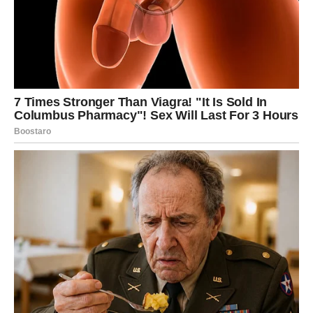
Na poslovnom planu pred vama je veoma važan period.
Mnoge Ribe će dobiti priliku da pokažu koliko vrijede.
Ono što ste dugo pokušavale ostvariti sada bi konačno
moglo krenuti u pravom smjeru.
Moguće su veoma važne promjene povezane sa
karijerom, novim poslovnim kontaktima ili odlukom koja bi
vam mogla potpuno promijeniti život.
Posebno će sreće imati Ribe koje planiraju pokrenuti
nešto svoje ili već dugo razmišljaju o velikoj promjeni.
JEDNA OSOBA DONOSI VAM
SREĆU I NOVE PRILIKE