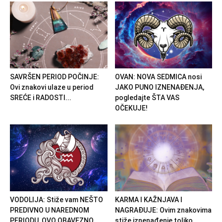
SAVRŠEN PERIOD POČINJE:
OVAN: NOVA SEDMICA nosi
Ovi znakovi ulaze u period
JAKO PUNO IZNENAĐENJA,
SREĆE i RADOSTI...
pogledajte ŠTA VAS
OČEKUJE!
VODOLIJA: Stiže vam NEŠTO
KARMA I KAŽNJAVA I
PREDIVNO U NAREDNOM
NAGRAĐUJE: Ovim znakovima
PERIODU, OVO OBAVEZNO
stiže iznenađenje toliko