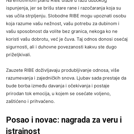
Na emotivnom planu RIBE ulaze u fazu dubokog
ispunjenja, jer se brišu stare rane i razočaranja koja su
vas učila strpljenju. Slobodne RIBE mogu upoznati osobu
koja razume vašu nežnost, vašu potrebu za dubinom i
vašu sposobnost da volite bez granica, nekoga ko ne
koristi vašu dobrotu, već je čuva. Taj odnos donosi osećaj
sigurnosti, ali i duhovne povezanosti kakvu ste dugo
priželjkivali.
Zauzete RIBE doživljavaju produbljivanje odnosa, više
razumevanja i zajedničkih snova. Ljubav sada prestaje da
bude borba između davanja i očekivanja i postaje
prirodan tok emocija, u kojem se osećate voljeno,
zaštićeno i prihvaćeno.
Posao i novac: nagrada za veru i
istrajnost