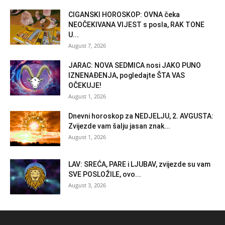
CIGANSKI HOROSKOP: OVNA čeka
NEOČEKIVANA VIJEST s posla, RAK TONE
U...
August 7, 2026
JARAC: NOVA SEDMICA nosi JAKO PUNO
IZNENAĐENJA, pogledajte ŠTA VAS
OČEKUJE!
August 1, 2026
Dnevni horoskop za NEDJELJU, 2. AVGUSTA:
Zvijezde vam šalju jasan znak...
August 1, 2026
LAV: SREĆA, PARE i LJUBAV, zvijezde su vam
SVE POSLOŽILE, ovo...
August 3, 2026