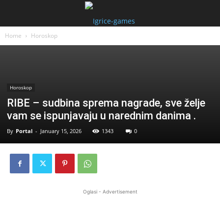
Home
Horoskop
Horoskop
RIBE – sudbina sprema nagrade, sve želje
vam se ispunjavaju u narednim danima .
By
Portal
-
January 15, 2026
1343
0
Oglasi - Advertisement