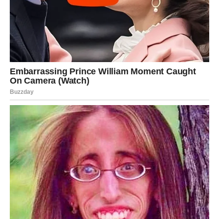
Neke će riješiti problem koji ih je dugo opterećivao.
Neke će dobiti novac ili ponudu koju nisu očekivale.
Najvažnije od svega jeste osjećaj da konačno možete
mirnije gledati prema budućnosti.
LJUBAV DONOSI TRENUTKE
KOJI GRIJU DUŠU
Ako ste slobodne, pred vama je poznanstvo koje dolazi u
potpuno neočekivanom trenutku.
Privući će vas nečija toplina, pažnja i iskrene namjere.
Biće to osoba pored koje ćete se osjećati prirodno i