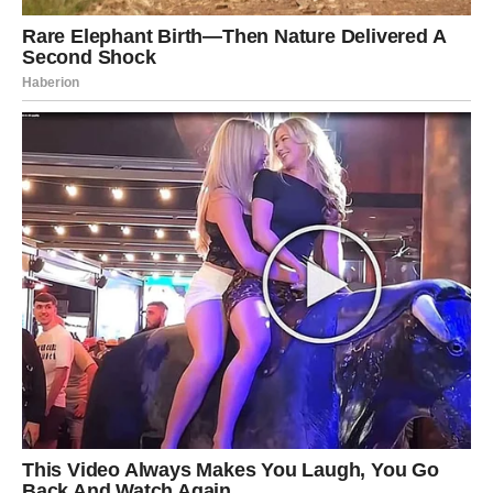
Možda kroz priliku koja vam mijenja planove.
Kako god bilo, njen dolazak ili prisustvo neće biti bez
razloga.
KONAČNO VJERUJETE DA SU
ČUDA MOGUĆA
Ribe su znak koji uvijek nosi vjeru u srcu, čak i kada je
teško.
Ali bilo je trenutaka kada ste se pitale da li će se stvari
ikada promijeniti.
Sudbina vam sada daje odgovor.