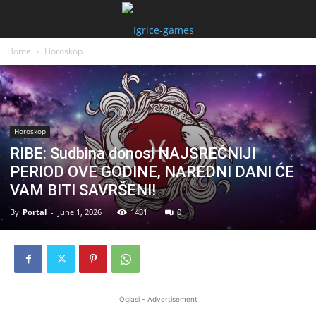
Home
Horoskop
Horoskop
RIBE: Sudbina donosi NAJSREĆNIJI
PERIOD OVE GODINE, NAREDNI DANI ĆE
VAM BITI SAVRŠENI!
By
Portal
-
June 1, 2026
1431
0
Oglasi - Advertisement