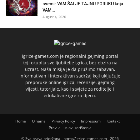
svemir VAM ŠALJE TAJNU PORUKU koja
VAM...
August 4, 2026
igrice-games.com je regionalni gejming portal
koji okuplja sve ljubitelje igrica, bez obzira na
uzrast. Naša misija je da pružimo zabavan,
informativan i interaktivan sadržaj koji uključuje
preporuke online igrica, recenzije, gejming
vijesti, tutorijale, kao i savjete za roditelje i
edukativne igre za djecu.
Home
O nama
Privacy Policy
Impressum
Kontakt
Pravila i uslovi korištenja
© Sva prava pridržana - https://igrice-games.com - 2026