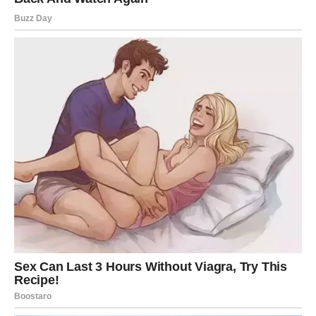
I taj odgovor dolazi kroz lijepe vijesti, srećne okolnosti i
osjećaj da se sve konačno slaže baš kako treba.
NAJVAŽNIJA PORUKA SUDBINE
Ribe, pred vama je period pun osmijeha, lijepih susreta,
važnih vijesti i trenutaka koji će vam vratiti vjeru u sreću.
Ovo su dani kada trebate otvoriti srce svemu što dolazi i
dozvoliti sebi da uživate bez straha i sumnje.
Jer sudbina vam donosi ono što ste dugo čekale.
A kada se budete osvrtale na ovaj period, mogli biste
shvatiti da je upravo tada počelo jedno od najljepših
poglavlja ove godine – poglavlje ispunjeno ljubavlju,
mirom, srećom i ostvarenjima koja su nekada djelovala