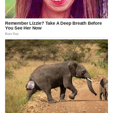
sigurno.
Ako ste zauzete, odnos sa partnerom ulazi u period više
nježnosti, razumijevanja i zajedničkih planova.
Pred vama su trenuci koji će vas još više povezati.
JEDNA OSOBA DONOSI
POSEBNU SREĆU
Zvijezde naglašavaju osobu koja će imati veoma važnu
ulogu u narednim danima.
Možda kroz podršku.
Možda kroz savjet.