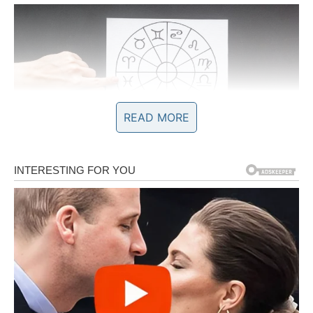
READ MORE
NOVAC DONOSI MIR I
OLAKŠANJE
Finansijska situacija ulazi u mnogo povoljniji period.
Mnoge Ribe dobiće priliku koja donosi veću sigurnost.