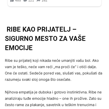
RIBE KAO PRIJATELJ –
SIGURNO MESTO ZA VAŠE
EMOCIJE
Ribe su prijatelj koji nikada neće umanjiti vašu bol. Ako
vam je teško, neće vam reći „ma proći će“ i otići dalje.
One će ostati. Sedeće pored vas, slušati vas, pokušati da
razumeju svaki sloj onoga što osećate.
Njihova empatija je duboka i gotovo instinktivna. Ribe ne
analiziraju tuđe emocije hladno – one ih prožive. Zato su
često rame za plakanje, savetnik u teškim trenucima i