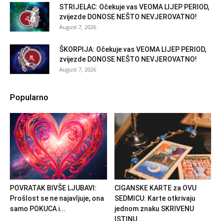
STRIJELAC: Očekuje vas VEOMA LIJEP PERIOD,
zvijezde DONOSE NEŠTO NEVJEROVATNO!
August 7, 2026
ŠKORPIJA: Očekuje vas VEOMA LIJEP PERIOD,
zvijezde DONOSE NEŠTO NEVJEROVATNO!
August 7, 2026
Popularno
POVRATAK BIVŠE LJUBAVI:
CIGANSKE KARTE za OVU
Prošlost se ne najavljuje, ona
SEDMICU: Karte otkrivaju
samo POKUCA i...
jednom znaku SKRIVENU
ISTINU...