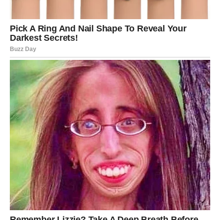
SNAGA RIBA JE U NJIHOVOJ
NEŽNOSTI
Mnogi pogrešno misle da je nežnost slabost. Ali kod Riba
je to najveća snaga. Ostati dobar u svetu koji ume da
bude grub – to je hrabrost.
Ribe ne nose masku hladnoće. One ne igraju igre moći.
Njihova energija je meka, ali istrajna. One veruju u
dobrotu čak i kada su povređene. I to je ono što ih čini
posebnim.
Njihova sposobnost da oproste, da pruže novu šansu i da
zadrže veru u ljubav je retkost.