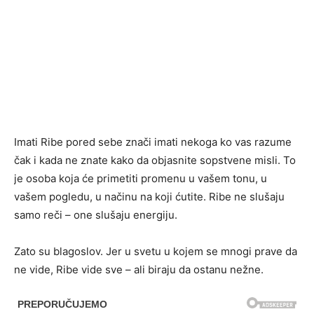
Imati Ribe pored sebe znači imati nekoga ko vas razume
čak i kada ne znate kako da objasnite sopstvene misli. To
je osoba koja će primetiti promenu u vašem tonu, u
vašem pogledu, u načinu na koji ćutite. Ribe ne slušaju
samo reči – one slušaju energiju.
Zato su blagoslov. Jer u svetu u kojem se mnogi prave da
ne vide, Ribe vide sve – ali biraju da ostanu nežne.