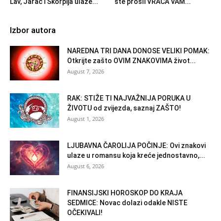
Lav, Jarac i Škorpija ulaze...
ste prošli VRAĆA VAM...
Izbor autora
NAREDNA TRI DANA DONOSE VELIKI POMAK:
Otkrijte zašto OVIM ZNAKOVIMA život...
August 7, 2026
RAK: STIŽE TI NAJVAŽNIJA PORUKA U
ŽIVOTU od zvijezda, saznaj ZAŠTO!
August 1, 2026
LJUBAVNA ČAROLIJA POČINJE: Ovi znakovi
ulaze u romansu koja kreće jednostavno,...
August 6, 2026
FINANSIJSKI HOROSKOP DO KRAJA
SEDMICE: Novac dolazi odakle NISTE
OČEKIVALI!