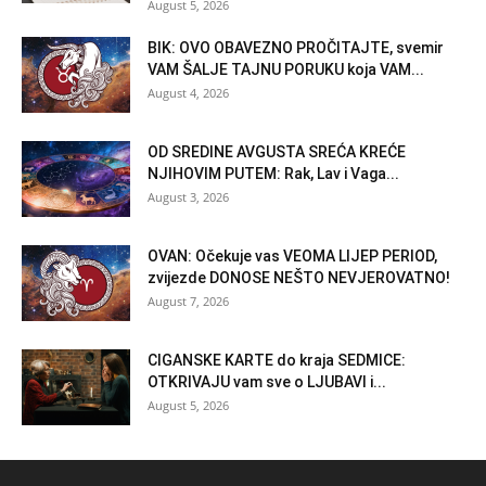
August 5, 2026
BIK: OVO OBAVEZNO PROČITAJTE, svemir
VAM ŠALJE TAJNU PORUKU koja VAM...
August 4, 2026
OD SREDINE AVGUSTA SREĆA KREĆE
NJIHOVIM PUTEM: Rak, Lav i Vaga...
August 3, 2026
OVAN: Očekuje vas VEOMA LIJEP PERIOD,
zvijezde DONOSE NEŠTO NEVJEROVATNO!
August 7, 2026
CIGANSKE KARTE do kraja SEDMICE:
OTKRIVAJU vam sve o LJUBAVI i...
August 5, 2026