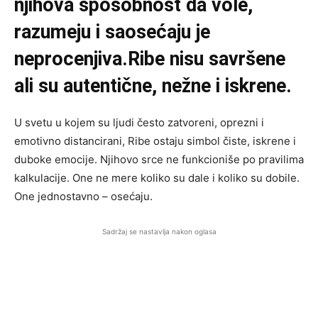
njihova sposobnost da vole,
razumeju i saosećaju je
neprocenjiva.Ribe nisu savršene
ali su autentične, nežne i iskrene.
U svetu u kojem su ljudi često zatvoreni, oprezni i
emotivno distancirani, Ribe ostaju simbol čiste, iskrene i
duboke emocije. Njihovo srce ne funkcioniše po pravilima
kalkulacije. One ne mere koliko su dale i koliko su dobile.
One jednostavno – osećaju.
Sadržaj se nastavlja nakon oglasa