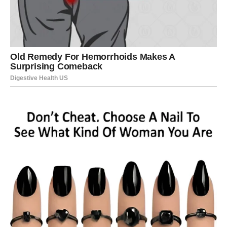
RIBE KAO ČLAN PORODICE –
EMOTIVNO LEPAK KOJI SPAJA
U porodici, Ribe su često tihi most između ljudi. One
osećaju napetost i pokušavaju da je ublaže. Njihova briga
je prirodna, a njihova potreba da zaštite voljene duboka.
One će se žrtvovati za bližnje, često i više nego što bi
trebalo. Njihova empatija ponekad ih čini ranjivim, ali
nikada hladnim.
Ribe su član porodice koji donosi toplinu i razumevanje.
Koji pamti uspomene, čuva emocije i trudi se da svi
ostanu povezani.