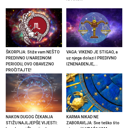
ŠKORPIJA: Stiže vam NEŠTO
VAGA: VIKEND JE STIGAO, a
PREDIVNO U NAREDNOM
uz njega dolazi I PREDIVNO
PERIODU, OVO OBAVEZNO
IZNENAĐENJE,...
PROČITAJTE!
NAKON DUGOG ČEKANJA
KARMA NIKAD NE
STIŽU NAJLJEPŠE VIJESTI:
ZABORAVLJA: Sve teško što