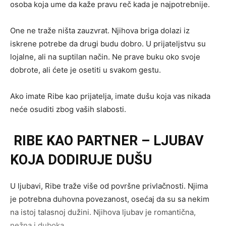
osoba koja ume da kaže pravu reč kada je najpotrebnije.
One ne traže ništa zauzvrat. Njihova briga dolazi iz
iskrene potrebe da drugi budu dobro. U prijateljstvu su
lojalne, ali na suptilan način. Ne prave buku oko svoje
dobrote, ali ćete je osetiti u svakom gestu.
Ako imate Ribe kao prijatelja, imate dušu koja vas nikada
neće osuditi zbog vaših slabosti.
RIBE KAO PARTNER – LJUBAV
KOJA DODIRUJE DUŠU
U ljubavi, Ribe traže više od površne privlačnosti. Njima
je potrebna duhovna povezanost, osećaj da su sa nekim
na istoj talasnoj dužini. Njihova ljubav je romantična,
nežna i duboka.