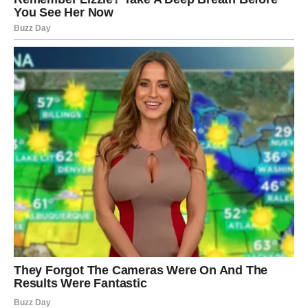
ZAŠTO SU RIBE ISTINSKI
BLAGOSLOV?
Zato što vas razumeju bez mnogo objašnjenja.
Zato što vas nikada neće svesno povrediti.
Zato što uvek vide vašu bol iza osmeha.
Zato što unose nežnost i empatiju u odnose.
Zato što vas podsećaju da je ljubav nešto sveto, a ne
prolazno.
Ribe možda nisu najglasnije, ali su među najdubljima.
Njihovo srce je dom za one koji znaju da cene iskrenu
emociju.