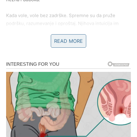
Kada vole, vole bez zadrške. Spremne su da pruže
podršku, razumevanje i oproštaj. Njihova intuicija im
često govori šta partner oseća i pre nego što to bude
izgovoreno.
READ MORE
Ribe su partner koji će vam poslati poruku kada osete da
vam je dan težak. Koji će se setiti sitnica koje su vam
važne. Koji će želeti da sa vama deli snove, planove i
tišinu.
Možda su ponekad preosetljive, ali to dolazi iz dubine
njihove emocije. One ne znaju da vole polovično. Ako im
je stalo, to je iskreno i potpuno.
Imati Ribe za partnera znači imati nekoga ko vas voli
dušom, ne samo srcem.