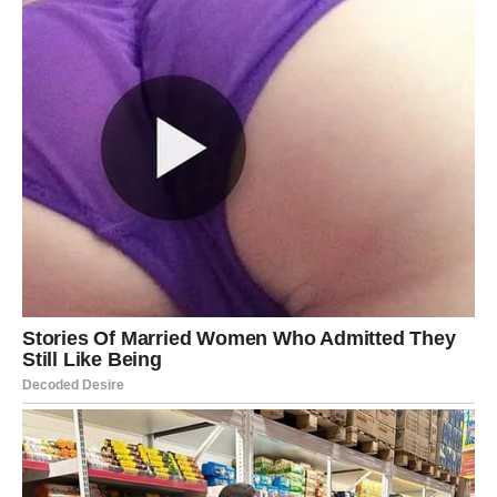
Svemir vam sada šalje poruku da ne odustajete od svojih
snova, čak i onda kada vam se čini da je put težak.
Pred vama su dani tokom kojih biste mogle shvatiti da je
sreća mnogo bliže nego što ste mislile i da vam sudbina
konačno sprema život kakav zaslužujete.