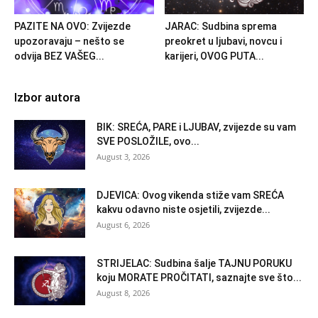
PAZITE NA OVO: Zvijezde
JARAC: Sudbina sprema
upozoravaju – nešto se
preokret u ljubavi, novcu i
odvija BEZ VAŠEG...
karijeri, OVOG PUTA...
Izbor autora
BIK: SREĆA, PARE i LJUBAV, zvijezde su vam
SVE POSLOŽILE, ovo...
August 3, 2026
DJEVICA: Ovog vikenda stiže vam SREĆA
kakvu odavno niste osjetili, zvijezde...
August 6, 2026
STRIJELAC: Sudbina šalje TAJNU PORUKU
koju MORATE PROČITATI, saznajte sve što...
August 8, 2026