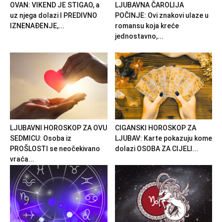
OVAN: VIKEND JE STIGAO, a
LJUBAVNA ČAROLIJA
uz njega dolazi I PREDIVNO
POČINJE: Ovi znakovi ulaze u
IZNENAĐENJE,...
romansu koja kreće
jednostavno,...
LJUBAVNI HOROSKOP ZA OVU
CIGANSKI HOROSKOP ZA
SEDMICU: Osoba iz
LJUBAV: Karte pokazuju kome
PROŠLOSTI se neočekivano
dolazi OSOBA ZA CIJELI...
vraća...