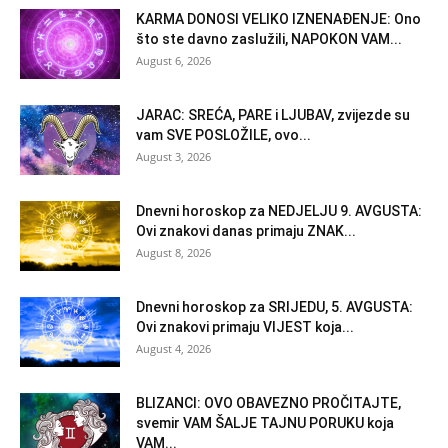
KARMA DONOSI VELIKO IZNENAĐENJE: Ono
što ste davno zaslužili, NAPOKON VAM...
August 6, 2026
JARAC: SREĆA, PARE i LJUBAV, zvijezde su
vam SVE POSLOŽILE, ovo...
August 3, 2026
Dnevni horoskop za NEDJELJU 9. AVGUSTA:
Ovi znakovi danas primaju ZNAK...
August 8, 2026
Dnevni horoskop za SRIJEDU, 5. AVGUSTA:
Ovi znakovi primaju VIJEST koja...
August 4, 2026
BLIZANCI: OVO OBAVEZNO PROČITAJTE,
svemir VAM ŠALJE TAJNU PORUKU koja
VAM...