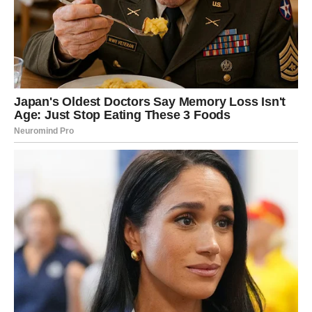
Finansijska situacija uskoro bi mogla postati mnogo bolja.
Pred vama su dani tokom kojih biste mogle dobiti novu
poslovnu ponudu, priliku za dodatnu zaradu ili pomoć
koja dolazi potpuno neočekivano.
Mnoge Ribe će konačno uspjeti riješiti probleme koji ih
dugo opterećuju i prvi put nakon mnogo vremena osjetiti
sigurnost i mir.
Zvijezde pokazuju da vam dolazi period tokom kojeg biste
mogle ostvariti jedan veoma važan cilj.
Ljubav vam sprema veliko
iznenađenje