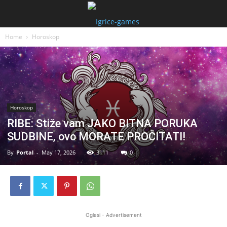
Home
Horoskop
Horoskop
RIBE: Stiže vam JAKO BITNA PORUKA
SUDBINE, ovo MORATE PROČITATI!
By
Portal
-
May 17, 2026
3111
0
Oglasi - Advertisement