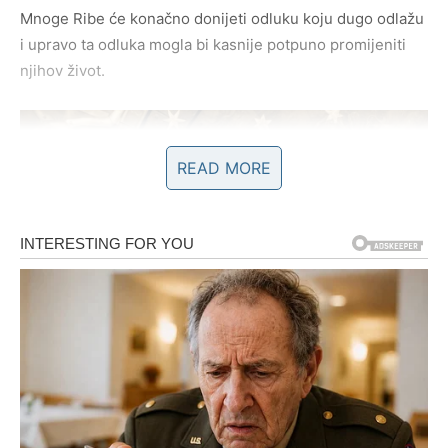
Mnoge Ribe će konačno donijeti odluku koju dugo odlažu
i upravo ta odluka mogla bi kasnije potpuno promijeniti
njihov život.
READ MORE
Novac i uspjeh dolaze onda kada
skoro izgubite vjeru