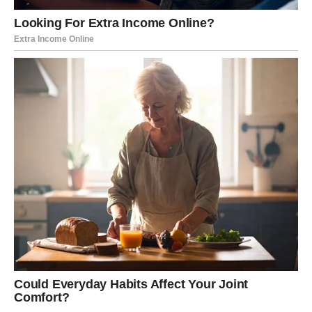
se ponovo pojaviti
Zvijezde pokazuju da bi neko iz vaše prošlosti uskoro
mogao ponovo ući u vaš život.
Ta osoba nije vas zaboravila i moguće je da će pokušati
ponovo uspostaviti kontakt s vama.
Za mnoge Ribe upravo taj susret mogao bi donijeti
odgovore na pitanja koja ih dugo muče.
Ali sudbina vam poručuje da dobro razmislite prije nego
što donesete odluku.
Vaša energija postaje mnogo jača
Najveća promjena koja vam dolazi jeste ona unutrašnja.