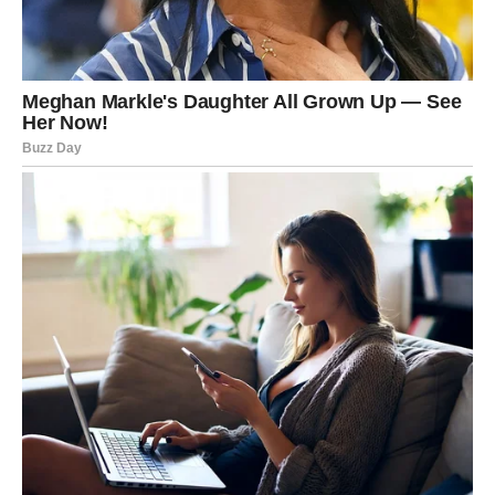
Pored finansija, velika promjena očekuje vas i na polju
emocija.
Ako ste dugo bile usamljene ili razočarane, sada dolazi
vrijeme tokom kojeg biste mogle upoznati osobu koja će
vam potpuno promijeniti život.
Jedan susret mogao bi probuditi emocije kakve dugo
niste osjetile.
Ribe koje su u vezi mogle bi konačno riješiti probleme
koji ih dugo muče. Pred vama su iskreni razgovori,
mnogo više razumijevanja i osjećaj da vas partner
konačno vidi onako kako ste oduvijek željele.
Jedna osoba iz prošlosti mogla bi