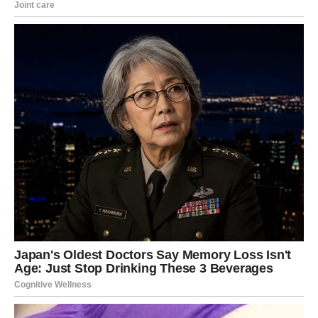
U narednim sedmicama osjećaćete mnogo više energije,
samopouzdanja i želje za uspjehom. Problemi koji su vas
ranije iscrpljivali polako gube svoju moć nad vama.
Konačno ćete početi vjerovati da možete ostvariti ono što
želite i da vas ništa više ne može zaustaviti.
Mnoge Ribe će tokom ovog perioda napraviti korak koji
će kasnije potpuno promijeniti njihov život.
Sudbina vam konačno otvara
vrata sreće
Ovo nije običan period u vašem životu. Zvijezde pokazuju
da ste veoma blizu velikih promjena koje bi mogle
donijeti mnogo sreće, uspjeha i lijepih trenutaka.