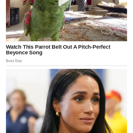
nekoga novog ko ulazi naglo, ali prirodno,
ili kroz povratak osobe koja sada dolazi drugačija, zrelija,
spremnija.
Škorpije će osetiti magnetizam. Ne samo fizički – već
mentalni, emotivni, karmički. Kao da vas neko razume i
pre nego što progovorite. Kao da se spajate na nivou koji
nema veze sa površnim stvarima.
Ova romansa može doneti trenutke euforije, ali i trenutke
straha – jer Škorpija ne voli da izgubi kontrolu. A ovo je
priča koja upravo to traži: da pustite kontrolu i verujete.
2) Test romanse: ljubomora, sumnja i
potreba za dokazom