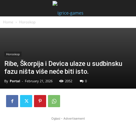
Home
Horoskop
Horoskop
Ribe, Škorpija i Devica ulaze u sudbinsku
fazu ništa više neće biti isto.
By
Portal
-
February 21, 2026
2052
0
Oglasi - Advertisement