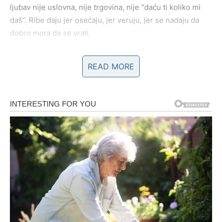
ljubav nije uslovna, nije trgovina, nije “daću ti koliko mi
daš”. Ribe daju jer osećaju, jer veruju, jer se nadaju da
dobro mora da se vrati.
Ali univerzum nikada ne ostaje dužan – samo ponekad
READ MORE
čeka pravi trenutak, da nagrada dođe onda kada vam je
zaista potrebna, onda kada ste spremni da je primite bez
straha, bez sumnje, bez osećaja da je “previše dobro da
bi bilo istinito”.
1) Ljubavna nagrada: potvrda, povratak,
ili nova priča koja leči
U narednim danima, Ribe mogu doživeti
emocionalnu
potvrdu
koja briše dugačku senku sumnje. To može biti
poruka koju ste čekali, izvinjenje koje vam duguju,
priznanje koje dolazi iznenada, ili jednostavno – postupak