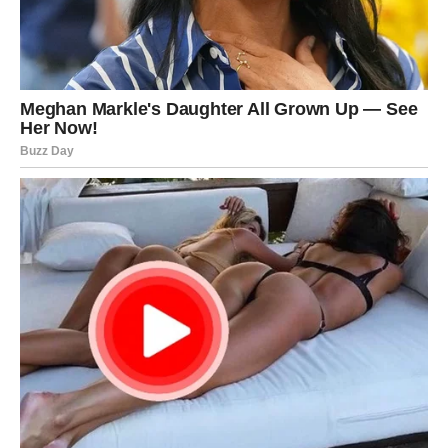
Najveći izazov za Škorpiju u ovoj romansi nije druga
osoba – već unutrašnja potreba da sve proveri, testira,
analizira do detalja. Škorpija ne veruje lako. I kada joj je
stalo, ona ponekad traži potvrdu kroz ekstrem: da vidi
koliko neko može da izdrži, da li će ostati, da li će pobeći.
Ali kosmos sada ima plan: da vas nauči da prava ljubav ne
mora da bude rat. Da ne morate da kontrolišete da biste
bili sigurni. Da poverenje nije slabost – poverenje je
hrabrost.
Ako budete oprezni, ova romansa može biti početak
nečega što traje. Ako budete igrali igre, manipulacije,
povlačenja da biste “videli reakciju”, možete uništiti nešto
što je zapravo dar.