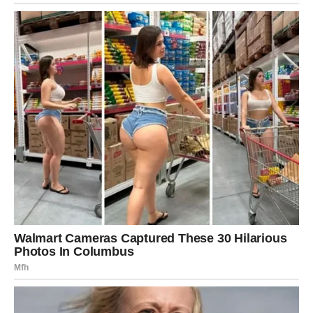
zatvoriti dug,
ili doneti odluku koja menja finansijsku sliku u narednim
mesecima.
Ali pazite: emocija i novac se kod Škorpije često vezuju.
Ne trošite da biste dokazali ljubav. Ne ulazite u
finansijske rizike zbog strasti. Neka srce bude srce, a
novac – strategija.
5) Najvažniji savet za Škorpiju
Ne rušite ono što biste mogli da gradite samo zato što
vas plaši koliko vam je stalo. Ako osećate da dolazi
romansa koja vas menja – to je zato što je došla da vas
probudi, a ne da vas uništi. Ključ je u iskrenosti. U tome
da kažete: “Plašim se, ali želim.” Jer to je prava hrabrost.