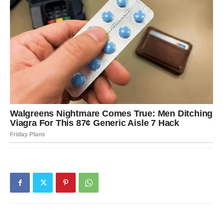
I sada dolazi taj trenutak.
1) Koja istina dolazi?
Bolna istina za Devicu može biti:
da osoba koju volite ne daje isto,
da neko igra igre,
da vas neko uzima zdravo za gotovo,
da ste vi uložili više nego što je trebalo,
ili da odnos/posao ne vodi nigde i da se vrtite u krug.
Devica obično “zna” istinu, ali je odlaže jer ne želi haos.