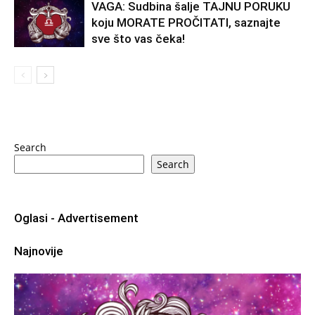
VAGA: Sudbina šalje TAJNU PORUKU
budete “rezerva”. Da ne budete ona koja sve drži dok se
koju MORATE PROČITATI, saznajte
druga strana pojavljuje kad joj odgovara.
sve što vas čeka!
4) Posao i finansije: istina o vrednosti i
uslovima
Bolna istina se kod Device često preliva i na posao.
Moguće je da shvatite da ste potcenjeni, da radite više
Search
nego što ste plaćeni, da vas ne vide dovoljno, ili da ste
Search
predugo ostali tamo gde nema rasta.
To ne znači da morate odmah sve da menjate. Ali znači da
Oglasi - Advertisement
morate početi da planirate. Da tražite bolje uslove. Da
pregovarate. Da postavite granice.
Najnovije
Finansijski, ovo je period kada Devica može stabilizovati
budžet tako što prestaje da “krpi” tuđe greške. Ako ste