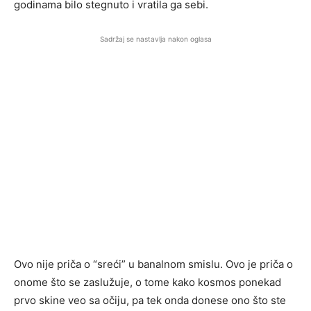
godinama bilo stegnuto i vratila ga sebi.
Sadržaj se nastavlja nakon oglasa
Ovo nije priča o “sreći” u banalnom smislu. Ovo je priča o
onome što se zaslužuje, o tome kako kosmos ponekad
prvo skine veo sa očiju, pa tek onda donese ono što ste