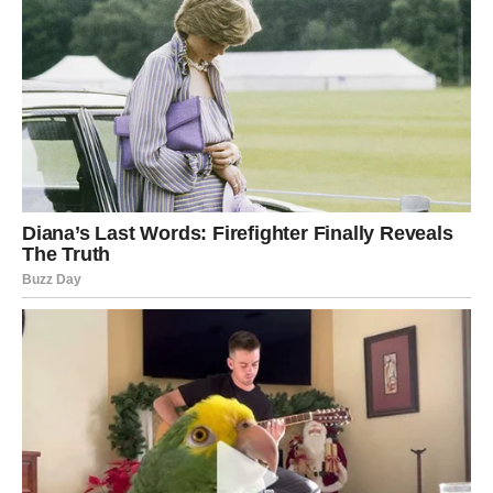
Škorpija je znak koji ne ulazi u ljubav da bi se zabavljao.
Škorpija ulazi u ljubav kao u dubinu. Kao u okean. I zato
se kod nje ništa ne dešava “usput”. Kada Škorpija oseti, to
postaje intenzitet koji menja ritam disanja, menja
spavanje, menja misli, menja ponašanje. A u narednim
danima upravo to se dešava: dolazi romansa koja se ne
može objasniti razumno.
1) Kako izgleda romansa Škorpije u
ovom periodu
Ovo nije romansa koja počinje sa “hajde da vidimo”. Ovo
je romansa koja počinje sa “ne mogu da se pravim da me
nije briga”. Može doći kroz:
osobu koja je dugo bila “blizu”, ali se nikada nije prešla
granica,