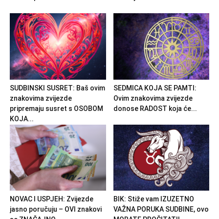
SUDBINSKI SUSRET: Baš ovim
SEDMICA KOJA SE PAMTI:
znakovima zvijezde
Ovim znakovima zvijezde
pripremaju susret s OSOBOM
donose RADOST koja će...
KOJA...
NOVAC I USPJEH: Zvijezde
BIK: Stiže vam IZUZETNO
jasno poručuju – OVI znakovi
VAŽNA PORUKA SUDBINE, ovo