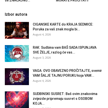
se ZNAČAJNO...
MORATE PROČITATI!
Izbor autora
CIGANSKE KARTE do KRAJA SEDMICE:
Poruka za vaš znak mogla bi...
August 4, 2026
RAK: Sudbina vam BAŠ SADA ISPUNJAVA
SVE ŽELJE, razlog će vas...
August 3, 2026
VAGA: OVO OBAVEZNO PROČITAJTE, svemir
VAM ŠALJE TAJNU PORUKU koja VAM...
August 4, 2026
SUDBINSKI SUSRET: Baš ovim znakovima
zvijezde pripremaju susret s OSOBOM
KOJA...