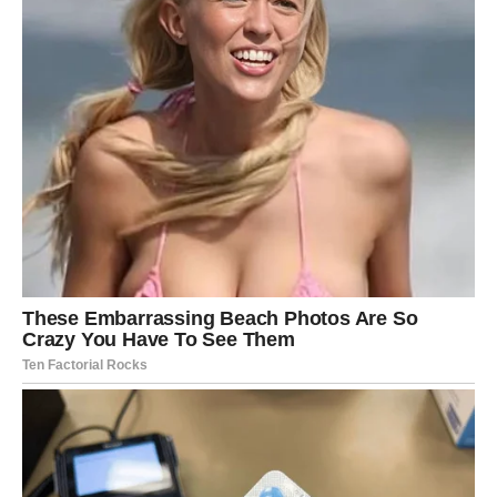
DEVICA – BOLNA ISTINA KOJA
OSLOBAĐA
Kad prestanete da se pravite da ne vidite
i konačno kažete: dosta
Devica je znak koji može da izdrži mnogo. Previše.
Devica često trpi, jer želi da razume. Traži logiku u tuđim
postupcima, opravdava, analizira, pokušava da “popravi”
situaciju. Ali u jednom trenutku dođe ta tačka kada više
nema šta da se popravlja – jer problem nije u sitnicama,
problem je u istini koju ste izbegavali.