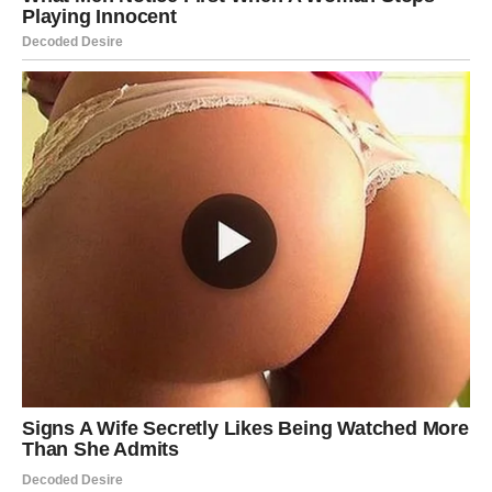
ili konačno razotkrivanje nečega što je dugo smetalo.
Škorpija ne traži savršenstvo. Škorpija traži istinu. I kad je
dobije – može da voli do kraja.
4) Posao i novac: rast kroz hrabrost i
intuiciju
U pozadini romanse, Škorpija dobija i poslovnu dinamiku.
Može se pojaviti prilika da radite sa nekim moćnim, da
uđete u pregovore, da napravite potez koji donosi novac.
Intuicija vam je jaka, ali morate razlikovati intuiciju od
sumnje. Intuicija je mirna. Sumnja je nervozna.
Finansijski, ovo je period u kojem možete:
dobiti priliv iz neočekivanog izvora,