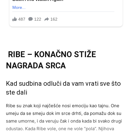
RIBE – KONAČNO STIŽE
NAGRADA SRCA
Kad sudbina odluči da vam vrati sve što
ste dali
Ribe su znak koji najčešće nosi emociju kao tajnu. One
umeju da se smeju dok im srce drhti, da pomažu dok su
same umorne, i da veruju čak i onda kada bi svako drugi
odustao. Kada Ribe vole, one ne vole “pola”. Njihova