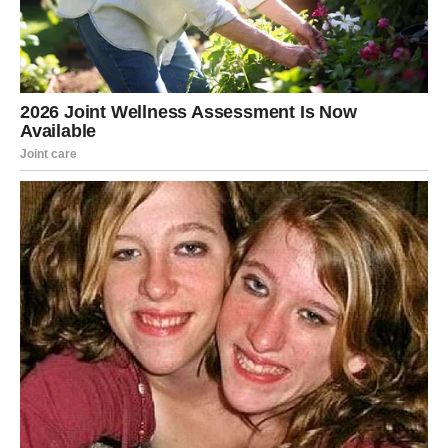
koji vam jasno pokazuje: “Ti mi značiš. Ti si važna. Ti si
izabrana.”
Ako ste bili u odnosu koji je bio nejasan, pun pauza,
ćutanja, izbegavanja razgovora, Ribe sada ulaze u fazu u
kojoj se stvari definišu. Nema više “ne znam”, “videćemo”,
“nije pravi trenutak”. Ili dolazi jasno “da”, ili dolazi jasno
“ne”, ali ono što je najvažnije – dolazi istina. A istina je
vaša nagrada, jer vama je potrebna sigurnost da biste se
potpuno otvorili.
Ako ste slobodni, nagrada može doći u obliku
nove osobe
– ali ne kao prolazna simpatija. Ova osoba nosi energiju
stabilnosti i topline. Neće vas terati da pogađate, neće
vas hraniti mrvicama, neće vas ostavljati u sivoj zoni. Ribe
prepoznaju takvu energiju odmah: po miru koji se pojavi u
stomaku, po osećaju da ne morate da glumite, po tome