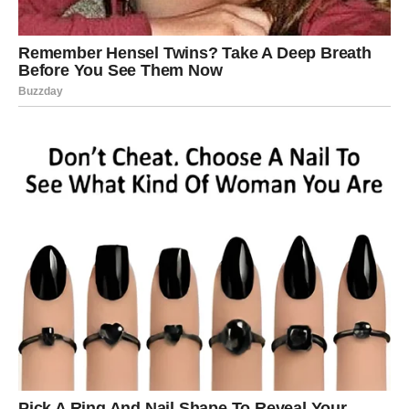
što vas ne iscrpljuje – već vas vraća sebi.
Ono što je posebno kod ove nagrade jeste da dolazi kao
odgovor na sve ono što ste prošli. Kao da univerzum
kaže: “Dobro, dosta je bilo lekcija. Sada je red na radost.”
2) Nagrada kroz karmu: povrat
dostojanstva i granica
Ribe su često previše blage prema onima koji to ne
zaslužuju. U ovom periodu nagrada nije samo u ljubavi –
nagrada je u
snazi da kažete ‘ne’
. Da se povučete. Da ne
čekate. Da ne molite. Da ne pokušavate da “spasavate”
nekoga ko ne želi da bude spašen.
Ovo je trenutak u kojem Ribe shvataju da su godinama
bile sve drugima, a sebi najmanje. I baš tu kosmos ima
plan: da vas podseti da je vaša duša dragocena i da nije