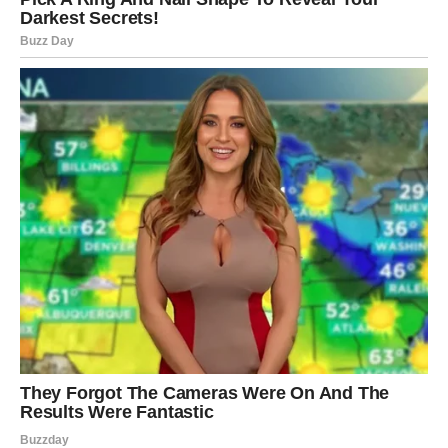
dužna da se lomi da bi neko drugi bio srećan.
Zato Ribe u narednim danima osećaju jednu novu vrstu
samopouzdanja: tiho, ali nepokolebljivo. To je ona snaga
kad ne vičete, ne dokazujete se, ne pravite dramu – samo
se udaljite od onoga što vas ne poštuje. I to je nagrada.
Jer to znači da ste sazreli.
3) Posao i novac: potvrda vrednosti i
“tiho” poboljšanje
Na poslovnom planu, Ribe dobijaju nagradu kroz
priznanje, podršku, ili otvaranje vrata koja su ranije
delovala zatvoreno. Moguće je da se pojavi osoba koja
vam pomaže – mentor, kolega, klijent, neko ko vas
preporučuje. Ribe često rade u senci, bez buke, i baš
zato ih iznenadi kada njihovo ime odjednom postane