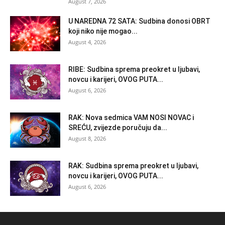
August 7, 2026
U NAREDNA 72 SATA: Sudbina donosi OBRT
koji niko nije mogao...
August 4, 2026
RIBE: Sudbina sprema preokret u ljubavi,
novcu i karijeri, OVOG PUTA...
August 6, 2026
RAK: Nova sedmica VAM NOSI NOVAC i
SREĆU, zvijezde poručuju da...
August 8, 2026
RAK: Sudbina sprema preokret u ljubavi,
novcu i karijeri, OVOG PUTA...
August 6, 2026