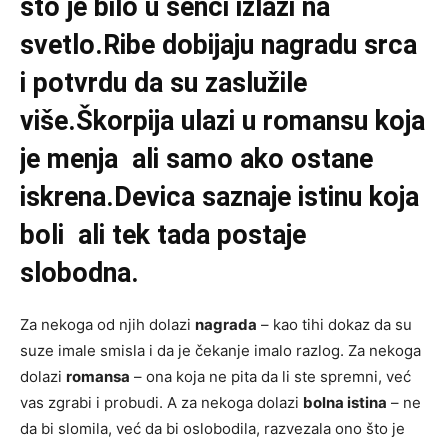
što je bilo u senci izlazi na
svetlo.Ribe dobijaju nagradu srca
i potvrdu da su zaslužile
više.Škorpija ulazi u romansu koja
je menja ali samo ako ostane
iskrena.Devica saznaje istinu koja
boli ali tek tada postaje
slobodna.
Za nekoga od njih dolazi
nagrada
– kao tihi dokaz da su
suze imale smisla i da je čekanje imalo razlog. Za nekoga
dolazi
romansa
– ona koja ne pita da li ste spremni, već
vas zgrabi i probudi. A za nekoga dolazi
bolna istina
– ne
da bi slomila, već da bi oslobodila, razvezala ono što je