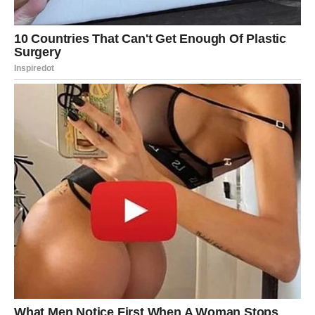
3) Romansa za zauzete Škorpije: obnova
ili razotkrivanje
Ako ste u vezi, romansa se manifestuje kao obnova
strasti, ali i kao potreba da se reše stare rane. U ovom
periodu ne možete više da gurate pod tepih ono što vas
boli. Ali dobra vest je: ako postoji ljubav, razgovori mogu
biti lekoviti.
Moguće je:
ponovno povezivanje,
iskren razgovor o granicama,
odluka da se odnos podigne na viši nivo,