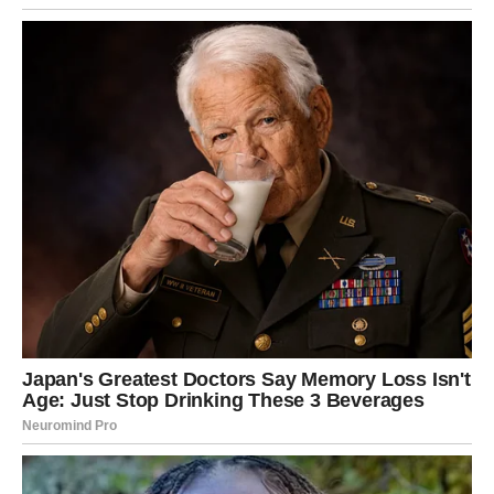
“tema”.
Finansijski, nagrada može doći kao:
isplata koja je kasnila,
dodatni honorar,
poklon ili pomoć,
ili nova prilika koja stabilizuje naredne mesece.
Ali važnije od samog novca je osećaj: “Vredi. Isplatilo se.”
Ribe sada počinju da veruju da mogu da imaju i mir i
sigurnost, ne samo emociju.
4) Najvažniji savet za Ribe