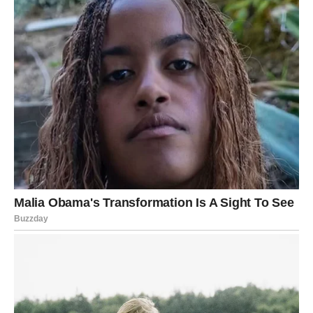
Ne vraćajte se na ono što vas je lomilo samo zato što se
javilo. Nagrada neće doći ako je zamenite starom
patnjom. Ovaj period traži od vas da budete nežni, ali i
mudri. Da ne spašavate one koji vas nisu čuvali. Da
izaberete ono što je jasno, čisto i stabilno.
Ribe u ovom periodu imaju jednu posebnu moć: da
prepoznaju razliku između
sudbine
i
navike
. I kada to
prepoznate – sve se menja.
ŠKORPIJA – ROMANSA KOJA
SE NE MOŽE ZAUSTAVITI
Kad ljubav ne dolazi da vas umiri, već da
vas transformiše